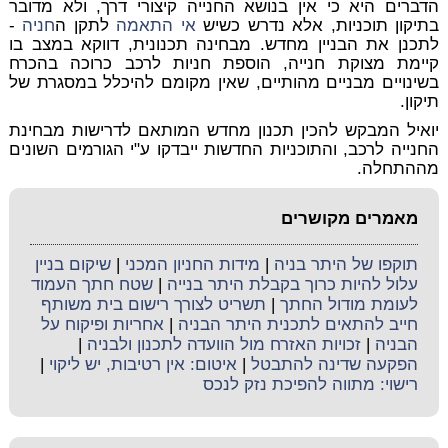
הדברים היא כי אין בנושא החנייה קיצורי דרך, ולא מדובר
בתיקון תוכניות, אלא נדרש כשיש
אי התאמה
לתקן ה
חניה
-
לתכנן את הבניין מחדש. מבחינה תכנונית, דווקא במצב בו
קיימת מצוקת חנייה, הוספת חניות לרכב כרוכה בהכרח
בשינויים מבניים מהותיים, שאין מקומם להיכלל במסגרת של
תיקון.
יואיל המבקש להכין תכנון מחדש המותאם לדרישות מבחינת
החנייה לרכב, והתוכניות החדשות ייבדקו ע"י הגורמים השונים
מההתחלה.
מאמרים מקושרים
תוקפו של היתר בניה
|
מידות החניון המכני
|
שיקום בניין
עלול להיות כרוך בקבלת היתר בנייה
|
שטח חתך העמוד
לעומת מודול החתך
|
תשריט לצורך רישום בית משותף
חייב להתאים לתכנית היתר הבניה
|
אחריות ופיקוח על
הבניה
|
זכויות האזרח מול הוועדה לתכנון ולבניה
|
הפקעה שדינה להתבטל
|
איטום: אין רטיבות, יש ליקוי
|
רישוי: מתווה להפיכת נזק לנכס