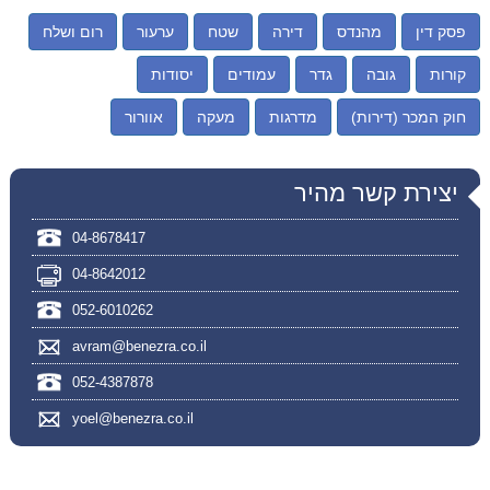
פסק דין
מהנדס
דירה
שטח
ערעור
רום ושלח
קורות
גובה
גדר
עמודים
יסודות
חוק המכר (דירות)
מדרגות
מעקה
אוורור
יצירת קשר מהיר
04-8678417
04-8642012
052-6010262
avram@benezra.co.il
052-4387878
yoel@benezra.co.il