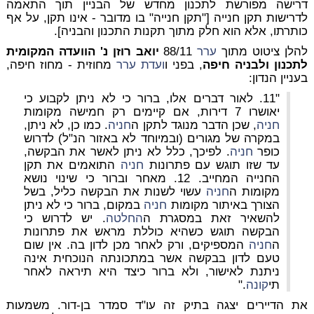
דרישה מפורשת לתכנון מחדש של הבניין תוך התאמה
לדרישות תקן חנייה ["תקן חנייה" בו מדובר - אינו תקן, על אף
כותרתו, אלא הוא חלק מתוך תקנות התכנון והבניה].
להלן ציטוט מתוך
ערר
88/11
יואב רוזן נ' הוועדה המקומית
לתכנון ולבניה חיפה
, בפני ו
ועדת
ערר
מחוזית - מחוז חיפה,
בעניין הנדון:
"11. לאור דברים אלו, ברור כי לא ניתן לקבוע כי
יאושרו 7 דירות, אם קיימים רק חמישה מקומות
חניה
, שכן הדבר מנוגד לתקן ה
חניה
. כמו כן, לא ניתן,
במקרה של מגורים (ובמיוחד לא באזור הנ"ל) לדרוש
כופר
חניה
. לפיכך, כלל לא ניתן לאשר את הבקשה,
עד שזו תוגש עם פתרונות
חניה
התואמים את תקן
החנייה המחייב. 12. מאחר וברור כי שינוי נושא
מקומות ה
חניה
עשוי לשנות את הבקשה כליל, בשל
הצורך באיתור מקומות
חניה
במקום, ברור כי לא ניתן
להשאיר זאת במסגרת ה
החלטה
. יש לדרוש כי
הבקשה תוגש כשהיא כוללת מראש את פתרונות
ה
חניה
המספיקים, ורק לאחר מכן לדון בה. אין שום
טעם לדון בבקשה אשר במתכונתה הנוכחית אינה
ניתנת לאישור, ולא ברור כיצד היא תיראה לאחר
תי
קונה
."
את הדיירים יצגה בתיק זה עו"ד סמדר בן-דור. משמעות