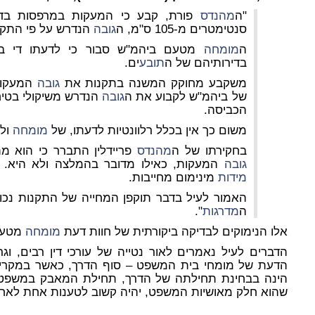
"ה
מהנדס
פורת, קבע כי המעקות במרפסות בדי
סנטימטרים מ-105 ס"מ, ה
גובה
הנדרש על פי התקנ
ה
מומחה
מטעם ביהמ"ש סבור כי לדעתו די ב
בדירותיהם של ה
תובע
ים.
משקבע מחוקק המשנה בתקנות את
גובה
המעקות,
של ביהמ"ש לקבוע את ה
גובה
הנדרש משיקולי בט
הכביסה.
משום כך אין בכלל רלוונטיות לדעתו, של
מומחה
ולו
בחקירתו של ה
מהנדס
פריידלין התברר כי הוא מ
גובה
המעקות, כאילו מדובר בהמלצה ולא היא. 
מידות
מינימום מחייבות.
האמור לעיל בדבר תוקפן המחייה של התקנות נכו
ה
מדרגות
".
אלו הנימוקים לבדיקה ביקורתית של חוות דעת
מומחה
מטעם
הדברים לעיל נאמרים לאור נטייה של עורכי דין רבים, וג
הדעת של מומחי בית המשפט – סוף הדרך, כאשר במקרים
הינה בבחינת תחילתה של הדרך, תחילת המאבק במשפטי 
שהוא חלק מאושיות המשפט, יהיה קשוב לטענות אחת לאח