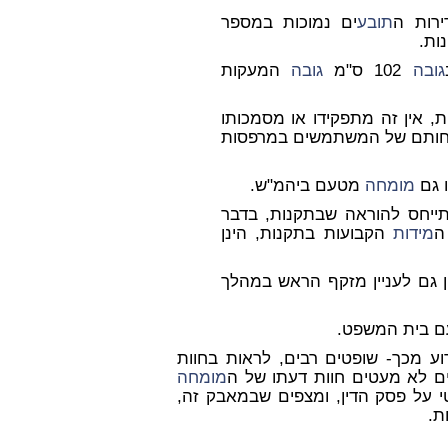
רות ה
תובע
ים נמוכות במספר
ות.
גובה
102 ס"מ
גובה
המעקות
 אין זה מתפקידו או מסמכותו
יחותם של המשתמשים במרפסות
 גם
מומחה
מטעם ביהמ"ש.
תייחס להוראה שבתקנות, בדבר
ה
מידות
הקבועות בתקנות, הינן
ן גם לעניין מזקף הראש במהלך
 בית המשפט.
רוע מכך- שופטים רבים, לראות בחוות
 לא מעטים חוות דעתו של ה
מומחה
על פסק הדין, ומצפים שבמאבק זה,
ת.