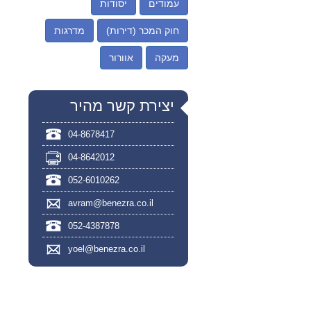
עמודים
יסודות
חוק המכר (דירות)
מדרגות
מעקה
אוורור
יצירת קשר מהיר
04-8678417
04-8642012
052-6010262
avram@benezra.co.il
052-4387878
yoel@benezra.co.il