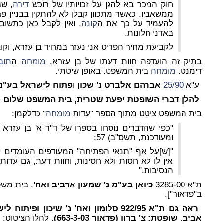
חוק המכר בא להגן על זכויותיו של רוכש
דירה
, שב
ממשאביו. כאשר מתכוון קבלן לא להתקין בבניין פריט
להעמיד על כך את ה
קונה
, ואין לקבל כאן כתשו
באדני חלונות.
לקביעת מחיר הפריט אני נעזר במחיר בן עזרא, וקובע לו 
בתיק זה הועדפה חוות דעתו של בן עזרא,
מומחה
ה
תוב
דימנט,
מומחה
בית המשפט, באופן שיטתי.
ע"א
25/90
אברהם אלברט נ' שכון ופתוח לישראל בע"מ
להלן דברי השופטת יפעת שטרית, בית המשפט שלום נ
בית המשפט ציטט מתוך הספר "עדות
מומחה
" כדלקמן:
"כפי שהדברים נוסחו בספרו של ד"ר א' בן עזרא
ומעודכנת, תשס"ב) 57:
"[ש]על אף "תנאי הפתיחה" המעודפים העומדים ל
אין לו לא חסות ולא חסינות, וחוות דעת, גם עדו
הנסיבות."
ת"א 3285-00
כיואן בע"מ נ' שמעון ארביב ואח'
ב"פדאור"].
ראה גם ת"א 922/95 סלומון ואח' נ' שיכו
אביב, שופטת: צ' ברון (פדאור 663-3-03),
להלן הציטוט: