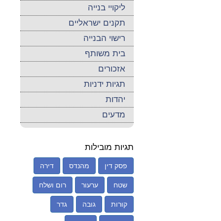
ליקויי בנייה
תקנים ישראליים
רישוי הבנייה
בית משותף
אזכורים
תגיות ידניות
יהדות
מדעים
תגיות מובילות
פסק דין
מהנדס
דירה
שטח
ערעור
רום ושלח
קורות
גובה
גדר