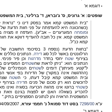
דוגמא א'
שופטים: א' גרוניס, ס' ג'ובראן, ד' ברלינר, בית המשפט 
"בית המשפט קמא אמר בפסק דינו כי "נראית ל
(כשהכוונה היא להעדפתה על פני חוות הדעת של
ו
מומחה
המערערים – אב"ע). העדפה זו מצויה ב
המשפט קמא. אין כל חובה להעדיף דווקא את חוו
קמא כנ"ל.
"בחוות הדעת (נספח 3 בסיכומי 
הרלוונטים באשר לכל סוג
דירה
. הנתונים כוללים א
בצירוף
שטח
יחסי בחדר
מדרגות
וכן פיר פנימי.
הנתונים הוא: "ניתן לראות שה
שטח
ים המופיעים ב
ל"קטע מעיתון") דומים ל
שטח
ים הנומינליים ש
(ההדגשה אינה במקור) של הדירות בפי אנשי המ
ובית המשפט קמא קיבל דעתו, כי ה
שטח
שצרי
לרוכשים הוא רק סכום של פנים ה
דירה
בצירוף ק
כ
שטח
י ברוטו אינו מהווה הכרעה בסוגיה ואינו 
להכריע בשאלה האם יש לפצות בגינם וזאת הן
המשפטית הראויה והן לנתונים הספציפיים בתיק."
ע"א
7298/00
בסט דוד סמואל נ' חממי עזרא
, 04/09/2007.
דוגמא ב'