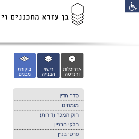
לג
כן
זי
אדריכלות
רישוי
ביקורת
והנדסה
הבנייה
מבנים
סדר הדין
מומחים
חוק המכר (דירות)
חלקי הבניין
פרטי בניין