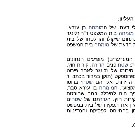
העליון:
י דעתו של ה
מומחה
בן עזרא"
מומחה
בית המשפט ד"ר זלינגר
תחום שיקולו והחלטתו של בית
ת הדעת של
מומחה
בית המשפט
התשובה של המערערים) מופיעים הנתונים
ת:
שטח
פנים ה
דירה
, קירות חוץ,
 סיכומו של זלינגר לאחר פירוט
פרוספקט (תוקן במקור בכתב יד
ל הדירות, אלו הם
שטח
י
ברוטו
קצוע". ה
מומחה
בן עזרא סבר,
ך היה להיכלל במה שהובטח
ירות חוץ. ה
גדר
תם של
שטח
ים
מאיין את תפקידו של בית במפשט
 בהתייחס לפסיקה והמדיניות