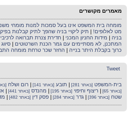
מאמרים מקושרים
מומחה בית המשפט אינו בעל סמכות למנות מומחי משנה 
מט לאלופים!
|
תיק ליקויי בניה שהפך לתיק קבלנות בפי
בניה
|
מידות החניון המכני
|
חדירת צנרת תברואה לרכיבי ה
המתכנן, לא מסתיימים עם גמר הכנת השרטוטים
|
סיווג 
כרוך בקבלת היתר בנייה
|
החזר שכר טרחת מומחה התב
Tweet
בית-המשפט
|
תובע
|
רום ושלח
[באתר 281]
[באתר 141]
[באתר
|
ריצוף וחיפוי
|
מהנדס
|
אד
[באתר 65]
[באתר 195]
[באתר 441]
שטח
|
גדר
|
פסק דין
|
מד
[באתר 396]
[באתר 284]
[באתר 482]