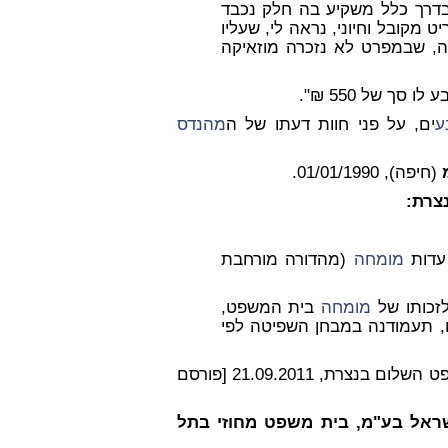
דרך כלל משקיע בה חלק נכבד
 מקובל וחיוני, נראה לי, שעליו
בה, שבמפרט לא נזכרה מוזאיקה
סך של 550 ₪".
ע
ים, על פני חוות דעתו של ה
מהנדס
(חיפה), 01/01/1990.
צרת:
 עדות
מומחה
(מהדורה מורחבת
זכותו של
מומחה
בית המשפט,
תו, תעמודנה במבחן השפיטה לפי
, בית משפט השלום בנצרת, 21.09.2011 [פורסם
ן ופיתוח לישראל בע"מ, בית משפט מחוזי בתל