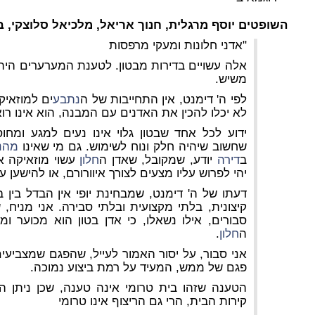
השופטים יוסף מרגלית, חנוך אריאל, מלכיאל סלוצקי, 
"אדני חלונות ומעקי מרפסות
אלה עשויים בדירות מבטון. לטענת המערערים היה
משיש.
לפי ה' דימנט, אין התחייבות של ה
נתבע
ים למוזאיק
לא יכלו להכין את האדנים עם המבנה, הוא אינו רו
ידוע לכל אחד שבטון גלוי אינו נעים למגע ומחו
שחשוב שיהיה חלק ונוח לשימוש. גם מי שאינו
מהנ
ב
דירה
יודע, שמקובל, שאדן ה
חלון
עשוי מוזאיקה א
יהי לפרוש עליו מצעים לצורך איוורורם, או להישען 
דעתו של ה' דימנט, שמבחינת יופי אין הבדל בין 
קיצונית, בלתי מקצועית ובלתי סבירה. אני מניח, 
סבורים, אילו נשאלו, כי אדן בטון הוא מכוער 
ה
חלון
.
אני סבור, על יסור האמור לעייל, שהפגם שמצביעי
פגם של ממש, המעיד על רמת ביצוע נמוכה.
הטענה שזהו בית טרומי אינה טענה, שכן ניתן 
קירות הבית, הרי גם הריצוף אינו טרומי