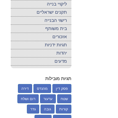
ליקויי בנייה
תקנים ישראליים
רישוי הבנייה
בית משותף
אזכורים
תגיות ידניות
יהדות
מדעים
תגיות מובילות
פסק דין
מהנדס
דירה
שטח
ערעור
רום ושלח
קורות
גובה
גדר