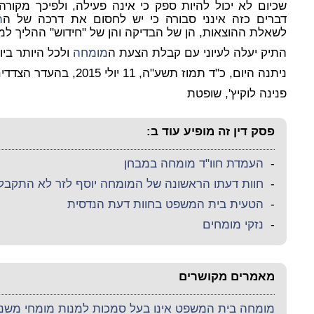
שכיום לא יכול להיות ספק כי אינה פעילה, ולפיכך מקורה
דברים כזה אינני סבורה כי יש לחסום את דרכה של ה
ת
לשאלת ההוצאות, הן של הבדיקה והן של "חידוש" ההליך ל
התיק יעלה לעיוני עם קבלת הצעת ה
מומחה
ולכל היותר ביום .8.15
ניתנה היום, כ"ד תמוז תשע"ה, 11 יולי 2015, בהעדר הצדדים.
פנינה לוקיץ', שופטת
פסק דין זה מופיע עוד ב:
-
העמדת חוו"ד מומחה במבחן
-
חוות דעתו הראשונה של המומחה יוסף לזר לא התקבלה
-
הטעית בית המשפט בחוות דעת הנדסית
-
נזקי מומחים
מאמרים מקושרים
מומחה בית המשפט אינו בעל סמכות למנות מומחי משנה 