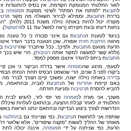
ל
תובע
ת "לפתוח את הפתח" לשינוי מסקנת ה
מומחה
בא
בדירת ה
תובע
ת, וממילא לבירור השאלה מה מקור ה
רטי
מקורה יכול להיות באותה נזילה משנת 2011 (להלן: "הנזילה הישנה") אליה התיחס ה
בחוות דעתו ובעת חקירתו (ראה למשל עמ' 11 ל
פרוטוקול
).
בניגוד לטענת ה
נתבע
ת גם אינני סבורה כי כל טענה נו
מהווה
הרחבת חזית
אסורה, שכן הטענה בדבר העדר איטו
הדעת מטעם ה
תובע
ת, ולפיכך, ככל שיתברר שה
רטיבות
ב
(וללא קשר למעשה למקור אותה
רטיבות
), הרי שיש בכך 
ה
תובע
ת ביחס להעדר איטום מספק למסד.
לטעמי, מרגע שה
מומחה
אישר בדו"ח הביקור כי אכן קי
ביקורו לפני 3 שנים, הרי שנשמט הבסיס תחת הנחתו הבסיסית אז, כי מקור סימני ה
ב
דירה
באותה נזילה ישנה, ומשכך קיים הצורך לברר מה 
באם קיימת
אחריות
של ה
נתבע
ת לגביה, ובהתאמה, מה
להביא להסרת ה
רטיבות
ומניעת חזרתה.
משכך, אני מורה ל
מומחה
מר יוסי לזר, להגיש לבית 
החלטתי זו. לאחר קבלת ההצעה, ובהתאם לעלויות שיכללו ב
הנדרשות לצורך ביצוע הבדיקה ובהתאם ינתנו הוראות באשר
שותפה אני לתחושת ה
נתבע
ת, כפי שציינתי גם ב
החלטה
מיום 
מאוחר של ההליך לעשות "מקצה שיפורים", אלא שלאור דו"ח
הדעת, כפי שניתנה על ידי ה
מומחה
, איננה יכולה לתת