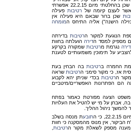
לאור החלטתי המנומקת הקודמת, אין בסיס להתנגדות זו שכן בהחלטתי מיום 22.2.15 אפשרתי
שר לעצם קיומה של
רטיבות
פעילה
בות
שכן ברור שבאם היא פעילה אין
מומחה
ספת הנוגעת למקור ה
רטיבות
בדירתה
ם מספיק למסד ה
דירה
הועלתה בחוות
דירה
נגרמת מ
רטיבות
שמקורה בקרקע
להצביע על תימוכין משמעותיים לטענת
ימת החמרה ב
רטיבות
בה הבחין בעת
רטיבות
שראה
מקור ה
רטיבות
בכדי שניתן יהא לקבוע
 הם הפתרונות האפשריים/מיטביים
המשפט הצעה מפורטת כאמור בפתח
ה, אבחן על מי יש להטיל את העלויות
 להמשך ניהול ההליך.
22.2.15, כי ה
תובע
ת מנסה בשלב
 הביקור, אין מנוס מהמסקנה כי חוות
 מענה מספק לשאלת מקור ה
רטיבות
,