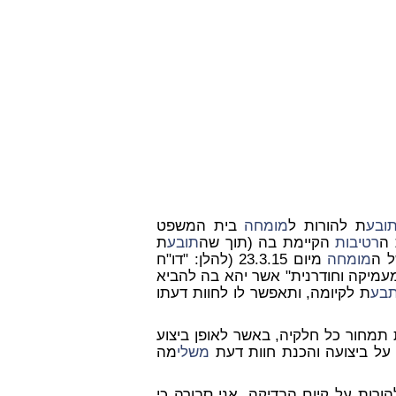
ובע
ת להורות ל
מומחה
בית המשפט
 ה
רטיבות
הקיימת בה (תוך שה
תובע
ת
ל ה
מומחה
מיום 23.3.15 (להלן: "דו"ח
עמיקה וחודרנית" אשר יהא בה להביא
בע
ת לקיומה, ותאפשר לו לחוות דעתו
תמחור כל חלקיה, באשר לאופן ביצוע
ח על ביצועה והכנת חוות דעת
משלי
מה
ורות על קיום הבדיקה, אני סבורה כי