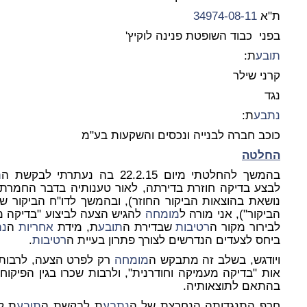
ת"א
34974-08-11
בפני כבוד השופטת פנינה לוקיץ'
תובע
ת:
קרני שילר
נגד
נתבע
ת:
כוכב חברה לבנייה ונכסים והשקעות בע"מ
החלטה
בהמשך להחלטתי מיום 22.2.15 בה נעתרתי לבקשת ה
ת
לבצע בדיקה חוזרת בדירתה, לאור טענותיה בדבר החמרת
נושאת בהוצאות הביקור החוזר), ובהמשך לדו"ח הביקור ש
הביקור"), אני מורה ל
מומחה
להגיש הצעה לביצוע "בדיקה מ
לבירור מקור ה
רטיבות
שבדירת ה
תובע
ת, מידת
אחריות
ה
נת
ביחס לצעדים הנדרשים לצורך פתרון בעיית ה
רטיבות
.
ויודגש, בשלב זה מתבקש ה
מומחה
רק לפרט הצעה, לרבות 
אות "בדיקה מעמיקה וחודרנית", ולרבות שכרו בגין הפיקו
בהתאם לתוצאותיה.
חרף התנגדותה הנחרצת של ה
נתבע
ת לבקשת ה
תובע
ת לה