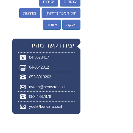
עמודים
יסודות
חוק המכר (דירות)
מדרגות
מעקה
אוורור
יצירת קשר מהיר
04-8678417
04-8642012
052-6010262
avram@benezra.co.il
052-4387878
yoel@benezra.co.il