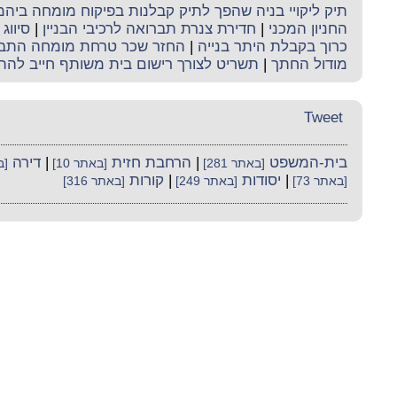
תיק ליקויי בניה שהפך לתיק קבלנות בפיקוח מומחה ביה
החניון המכני
|
חדירת צנרת תברואה לרכיבי הבניין
|
סיווג 
כרוך בקבלת היתר בנייה
|
החזר שכר טרחת מומחה התב
מודול החתך
|
תשריט לצורך רישום בית משותף חייב להת
Tweet
בית-המשפט
|
הרחבת חזית
|
דירה
[באתר 281]
[באתר 10]
[בא
|
יסודות
|
קורות
[באתר 73]
[באתר 249]
[באתר 316]