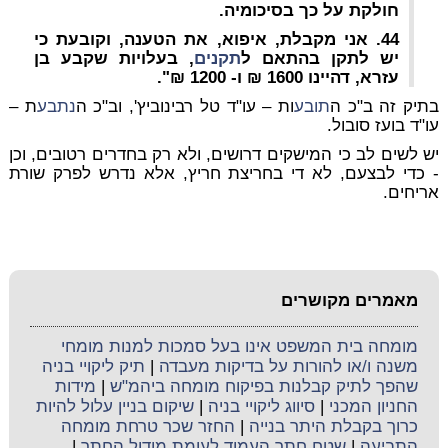
חולקת על כך בסיכומיה.
44. אני מקבלת, איפוא, את הטענה, וקובעת כי
יש לתקן בהתאם ל
תקנים
, בעלויות שקבע בן
עזרא, דהיינו 1600 ₪ ו- 1200 ₪".
בתיק זה ב"כ ה
תובע
ות – עו"ד טל רבינוביץ', וב"כ ה
נתבע
ת –
עו"ד בועז סובול.
יש לשים לב כי המישקים דרושים, ולא רק בחדרים רטובים, וכן
- כדי לבצעם, לא די בחריצת חריץ, אלא נדרש לפרק שורת
אריחים.
מאמרים מקושרים
מומחה בית המשפט אינו בעל סמכות למנות מומחי
משנה ו/או להורות על בדיקות מעבדה
|
תיק ליקויי בניה
שהפך לתיק קבלנות בפיקוח מומחה ביהמ"ש
|
מידות
החניון המכני
|
סיווג ליקויי בניה
|
שיקום בניין עלול להיות
כרוך בקבלת היתר בנייה
|
החזר שכר טרחת מומחה
התביעה
|
שטח חתך העמוד לעומת מודול החתך
|