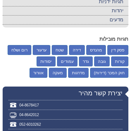
תגיות ידניות
יהדות
מדעים
תגיות מובילות
פסק דין
מהנדס
דירה
שטח
ערעור
רום ושלח
קורות
גובה
גדר
עמודים
יסודות
חוק המכר (דירות)
מדרגות
מעקה
אוורור
יצירת קשר מהיר
04-8678417
04-8642012
052-6010262