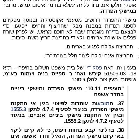
אופקי וחלקו אנכים וחלל זה ימולא בחומר איטום גמיש. מדובר
ב
מישקי הפרדה.
מישקי ההפרדה דרושים מטעמיי אקוסטיקה, ובנוסף מפקידם
לספוג תנודות במבנה מבלי שהריצוף והחיפוי ייפגעו. כדי
לבצעם ב
דירה
מוגמרת שבה לא הוכנו מראש, יש לפרק שורת
פנלים או שורת אריחים, ולא די בחריצת חריץ משתי סיבות:
החריצה עלולה לפגוע באריחים.
החריצה אינה יכולה ליצור חלל בצורת "ר".
בעניין זה, ראה
פסק דין
של בית משפט השלום בחיפה – ת"א
18- 51506-03
קירש ואח' נ' ספייס בניה ויזמות בע"מ,
שופטת: מעין צור. להלן ציטוט:
"
סעיפים 10-11: מישקי הפרדה ומישקי ביניים
בחדר אשפה
37. ה
תובע
ות עותרות לפיצוי בגין אי התקנת
מישקי הפרדה, בניגוד לסעיף 4.7.4 לתקן
1555.3
ובגין אי התקנת מישקי ביניים אנכיים, בניגוד
לסעיף 4.7.2 לתקן 1555.2.
38. ברלינר קבע בחוות דעתו, כי לא קיים ליקוי
באי קיום מישקי הפרדה, הואיל וחדר אשפה אינו