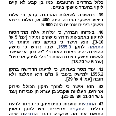
כלול בחדרים הרטובים. כמו בן קבע לא קיים
ליקוי בהעדר מישקי ביניים.
39. בתשובה לשאלות ההבהרה קבע, כי עלות
ביצוע מישקי הפרדה הינה 400 ₪, ועלות ביצוע
מישקי ביניים אנכיים הינה 600 ₪.
40. בעדותו הבהיר, כי עלויות אלה מתייחסות
לתיקון באמצעות חירוץ מישקים ומילוי [עמ' 5 ש'
3-10]. הוא אישר כי בתיקון כזה תיוותר
אי
התאמה
לתקן
1555.3
, שבו נדרש כי מישק
ההפרדה יהיה בצורת האות ר': "זה נכון. אי אפשר
לעשות מישק בצורת האות ר' בלי לפרק אריחים"
[עמ' 5 ש' 18-20].
41. עוד מסר בעדותו, כי לדעתו הדרישה בתקן
1555.2 למישק בעובי 6 מ"מ היא המלצה ולא
חובה [עמ' 4 ש' 29].
42. הוא אישר כי לצורך תיקון הכולל פירוק
אריחים, העלויות שקבע בן-עזרא הן סבירות [עמ'
5 ש' 11-14 וש' 21-25].
43. ה
תובע
ות טוענות בסיכומיהן, כי בניגוד לדעת
ברלינר, ה
תקנים
מחייבים, ויש לתקן באופן
התואם את מה שנקבע בהם. ה
נתבע
ת אינה