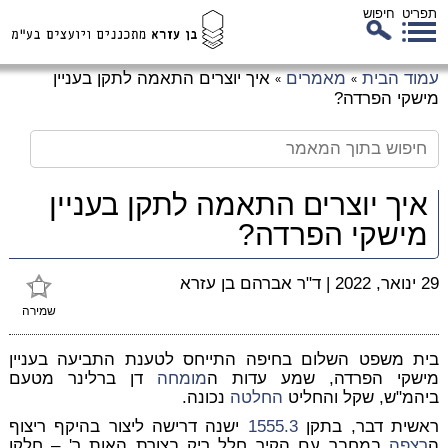
תפריט
חיפוש
לג
עמוד הבית
מאמרים
איך יוצרים התאמה לתקן בעניין
»
»
כן
מישקי הפרדה?
זי
איך יוצרים התאמה לתקן בעניין
מישקי הפרדה?
29 ינואר, 2022
|
ד"ר אברהם בן עזרא
שמירה
בית משפט השלום בחיפה התייחס לטענת התביעה בעניין
מישקי הפרדה, שמע עדות ה
מומחה
דן ברלינר מטעם
ביהמ"ש, שקל והחליט
החלטה
נכונה.
ראשית דבר, בתקן
1555.3
ישנה דרישה ליצור בהיקף ריצוף
ה
רצפה
במחבר עם הקיר חלל ריק בצורת האות ר' – חלקו