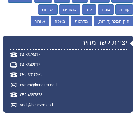
קורות
גובה
גדר
עמודים
יסודות
חוק המכר (דירות)
מדרגות
מעקה
אוורור
יצירת קשר מהיר
04-8678417
04-8642012
052-6010262
avram@benezra.co.il
052-4387878
yoel@benezra.co.il