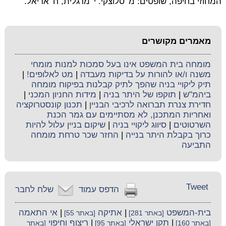
המחוזי בחיפה, שופטים: מ' סלוצקי. י' מרגלית, ח' אריאל.
מאמרים מקושרים
מומחה בית המשפט אינו בעל סמכות למנות מומחי
משנה ו/או להורות על בדיקות מעבדה
|
מט לאלופים!
|
תיק ליקויי בניה שהפך לתיק קבלנות בפיקוח מומחה
ביהמ"ש
|
תוקפו של היתר בניה
|
מידות החניון המכני
|
חדירת צנרת תברואה לרכיבי הבניין
|
תכנון קונסטרוקציה
ואחריות המתכנן, לא מסתיימים עם גמר הכנת
השרטוטים
|
סיווג ליקויי בניה
|
שיקום בניין עלול להיות
כרוך בקבלת היתר בנייה
|
החזר שכר טרחת מומחה
התביעה
Tweet
הדפס עמוד
שלח לחבר
בית-המשפט
|
אתיקה
|
אי התאמה
[באתר 281]
[באתר 55]
|
תקן ישראלי
|
ריצוף וחיפוי
[באתר 160]
[באתר 95]
[באתר