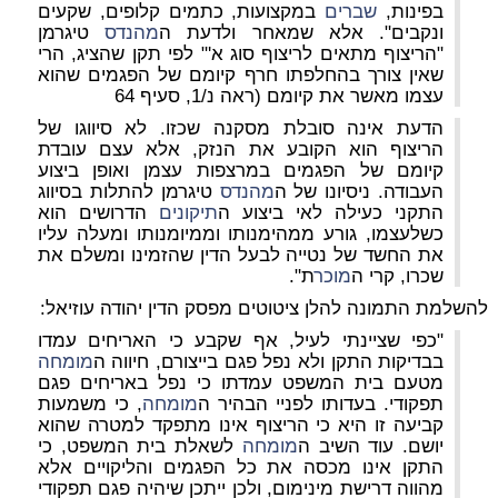
בפינות,
שברים
במקצועות, כתמים קלופים, שקעים
ונקבים". אלא שמאחר ולדעת ה
מהנדס
טיגרמן
"הריצוף מתאים לריצוף סוג א'" לפי תקן שהציג, הרי
שאין צורך בהחלפתו חרף קיומם של הפגמים שהוא
עצמו מאשר את קיומם (ראה נ/1, סעיף 64
הדעת אינה סובלת מסקנה שכזו.
לא סיווגו של
הריצוף הוא הקובע את הנזק, אלא עצם עובדת
קיומם של הפגמים במרצפות עצמן ואופן ביצוע
העבודה. ניסיונו של ה
מהנדס
טיגרמן להתלות בסיווג
התקני כעילה לאי ביצוע ה
תיקונים
הדרושים הוא
כשלעצמו, גורע ממהימנותו וממיומנותו ומעלה עליו
את החשד של נטייה לבעל הדין שהזמינו ומשלם את
שכרו, קרי ה
מוכר
ת".
להשלמת התמונה להלן ציטוטים מפסק הדין יהודה עוזיאל:
"כפי שציינתי לעיל, אף שקבע כי האריחים עמדו
בבדיקות התקן ולא נפל פגם בייצורם, חיווה ה
מומחה
מטעם בית המשפט עמדתו כי נפל באריחים פגם
תפקודי. בעדותו לפניי הבהיר ה
מומחה
, כי משמעות
קביעה זו היא כי הריצוף אינו מתפקד למטרה שהוא
יושם. עוד השיב ה
מומחה
לשאלת בית המשפט, כי
התקן אינו מכסה את כל הפגמים והליקויים אלא
מהווה דרישת מינימום, ולכן ייתכן שיהיה פגם תפקודי