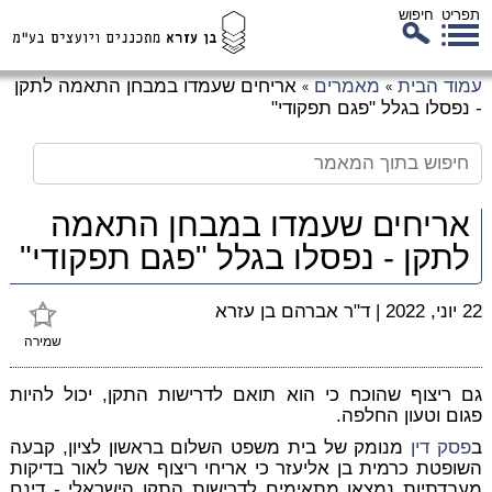
תפריט
חיפוש
לג
עמוד הבית
מאמרים
אריחים שעמדו במבחן התאמה לתקן
»
»
כן
- נפסלו בגלל "פגם תפקודי"
זי
אריחים שעמדו במבחן התאמה
לתקן - נפסלו בגלל "פגם תפקודי"
22 יוני, 2022
|
ד"ר אברהם בן עזרא
שמירה
גם ריצוף שהוכח כי הוא תואם לדרישות התקן, יכול להיות
פגום וטעון החלפה.
ב
פסק דין
מנומק של בית משפט השלום בראשון לציון, קבעה
השופטת כרמית בן אליעזר כי אריחי ריצוף אשר לאור בדיקות
מעבדתיות נמצאו מתאימים לדרישות התקן הישראלי - דינם