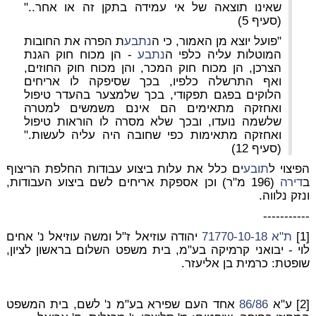
שאינו תוצאה של אי עמידה בתקן זה או אחר.."
(סעיף 5)
"פועל יוצא מן האמור, כי ה
נתבע
ת הפרה את החובות
המוטלות עליה כלפי ה
נתבע
- הן מכוח חוק הגנת
הצרכן, הן מכוח חוק המכר, והן מכוח חוק החוזים,
ואף התרשלה כלפיו, בכך שסיפקה לו אריחים
הלוקים בפגם תפקודי, בכך שלמצער בהעדר טיפול
ואחזקה מתאימים הם אינם משמשים למטרה
שלשמה נועדו, ובכך שלא מסרה לו הוראות טיפול
ואחזקה מתאימות כפי שחובה היה עליה לעשות."
(סעיף 12)
הפיצוי ל
תובע
ים כלל את עלות ביצוע עבודות החלפת הריצוף
ב
דירה
(196 מ"ר) וכן אספקת אריחים לשם ביצוע העבודות,
ונזק נלווה.
-----------
[1]
ת"א 71770-10-18
יהודה עוזיאל ז"ל ומשה עוזיאל נ' אחים
לוי - יבואני קרמיקה בע"מ, בית משפט השלום בראשון לציון,
שופטת: כרמית בן אליעזר.
[2] ע"א
86/86
אחד העם שפירא בע"מ נ' לשם, בית המשפט