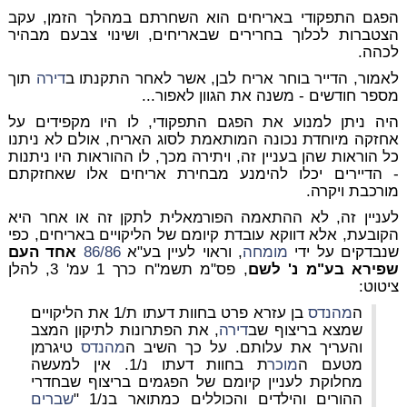
הפגם התפקודי באריחים הוא השחרתם במהלך הזמן, עקב
הצטברות לכלוך בחרירים שבאריחים, ושינוי צבעם מבהיר
לכהה.
לאמור, הדייר בוחר אריח לבן, אשר לאחר התקנתו ב
דירה
תוך
מספר חודשים - משנה את הגוון לאפור...
היה ניתן למנוע את הפגם התפקודי, לו היו מקפידים על
אחזקה מיוחדת נכונה המותאמת לסוג האריח, אולם לא ניתנו
כל הוראות שהן בעניין זה, ויתירה מכך, לו ההוראות היו ניתנות
- הדיירים יכלו להימנע מבחירת אריחים אלו שאחזקתם
מורכבת ויקרה.
לעניין זה, לא ההתאמה הפורמאלית לתקן זה או אחר היא
הקובעת, אלא דווקא עובדת קיומם של הליקויים באריחים, כפי
שנבדקים על ידי
מומחה
, וראוי לעיין בע"א
86/86
אחד העם
שפירא בע"מ נ' לשם
, פס"מ תשמ"ח כרך 1 עמ' 3, להלן
ציטוט:
ה
מהנדס
בן עזרא פרט בחוות דעתו ת/1 את הליקויים
שמצא בריצוף שב
דירה
, את הפתרונות לתיקון המצב
והעריך את עלותם. על כך השיב ה
מהנדס
טיגרמן
מטעם ה
מוכר
ת בחוות דעתו נ/1. אין למעשה
מחלוקת לעניין קיומם של הפגמים בריצוף שבחדרי
ההורים והילדים והכוללים כמתואר בנ/1 "
שברים