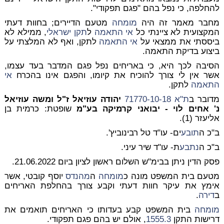
להחלפה, כי נפל בהם "פגם תפקודי".
מחבר מאמר זה היה
מומחה
מטעם הדיירים; בחוות דעתי
המקצועית לא ציינתי כל
אי התאמה
ל
תקן ישראלי
, ממילא לא
ביססתי את ממצאי על
אי התאמה
לתקן, ואף לא המלצתי על
ביצוע בדיקת התאמה.
הסיבה לכך היא, כי באריחים נפל פגם המדבר בעד עצמו,
אשר אין לי צורך להוכיח את קיומו, והפגם אינו בהכרח
אי
התאמה
לתקן.
מדובר ב
ת"א 71770-10-18
יהודה עוזיאל ז"ל ומשה עוזיאל
נ' אחים לוי - יבואני קרמיקה בע"מ
שופטת: כרמית בן
אליעזר (1).
ב"כ ה
תובע
ים- עו"ד טל רבינוביץ'.
ב"כ ה
נתבע
ת- עו"ד שיר עיני.
פסק הדין ניתן בבימ"ש השלום ראשון לציון ביום 21.06.2022.
מטעם בית המשפט מונה כ
מומחה
ה
מהנדס
יוסף קובטי, אשר
אימץ את עיקר חוות דעתי וקבע צורך בהחלפת האריחים
ב
דירה
.
מומחה
בית המשפט קבע בעדותו כי האריחים תואמים את
דרישות התקן
1555.3
, אולם יש בהם פגם תפקודי.