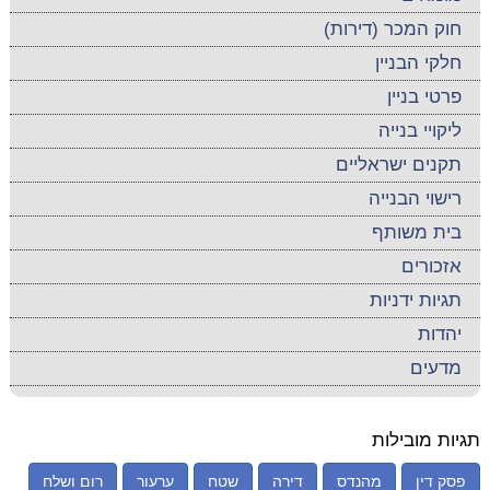
חוק המכר (דירות)
חלקי הבניין
פרטי בניין
ליקויי בנייה
תקנים ישראליים
רישוי הבנייה
בית משותף
אזכורים
תגיות ידניות
יהדות
מדעים
תגיות מובילות
פסק דין
מהנדס
דירה
שטח
ערעור
רום ושלח