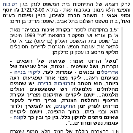
להלן דוגמא של התייחסות בית המשפט לנזק בגין
רטיבות
והפיצוי הלא ממוני בעקבות זאת - בת"א 172172-09
ג'ו יוסף
וסוזי אגאי נ' משהב חברה לשיכון, בניין ופיתוח בע"מ
ואח',
בית משפט השלום בתל אביב, שופט: מרדכי בן חיים:
"1.5 בהקדמתו לספר
"בקורת איכות בבנייה"
מאת
א' בן עזרא וש' ספקטור בהוצאת "שי" 1999 היטיב
כב' שופט בית המשפט העליון (בדימוס) צבי א' טל
לתאר את עוגמת הנפש הנגרמת לדיירים הסובלים
מליקוי מהסוג בו עסקינן כדלקמן:
"משל הדיוט אומר: שגיאות של רופאים -
נקברות, ושל שופטים - נגזנות, אבל שגיאות של
אדריכל
ים ובנאים - עומדות לעד.
ליקויי בנייה
-
פגיעתם רעה... ליקוי מצוי אחד שפגיעתו רעה
ביותר, הוא הטחב וה
רטיבות
ב
דירה
. יש שהמים
מחלחלים מלמעלה ויש שמפעפעים ועולים
מלמטה... ישנם ליקויים שתיקונם מצריך עקירת
הריצוף והחלפת הצנרת, וצריך הדייר לעקור
מדירתו לפרק זמן ה
תיקונים
, או להמשיך ולדור
הוא ובני ביתו, בתוך ההפיכה, וישנם ליקויים
שאינם ניתנים לתיקון כלל. בין כך ובין כך ל
קונה
-
עוגמת נפש ומרורים...".
1.6 בהערכה כוללת של הנזק הלא ממוני שנגרם