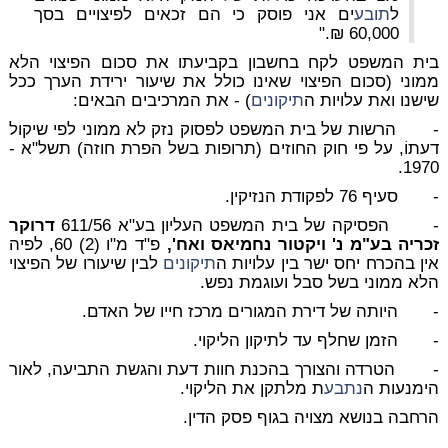
ל
תובע
ים אני פוסק כי הם זכאים לפיצויים בסך
60,000 ₪."
בית המשפט לקח בחשבון בקביעתו את סכום הפיצוי הלא
ממוני (סכום הפיצוי שאינו כולל את שיעור ירידת הערך ככל
שישנו ואת עלויות ה
תיקונים
) - את המרכיבים הבאים:
- הרשות של בית המשפט לפסוק נזק לא ממוני לפי שיקול
דעתוֹ, על פי חוק החוזים (תרופות בשל הפרת חוזה) תשל"א -
1970.
- סעיף 76 לפקודת הנזיקין.
- הפסיקה של בית המשפט העליון בע"א 611/56
דרוקר
זכריה בע"מ נ' ויקטור נחמיאס ואח',
פ"ד מ"ו (2) 60, לפיה
אין בהכרח יחס ישר בין עלויות ה
תיקונים
לבין שיעורו של הפיצוי
הלא ממוני בשל סבל ועוגמת נפש.
- היותה של דירת המגורים מרכז חייו של האדם.
- הזמן שחלף עד לתיקון הליקוי.
- הטרדה והצורך בהכנת חוות דעת והגשת התביעה, לאור
הימנעות ה
נתבע
ת מלתקן את הליקוי.
הרחבה בנושא מצויה בגוף פסק הדין.