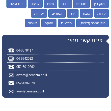
פסק דין
מהנדס
דירה
שטח
ערעור
רום ושלח
קורות
גובה
גדר
עמודים
יסודות
חוק המכר (דירות)
מדרגות
מעקה
אוורור
יצירת קשר מהיר
04-8678417
04-8642012
052-6010262
avram@benezra.co.il
052-4387878
yoel@benezra.co.il