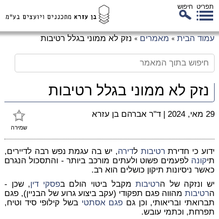
תפריט
חיפוש
לג
עמוד הבית
מאמרים
נזק לא ממוני בגלל רטיבות
»
»
כן
זי
נזק לא ממוני בגלל רטיבות
29 מאי, 2024
|
ד"ר אברהם בן עזרא
שמירה
ידוע כי חדירת
רטיבות
ל
דירה
, יש בה עגמת נפש רבה לדיירים,
תי
קונה
לפעמים פשוט ולעתים מורכב ביותר - והתסכול הנגרם
כאשר ניסיונות תיקון כושלים הוא רב.
יש ונזקה של ה
רטיבות
מקבל ביטוי הולם ב
פסקי דין
, שכן -
ה
רטיבות
מהווה
פגם תפקודי
(עקב ביצוע גרוע של הבניין),
פגם
תברואתי ובריאותי
, וכן גם
פגם אסתטי
בשל קילופי סיד וטיח,
תפרחת, וכתמי עובש.