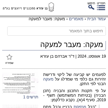
תפריט
חיפוש
לג
עמוד הבית
מאמרים
מעקה: מעבר למעקה
»
»
כן
זי
מעקה: מעבר למעקה
19 אוגוסט, 2024
|
ד"ר אברהם בן עזרא
שמירה
לפעמים יש קביעה של ליקוי ודרישת
זהירות גם כלפי מי שמדלג על
מעקה
הבנוי לפי התקן.
על פי תקנות התכנון והבניה (תכן
הבניה) (בטיחות המשתמש) תשף -
תרשים 1
2019, סעיף 4(א), נקבע כדלקמן:
"בכל
מרפסת
בבניין ובכל פתח