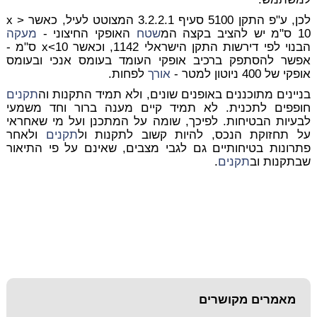
לכן, ע"פ התקן 5100 סעיף 3.2.2.1 המצוטט לעיל, כאשר x >
10 ס"מ יש להציב בקצה המ
שטח
האופקי החיצוני -
מעקה
הבנוי לפי דירשות התקן הישראלי 1142, וכאשר x<10 ס"מ -
אפשר להסתפק ברכיב אופקי העומד בעומס אנכי ובעומס
אופקי של 400 ניוטון למטר -
אורך
לפחות.
בניינים מתוכננים באופנים שונים, ולא תמיד התקנות וה
תקנים
חופפים לתכנית. לא תמיד קיים מענה ברור וחד משמעי
לבעיות הבטיחות. לפיכך, שומה על המתכנן ועל מי שאחראי
על תחזוקת הנכס, להיות קשוב לתקנות ול
תקנים
ולאחר
פתרונות בטיחותיים גם לגבי מצבים, שאינם על פי התיאור
שבתקנות וב
תקנים
.
מאמרים מקושרים