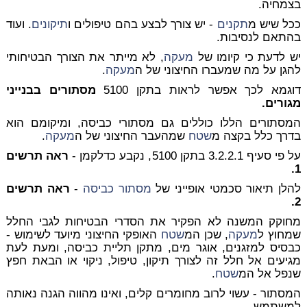
בצמחיה.
ככל שיש מ
תקנים
- יש צורך לבצע בהם טיפולים ו
תיקונים
. ועוד
בהתאם לנסיבות.
יש לדעת כי קיומו של
מעקה
, לא מייתר את הצורך הבטיחותי
להגן על מה שמעברו החיצוני של ה
מעקה
.
דוגמא לכך אפשר לראות בתקן 5100
מסתורים בבנייני
מגורים.
המסתורים הללו כוללים גם מסתורי כביסה, ומיקומם הוא
בדרך כלל בקצה מ
שטח
שמהעבר החיצוני של ה
מעקה
.
על פי סעיף 3.2.2.1 בתקן 5100, נקבע כדלקמן -
ראה תרשים
1.
להלן תיאור סכמטי אופייני של
מסתור כביסה
-
ראה תרשים
2.
מחוקק המשנה לא הפקיר את הסדרי הבטיחות לגבי החלל
שמחוץ ל
מעקה
, שכן המ
שטח
האופקי החיצוני מיועד לשימוש -
כבסיס למזגנים, אוגר מים, מתקן תליית כביסה, ומעת לעת
מגיעים אל חלל זה לצורך תיקון, טיפול, ניקוי או הבאת חפץ
שנפל אל המ
שטח
.
המסתור - עשוי לרוב מחומרים קלים, ואינו מהווה הגנה נאותה
למשתמש.