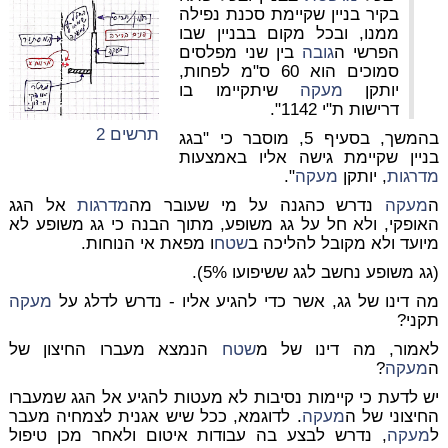
בקיר בניין שקיימת סכנת נפילה
ממנו, ובכל מקום בבניין שבו
הפרשי ה
גובה
בין שני מפלסים
סמוכים הוא 60 ס"מ לפחות,
יותקן
מעקה
שיתקיימו בו
דרישות ת"י 1142".
תרשים 2
בהמשך, בסעיף 5, מוסבר כי "בגג
בניין שקיימת גישה אליו באמצעות
מדרגות
, יותקן
מעקה
".
ה
מעקה
נדרש כהגנה על מי שעובר מה
מדרגות
אל הגג
האופקי, ולא חל על גג משופע, מתוך הבנה כי גג משופע לא
מיועד ולא מקובל להליכה ב
שטח
ו מפאת אי הנוחות.
(גג משופע נחשב לגג ששיפועו 5%).
מה דינו של גג, אשר כדי להגיע אליו - נדרש לדלג על
מעקה
תקני
?
לאמור, מה דינו של מ
שטח
הנמצא מעברו החיצון של
ה
מעקה
?
יש לדעת כי קיימות נסיבות לא מעטות להגיע אל הגג שמעברו
החיצוני של ה
מעקה
. לדוגמא, ככל שיש אגנית לצמחיה מעבר
ל
מעקה
, נדרש לבצע בה עבודות איטום ולאחר מכן טיפול