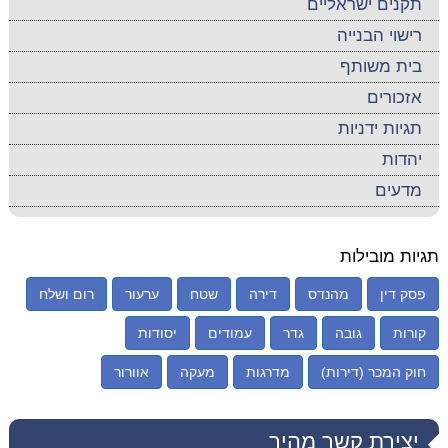
תקנים ישראליים
רישוי הבנייה
בית משותף
אזכורים
תגיות ידניות
יהדות
מדעים
תגיות מובילות
פסק דין
מהנדס
דירה
שטח
ערעור
רום ושלח
קורות
גובה
גדר
עמודים
יסודות
חוק המכר (דירות)
מדרגות
מעקה
אוורור
יצירת קשר מהיר