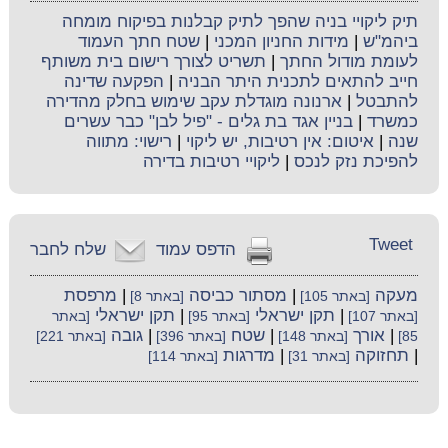
תיק ליקויי בניה שהפך לתיק קבלנות בפיקוח מומחה
ביהמ"ש
|
מידות החניון המכני
|
שטח חתך העמוד
לעומת מודול החתך
|
תשריט לצורך רישום בית משותף
חייב להתאים לתכנית היתר הבניה
|
הפקעה שדינה
להתבטל
|
ארנונה מוגדלת עקב שימוש בחלק מהדירה
כמשרד
|
בניין אגד בת גלים - "פיל לבן" כבר עשרים
שנה
|
איטום: אין רטיבות, יש ליקוי
|
רישוי: מתווה
להפיכת נזק לנכס
|
ליקויי רטיבות בדירה
Tweet
הדפס עמוד
שלח לחבר
מעקה
|
מסתור כביסה
|
מרפסת
[באתר 105]
[באתר 8]
|
תקן ישראלי
|
תקן ישראלי
[באתר 107]
[באתר 95]
[באתר
|
אורך
|
שטח
|
גובה
85]
[באתר 148]
[באתר 396]
[באתר 221]
|
תחזוקה
|
מדרגות
[באתר 31]
[באתר 114]