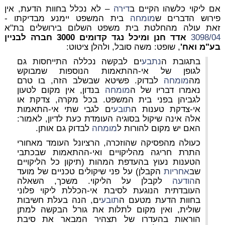
אם ליקוי כלשהו הקיים ב
דירה
– לא נכלל בחוות הדעת, אין
פירוש הדברים ש
מומחה
בית המשפט יימנע מבדיקתו -
זאת
עולה מהחלטת בית משפט השלום בירושלים בת"א
3098/04
אדד חנן ומיכל נגד קדומים 3000 חברה לבניין
בע"מ ואח'
, שופט: משה סובל, ולהלן ציטוט:
בתגובת ה
נתבע
ים לבקשה נכללה התייחסות גם
לגופן של אי-ההתאמות הנוספות שמבוקש
מה
מומחה
לבדוק. פשיטא שבשלב הזה, בו טרם
נאמרו דבריו של ה
מומחה
בנדון, אין מקום לטעון
לגביהן בפני בית המשפט. בכל מקרה, צדקת או
אי-צדקת טענות ה
תובע
ים לגבי שתי אי-התאמות
אלה אינה שיקול בסוגיה העומדת כעת לדיון, לאמור:
האם יש מקום להורות ל
מומחה
לבדוק גם אותן.
כעולה מהפסיקה שהוזכרה, הרציונל העומד מאחורי
התרת חריגה מהליקויים ואי-ההתאמות שבכתבי
הטענות נעוץ בהעדפת המהות (תיקון כל הליקויים
שב
אחריות
הקבלן) על פני שיקולים טכניים של מועד
ה
הודעה
לקבלן על הליקוי. משכך, השאלה
העובדתית הנוגעת לסיבת אי-הכללת ליקוי פלוני
בחוות הדעת מטעם ה
תובע
ים, הנה בעלת חשיבות
שולית, ואין מקום לתלות את גורל הבקשה למתן
הוראות בהעדרו של תצהיר המבאר את סיבת