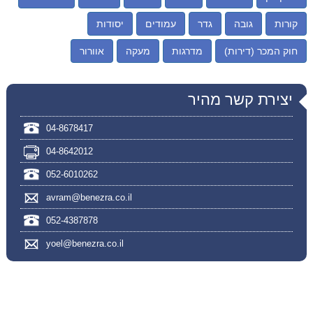
קורות
גובה
גדר
עמודים
יסודות
חוק המכר (דירות)
מדרגות
מעקה
אוורור
יצירת קשר מהיר
04-8678417
04-8642012
052-6010262
avram@benezra.co.il
052-4387878
yoel@benezra.co.il