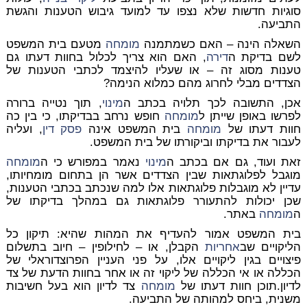
סוגיות חדשות שלא נצפו עד למועד גיבוש הטענות והגשת
התביעה.
השאלה הינה – האם כשמתמנה
מומחה
מטעם בית המשפט
לשם בדיקת ה
דירה
, האם הוא צריך לכלול בחוות דעתו גם
טענות מסוג זה – או שעליו להיצמד לכתבי הטענות של
הצדדים מבלי לחרוג מהם כמלוא הנימה?
אכן, התשובה לכך תלויה בכתב ה
מינוי
, תוך נטייה ברורה
לפרשו באופן שייתן ל
מומחה
חופש נרחב בבדיקתו, כי בין כה
חוות דעתו של
מומחה
בית המשפט אינה
פסק דין
, ועליה
לעבור את בדיקתו וביקורתו של בית המשפט.
זאת ועוד, גם אם בכתב ה
מינוי
נאמר במפורש כי ה
מומחה
מוגבל לפלוגתאות שבין הצדדים אשר הן בתחום מומחיותו,
עדיין לא מוגבלות פלוגתאות אלו למה שנכתב בכתבי הטענות,
שכן יכולות להתעורר פלוגתאות גם במהלך בדיקתו של
ה
מומחה
באתר.
בית המשפט אמור להעדיף את המהות שהיא: תיקון כל
הליקויים שב
אחריות
הקבלן, או – לחילופין – חיוב בתשלום
פיצויים בגין ליקויים אלו, על פני העניין הפרוצדוראלי של
הכללה או אי הכללה של ליקוי זה או אחר בחוות הדעת של צד
לדיון.תוכן חוות דעתו של
מומחה
צד לדיון הוא בעל חשיבות
משנית, ביחס למהותה של התביעה.