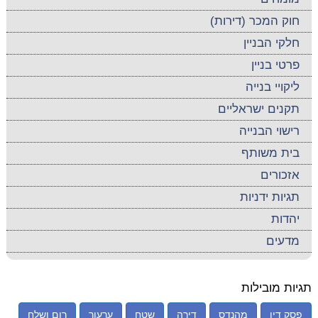
חוק המכר (דירות)
חלקי הבניין
פרטי בניין
ליקויי בנייה
תקנים ישראליים
רישוי הבנייה
בית משותף
אזכורים
תגיות ידניות
יהדות
מדעים
תגיות מובילות
פסק דין
מהנדס
דירה
שטח
ערעור
רום ושלח