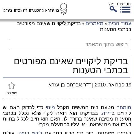
תפריט
חיפוש
לג
עמוד הבית
מאמרים
בדיקת ליקויים שאינם מפורטים
»
»
כן
בכתבי הטענות
זי
בדיקת ליקויים שאינם מפורטים
בכתבי הטענות
19 פברואר, 2010
|
ד"ר אברהם בן עזרא
שמירה
מומחה
מטעם בית המשפט מקבל
מינוי
כדי לבדוק האם יש
ליקויים ב
דירה
. בבדיקתו הוא רואה ליקוי שלא נכלל בכתבי
הטענות מסיבה שאינה ברורה לו. האם הוא חייב לכלול בחוות
דעתו את מה שראה - או עליו להתעלם מכך?
לעתים מזומנות, תוך כדי הדיון בתביעת
ליקויי בנייה
, עולות