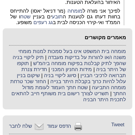
האיחור בהעלאת הטענות.
לפיכך אני מורה ל
מומחה
(מר דניאל יאסו) להתייחס
בחוות דעתו גם לטענות ה
תובע
ים בעניין
שטח
ו של
הממ"ד ואי-קירוי הכניסה לבית ב
גג רעפים
משופע.
מאמרים מקושרים
מומחה בית המשפט אינו בעל סמכות למנות מומחי
משנה ו/או להורות על בדיקות מעבדה
|
תיק ליקויי בניה
שהפך לתיק קבלנות בפיקוח מומחה ביהמ"ש
|
תוקפו
של היתר בניה
|
מידות החניון המכני
|
חדירת צנרת
תברואה לרכיבי הבניין
|
סיווג ליקויי בניה
|
שיקום בניין
עלול להיות כרוך בקבלת היתר בנייה
|
החזר שכר טרחת
מומחה התביעה
|
שטח חתך העמוד לעומת מודול
החתך
|
תשריט לצורך רישום בית משותף חייב להתאים
לתכנית היתר הבניה
Tweet
הדפס עמוד
שלח לחבר