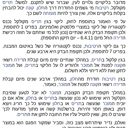
מדובר בליקויים גלויים לעין, שברור שיש לתקנם. למשל:
תריס
מקולקל,
רטיבות
מי גשמים החודרת דרך ה
חלון
.
קונה
יכול להבחין
בקלות בליקויים אלה, ואין צורך להיות
מומחה
לשם כך.
על פי האמור בתוספת לחוק, ליקוי בגין
תריס
מקולקל נכנס
לקטגוריה של ליקוי במוצרי פלסטיק ואלומיניום, בפריט 1 לתוספת,
ולכן תקופת הבדק היא שנתיים (נכון לכל מי שחתם על חוזה רכישת
ה
דירה
החל מיום 6.4.11 – יום תיקון התוספת).
כך גם ליקוי ה
רטיבות
, נכנס לקטגוריה של כשל באיטום המבנה,
בפריט 7 לתוספת, ולכן תקופת הבדק היא ארבע שנים.
בגין קלקול ב
תריס
, במהלך שנתיים ימים מיום קבלת ה
דירה
רשאי
ה
קונה
לפנות אל ה
מוכר
ולהודיע לו על הליקוי ב
תריס
, ועל ה
מוכר
לתקן זאת ללא דיחוי וללא תשלום.
בגין
רטיבות
חודרת מה
חלון
, במהלך ארבע שנים מיום קבלת
ה
דירה
רשאי ה
קונה
לפנות אל ה
מוכר
, כאמור.
במהלך תקופת הבדק הקצובה, ה
מוכר
לא יוכל לטעון שסיבת
הקלקול היא שימוש לא נכון שנעשה ב
תריס
או ב
חלון
, אלא אם כן
יוכיח ה
מוכר
שנעשה ב
תריס
או ב
חלון
שימוש כל כך חריג ויוצא
דופן, באופן חסר זהירות, ברשלנות קשה או מתוך מודעות לכך
שיגרם לו נזק, שאין להטיל עליו את החובה לתקן את ה
תריס
.
ואולם, נדיר שיתרחש מצב כזה, וסביר שמקור הפגם הוא במוצר