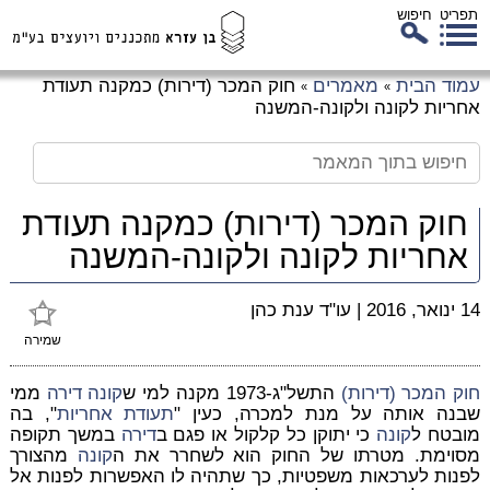
תפריט
חיפוש
לג
עמוד הבית
מאמרים
חוק המכר (דירות) כמקנה תעודת
»
»
כן
אחריות לקונה ולקונה-המשנה
זי
חוק המכר (דירות) כמקנה תעודת
אחריות לקונה ולקונה-המשנה
14 ינואר, 2016
|
עו"ד ענת כהן
שמירה
חוק המכר (דירות)
התשל"ג-1973 מקנה למי ש
קונה
דירה
ממי
שבנה אותה על מנת למכרה, כעין "
תעודת
אחריות
", בה
מובטח ל
קונה
כי יתוקן כל קלקול או פגם ב
דירה
במשך תקופה
מסוימת. מטרתו של החוק הוא לשחרר את ה
קונה
מהצורך
לפנות לערכאות משפטיות, כך שתהיה לו האפשרות לפנות אל