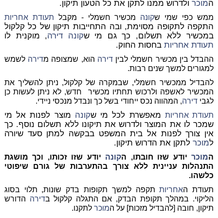
ה
מוכר
ולדרוש ממנו לתקן את כל הטעון תיקון.
ממש כפי שמי ש
קונה
מכשיר חשמלי - מקבל
תעודת
אחריות
התקפה לתקופה מסוימת, ובה התחייבות תיקון של כל קלקול
במכשיר ללא תשלום, כך גם מי ש
קונה
דירה
, מוקנית לו
תעודת
אחריות
בחסות החוק.
ההבדל בין מכשיר חשמלי לבין
דירה
הוא, שמצופה מ
דירה
לשמש
למגורים למשך שנים רבות.
להבדיל ממכשיר חשמלי, שבמקרה של קלקול, ניתן להשליך את
המכשיר לאשפה ולרכוש תחתיו מכשיר
חדש, לא ניתן לעשות כן
לגבי
דירה
, המהווה נכס ייחודי בשל כך ונבדל מנכסי ניידי.
מאפשרת לכל מי ש
קונה
מוצר לפנות אל מי
תעודת
אחריות
שמכר לו את המוצר ולדרוש את תיקונו ללא תשלום נוסף. כך
אין צורך לפנות אל בית המשפט בבקשה למתן סעד שיורה
ל
מוכר
לתקן את הדרוש תיקון.
ה
מוכר
יודע שזו חובתו, ה
קונה
יודע שזו זכותו, וכך מושגת
התנהלות עניינית ללא צורך בהתערבות של גורם שיפוטי
כלשהו.
תעודת ה
אחריות
תקפה למשך תקופות בדק שונות, תלוי בסוג
הליקוי. במהלך תקופת הבדק, אם התגלה קלקול ב
דירה
הדורש
תיקון, חובה [להבדיל מזכות] על ה
מוכר
לתקנו.