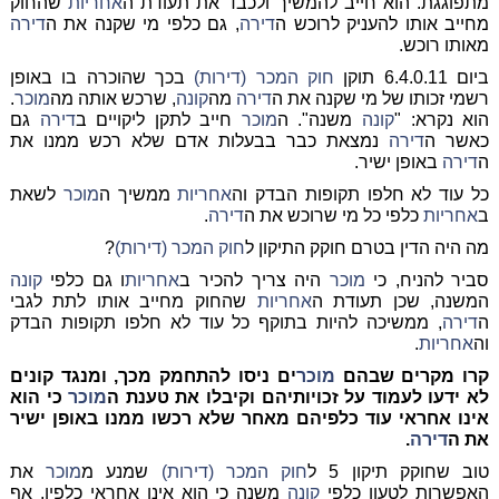
מתפוגגת. הוא חייב להמשיך ולכבד את תעודת ה
אחריות
שהחוק
מחייב אותו להעניק לרוכש ה
דירה
, גם כלפי מי שקנה את ה
דירה
מאותו רוכש.
ביום 6.4.0.11 תוקן
חוק המכר (דירות)
בכך שהוכרה בו באופן
רשמי זכותו של מי שקנה את ה
דירה
מה
קונה
, שרכש אותה מה
מוכר
.
הוא נקרא: "
קונה
משנה". ה
מוכר
חייב לתקן ליקויים ב
דירה
גם
כאשר ה
דירה
נמצאת כבר בבעלות אדם שלא רכש ממנו את
ה
דירה
באופן ישיר.
כל עוד לא חלפו תקופות הבדק וה
אחריות
ממשיך ה
מוכר
לשאת
ב
אחריות
כלפי כל מי שרוכש את ה
דירה
.
מה היה הדין בטרם חוקק התיקון ל
חוק המכר (דירות)
?
סביר להניח, כי
מוכר
היה צריך להכיר ב
אחריות
ו גם כלפי
קונה
המשנה, שכן תעודת ה
אחריות
שהחוק מחייב אותו לתת לגבי
ה
דירה
, ממשיכה להיות בתוקף כל עוד לא חלפו תקופות הבדק
וה
אחריות
.
קרו מקרים שבהם
מוכר
ים ניסו להתחמק מכך, ומנגד קונים
לא ידעו לעמוד על זכויותיהם וקיבלו את טענת ה
מוכר
כי הוא
אינו אחראי עוד כלפיהם מאחר שלא רכשו ממנו באופן ישיר
את ה
דירה
.
טוב שחוקק תיקון 5 ל
חוק המכר (דירות)
שמנע מ
מוכר
את
האפשרות לטעון כלפי
קונה
משנה כי הוא אינו אחראי כלפיו, אף