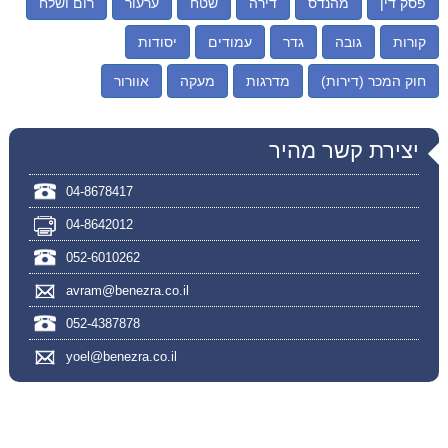
פסק דין
מהנדס
דירה
שטח
ערעור
רום ושלח
קורות
גובה
גדר
עמודים
יסודות
חוק המכר (דירות)
מדרגות
מעקה
אוורור
יצירת קשר מהיר
04-8678417
04-8642012
052-6010262
avram@benezra.co.il
052-4387878
yoel@benezra.co.il