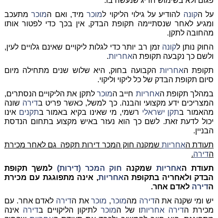
פגום ולא בשימוש חריג שנעשה בו.
על ה
קונה
להודיע על גילוי הליקוי ל
מוכר
מיד, ואם ה
מוכר
מתעכב
ומגיע לאחר שנסתיימה תקופת הבדק, אין בכך כדי לפטור אותו
מהחובה לתקן.
החוק נותן ל
קונה
זמן רב יותר כדי לגלות ליקויים שאינם גלויים לעין,
ולשם כך נקבעה תקופת ה
אחריות
.
תקופת ה
אחריות
הקבועה בחוק, היא שלוש שנים מתחילה מיום
סיום תקופת הבדק של כל ליקוי וליקוי.
במהלך תקופת ה
אחריות
חייב ה
מוכר
לתקן את הליקויים הנסתרים,
המצריכים ידע מקצועי והבנה. כך למשל, כאשר פריט ב
דירה
שונה
מהאמור ב
תקן ישראלי
רשמי, מי שאינו בקיא באמור ב
תקנים
אינו
יכול לדעת זאת. לשם כך הוא נעזר באיש מקצוע בתחום הנדסת
הבניין.
תעודת ה
אחריות
שמקנה חוק המכר דירות תקפה
גם לאחר מכירת
ה
דירה
.
תעודת ה
אחריות
שמקנה
חוק המכר (דירות)
למשך תקופת
הבדק ולאחריה בתקופת ה
אחריות
, אינה מתפוגגת עם מכירת
ה
דירה
לאדם אחר.
יש ומי שקנה את ה
דירה
מה
מוכר
,
מוכר
את ה
דירה
לאדם אחר. עם
מכירת ה
דירה
אחריות
ו של ה
מוכר
לתיקון הליקויים ב
דירה
אינה