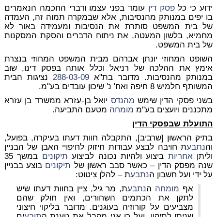
ידוע כי כל
פסק דין
עומד בפני עצמו ודברי החכמה הנאמרים
בו יפים במנותק מהנסיבות, אלא שבמקרה תמוה זה, העמדה
של בית המשפט סותרת את הנסיבות ומעמידה באור לא
מחמיא, בלשון המעטה, את ניתוח הדברים והסקת המסקנות
של בית המשפט.
השופט המחוזי יונתן אברהם מבית המשפט המחוזי בנצרת
אימץ את ההלכה של רניאל וכלל אותה בפסק דינו, שוב
במנותק מהנסיבות. מדובר בת"א
288-03-09
נציגות הבית
המשותף חלמיש 8 חיפה ואח' נ' שיכון עובדים בע"מ.
בשני פסקי הדין שימש
מהנדס
יואל בן-עזרא ממשרד בן עזרא
מתכננים ויועצים בע"מ
מומחה
מטעם התביעה.
התועלת שבפסקי הדין
בתיק הראשון [שרביב], התקבלה חוות דעתו בעיקרה, בפועל,
וה
נתבע
ת חויבה לבצע עבודות חיזוק לחיפויי האבן של הבניין
וליתן
אחריות
ביצוע ולהיות נכונה לביצוע
תיקונים
במשך 35
שנה מפסק הדין – כאשר סבב ראשון של
תיקונים
בוצע בבניין
על ידי ועל חשבון ה
נתבע
ת – להלן ציטוט:
אף
מומחה
ה
נתבע
ת, מר גיל, ציין בחוות דעתו שיש
לתקן את הכתמים השחורים, ואין חולק שהם
מצביעים על קורוזיה בעוגנים. מדובר בליקוי חיצוני
שניתן לתיקון, ועל כן אני מקבל את טענת ה
תובע
ים