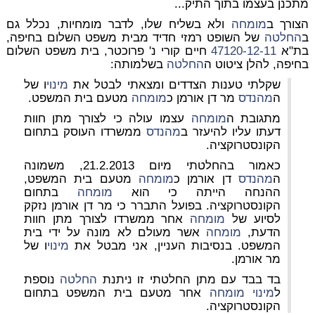
מתכנן בעצמו בתוך התיק...
הצורך ב
מומחה
ולא בשליח שלו, לדבר מומחיות, נכלל גם
ב
החלטה
של השופט רמזי חדיד מבית משפט השלום בחיפה,
בת"א
47120-12-11
חיים קורי נ' פרוכטר, בית משפט השלום
בחיפה, להלן ציטוט ה
החלטה
בשלמותה:
שקלתי טענות הצדדים ומצאתי לבטל את
מינוי
ו של
ה
מהנדס
מר דן אורמן כ
מומחה
מטעם בית המשפט.
מתגובת ה
מומחה
עצמו עולה כי לצורך מתן חוות
דעתו עליו להיעזר ב
מהנדס
ממשרדו העוסק בתחום
הקונסטרוקציה.
כאמור בהחלטתי מיום 21.2.2013, משמונה
ה
מהנדס
דן אורמן כ
מומחה
מטעם בית המשפט,
ההנחה הייתה כי הוא
מומחה
בתחום
הקונסטרוקציה. בפועל התברר כי מר דן אורמן נזקק
לסיוע של
מומחה
אחר ממשרדו לצורך מתן חוות
הדעת,
מומחה
אשר מעולם לא מונה על ידי בית
המשפט. בנסיבות העניין, אני מבטל את
מינוי
ו של
מר אורמן.
בד בבד עם מתן החלטתי זו ניתנת
החלטה
נוספת
ל
מינוי
מומחה
אחר מטעם בית המשפט בתחום
הקונסטרוקציה.