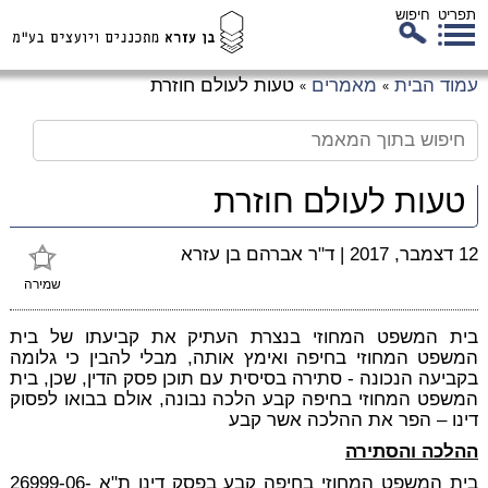
תפריט
חיפוש
לג
עמוד הבית
מאמרים
טעות לעולם חוזרת
»
»
כן
זי
טעות לעולם חוזרת
12 דצמבר, 2017
|
ד"ר אברהם בן עזרא
שמירה
בית המשפט המחוזי בנצרת העתיק את קביעתו של בית
המשפט המחוזי בחיפה ואימץ אותה, מבלי להבין כי גלומה
בקביעה הנכונה - סתירה בסיסית עם תוכן פסק הדין, שכן, בית
המשפט המחוזי בחיפה קבע הלכה נבונה, אולם בבואו לפסוק
דינו – הפר את ההלכה אשר קבע
ההלכה והסתירה
בית המשפט המחוזי בחיפה קבע בפסק דינו ת"א 26999-06-