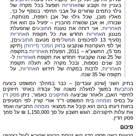
בעניין זה וקובע שה
אחריות
תופעל בכל מקרה של
גילוי כתמים שחורים על אבני החיפוי. בנוסף על כך,
מאליו מובן, שכל גילוי של אבן רופפת, מנותקת,
שבורה, או אבן שנשרה מהבניין – יפעיל גם הוא את
ה
אחריות
. אני דוחה את טענת ה
תובע
ים שהפעלת
מנגנון ה
אחריות
תחדש את כל תקופת ה
אחריות
(סעיף 13 לסיכומים ה
משלי
מים מטעם ה
תובע
ים),
אך לפי העקרונות שנקבעו ב
חוק המכר (דירות)
(תיקון
מס' 5), התשע"א – 2011, הפעלת ה
אחריות
בתקופה
של 25 שנה שקבעתי תחדש את תקופת ה
אחריות
ל-
10 שנים נוספות, ובכל מקרה לא תעלה תקופת
ה
אחריות
, לרבות במקרה של חידוש ה
אחריות
, על
תקופה של 35 שנה.
בתיק השני [שיכון עובדים] – כבר במהלך המשפט ביצעה
ה
נתבע
ת במשך למעלה משנה של עבודה באתר חיזוקים
לחיפויי האבן, ולאחר שביצעה ה
תיקונים
כאמור, ניתן
פסק דין
על בסיס
מומחה
בית המשפט ד"ר אורי קורין לפי הסעיפים
בחוות דעתו בהם הוא קיבל את ממצאי
מומחה
התביעה ואמד
את עלות תיקוניהם. הוגש חשבון על סך 1,150,000 ₪ על סמך
פסק הדין.
סיכום
הטעות בשני פסקי הדין היא זניחת הרעיון שהובא לעיל בציטוט