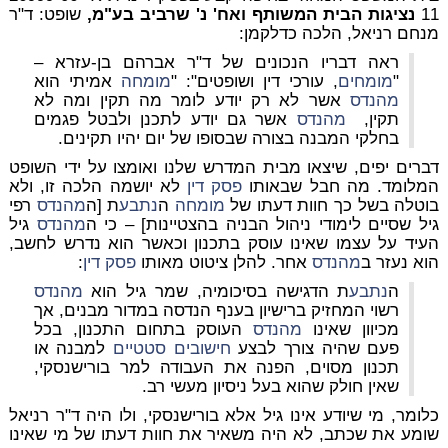
11
נציגות הבית המשותף ואח' נ' שרביב בע"מ,
שופט: ד"ר
מנחם רניאל, הלכה כדלקמן:
ראה דבריו הנכונים של ד"ר אברהם בן-עזרא –
"
מומחים
, עורכי דין ושופטים": "
מומחה
אמיתי הוא
מהנדס
אשר לא רק יודע לומר מה תקין ומה לא
תקין,
מהנדס
אשר גם יודע לתכנן ולבטל פגמים
בחלקי המבנה בצורה שבסופו של יום יהיו תקינים.
דברים יפים, שיצאו מבית המדרש שלנו ואומצו על ידי השופט
המלומד. מה חבל שבאותו
פסק דין
לא יושמה הלכה זו, ולא
בוטלה בשל כך חוות דעתו של
מומחה
ה
נתבע
ת [ה
מהנדס
רפי
גיל שסיים לימודי ניהול הבניה בהצטיינות] – כי ה
מהנדס
גיל
העיד על עצמו שאינו עוסק בתכנון וכאשר הוא נדרש לחשב,
הוא נעזר ב
מהנדס
אחר. להלן ציטוט מאותו
פסק דין
:
ה
נתבע
ת הדגישה בסיכומיה, שמר גיל הוא
מהנדס
רשוי המחזיק ברישיון בענף הנדסה במדור מבנים, אך
מכיוון שאינו
מהנדס
העוסק בתחום התכנון, בכל
פעם שהיה צורך לבצע
חישובים סטטיים
למבנה או
תכנון מסוים, הפנה את העבודה למר בורישנסקי,
שאין חולק שהוא בעל ניסיון מעשי רב.
כלומר, מי שיודע אינו גיל אלא בורישנסקי, ולו היה ד"ר רניאל
שומע את שכתב, לא היה משאיר את חוות דעתו של מי שאינו