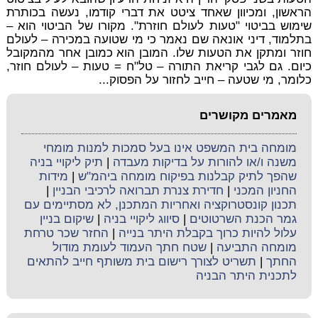
הראשון, ומכיוון שאחד ציטט את דברי קודמו, נעשה בכותרת
שימוש בביטוי "טעות לעולם חוזרת". מקורו של הביטוי הוא –
בתלמוד, דיני אונאה שם נאמר כי מי שטועה במכירה – לעולם
חוזר ומתקן את הטעות שלו. המובן הוא כמובן אחר מהמקובל
כיום. גם לגבי קריאת התורה – טל"ח = טעות – לעולם חוזר,
כלומר, מי שטעה – חייב לחזור על הפסוק...
מאמרים מקושרים
מומחה בית המשפט אינו בעל סמכות למנות מומחי
משנה ו/או להורות על בדיקות מעבדה
|
תיק ליקויי בניה
שהפך לתיק קבלנות בפיקוח מומחה ביהמ"ש
|
מידות
החניון המכני
|
חדירת צנרת תברואה לרכיבי הבניין
|
תכנון קונסטרוקציה ואחריות המתכנן, לא מסתיימים עם
גמר הכנת השרטוטים
|
סיווג ליקויי בניה
|
שיקום בניין
עלול להיות כרוך בקבלת היתר בנייה
|
החזר שכר טרחת
מומחה התביעה
|
שטח חתך העמוד לעומת מודול
החתך
|
תשריט לצורך רישום בית משותף חייב להתאים
לתכנית היתר הבניה