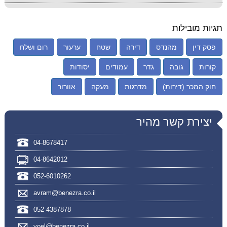
תגיות מובילות
פסק דין
מהנדס
דירה
שטח
ערעור
רום ושלח
קורות
גובה
גדר
עמודים
יסודות
חוק המכר (דירות)
מדרגות
מעקה
אוורור
יצירת קשר מהיר
04-8678417
04-8642012
052-6010262
avram@benezra.co.il
052-4387878
yoel@benezra.co.il