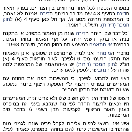
במפרט הנספח לכל אחד מהחוזים בין הצדדים, בפרק תיאור
ה
דירה
בסעיף 4.8 שם מדובר בריצוף ה
דירה
. אמנם לא נאמר,
כי המרצפות תהינה מסוג א'. אך חל כאן סעיף 4 (א) ל
חוק
המכר (דירות)
. תשל"ג, האומר:
"כל דבר שבו היתה ה
דירה
שונה מן האמור במפרט או בתקנת
בניה או בתקן רשמי יהיה. על אף האמור בחוזר המכר,
בבחינת
אי התאמה
כמשמעותה בחוק המכר, תשכ"ח-1968".
מדברי ה
מומחה
אני למד, שהמרצפות שסופקו אינן תואמות
את התקן הרשמי מס' 6 ולפיכך, לאור הוראות סעיף 4 (א)
הנ"ל ל
חוק המכר (דירות)
יש אי-התאמה של המרצפות למה
שהיה על ה
נתבע
ות לספק למערערים.
ראוי היה לתבוע, לפיכך, כי המשיבות הפרו את החוזה עם
המערערים בפריט הריצוף ע"י הספקת ריצוף ברמה נמוכה,
שאינה תואמת את התקן המחייב.
ריצופו של חדר הינו חלק חשוב שלו ולא פריט זניח. המערערים
היו זכאים לריצוף החדר לפי מה שנקבע בענין זה במיפרט
בענין תאור הריצוף ולקביעות תקן רשמי 6 בדבר טיב
המרצפות.
איש אינו רשאי לכפות עליהם לקבל פריט שונה לגמרי מזה
שהתחייבו המשיבות לתת להם בחוזה ובמפרט, כאמור לעיל.