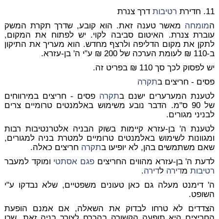
11. חדירת
רטיבות
דרך צנרת
ה
מומחה
מאשר טענה זאת. הוא קובע, שדרך תקרת המשק
עוברת צנרת. האיטום סביבה לקוי. יש לפתוח את המקום,
לתקן את מקום הדליפה ולרצף מחדש. הוא מעריך את התיקון
ב-110 ₪ לעומת הערכה של 200 ₪ ע"י ה' בן-עזרא.
יש לפסוק לכך סך 110 ₪ בפריט זה.
פסים - חריצים ב
תקרה
לטענת המערערים ישנם ב
תקרה
פסים - חריצים במירווחים
של 90 ס"מ. הדבר נובע משימוש באלמנטים טרומיים צרים
לבניני מגורים.
לטענת ה' בן-עזרא קיימות בשוק הבניה אלטרנטיבות רבות
ומגוונות לשימוש באלמנטים טרומיים למטרת בניה למגורים,
שאם משתמשים בהן, לא יופיעו ב
תקרה
חריצים כאלה.
לדעת ה' בן-עזרא מהווים החריצים
פגם אסתטי
ומוקד למעבר
רטיבות
מ
דירה
ל
דירה
.
ה' דימנט מעלה גם כאן טעונים משפטיים, שלא נבדקו ע"י
השופט.
הצדדים לא טרחו לבדוק את השאלה, אם אמנם הופעת
החריצים היא תופעה הקשורה בהכרח לצורך בניה זאת, שכן