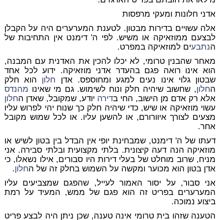
אדני חלונות ומעקי מרפסות
אלה עשויים בדירות מבטון. לטענת המערערים היה על הקבלן
לבצעם ממוזאיקה או משיש. לפי ה' דימנט אין התחיבות של
ה
נתבע
ים למוזאיקה במפרט.
מאחר שהבנין טרומי, לא יכלו להכין את האדנית עם המבנה,
הוא אינו רואה פגם בהעדר אדני מוזאיקה. ידוע לכל אחד
שבטון גלוי אינו נעים למגע ומחוספס. אדן
חלון
הוא חלק
ה
חלון
, שחשוב שיהיה חלק ונוח לשימוש. גם מי שאינו
מהנדס
אלא רק אדם מן הישוב, החי ב
דירה
יודע, שמקובל, שאדן ה
חלון
עשוי מוזאיקה או שיש, כדי שיהיה חלק כך שנוח יהי לפרוש עליו
מצעים לצורך איוורורם, או להשען עליו. או לכל שמוש מקובל
אחר.
דעתו של ה' דימנט, שמבחינת יופי אין הבדל בין בטון לשיש או
מוזאיקה הנה דעה קיצונית. בלתי מקצועית ובלתי סבירה. אני
מניח, שרוב מוחלט של בעלי דירות היו סבורים, אילו נשאלו, כי
אדן בטון הוא מכוער ומקשה על השמוש בחלק זה של ה
חלון
.
אני סבור, על יסור האמור לעייל, שהפגם שמצביעים עליו
המערערים בפריט זה הוא פגם של ממש, המעיד על רמת
ביצוע נמוכה.
הטענה שזהו בית טרומי אינה טענה, שכן ניתן היה לבצע פריט