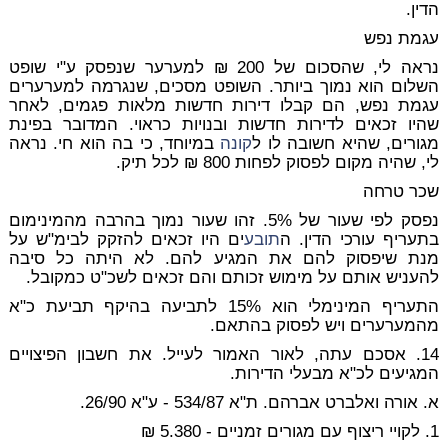
הדין.
עגמת נפש
נראה לי, שהסכום של 200 ₪ למערער שנפסק ע"י שופט
השלום הוא נמוך ביותר. השופט מסכים, שנגרמה למערערים
עגמת נפש, הם קבלו דירות חדשות מלאות פגמים, לאחר
שהיו זכאים לדירות חדשות ובנויות כראוי. המדובר בפינת
מגורים, שהיא חשובה לו ל
קונה
במיוחד, כי בה הוא חי. נראה
לי, שהיה מקום לפסוק לפחות 800 ₪ לכל תיק.
שכר טרחה
נפסק לפי שעור של 5%. זהו שעור נמוך בהרבה מהמינימום
בתעריף עורכי הדין. ה
תובע
ים היו זכאים להזקק לבימ"ש על
מנת שיפסוק להם את המגיע להם. לא היתה כל סיבה
להעניש אותם על מימוש זכותם והם זכאים לשכ"ט כמקובל.
התעריף המינימלי הוא 15% לתביעה בהיקף תביעת כ"א
מהמערערים ויש לפסוק בהתאם.
14. אסכם עתה, לאור האמור לעייל. את חשבון הפיצויים
המגיעים לכ"א מבעלי הדירות.
א. אורה ואלברט אברהם. ת"א 534/87 - ע"א 26/90.
1. לקויי ריצוף עם מגורים זמניים - 5.380 ₪