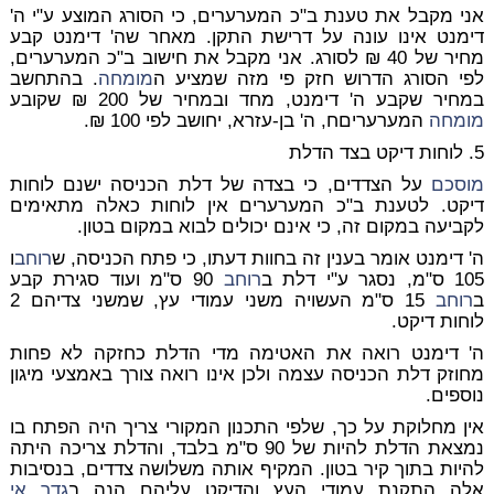
אני מקבל את טענת ב"כ המערערים, כי הסורג המוצע ע"י ה'
דימנט אינו עונה על דרישת התקן. מאחר שה' דימנט קבע
מחיר של 40 ₪ לסורג. אני מקבל את חישוב ב"כ המערערים,
לפי הסורג הדרוש חזק פי מזה שמציע ה
מומחה
. בהתחשב
במחיר שקבע ה' דימנט, מחד ובמחיר של 200 ₪ שקובע
מומחה
המערעריםח, ה' בן-עזרא, יחושב לפי 100 ₪.
5. לוחות דיקט בצד הדלת
מוסכם
על הצדדים, כי בצדה של דלת הכניסה ישנם לוחות
דיקט. לטענת ב"כ המערערים אין לוחות כאלה מתאימים
לקביעה במקום זה, כי אינם יכולים לבוא במקום בטון.
ה' דימנט אומר בענין זה בחוות דעתו, כי פתח הכניסה, ש
רוחב
ו
105 ס"מ, נסגר ע"י דלת ב
רוחב
90 ס"מ ועוד סגירת קבע
ב
רוחב
15 ס"מ העשויה משני עמודי עץ, שמשני צדיהם 2
לוחות דיקט.
ה' דימנט רואה את האטימה מדי הדלת כחזקה לא פחות
מחוזק דלת הכניסה עצמה ולכן אינו רואה צורך באמצעי מיגון
נוספים.
אין מחלוקת על כך, שלפי התכנון המקורי צריך היה הפתח בו
נמצאת הדלת להיות של 90 ס"מ בלבד, והדלת צריכה היתה
להיות בתוך קיר בטון. המקיף אותה משלושה צדדים, בנסיבות
אלה התקנת עמודי העץ והדיקט עליהם הנה ב
גדר
אי