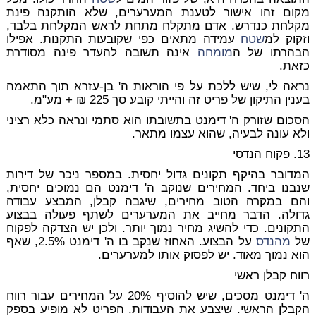
מקום זהו אישור לטענת המערערים, שלא הותקנה פינת
מקלחת כנדרש. אדם מתקלח מתחת לראש המקלחת בלבד,
וזקוק למ
שטח
עמידה מתאים כפי שקובעות התקנות. אפילו
הבהרתו של ה
מומחה
אינה תשובה להעדר פינה מסודרת
כזאת.
נראה לי, שיש ללכת על פי הוראות ה' בן-עזרא תוך התאמה
בענין התיקון של פריט זה והייתי קובע סך 225 ₪ + מע"מ.
הסכום שזורק ה' דימנט בתשובתו הוא סתמי ונראה כלא רציני
ולא עונה לבעיה, שהוא עצמו מתאר
.
13. פקוח הנדסי
המדובר בהיקף תקונים גדול יחסית. במספר ניכר של דירות
שנבנו ביחד. המחירים שנוקב ה' דימנט הם נמוכים יחסית,
והם במקרה הטוב מחירים, שיגבה קבלן, המבצע עבודה
גדולה. הדבר מחייב את המערערים לשתף פעולה בבצוע
התקונים. כדי להשיג מחיר נמוך יותר. ולכן יש הצדקה לפקוח
של
מהנדס
על הבצוע. האחוז שנקב בו ה' דימנט 2.5%, שאף
הוא נמוך מאוד. יש לפסוק אותו למערערים.
רווח קבלן ראשי
ה' דימנט מסכים, שיש להוסיף 20% על המחירים עבור רווח
הקבלן הראשי. שיצבע את העבודות. הפריט לא מופיע בספק