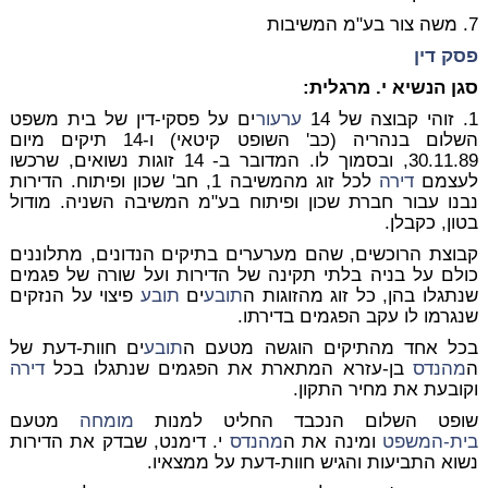
7. משה צור בע"מ המשיבות
פסק דין
סגן הנשיא י. מרגלית:
1. זוהי קבוצה של 14
ערעור
ים על פסקי-דין של בית משפט
השלום בנהריה (כב' השופט קיטאי) ו-14 תיקים מיום
30.11.89, ובסמוך לו. המדובר ב- 14 זוגות נשואים, שרכשו
לעצמם
דירה
לכל זוג מהמשיבה 1, חב' שכון ופיתוח. הדירות
נבנו עבור חברת שכון ופיתוח בע"מ המשיבה השניה. מודול
בטון, כקבלן.
קבוצת הרוכשים, שהם מערערים בתיקים הנדונים, מתלוננים
כולם על בניה בלתי תקינה של הדירות ועל שורה של פגמים
שנתגלו בהן, כל זוג מהזוגות ה
תובע
ים
תובע
פיצוי על הנזקים
שנגרמו לו עקב הפגמים בדירתו.
בכל אחד מהתיקים הוגשה מטעם ה
תובע
ים חוות-דעת של
ה
מהנדס
בן-עזרא המתארת את הפגמים שנתגלו בכל
דירה
וקובעת את מחיר התקון.
שופט השלום הנכבד החליט למנות
מומחה
מטעם
בית-המשפט
ומינה את ה
מהנדס
י. דימנט, שבדק את הדירות
נשוא התביעות והגיש חוות-דעת על ממצאיו.