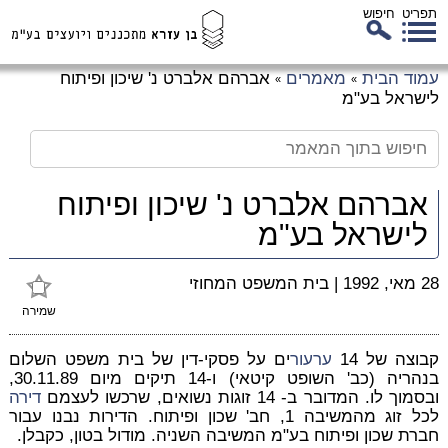
תפריט
חיפוש
לג
עמוד הבית
מאמרים
אברהם אלברט נ' שיכון ופיתוח
»
»
כן
לישראל בע"מ
זי
אברהם אלברט נ' שיכון ופיתוח
לישראל בע"מ
28 מאי, 1992
|
בית המשפט המחוזי
שמירה
קבוצה של 14
ערעור
ים על פסקי-דין של בית משפט השלום
בנהריה (כב' השופט קיטאי) ו-14 תיקים מיום 30.11.89,
ובסמוך לו. המדובר ב- 14 זוגות נשואים, שרכשו לעצמם
דירה
לכל זוג מהמשיבה 1, חב' שכון ופיתוח. הדירות נבנו עבור
חברת שכון ופיתוח בע"מ המשיבה השניה. מודול בטון, כקבלן.