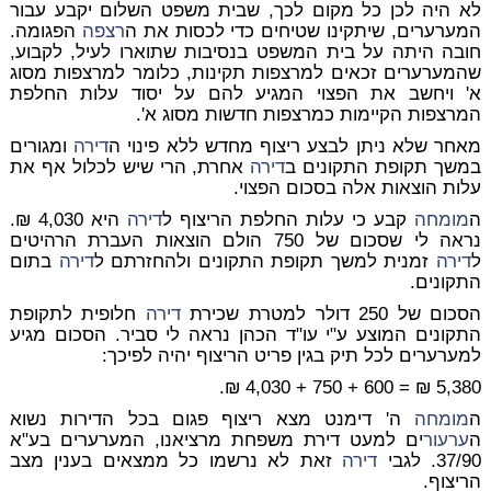
לא היה לכן כל מקום לכך, שבית משפט השלום יקבע עבור
המערערים, שיתקינו שטיחים כדי לכסות את ה
רצפה
הפגומה.
חובה היתה על בית המשפט בנסיבות שתוארו לעיל, לקבוע,
שהמערערים זכאים למרצפות תקינות, כלומר למרצפות מסוג
א' ויחשב את הפצוי המגיע להם על יסוד עלות החלפת
המרצפות הקיימות כמרצפות חדשות מסוג א'.
מאחר שלא ניתן לבצע ריצוף מחדש ללא פינוי ה
דירה
ומגורים
במשך תקופת התקונים ב
דירה
אחרת, הרי שיש לכלול אף את
עלות הוצאות אלה בסכום הפצוי.
ה
מומחה
קבע כי עלות החלפת הריצוף ל
דירה
היא 4,030 ₪.
נראה לי שסכום של 750 הולם הוצאות העברת הרהיטים
ל
דירה
זמנית למשך תקופת התקונים ולהחזרתם ל
דירה
בתום
התקונים.
הסכום של 250 דולר למטרת שכירת
דירה
חלופית לתקופת
התקונים המוצע ע"י עו"ד הכהן נראה לי סביר. הסכום מגיע
למערערים לכל תיק בגין פריט הריצוף יהיה לפיכך:
5,380 ₪ = 600 + 750 + 4,030 ₪.
ה
מומחה
ה' דימנט מצא ריצוף פגום בכל הדירות נשוא
ה
ערעור
ים למעט דירת משפחת מרציאנו, המערערים בע"א
37/90. לגבי
דירה
זאת לא נרשמו כל ממצאים בענין מצב
הריצוף.