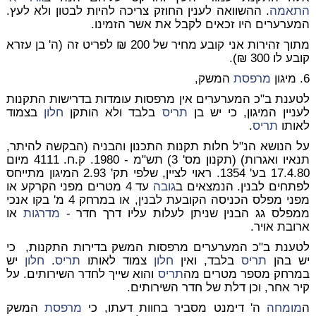
התאמה
. ההשוואה לענין החוזק צריכה להיות לבטון ולא לעץ.
המערערים היו זכאים לקבל את אשר הזמינו.
מתוך זהירות אני קובע מחיר של 200 ₪ לפריט זה (ה' בן עזרא
קובע לו 300 ₪).
6. מיגון
מרפסת
המשק,
לטענת ב"כ המערערים אין מרפסות עומדות בדרישות התקנות
לעניין המיגון, כי יש בן
תריס
בלבד ולא הותקן
חלון
בצמוד
לאותו
תריס
.
על הנושא הנ"ל חלות תקנות התכנון והבניה (הבקשה להיתר,
תנאיו ואגרות) (תקנון מס' 3) תש"מ - 1980. ק.ח. 4111 מיום
17.4.80 בע' 1354. ראוי לציין, שלפי תק' 2.93 המיגון מתייחס
לפתחים לבנין. הנמצאים ב
גובה
עד 4 מטרים מפני הקרקע או
מפני מפלס הכניסה הקובעת לבנין, או במרחק 4 מ' בקו אנכי
ממפלס גג הבנין שניתן לעלות עליו דרך חדר -
מדרגות
או
ארובת אויר.
לטענת ב"כ המערערים מרפסות המשק בדירות התקנות, כי
יש בהן
תריס
בלבד, ואין
חלון
צמוד לאותו
תריס
.
חלון
יש
במרחק מספר מטרים מה
תריס
והוא שייך לחדר השירותים. על
קיר אחר, וכן דלת של חדר השירותים.
ה
מומחה
ה' דימנט מסביר בחוות דעתו, כי
מרפסת
המשק