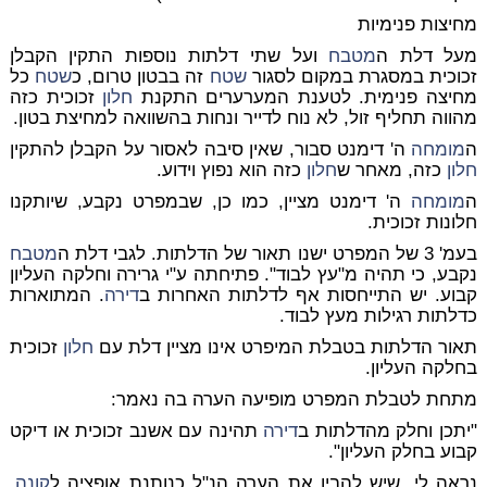
מחיצות פנימיות
מעל דלת ה
מטבח
ועל שתי דלתות נוספות התקין הקבלן
זכוכית במסגרת במקום לסגור
שטח
זה בבטון טרום, כ
שטח
כל
מחיצה פנימית. לטענת המערערים התקנת
חלון
זכוכית כזה
מהווה תחליף זול, לא נוח לדייר ונחות בהשוואה למחיצת בטון.
ה
מומחה
ה' דימנט סבור, שאין סיבה לאסור על הקבלן להתקין
חלון
כזה, מאחר ש
חלון
כזה הוא נפוץ וידוע.
ה
מומחה
ה' דימנט מציין, כמו כן, שבמפרט נקבע, שיותקנו
חלונות זכוכית.
בעמ' 3 של המפרט ישנו תאור של הדלתות. לגבי דלת ה
מטבח
נקבע, כי תהיה מ"עץ לבוד". פתיחתה ע"י גרירה וחלקה העליון
קבוע. יש התייחסות אף לדלתות האחרות ב
דירה
. המתוארות
כדלתות רגילות מעץ לבוד.
תאור הדלתות בטבלת המיפרט אינו מציין דלת עם
חלון
זכוכית
בחלקה העליון.
מתחת לטבלת המפרט מופיעה הערה בה נאמר:
"יתכן וחלק מהדלתות ב
דירה
תהינה עם אשנב זכוכית או דיקט
קבוע בחלק העליון".
נראה לי, שיש להבין את הערה הנ"ל כנותנת אופציה ל
קונה
,