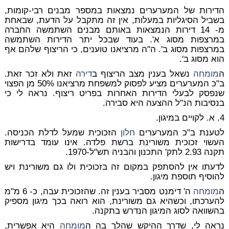
הדירות של המערערים נמצאות במספר מבנים רבי-קומות,
בשביל הסיגליות במעלות, אין זה מתקבל על הדעת, שבאחת
מ- 14 דירות הנמצאות באותם מבנים השתמשה החברה
במרצפות מסוג א'. בעוד שבכל יתר הדירות השתמשה
במרצפות מסוג ב'. ה"ה מרציאנו טוענים, כי הריצוף שלהם אף
הוא מסוג ב'.
ה
מומחה
נשאל בענין מצב הריצוף ב
דירה
זאת ולא זכר זאת.
ב"כ המערערים מציע לפסוק למשפחת מרציאנו 50% מן הפצוי
שנפסק לבעלי הדירות האחרות בפריט ריצוף. נראה לי כי
בנסיבות הנ"ל ההצעה היא סבירה.
4. א. לקויים במיגון.
לטענת ב"כ המערערים
חלון
הזכוכית שמעל לדלת הכניסה.
העשוי זכוכית משורינת ברשת פלדה. אינו עומד בדרישות
תקנה 2.93 לתק' התכנון והבניה תש"ל-1970.
לדעתו אין להסתפק במקום זה בזכוכית ולו גם משורינת ויש
להוסיף תוספת מיגון.
ה
מומחה
ה' דימנט מסביר בענין זה. שהזכוכית עבה, כ- 6 מ"מ
להערכתו, וכשהיא גם משורינת, הוא רואה בכך מיגון מספיק
בהשוואה לסוג המיגון הנדרש בתקנה.
נראה לי, שדרך ההיקש שהלך בה ה
מומחה
היא אפשרית,