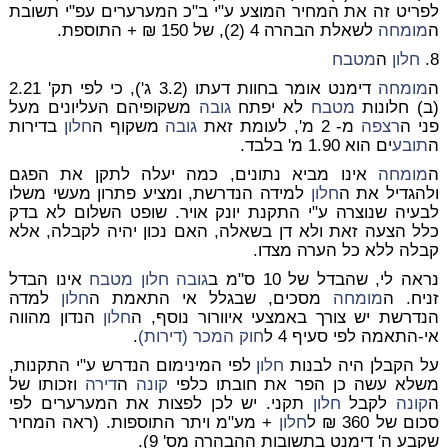
לפריט זה את המחיר המוצע ע"י ב"כ המערערים עפ"י תשובת
ה
מומחה
לשאלת הבהרה 4 (2), של 150 ₪ + התוספת.
8.
חלון
ה
מטבח
ה
מומחה
דימנט אומר בחוות דעתו (3.2 ג'), כי לפי תק' 2.21
(ב) חלונות
מטבח
לא יפתח
גובה
משקופיהם העליונים מעל
פני ה
רצפה
מ- 2 מ', לעומת זאת
גובה
משקוף ה
חלון
בדירות
ה
תובע
ים הוא 1.90 מ' בלבד.
ה
מומחה
אינו מביא נתונים, כמה יעלה לתקן את הפגם
ולהגדיל את ה
חלון
למידה הנדרשת, ומציע פתרון מעשי משלו
לבעיה שנוצרה ע"י התקנת יונק אויר. שופט השלום לא בדק
כלל הצעה זאת ולא דן בשאלה, האם נכון יהיה לקבלה, אלא
קבלה ללא כל הערה מצדו.
נראה לי, שהבדל של 10 ס"מ ב
גובה
חלון
מטבח
אינו הבדל
זניח. ה
מומחה
מסכים, שבגלל אי התאמת ה
חלון
למדה
הנדרשת יש צורך באמצעי איוורור נוסף, ה
חלון
הנדון מהווה
אי-התאמה לפי סעיף 4 ל
חוק המכר (דירות)
.
על הקבלן היה לבנות
חלון
לפי המינימום הנדרש ע"י התקנות,
משלא עשה כן הפר את חובתו כלפי
קונה
ה
דירה
וזכותו של
ה
קונה
לקבל
חלון
תקני. יש לכן לפצות את המערערים לפי
סכום של 360 ₪ ל
חלון
+ מע"מ ויתר התוספות. (ראה המחיר
שקבע ה' דימנט בתשובות ההבהרה מס' 9).