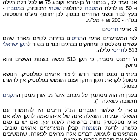
אני נעזר לכן, בנתוני ה' בן-עזרא וקובע 75 ₪ לכל דלת רגילה
ו- 50 ₪ לדלת ה
מטבח
להחלפת
שטח
י הזכוכיות, ב
מטבח
-
בעץ לבוד ובשני החדרים בבטון. לכן יתווסף מע"מ ותופסות.
בס"ה - 200 ₪ + מע"מ.
9. ארגזי
תריס
ים
לפי המערערים ארגזי ה
תריס
ים בדירות לקויים מאחר שהם
עשויים מפלסטיק ומחוזקים בברגים ובנויים בנגוד ל
תקן ישראלי
513 ל
תריס
י גלילה.
ה' דימנט מסביר, כי תקן 513 נעשה בשנות הששים והוא
מיושן.
בינתיים נכנס חומר חדש לייצור ארגזים כפלסטיק. הנושא
מטופל לקראת תקון התקן ועצם השמוש בפלסטיק אין לראותו
כפסול.
בענין זה הוא מסתמך על מכתב אינג' מ. אורן ממכון ה
תקנים
(תשובה לשאלה ד').
נראה לי שלאור הסברים הנ"ל חייבים היו להתמודד עם
השאלה ענינית. השאלה אינה של אי-התאמה לתקן אלא אם
ארגז מפלסטיק נחות בהשוואה לארגז עץ, ואם יש בו פגם
כלשהו, לדעת ה
מומחה
קבלן המערערים ארגזים טובים.
המתאימים לשמוש. דברים אלה מראים לכאורה. שהמשיבים
מילאו את חובתם בפריט הארגזים.