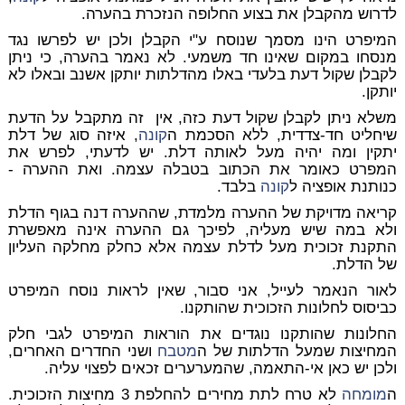
לדרוש מהקבלן את בצוע החלופה הנזכרת בהערה.
המיפרט הינו מסמך שנוסח ע"י הקבלן ולכן יש לפרשו נגד
מנסחו במקום שאינו חד משמעי. לא נאמר בהערה, כי ניתן
לקבלן שקול דעת בלעדי באלו מהדלתות יותקן אשנב ובאלו לא
יותקן.
משלא ניתן לקבלן שקול דעת כזה, אין זה מתקבל על הדעת
שיחליט חד-צדדית, ללא הסכמת ה
קונה
, איזה סוג של דלת
יתקין ומה יהיה מעל לאותה דלת. יש לדעתי, לפרש את
המפרט כאומר את הכתוב בטבלה עצמה. ואת ההערה -
כנותנת אופציה ל
קונה
בלבד.
קריאה מדויקת של ההערה מלמדת, שההערה דנה בגוף הדלת
ולא במה שיש מעליה, לפיכך גם ההערה אינה מאפשרת
התקנת זכוכית מעל לדלת עצמה אלא כחלק מחלקה העליון
של הדלת.
לאור הנאמר לעייל, אני סבור, שאין לראות נוסח המיפרט
כביסוס לחלונות הזכוכית שהותקנו.
החלונות שהותקנו נוגדים את הוראות המיפרט לגבי חלק
המחיצות שמעל הדלתות של ה
מטבח
ושני החדרים האחרים,
ולכן יש כאן אי-התאמה, שהמערערים זכאים לפצוי עליה.
ה
מומחה
לא טרח לתת מחירים להחלפת 3 מחיצות הזכוכית.