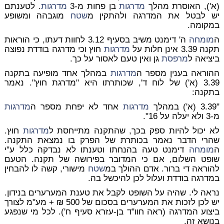
(א'), האוסרת מהלך
מדרגות
בן פחות מ-3
מדרגות
. לטענתם
יש לבטל את המדרגה ולהתקין מ
שטח
מוגבהה ומשופע
במקומה.
ה
מומחה
ה' דימנט משיב בסעיף 3.12 לחוות דעתו, כי הוראות
תקנה 3.39 אינן חלות על
מדרגות
חוץ וכי מדרגה בודדת נפוצה
ביציאה ל
מרפסת
גן ואין טעם לאסור על כך.
ההוראה בענין מספר ה
מדרגות
במהלך אחד מופיעה בתקנה
3.39 (א') של לוח ד', שכותרתו היא "מדרגת חוץ". נאמר
בתקנה:
"3.39 (א') במהלך
מדרגות
אחד לא יפחת מספר ה
מדרגות
מ-3 ולא יעלה על 16".
לא יכול להיות ספק בכך, שהתקנה מתייחסת ל
מדרגות
חוץ.
שהרי הדבר נאמר בכותרת של הפרק בו נמצאת התקנה.
ה
מומחה
דימנט טעה בהנחתו וטענתו לא נבדקה כלל ע"י
שופט השלום, אם כי המדובר בפירושה של תקנה. הטעם
להוראה די ברור. אדם ההולך במ
שטח
מישורי, קשה לו להבחין
במדרגה בודדת ועלול לכן להיכשל בה.
נראה לי. שהיה על השופט לקבל את טענת המערערים בנידון.
יש לכן לזכות את המערערים בסכום של 500 ₪ + מע"מ לצורך
ביצוע המדרגה (ראה חוו"ד בן-עזרא סעיף ח'). לכל מי שנפגע
בנושא זה.