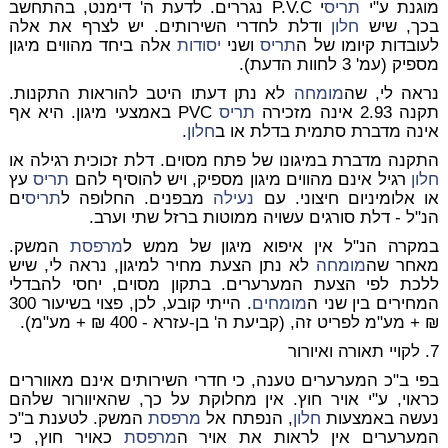
מוגנת ע"י
תריס
י P.V.C נגררים. לדעת ה' דימנט, בהתחשב
בכך, שיש
חלון
ודלת לחדרי השירותים. יש לצרף את אלה
לעובדות קיומו של ה
תריס
ושני
יסודות
אלה ביחד מהווים מיגון
מספיק (עמ' 3 לחוות הדעת).
נראה לי, שה
מומחה
לא נתן דעתו היטב להוראות התקנות.
תקנה 2.93 אינה מזכירה
תריס
PVC באמצעי מיגון. היא אף
אינה מדברת סתמית בדלת או ב
חלון
.
התקנה מדברת במיגונו של פתח מסוים. דלת זכוכית רגילה או
חלון
רגיל אינם מהווים מיגון מספיק, ויש להוסיף להם
תריס
עץ
או אלומיניום חיצוני. עם
נעילה
מבפנים. החלופה ל
תריס
ים
הנ"ל - דלת סורגים עשויה ממוטות ברזל שתי וערב.
במקרה הנ"ל אין איפוא מיגון של ממש ל
מרפסת
המשק.
מאחר שה
מומחה
לא נתן הצעת מחיר למיגון, נראה לי, שיש
ללכת לפי הצעת המערערים. בתקון מסוים, יחסי להבדלי
המחירים בין שני ה
מומחים
. הייתי קובע, לכן, פצוי בשיעור 300
₪ + מע"מ לפריט זה, (קביעת ה' בן-עזרא - 400 ₪ + מע"מ).
7. לקויי תאורה ואיורור
בפי ב"כ המערערים טענה, כי חדרי השירותים אינם מאווררים
כראוי, ע"י אויר חוץ. אין מחלוקת על כך, שהאיוורור שלהם
נעשה באמצעות
חלון
, הנפתח אל
מרפסת
המשק. לטענת ב"כ
המערערים אין לראות את אויר ה
מרפסת
כאויר חוץ, כי