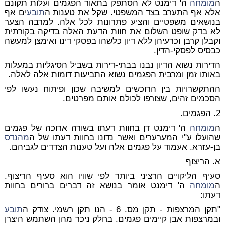
ה
מומחה
ה' דימנט לא הסתפק בתאור הפגמים ועלות תקונם
אלא אף התערב בצד המשפטי. שקל את טענות ה
תובע
ים אף
בנושאים משפטיים והציע פתרונות לכל אלה. למרבה הצער
לא בדק שופט השלום את חוות הדעת האלה בדיקה בקורתית
וקבלן קרבן וכרעיהן ללא דיון כלשהו בפסקי דינו ואימצן למעשה
כבסיס לפסקי-הדין.
הדירות נשוא הדיון נבנו בבתי-דירות בשביל הסיגליות במעלות
באותו זמן ומרבית הפגמים נשוא התביעות דומות אלה לאלה.
ההתקשרויות בין הרוכשים למשיבה שכון ופיתוח נעשו לפי
הסכמים זהים, שצורפו לכולם אותם מפרטים.
2. הפגמים.
ה
מומחה
ה' דימנט דן בחוות דעתו בשורה ארוכה של פגמים
שהועלו ע"י המערערים ואשר נדונו בחוות דעתו של ה
מהנדס
בן-עזרא. אעמוד על פגמים אלה ועל טענות הצדדים לגביהם.
א. הריצוף
סעיף הליקויים הרציני ביותר לפי שוויו הוא סעיף הריצוף.
ה
מומחה
ה' דימנט אומר בנושא זה דברים ברורים בחוות
דעתו:
"תקן המרצפות - תקן מס. 6 - הנו תקן רשמי. צודק ה
תובע
ובמרצפות אבן קיימים פגמים. בחלק ניכר מהן השתמש היצרן