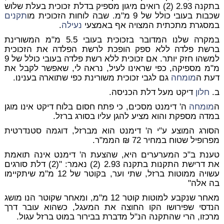
בתקנה 2.93 (2) רואים מיגון מספיק בדלת זכוכית בעלת שלוש
שכבות בעובי כולל של 9 מ"מ. שבה לוחות הזכוכית מו
תקנים
במסגרת מתכתית המצויה אף באמצעי
נעילה
.
במקרה שלנו המדובר בזכוכית בעובי 5.5 מ"מ המשורינת
ברשת פלדה ללא ספק הופכת לרשת הפלדה את הזכוכית
למשהו חזק יותר. אם זכוכית ללא רשת פלדה בעובי כולל של 9
מ"מ מספיקה, כפי שראינו לעיל, נראה לי, שאפשר לקבל את
דעת ה
מומחה
גם לגבי זכוכית משורינת כפי שתוארה בענינו.
ב.
חלון
דיקט מעל דלת הכניסה.
ה
מומחה
ה' דימנט מסכים, כי פתח חסום בלוח דיקט אינו מוגן
במדה מספקת והוא מציע להגן עליו בסורג ברזל.
הסורג המוצע ע"י ה' דימנט הוא מברזל, דוגמה סטנדרטית
מפרופיל שטוח במחיר 72 ₪ הממ"ר.
טענת ב"כ המערערים היא, שהצעת ה' דימנט אינה תואמת
את דרישת התקנות בתקנה 2.93 (2) נאמר: "(2) דלת סורגים
עשויה ממוטות ברזל, שתי וער, בקוטר של 12 מ"מ שיתקיימו
בה אלה"
מאחר שנקבע למוטות קוטר 12 מ"מ, ומאחר שקוטר הנו מושג
הנדסי שפירושו הקו החוצה את המעגל, כשהוא עובר דרך
מרכזו, הרי שהתקנה הנ"ל מדברת בבירור במוט ברזל עגול.