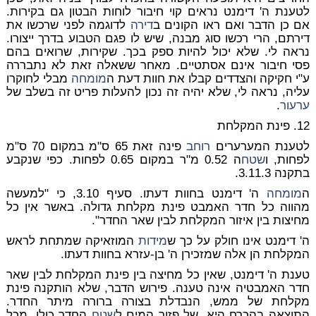
לטענת ה' דימנט נראים קוי חיבור לוחות הבטון גם בקירות.
אם כן הדבר ואם ראו הקונים ב
דירה
לדוגמה לפני שרכשו את
דירתם, הרי רכשו סוג מבנה, שיש לו פגם הטבוע בדרך ייצורו.
נראה לי. שלא יכול להיות ספק בכך. שקירות, שרואים בהם
פסי חיבור אינם אסתטיים. מאחר ששאלה זאת לא נתבררה
ע"י חקיקה והצדדים קבלו את חוות דעת ה
מומחה
מבלי לחוקרו
עליה, נראה לי, שלא יהיה זה נכון להעלות פריט זה בשלב של
ערעור
.
12. פינת המקלחת
לטענת המערערים
רוחב
פינה זאת 65 ס"מ במקום 70 ס"מ
לפחות, ו
שטח
ה 0.52 מ"ר במקום 0.65 לפחות. כפי שנקבע
בתקנה 3.11.3.
ה
מומחה
ה' דימנט בחוות דעתו. סעיף 3.10, כי "למעשה
מהווה כל חדר האמבט פינת מקלחת גדולה. באשר אין כל
מחיצות בין איזור המקלחת לבין שאר החדר".
ה' דימנט אינו חולק על כך ש
מידות
המוזאיקה שמתחת לראש
המקלחת הן אלה שמזכירן ה' בן-עזרא בחוות דעתו.
טענת ה' דימנט, שאין כל מחיצה בין פינת המקלחת לבין שאר
חדר האמבטיה אינה טענה. פירוש הדבר, שלא הותקנה פינת
מקלחת של ממש, הנבדלת בצורה ברורה מיתר החדר.
התוצאה בהכרח היא, של פזור המים ל
שטח
החדר כולו. מכל