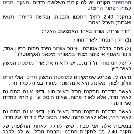
ה
מרפסת
מקורה. יש לה קירות משלושה צדדים ו
מעקה
ו
תריס
לצדה הפתוח החוצה.
בתקנה 2.40 לתק' התכנון והבניה, (בקשה להיתר, תנאיו
ואגרות) תש"ל נאמר:
"חדר שירות יאוורר באחד האמצעים האלה:
(1)
חלון
הנפתח לאויר החוץ.
(2) פתח בדלת אטומה - צינור
אוורור
נפרד פתוח בכיוון אחד,
צינור מאסף או צינור מצויד במאוורר מיכאני (אקזוסטר)."
לדעת ה
מומחה
ה' דימנט. יש לראות את אויר
מרפסת
המשק
כאויר חוץ.
נראה לי, שברגע שמתקינים ל
מרפסת
המשק
תריס
ואולי
תריס
ו
חלון
, לצורך מיגונה, היא אינה שונה מחדר במידת סגירותה.
כאשר מדברת התקנה הנ"ל באויר חוץ, ודאי אינה מתכוונת
לאויר חדר, אלא לאויר פתוח, שאינו חוסם ע"י קירותיו במידת
סגירותה.
כאשר מדברת התקנה הנ"ל באויר חוץ, ודאי אינה מתכוונת
לאויר חדר, אלא לאויר פתוח, שאינו חסום ע"י קירותיו של חדר.
בנסיבות אלה אני סבור, שיש לזדקק לאחת החלופות של
תקנה 2.40 (2) לתקנות התכנון והבניה הנ"ל. יש לכן לקבל