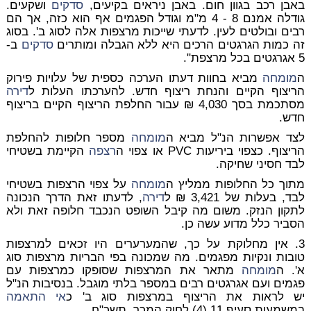
באבן רכב בגוון חום. באבן ניראים בקיעים,
סדקים
ושקעים.
גודלה אמנם 8 - 4 מ"מ וגודל הפגמים אף הוא כזה, אך הם
רבים ובולטים לעין. לדעתי שייכות מרצפות אלה לסוג ב'. בסוג
זה כמות הגרגטים הרכים היא ללא הגבלה ומותרים
סדקים
ב-
5 אגרגטים בכל מרצפת".
ה
מומחה
מביא בחוות דעתו הערכה כספית של עלויות פירוק
הריצוף הקיים והנחת ריצוף חדש. להערכתו העלות ל
דירה
מסתכמת בסך 4,030 ₪ עבור החלפת הריצוף הקיים בריצוף
חדש.
לצד אפשרות הנ"ל מביא ה
מומחה
מספר חלופות להחלפת
הריצוף. כצפוי ביריעות PVC או צפוי ה
רצפה
הקיימת בשטיחי
לבד חסיני שחיקה.
מתוך כל החלופות ממליץ ה
מומחה
על צפוי הרצפות בשטיחי
לבד, בעלות של 3,421 ₪ ל
דירה
, לדעתו זאת הדרך הנכונה
לתקון הנזק. משום מה קיבל השופט הנכבד חלופה זאת ולא
הסביר כלל מדוע עשה כן.
3. אין מחלוקת על כך, שהמערערים היו זכאים למרצפות
טובות ונקיות מפגמים. מה שמכונה בפי הבריות מרצפות סוג
א'. ה
מומחה
מתאר את המרצפות שסופקו כמרצפות עם
פגמים ועם אגרגטים רבים במספר בלתי מוגבל. בנסיבות הנ"ל
יש לראות את הריצוף במרצפות סוג ב' כ
אי התאמה
במשמעות סעיף 11 (4) לחוק המכר, תשכ"ח.