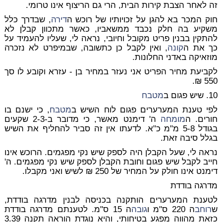
זה לאחר הצבת קירות הבית, הרי גם הריצוף אינו טרומי.
חוק המכר בא להגן על זכויותיו של רוכש ה
דירה
, שבדרך כלל
משקיע בה חלק נכבד ממשאביו, כאשר מתכוון קבלן לא
להתקין בבנין פריט מקובל וחיובי, נראה לי, שעליו להעמיד על
כך את ה
קונה
, ואין לקבל כן כתשובה, שבמיפרט לא נזכרה
מוזאיקה באדני החלונות.
לקביעת מחיר הפריט אני נעזר במחיר בן - עזרא וקובע לו סך
550 ₪.
10. שיש פגום ב
מטבח
לפי טענת המערערים פגום לוח השיש ב
מטבח
, כי ישנם בו
חורים. ה
מומחה
ה' דימנט מאשר, כי מדובר ב-2-3 שקעים
בגודל 5-8 מ"מ כ"א. לדעתו אין זה סביר להחליף את השיש
בגלל סיבה זאת.
נראה לי, שעל הקבלן היה לספק שיש נקי מפגמים. הרוכש אינו
חייב לקבל שיש פגום וחובת הקבלן לספק שיש נקי מפגמים. ה'
דימנט אינו חולק על המחיר של 250 ₪ לשיש ואני מקבלו.
מדרגה בודדת
לטענת המערערים הותקנה בכניסה לבנין מדרגה בודדת,
ש
רוחב
ה 220 ס"מ ו
גובה
ה 15 ס"מ. לטענתם מדרגה בודדת
כזאת מהווה מפגע בטיחותי, והיא נוגדת הוראה תקנה 3.39