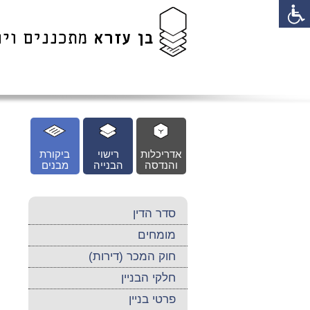
לג
כן
זי
אדריכלות
רישוי
ביקורת
והנדסה
הבנייה
מבנים
סדר הדין
מומחים
חוק המכר (דירות)
חלקי הבניין
פרטי בניין