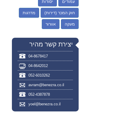
עמודים
יסודות
חוק המכר (דירות)
מדרגות
מעקה
אוורור
יצירת קשר מהיר
04-8678417
04-8642012
052-6010262
avram@benezra.co.il
052-4387878
yoel@benezra.co.il