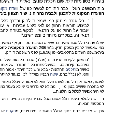
בקירות בטון מזוין ללא שום תכלית פונקציונאלית הן השקעו
בית המשפט העליון כבר התייחס לגישה כזו של ו
ועדה מקומ
הוועדה המקומית לתכנון ולבניה נהריה נ' שיר הצפון בע"
"...כל אזרח מוחזק כמי שמציית לחוק ובדרך כלל 
לביצוע הוראות החוק או לאי ביצוע עבירות, או עו
יעבור על החוק או על התנאי, ולבקש בטוחה להב
תנאי זה, במקרים מיוחדים ומפורשים."
יש לדעת כי חלל סגור שאינו בר שימוש מסיבת סגירותו, אף כשאינו
כפי שאפשר להבין מפסק הדין: ב"ש 2/96
הוועדה המקומית לתכנון
בית-משפט השלום בתל-אביב-יפו [1.8.96] לפני השופטת ר' רונן:
"בהמשך לקירות הדירתיים (ממ"ד) שנבנו בקומות העליונו
בארבעה קירות בטון. בפועל פתחו בקיר המזרחי של אותו 
כאשר מו
תקנים
החלונות - בלא שיש לכך היתר - אמור החלל
והוא לא נכלל בהם.
שטח
הבניין מוגדל, לכן, בניגוד להיתר
לאמור, כאשר אין חלונות לאותו חלל, הוא לא אמור להיכלל באחוזי 
לא בהכרח עשויים בטון מזוין], וממילא לא נדרש כי ימולא בעפר כ
לא היה אפשר לכלול בו חלונות...
הדרישה למלא בעפר חלל אטום מכל עבריו בקירות בנויים, היא 
הנוספות הבאות:
אכן יש מצבים בהם בתוך החלל הסגור קיימים צנרת, מ
תקנים
או א