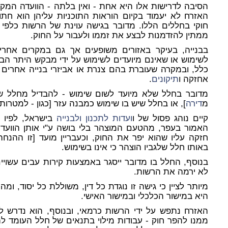
הסיבה לדרישות אלו היא אחת - ואין בלתה - הוועדה המקומ
האזרח לא יעמוד בקיום הוראות התוכניות עליהן הוא חת
חוקי בחללים הללו. מדובר בגישה עוינת של הרשות כלפי 
ממתין להזדמנות לבצע את זממו ולעבור על החוק.
בבנייה, בעיקר באזורים משופעים אך גם במקרים אחרים
לשימוש או שאינם מיועדים לשימוש על ידי מבקש היתר הבנ
כלל, ובמקרה שעוברת בהם צנרת או אביזרי בנייה אחרים
אחזקה ו
תיקונים
.
מדובר בחלל שלא מיועד לשום שימוש - להבדיל מחלל שיש
מ
דירה
], או בחלל שיש בו שימוש כמבנה עזר [כגון - למטרות
קיים נוהג פסול של ו
ועדות לתכנון ולבנייה
בישראל, לפיו
האמור בעפר, מהטעם המוצהר בלי בושה ע"י אותן הוועד
חזקה עליו שהוא יפר את החוק, וכעבריין מועד [זו ההנחה
באותו חלל שלגביו הוצהר כי אינו בשימוש.
בנוסף, החלל בו מדובר ייסגר באמצעות קירות עבים עשויים
לא ירמה את הרשות.
מיותר לציין כי גישה זו נוגדת כל דין, משוללת כל יסוד, ומ
היא במישור הכלכלי ובמישור האישי.
האזרח נתפש על ידי הרשות כרמאי, ובנוסף, הוא נדרש ל
ממנו להפר חוק - עבודות מילוי בתנאים של חלל העומד לה