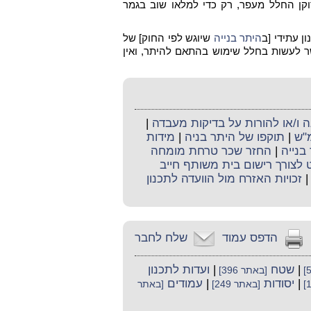
ן החלל מעפר, רק כדי למלאו שוב בגמר
ן עתידי [ב
היתר בנייה
שיוגש לפי החוק] של
שר לעשות בחלל שימוש בהתאם להיתר, ואין
ו/או להורות על בדיקות מעבדה
|
מ"ש
|
תוקפו של היתר בניה
|
מידות
בנייה
|
החזר שכר טרחת מומחה
לצורך רישום בית משותף חייב
זכויות האזרח מול הוועדה לתכנון
הדפס עמוד
שלח לחבר
|
שטח
|
ועדות לתכנון
[באתר 396]
|
יסודות
|
עמודים
[באתר 249]
[באתר