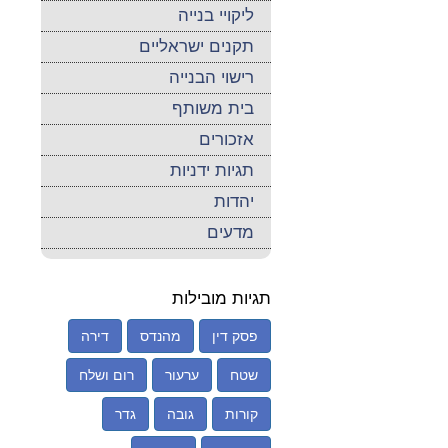
ליקויי בנייה
תקנים ישראליים
רישוי הבנייה
בית משותף
אזכורים
תגיות ידניות
יהדות
מדעים
תגיות מובילות
פסק דין
מהנדס
דירה
שטח
ערעור
רום ושלח
קורות
גובה
גדר