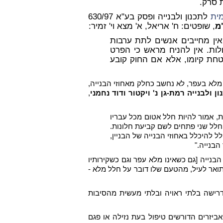
ת סרק.
ית
לתכנון ולבנייה ופסק בע"א 630/97
מ
, שופטים: ח' אריאל, א' מצא וי' זמיר:
אין מחייבים אנשים לתת ערבות
ולות. אין להניח מראש כי הפרט
טחת קיומו, אלא אם החוק קובע
 מלא בעפר, לא נחשב כחלק מאחוזי הבנייה,
 ולבנייה רמת-גן נ' ויקטור ודוד נחמני
,
ת, אמור להיות חלל אטום מכל עבריו
חלל שני פתחים לשם קביעת חלונות.
 להיכלל באחוזי הבנייה של הבניין,
 הבנייה."
הבנייה [גם כשאינו מלא עפר וגם כשקירותיו
מתואר לעיל, מהטעם שלו דובר על חלל מלא -
דרישה בלתי ראויה ובלתי מעשית מהסיבות
ביזרים הדורשים טיפול בעת נזילה או פגם