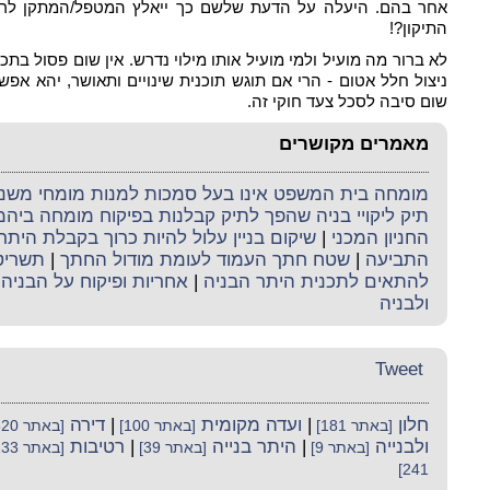
אחר בהם. היעלה על הדעת שלשם כך ייאלץ המטפל/המתקן לרוק
התיקון?!
לא ברור מה מועיל ולמי מועיל אותו מילוי נדרש. אין שום פסול בתכנו
ניצול חלל אטום - הרי אם תוגש תוכנית שינויים ותאושר, יהא אפ
שום סיבה לסכל צעד חוקי זה.
מאמרים מקושרים
מומחה בית המשפט אינו בעל סמכות למנות מומחי משנה 
תיק ליקויי בניה שהפך לתיק קבלנות בפיקוח מומחה ביה
החניון המכני
|
שיקום בניין עלול להיות כרוך בקבלת היתר 
התביעה
|
שטח חתך העמוד לעומת מודול החתך
|
תשריט 
להתאים לתכנית היתר הבניה
|
אחריות ופיקוח על הבניה
|
ולבניה
Tweet
חלון
|
ועדה מקומית
|
דירה
[באתר 181]
[באתר 100]
[באתר 520]
ולבנייה
|
היתר בנייה
|
רטיבות
[באתר 9]
[באתר 39]
[באתר 133]
241]