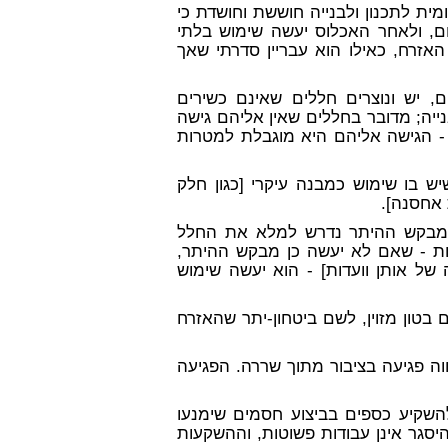
ית לתכנון ולבנייה חוששת וחושדת כי
ום, ולאחר האכלוס יעשה שימוש בלתי
האזרח, כאילו הוא עבריין סדרתי שאך
, יש ונוצרים חללים שאינם כשירים
ייה; מדובר בחללים שאין אליהם גישה
 - הגישה אליהם היא מוגבלת למטרות
 בו שימוש כמבנה עיקרי [כגון חלק
 אחסנה].
 מבקש ההיתר נדרש למלא את החלל
ות - שאם לא יעשה כן מבקש ההיתר,
 של אותן וועדות] - הוא יעשה שימוש
 בטון מזוין, לשם ביטחון-יתר שהאזרח
הווה פגיעה בציבור מתוך שררה. הפגיעה
השקיע כספים בביצוע חסמים שימנעו
יסגר אינן עבודות פשוטות, וההשקעות