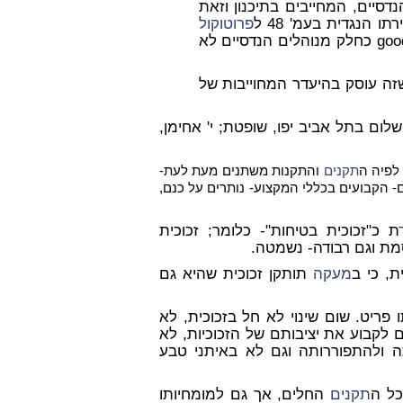
ההנדסיים, המחייבים בתיכנון וזאת
 הנגדית בעמ' 48 ל
פרוטוקול
שורות 23-24, את מעמדם של עקרונות good practice כחלק מנוהלים הנדסיים לא
זה עוסק בהיעדר המחוייבות של
ום בתל אביב יפו, שופטת; י' אחימן,
לפיה ה
תקנים
והתקנות משתנים מעת לעת-
 הקבועים בכללי המקצוע- נותרים על כנם,
ת כ"זכוכית בטיחות"- כלומר; זכוכית
סמת וגם רבודה- נשמטה.
מעקה
תותקן זכוכית שהיא גם
פריט. שום שינוי לא חל בזכוכית, לא
 לקבוע את יציבותם של הזכוכיות, לא
ה ולהתפוררותה וגם לא באיתני טבע
כל ה
תקנים
החלים, אך גם למומחיותו