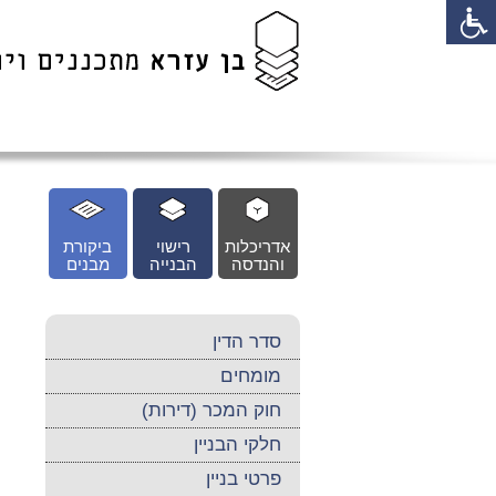
לג
כן
זי
אדריכלות
רישוי
ביקורת
והנדסה
הבנייה
מבנים
סדר הדין
מומחים
חוק המכר (דירות)
חלקי הבניין
פרטי בניין