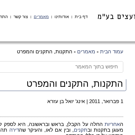
דף בית
אודותינו
מאמרים
צור קשר
התחב
|
|
|
|
עמוד הבית
מאמרים
התקנות, התקנים והמפרט
»
»
התקנות, התקנים והמפרט
1 פברואר, 2011
|
אינג' יואל בן עזרא
ה
אחריות
החלה על הקבלן, בראש ובראשונה, היא לספק לדי
מעוגן בתקנות וב
תקנים
, ובין אם לאו, והעיקר שה
דירה
תהיה