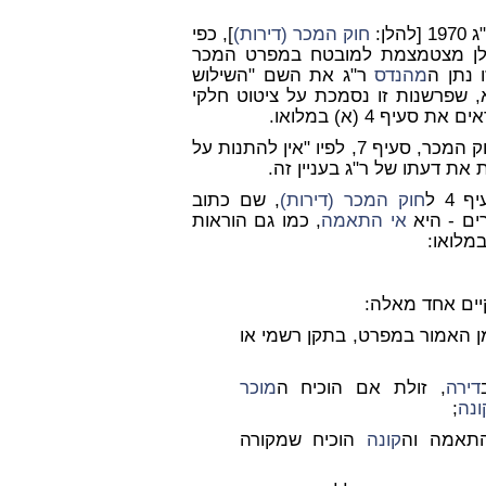
הלן:
חוק המכר (דירות)
], כפי
בלן מצטמצמת למובטח במפרט המכר
 נתן ה
מהנדס
ר"ג את השם "השילוש
, שפרשנות זו נסמכת על ציטוט חלקי
עיף 4 (א) במלואו.
ראשית, פרשנותו של ר"ג בעניין זה ותוצאותיה - מנוגדות לחוק המכר, סעיף 7, לפיו "אין להתנות על
 את דעתו של ר"ג בעניין זה.
4 ל
חוק המכר (דירות)
, שם כתוב
ים - היא
אי התאמה
, כמו גם הוראות
ים אחד מאלה:
מן האמור במפרט, בתקן רשמי או
דירה
, זולת אם הוכיח ה
מוכר
ונה
;
תאמה וה
קונה
הוכיח שמקורה