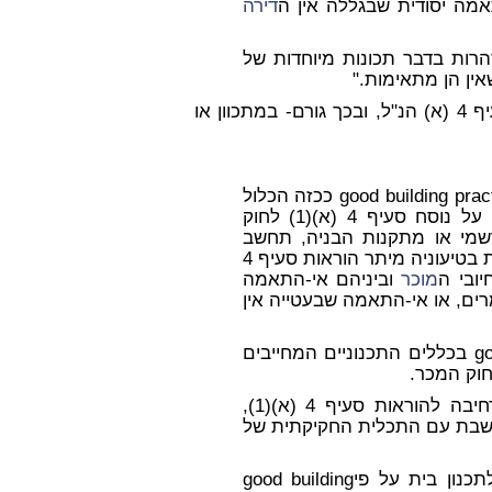
אמה יסודית שבגללה אין ה
דירה
רות בדבר תכונות מיוחדות של
שאין הן מתאימות."
בחוות הדעת שנמצאת לפני, מצטט ר"ג רק חלק מתוך סעיף 4 (א) הנ"ל, ובכך גורם- במתכוון או
ת העוסק בשלילת המושג good building practice ככזה הכלול
המחייבים הנזכרים בחוק המכר, נסמך על נוסח סעיף 4 (א)(1) לחוק
שמי או מתקנות הבניה, תחשב
ת מתעלמת בטיעוניה מיתר הוראות סעיף 4
ובי ה
מוכר
וביניהם אי-התאמה
)), בעבודה או בחומרים, או אי-התאמה שבעטייה אין
לפי זה, כלולים עקרונות ה- good building practice בכללים התכנוניים המחייבים
לאותה תוצאה ניתן להגיע גם מכוח פרשנות מרחיבה להוראות סעיף 4 (א)(1),
ישבת עם התכלית החקיקתית של
ת מנועה מלטעון, כי החובה לתכנון בית על פיgood building