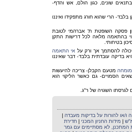
תנאים שונים, כגון הולם, אש והדף-
בד- הרי שהוא חורג מתפקידו ואיננו
פסקה השופטת ת' אברהמי לטובת
וי בהתאמה מלאה לכל דרישות התקן
ון בטיחותי.
 יכולה להסתמך אך ורק על
אי התאמה
יא בדיקה עובדתית בלבד- דבר שאיננו
ומחה
מטעם הקבלן- צריכה להיעשות
ושאים הסמויים- גם כאשר הליקוי הוא
 לגרסתו השגויה של ר"ג.
ו/או להורות על בדיקות מעבדה
|
מ"ש
|
מידות החניון המכני
|
חדירת
ת המתכנן, לא מסתיימים עם גמר