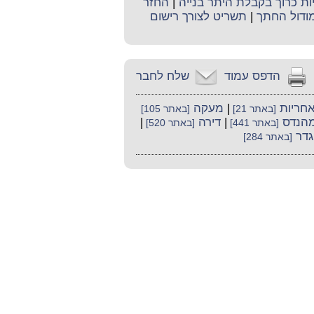
יות כרוך בקבלת היתר בנייה
|
החזר
ודול החתך
|
תשריט לצורך רישום
הדפס עמוד
שלח לחבר
חריות
|
מעקה
[באתר 21]
[באתר 105]
הנדס
|
דירה
|
[באתר 441]
[באתר 520]
גדר
[באתר 284]