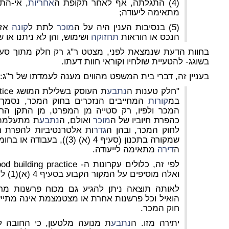
(4) התגלתה, אף לאחר תקופת ה
אחריות
, אי-הת
מתאימה ליעודה;
(5) בנסיבות הענין היה על ה
מוכר
לתת ל
קונה
אזה
הנכס או הוראות
תחזוקה
ושימוש, והן לא ניתנו או 
בשוגג- להטעיית שולחיו וקוראי חוות דעתו.
בעניין זה, דברי בית המשפט מהווים מענה לעמדתו של ר"ג:
"חלק טענות ה
נתבע
במ
קורות
המכר ולפיו, רק סטייה מן המפרט, מן התקן הר
כהפרת חיוביו של ה
מוכר
ואולם, ה
נתבע
לחוק המכר, ובהן ה
גדר
ות אלטרנטיביות להפרת חי
שמקורה בתכנון (סעיף 4 (א) (3
ה
דירה
מתאימה לייעודה.
ואלה מוסיפים על המקור הקבוע בסעיף 4 (א)(1) לחוק המכר.
הואיל וכל פרשנות אחרת או מצטמצמת אינה מתי
חוק המכר.
יתירה מזו. ה
נתבע