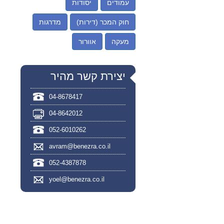
עמודים
יסודות
חוק המכר (דירות)
מדרגות
מעקה
אוורור
יצירת קשר מהיר
04-8678417
04-8642012
052-6010262
avram@benezra.co.il
052-4387878
yoel@benezra.co.il