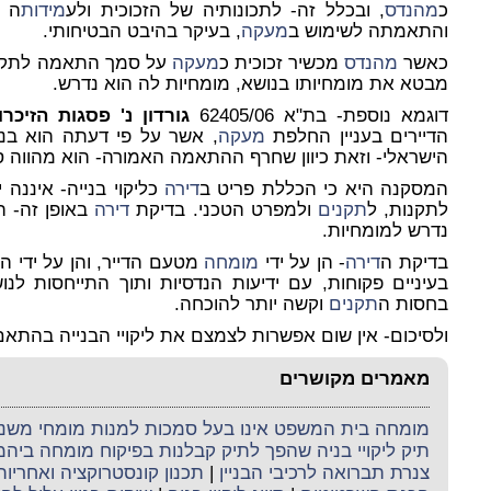
כ
מהנדס
, ובכלל זה- לתכונותיה של הזכוכית ולע
מידות
ה ב
והתאמתה לשימוש ב
מעקה
, בעיקר בהיבט הבטיחותי.
כאשר
מהנדס
מכשיר זכוכית כ
מעקה
על סמך התאמה לתקן בל
מבטא את מומחיותו בנושא, מומחיות לה הוא נדרש.
דוגמא נוספת- בת"א 62405/06
גורדון נ' פסגות הזיכרון
הדיירים בעניין החלפת
מעקה
, אשר על פי דעתה הוא בנ
הישראלי- וזאת כיוון שחרף ההתאמה האמורה- הוא מהווה סיכ
המסקנה היא כי הכללת פריט ב
דירה
כליקוי בנייה- איננה
לתקנות, ל
תקנים
ולמפרט הטכני. בדיקת
דירה
באופן זה- ה
נדרש למומחיות.
בדיקת ה
דירה
- הן על ידי
מומחה
מטעם הדייר, והן על ידי ה
מ
בעיניים פקוחות, עם ידיעות הנדסיות ותוך התייחסות לנ
בחסות ה
תקנים
וקשה יותר להוכחה.
ולסיכום- אין שום אפשרות לצמצם את ליקויי הבנייה בהתאם
מאמרים מקושרים
מומחה בית המשפט אינו בעל סמכות למנות מומחי משנה 
תיק ליקויי בניה שהפך לתיק קבלנות בפיקוח מומחה ביה
צנרת תברואה לרכיבי הבניין
|
תכנון קונסטרוקציה ואחריו