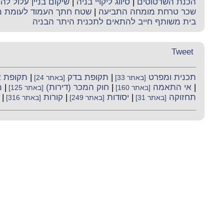
הכנת השרטוטים
|
סיווג ליקויי בניה
|
שיקום בניין עלול לה
שכר טרחת מומחה התביעה
|
שטח חתך העמוד לעומת מ
בית משותף חייב להתאים לתכנית היתר הבניה
Tweet
תכנית ומפרט
|
תקופת בדק
|
תקופת א
[באתר 33]
[באתר 24]
|
אי התאמה
|
חוק המכר (דירות)
|
מ
[באתר 160]
[באתר 125]
תחזוקה
|
יסודות
|
קורות
|
[באתר 31]
[באתר 249]
[באתר 316]