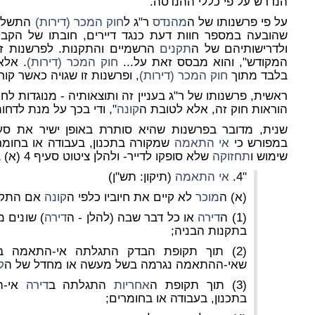
הנדרש על פי כללי ההנדסה.
על פי פרשנותו של ה
מהנדס
ר"ג ל
חוק המכר (דירות)
התשל"ג 1970 [ל
שהובעה במספר חוות דעת כנגד דיירים, חובתו של הק
ולדרישותיהם של ה
תקנים
הרשמיים והתקנות. לפרשנות זו
המקודש", והוא מבסס זאת על...
חוק המכר (דירות)
. אלא
בלבד מתוך
חוק המכר (דירות)
, ופרשנות זו שגויה כאשר קוראים את ס
הוראות חוק זה, אלא לטובת ה
קונה
", ודי בכך על מנת לדחות
שנית, מדובר בפרשנות שהיא סותרת באופן ישיר את סעיף 
במפורש כי
אי התאמה
שמקורה בתכנון, בעבודה או בחומר
שימוש ו
תחזוקה
שלא סופקו לדייר- ולהלן ציטוט סעיף 4 (א) במלואו:
"4.
אי התאמה
(תיקון: תש"ן)
(א) ה
מוכר
לא קיים את חיוביו כלפי ה
קונה
אם התקי
(1) ה
דירה
או כל דבר שבה (להלן - ה
דירה
) שונים 
בתקנות הבניה;
(2) תוך תקופת הבדק התגלתה אי-התאמה ב
שאי-ההתאמה נגרמה בשל מעשה או מחדל של ה
ק
(3) תוך תקופת ה
אחריות
התגלתה ב
דירה
אי-ה
בתכנון, בעבודה או בחומרים;