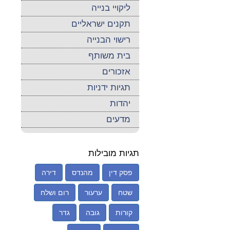
ליקויי בנייה
תקנים ישראליים
רישוי הבנייה
בית משותף
אזכורים
תגיות ידניות
יהדות
מדעים
תגיות מובילות
פסק דין
מהנדס
דירה
שטח
ערעור
רום ושלח
קורות
גובה
גדר