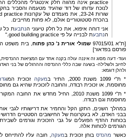
practice אינה מהווה חלק אינטגרלי מהכללים 
לנוכח עדותו של דוד שהעיד מטעמה והסביר בחקירתו
בהכרח סטטוטוריים אולם, לא פחות מחייבים.
אני דוחה איפוא, את כל חלק טיעוני ה
נתבע
ת כל ש
ה
נתבע
ת לבנייה על פי good building practice."
[ת"א 97015/01
שמולי אורית נ' כהן פתוח
, בית משפט השל
פורסם בפדאור]
ועוד- דעה מסוג זה איננה עולה בקנה אחד עם המציאות ההנדסית, 
לחיוב ולשלילה- בשעה שבה כללי ההנדסה וההרגלים של בני האדם-
ולהלן דוגמא:
* ת"י 1099 משנת 2000, התיר ב
מעקה
זכוכית המו
גדר
מחוסמת, או זכוכית רבודה, והחובה לזכוכית שהיא גם מחו
* ת"י 1099 משנת 2010, החיל מחדש את החובה המקורית, כי ב
מחוסמת וגם רבודה.
במהלך השנים, התקן הקל והחמיר את דרישותיו לגבי אותו 
בבני האדם, לא בעקרונות של החישובים הסטטיים הדרושים
בכוחות ההדף הפועלים על גבי הזכוכית וגורמים לשבירת
הגורמים לכוחות אלה.
כאשר
מהנדס
בוחן זכוכית ב
מעקה
, חובה עליו להתייחס ל