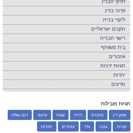
חלקי הבניין
פרטי בניין
ליקויי בנייה
תקנים ישראליים
רישוי הבנייה
בית משותף
אזכורים
תגיות ידניות
יהדות
מדעים
תגיות מובילות
פסק דין
מהנדס
דירה
שטח
ערעור
רום ושלח
קורות
גובה
גדר
עמודים
יסודות