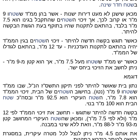
ב
שטח
חדר שינה
.
מכאן שישנן לא מעט דירות ישנות - אשר בהן ממ"ד ש
שטח
ו 9
מ"ר או קרוב לכך, אך זיכוי ה
שטח
ים שהתקבל בגינו הוא 7.5
מ"ר בלבד, בהתאם לתקנות שהיו בתוקף בעת הגשת הבקשה
להיתר.
כאשר תוגש בקשה חדשה להיתר - זיכוי ה
שטח
ים בגין הממ"ד
יהיה בהתאם לתקנות העדכניות - עד 12 מ"ר, בהתאם לגודלו
של הממ"ד.
כאשר יש ממ"ד ש
שטח
ו מעל 7.5 מ"ר, אך הוא קטן מ-9 מ"ר -
ניתן לחשב את הזיכוי ביחס ישר.
דוגמא
נתון בית שאושר להיתר לפני תיקון התשס"ז הנ"ל, שבו ממ"ד
ש
שטח
ו 9 מ"ר (נטו). בחישוב ה
שטח
ים של הבית, זיכוי הממ"ד
הוא 7.8 מ"ר, ה
שטח
העיקרי הוא 92.5 מ"ר ובסה"כ
שטח
הבית הוא 100 מ"ר בנוי.
בקשה חדשה להיתר שתוגש - תחשב את זיכוי הממ"ד לפי 12
מ"ר (ולא לפי 7.5 מ"ר), ומכאן שה
שטח
העיקרי המחושב קטן
מ-93 מ"ר ל-88 מ"ר, וזאת ללא שינוי במבנה.
את אותם 4.5 מ"ר ניתן לנצל לכל מטרה עיקרית, במסגרת
בקשה להיתר כנדרש בתקנות.