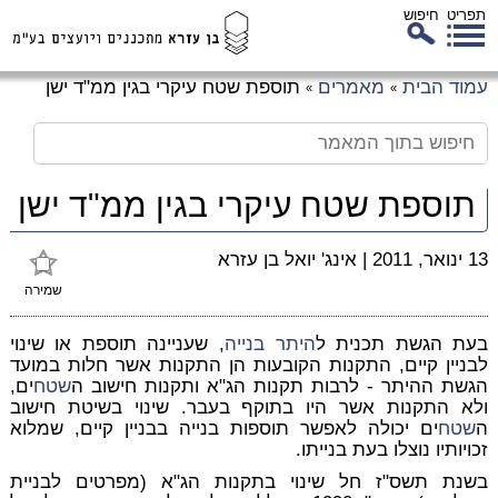
תפריט
חיפוש
לג
עמוד הבית
מאמרים
תוספת שטח עיקרי בגין ממ"ד ישן
»
»
כן
זי
תוספת שטח עיקרי בגין ממ"ד ישן
13 ינואר, 2011
|
אינג' יואל בן עזרא
שמירה
בעת הגשת תכנית ל
היתר בנייה
, שעניינה תוספת או שינוי
לבניין קיים, התקנות הקובעות הן התקנות אשר חלות במועד
הגשת ההיתר - לרבות תקנות הג"א ותקנות חישוב ה
שטח
ים,
ולא התקנות אשר היו בתוקף בעבר. שינוי בשיטת חישוב
ה
שטח
ים יכולה לאפשר תוספות בנייה בבניין קיים, שמלוא
זכויותיו נוצלו בעת בנייתו.
בשנת תשס"ז חל שינוי ב
תקנות הג"א (מפרטים לבניית