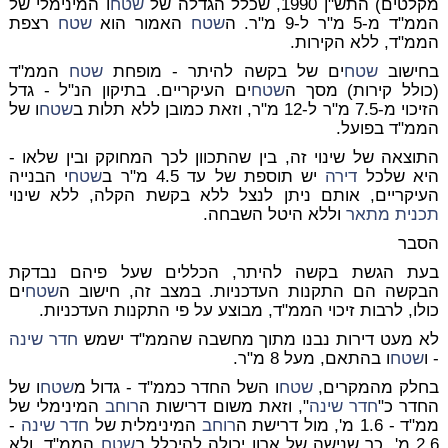
מקלטים) התש"ן 1990, שכלל הגדלה של
שטח
ו המינימלי של
הממ"ד מ-5 מ"ר ל-9 מ"ר. ה
שטח
האמור הוא
שטח
רצפת
הממ"ד, ללא הקירות.
בחישוב
שטח
ים של בקשה להיתר - מופחת
שטח
הממ"ד
(כולל קירות) מסך ה
שטח
ים העיקריים. בתיקון הנ"ל - גדל
הזיכוי מ-7.5 מ"ר ל-12 מ"ר, וזאת כמובן ללא תלות ב
שטח
ו של
הממ"ד בפועל.
התוצאה של שינוי זה, בין שהתכוון לכך המחוקק ובין שלאו -
היא שלכל
דירה
יש תוספת של עד 4.5 מ"ר ב
שטח
י הבנייה
העיקריים, אותם ניתן לנצל ללא בקשת הקלה, ללא שינוי
תכנית מתאר
וללא היטל השבחה.
הסבר
בעת הגשת בקשה להיתר, הכללים שעל פיהם נבדקת
הבקשה הם התקנות העדכניות. במצב זה, חישוב ה
שטח
ים
כולו, לרבות זיכוי הממ"ד, מבוצע על פי התקנות העדכניות.
לא מעט דירות נבנו מתוך מחשבה שהממ"ד ישמש
חדר שינה
- ו
שטח
ו בהתאם, מעל 8 מ"ר.
בחלק מהמקרים,
שטח
ו השל החדר כממ"ד - גדול מ
שטח
ו של
החדר כ"
חדר שינה
", וזאת משום דרישות ה
רוחב
המינימלי של
ממ"ד - 1.6 מ', מול דרישת ה
רוחב
המינימלית של
חדר שינה
-
2.6 מ', כך שנישה של ארון יכולה להיכלל ב
שטח
הממ"ד, ולא