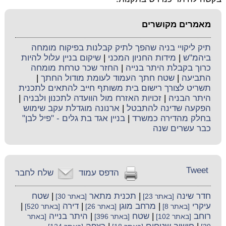
מאמרים מקושרים
תיק ליקויי בניה שהפך לתיק קבלנות בפיקוח מומחה
ביהמ"ש
|
מידות החניון המכני
|
שיקום בניין עלול להיות
כרוך בקבלת היתר בנייה
|
החזר שכר טרחת מומחה
התביעה
|
שטח חתך העמוד לעומת מודול החתך
|
תשריט לצורך רישום בית משותף חייב להתאים לתכנית
היתר הבניה
|
זכויות האזרח מול הוועדה לתכנון ולבניה
|
הפקעה שדינה להתבטל
|
ארנונה מוגדלת עקב שימוש
בחלק מהדירה כמשרד
|
בניין אגד בת גלים - "פיל לבן"
כבר עשרים שנה
Tweet
הדפס עמוד
שלח לחבר
חדר שינה
|
תכנית מתאר
|
שטח
[באתר 23]
[באתר 30]
עיקרי
|
מרחב מוגן
|
דירה
|
[באתר 8]
[באתר 26]
[באתר 520]
רוחב
|
שטח
|
היתר בנייה
[באתר 102]
[באתר 396]
[באתר