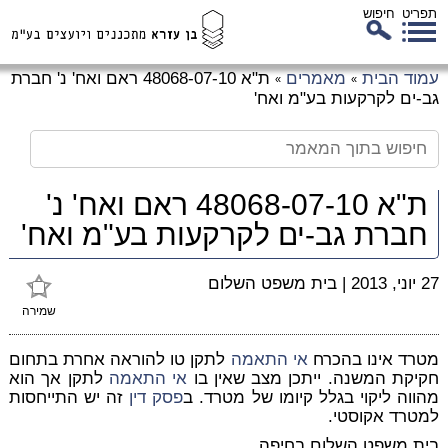
תפריט
חיפוש
לג
עמוד הבית
מאמרים
ת"א 48068-07-10 ראם ואח' נ' חברת
»
»
כן
גב-ים לקרקעות בע"מ ואח'
זי
ת"א 48068-07-10 ראם ואח' נ'
חברת גב-ים לקרקעות בע"מ ואח'
27 יוני, 2013
|
בית משפט השלום
שמירה
מטרד אינו בהכרח
אי התאמה
לתקן טו להוראה אחרת בתחום
חקיקת המשנה. ייתכן מצב שאין בו
אי התאמה
לתקן אך הוא
מהווה ליקוי בגלל קיומו של מטרד. ב
פסק דין
זה יש התייחסות
למטרד אקוסטי.
בית משפט השלום בחיפה