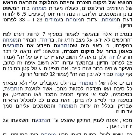
הנושא של מיקום הצנרת והייתה מחלוקת והתראה מראש
של הגורמים הרלוונטיים, כעולה מעדות
מומחה
בית המשפט
בדנן והמסמכים אליהם הופנה והתייחס (סעיפים 5, 6 לחוות
דעת ה
מומחה
, עדות ה
מומחה
ב
עמודים
23 ו – 33 לפרוט'
הדיון).
בנסיבות אלה ובהמשך לאמור בסעיף 7 לחוות דעתו לפיו
"הרוכשים לא ידעו על מצב חריג זה, ב
דירה
", הבהיר ה
מומחה
בחקירתו, כי
ראוי היה שה
נתבע
ת תיידע את ה
תובע
ים
באופן ברור על מיקום הצנרת,
וכלשונו: "זה נראה לי דבר
חריג ל
דירה
ולכן נראה לי חשוב שהדיירים ידעו על זה" (עמוד
25 לפרוט' הדיון), ובהמשך עדותו "לא חשוב איפה זה כתוב,
העיקר שיהיה ברור שזה קיים. אם מציינים עיגול קטן בתוכנית
אף
קונה
סביר לא יבין מה זה" (עמוד 32 לפרוט' הדיון).
דברים אלה של ה
מומחה
בהחלט מקובלים עליי ולא מצאתי
כל סיבה ו/או הצדקה לסטות מהם. אשר לטענת ה
נתבע
ת,
בסיכומיה, לגבי אי צירוף תכנית המכר ו/או התשריט, אין
בטענה כדי לסייע לה בדנן, וזאת בשים לב למכלול הראיות
שבתיק ובכלל זה עדות ה
מומחה
והמסמכים עליהם סמך
עדותו זו.
מכאן, אפנה לעניין התיקון שהוצע ע"י ה
נתבע
ת והשפעתו על
ירידת הערך.
כפי שצוין לעיל, בחוות דעתו קבע
מומחה
בית המשפט, כי