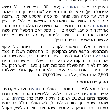
בעניין זה אישר ה
מומחה
(עמוד 30 סיפא ועמוד 31 רישא
לפרוט' הדיון), כי אין לו הבנה או ידע "אם הפתרון הזה באמת
פותר, עד כמה הוא פותר ועד כמה הקטלוג של מי שרוצה
למכור את המוצר אכן תואם את המציאות או לא". עוד ציין
ה
מומחה
כי זה דבר חדש וכי גם משיח עצמו לא התנסה בזה,
אחרת היה כותב. לבסוף ציין, כי ספק "אם המפעל הזה עשה
עבודה כזו בבניין קיים וצריך לפתוח קיר. זה דבר שהיו צריכים
לעשות מראש עם בניית הבניין".
בנסיבות אלה, מצאתי לקבוע כי הוכח קיומו של ליקוי
המתבטא ברעש חריג מהקולטן וכן התנהלות רשלנית מצד
ה
נתבע
ת בכל הנוגע למיקום צינור הביוב ב
דירה
, שעה שהניחה
את הצנרת במיקום לא טבעי ובכך פעלה כפי שחברת בניה
סבירה לא הייתה פועלת בנסיבות העניין. בעניין ראש הנזק של
ירידת ערך, הוכח שיש להעמידו, לאחר התיקון החלקי שעלותו
2,500 ₪ + מע"מ, על הסך של 75,000 ₪.
הליקויים הנוספים
בכל הנוגע לליקויים הנוספים, מעלה ה
נתבע
ת טענה מקדמית
לפיה ה
תובע
ים מושתקים מלטעון לליקויים נוספים וזאת נוכח
מסמך מיום 20/2/11 (שעניינו תיקוני שנת בדק ב
דירה
). יצוין,
שהגם שהמסמך מופנה לצד ג', לא העלה הנ"ל בסיכומיו
טענה דומה. מכאן יש להסיק, שמבחינת הצד השלישי, מקבל