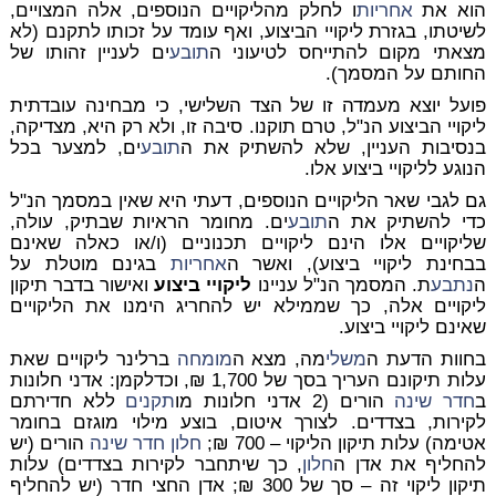
הוא את
אחריות
ו לחלק מהליקויים הנוספים, אלה המצויים,
לשיטתו, בגזרת ליקויי הביצוע, ואף עומד על זכותו לתקנם (לא
מצאתי מקום להתייחס לטיעוני ה
תובע
ים לעניין זהותו של
החותם על המסמך).
פועל יוצא מעמדה זו של הצד השלישי, כי מבחינה עובדתית
ליקויי הביצוע הנ"ל, טרם תוקנו. סיבה זו, ולא רק היא, מצדיקה,
בנסיבות העניין, שלא להשתיק את ה
תובע
ים, למצער בכל
הנוגע לליקויי ביצוע אלו.
גם לגבי שאר הליקויים הנוספים, דעתי היא שאין במסמך הנ"ל
כדי להשתיק את ה
תובע
ים. מחומר הראיות שבתיק, עולה,
שליקויים אלו הינם ליקויים תכנוניים (ו/או כאלה שאינם
בבחינת ליקויי ביצוע), ואשר ה
אחריות
בגינם מוטלת על
ה
נתבע
ת. המסמך הנ"ל עניינו
ליקויי ביצוע
ואישור בדבר תיקון
ליקויים אלה, כך שממילא יש להחריג הימנו את הליקויים
שאינם ליקויי ביצוע.
בחוות הדעת ה
משלי
מה, מצא ה
מומחה
ברלינר ליקויים שאת
עלות תיקונם העריך בסך של 1,700 ₪, וכדלקמן: אדני חלונות
ב
חדר שינה
הורים (2 אדני חלונות מו
תקנים
ללא חדירתם
לקירות, בצדדים. לצורך איטום, בוצע מילוי מוגזם בחומר
אטימה) עלות תיקון הליקוי – 700 ₪;
חלון
חדר שינה
הורים (יש
להחליף את אדן ה
חלון
, כך שיתחבר לקירות בצדדים) עלות
תיקון ליקוי זה – סך של 300 ₪; אדן החצי חדר (יש להחליף