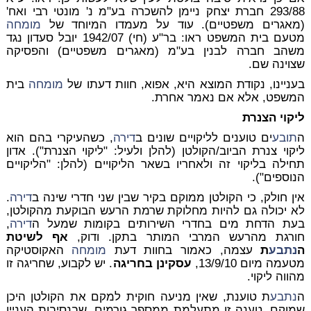
293/88 חברת יצחק ניימן להשכרה בע"מ נ' מונטי רבי ואח'
(מאגרים משפטיים). עוד על מעמדו המיוחד של
מומחה
מטעם בית המשפט ראו: בר"ע (חי) 1942/07 יובל סעדון נגד
משהב חברה לבנין בע"מ (מאגרים משפטיים) והפסיקה
שצוינה שם.
בעניינו, נקודת המוצא היא, אפוא, חוות דעתו של
מומחה
בית
המשפט, אלא אם נאמר אחרת.
ליקוי הצנרת
ה
תובע
ים טוענים לליקויים שונים ב
דירה
, כשהעיקרי בהם הוא
ליקוי צנרת הביוב/הקולטן (להלן ולעיל: "ליקוי הצנרת"). אדון
תחילה בליקוי זה ולאחריו בשאר הליקויים (להלן: "הליקויים
הנוספים").
אין חולק, כי הקולטן ממוקם בקיר שבין שני חדרי שינה ב
דירה
.
לא יכולה גם להיות מחלוקת שרמת הרעש הבוקעת מהקולטן,
בעת הדחת מים בחדרי השירותים בקומות שמעל ה
דירה
,
חורגת מהרעש המרבי המותר בתקן. ודוק,
אף לשיטת
ה
נתבע
ת
עצמה, כאמור בחוות דעת
מומחה
האקוסטיקה
מטעמה מיום 13/9/10,
עסקינן בחריגה
. יש לקבוע, שחריגה זו
מהווה ליקוי.
ה
נתבע
ת טוענת, שאין מניעה חוקית למקם את הקולטן היכן
שמוקם. טענה זו מתעלמת ממספר גורמים, שבנסיבות העניין