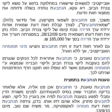
אובייקטיבי לנושאים שיישארו במחלוקת בדגש על נושא ליקוי
צנרת הביוב. דא עקא, ה
נתבע
ת נותרה בשלה ודחתה את
ממצאי חוות הדעת.
משכך, פנו ה
תובע
ים לשמאי מקרקעין, אלי סידאוי (להלן:
"
שמאיה
תובע
ים
"
), לצורך קבלת חוות דעת שמאית אודות
ירידת ערך ה
דירה
נוכח קיומו של ליקוי צנרת הביוב. הלה נתן
את חוות דעתו השמאית מיום 28/12/09, במסגרתה העריך את
ירידת ערך ה
דירה
בסך של 165,000 ₪.
גם לאחר חוות דעת זו חזרו ה
תובע
ים והציעו
מינוי
ה
מומחה
האובייקטיבי, אך ללא הועיל.
ה
תובע
ים טוענים, כי ה
נתבע
ת אחראית לכל הנזקים שנגרמו
להם בעקבות ליקוי צנרת הביוב וליקויי הבנייה שנמצאו ע"י
ה
מומחה
מטעמם ואשר לא טופלו ו/או תוקנו חרף ההזדמנויות
שניתנו לכך.
טענות ה
נתבע
ת בתמצית
ה
נתבע
ת טוענת, כי ה
תובע
ים אכן פנו אליה, אלא שלאחר
בדיקה התברר שאין בסיס לטענותיהם. לפנים משורת הדין
ומבלי לפגוע בטענת ה
נתבע
ת לפיה אין בעניין כל ליקוי, הוצע
ל
תובע
ים פתרון, אלא שהם דחו אותו. בדנן, צירפה ה
נתבע
ת
חוות דעת
מומחה
לאקוסטיקה, מר משיח שם טוב, מיום
13/9/10.