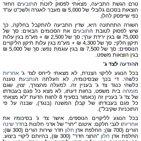
טרם הגשת התביעה, מצאתי לפסוק לזכות ה
תובע
ים החזר
הוצאות בסכום גלובלי של 5,000 ₪ מעבר לאגרה ולשכ"ט עו"ד
כפי שייפסק להלן.
השורה התחתונה היא, שדין התביעה להתקבל בחלקה, כך
שיש לפסוק לטובת ה
תובע
ים את הסכומים הבאים: סך של
75,000 ₪ בגין ירידת ערך; סך של 2,500 ₪ + מע"מ בגין עלות
תיקון חלקי; סך של 4,300 ₪ + מע"מ בגין עלות תיקון הליקויים
הנוספים; סך של 7,500 ₪ בגין עוגמת נפש; סך של 5,000 ₪
בגין הוצאות משפט.
ה
הודעה
לצד ג'
בכל הנוגע לליקוי הצנרת, לא מצאתי לייחס לצד ג'
אחריות
כלשהי. די בכך שבסיכומיה, לא העלתה ה
נתבע
ת טענה
כלשהי כנגד צד ג' בעניין זה. למעלה מהצורך, יצוין, שגם
מומחה
בית משפט, בחוות דעתו, לא מצא כל פגם בעבודתו
של צד ג' בעניין זה (כאמור בסעיף 8 לחוות הדעת "לא מצאתי
כל פגם בעבודתו של קבלן המשנה (בנגד), שבנה על פי
התוכניות שקיבל").
בכל הנוגע לליקויים הנוספים, אישר צד ג' בסיכומיו את
אחריות
ו לגבי חלקם: איטום "יתר" של אדני חלונות ב
חדר שינה
הורים (700 ₪); החלפת אדן
חלון
חדר שירות הורים (300 ₪);
החלפת אדן
חלון
"החצי חדר" (300 ₪), בהיותם ליקויי ביצוע.