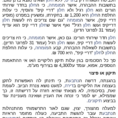
הכביסה הסגורה רק ב
תריס
, ללא
חלון
ושאינו מוצא בדנן פגם.
בתשובות ההבהרה, אישר ה
מומחה
, כי ה
חלון
בחדר שירותי
הורים הוא
חלון
רגיל ולא
חלון
"דריי קיפ" והוסיף, כי עלות
החלפת ה
חלון
היא 1,200 ₪. בחקירתו, ומשעיין במפרט (מופיע
דריי קיפ), אישר ה
מומחה
"גם שם צריכים היו לעשות
חלון
דרייקיפ ועשו
חלון
רגיל
"
ואף אישר ש
חלון
דריי קיפ הוא עדיף
(עמוד 31 לפרוט' הדיון).
חלון
חדר שירותי הורים: גם כאן, אישר ה
מומחה
, כי היו צריכים
לעשות
חלון
דריי קיפ, ועשו
חלון
רגיל (עמוד 31 לפרוט' הדיון).
בתשובות לשאלות ההבהרה, קבע ה
מומחה
, כי עלות החלפת
ה
חלון
ל
חלון
"דריי קיפ", היא 700 ₪.
סך כל הסכומים בגין עלות תיקון הליקויים ו/או אי ההתאמות
הנוספים, אפוא, עומד על4
300 ₪ בצירוף מע"מ
,
.
תיקון או פיצוי
בהגנתה, דרשה ה
נתבע
ת, כי תינתן לה האפשרות לתקן
בעצמה את הליקויים ב
דירה
, למעט נושא צנרת הביוב. לעומת
זאת, בסיכומיה, לא מצאתי שהיא חזרה על דרישתה זו, כך
שממילא, יש לומר כי זנחה את העניין ושאינה מעוניינת עוד
בביצוע
תיקונים
.
למעלה מהצורך, יצוין, שגם לאור התרשמותי מהתנהלות
ה
נתבע
ת עובר להגשת התביעה, כעולה מחומר הראיות