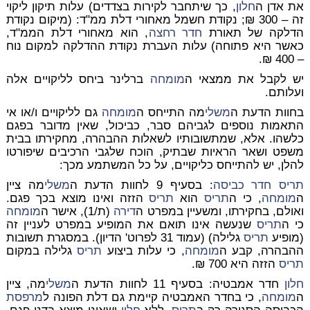
את אדן ה
חלון
, כך שיתחבר לקירות בצדדים) עלות תיקון ליקוי
זה – 300 ₪; נקודת חשמל מאחורי דלת ממ"ד: (מיקום נקודת
הדלקה של תאורת
חדר רחצה
, הוא מאחורי דלת הממ"ד,
כאשר היא פתוחה) עלות העברת נקודת ההדלקה למקום נוח
– 400 ₪.
יש לקבל את ממצאי ה
מומחה
ברלינר ביחס לליקויים אלה
ועלותם.
בחוות הדעת ה
משלי
מה התייחס ה
מומחה
גם לליקויים ו/או אי
התאמות נוספים לגביהם סבר, כביכול, שאין מדובר בפגם
כלשהו. אלא, שמתשובותיו לשאלות ההבהרה, מחקירתו בבית
משפט ושאר הראיות שבתיק, הוכח שלגבי הרכיבים שיפורטו
להלן, יש להתייחס כליקויים, על כל המשתמע מכך:
תריס
חדר כביסה
: בסעיף 9 לחוות הדעת ה
משלי
מה ציין
ה
מומחה
, כי ה
תריס
הוא
תריס
הזזה ואינו מוצא בכך פגם.
ואולם, בחקירתו, ומשעיין במפרט ה
דירה
(ת/1), אישר ה
מומחה
כי ה
תריס
שנעשה אינו תואם את המופיע במפרט לעניין זה
(מופיע
תריס
גלילה) (עמוד 31 לפרוט' הדיון). במסגרת תשובות
ההבהרה, קבע ה
מומחה
, כי עלות ביצוע
תריס
גלילה במקום
תריס
הזזה היא 700 ₪.
חלון
חדר אמבטיה: בסעיף 11 לחוות הדעת ה
משלי
מה, ציין
ה
מומחה
, כי בחדר האמבטיה קיימת גם דלת הפונה ל
מרפסת