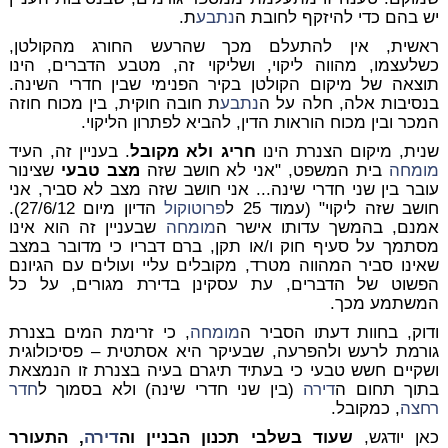
יש בהם כדי להיזקף לחובת ה
נתבע
ת.
ראשית, אין להתעלם מכך שהרעש החורג מהקולטן,
כשלעצמו, מהווה ליקוי, ושליקוי זה, מטבע הדברים, הינו
תוצאה של מיקום הקולטן בקיר הפנימי שבין חדרי השינה.
בנסיבות אלה, חלה על ה
נתבע
ת חובה חוקית, בין מכוח חוזה
המכר ובין מכוח הוראות הדין, להביא לפתרון הליקוי.
שנית, מיקום הצנרת הינו
חריג ולא מקובל
. בעניין זה, העיד
מומחה
בית המשפט, "אני לא חושב שזה
מצב טבעי
שצינור
עובר בין שני חדרי שינה... אני חושב שזה מצב לא סביר, אני
חושב שזה ליקוי" (עמוד 25 ל
פרוטוקול
הדיון מיום 27/6/12).
אמנם, בהמשך עדותו אישר ה
מומחה
שבעניין זה הוא אינו
מסתמך על סעיף חוק ו/או תקן, ברם דבריו כי מדובר במצב
שאינו סביר המהווה מטרד, מקובלים עליי ועולים עם הגיונם
הפשוט של הדברים, עת עסקינן בדירת מגורים, על כל
המשתמע מכך.
ודוק, בחוות דעתו הסביר ה
מומחה
, כי זרימת המים בצנרת
גורמת לרעש ולהפרעה, שבעיקר היא אסתטית – פסיכולוגית
ושקיים חשש טבעי כי בעתיד תיגרם בעיה בצנרת זו הנמצאת
בתוך תחום ה
דירה
(בין שני חדרי שינה) ולא בסמוך ל
חדר
רחצה
, כמקובל.
כאן יודגש,
שעוד בשלבי תכנון הבניין וה
דירה
, התעורר