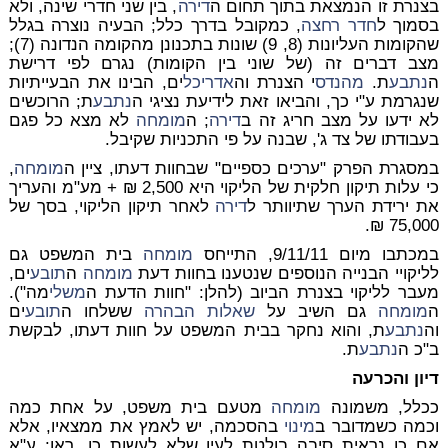
בצנרת זו הנמצאת בתוך תחום ה
דירה
, בין שני חדרי שינה, ולא
בסמוך ל
חדר רחצה
, כמקובל בדרך כלל; הבעיה נוצרה בגלל
שהקומות העליונות (8, 9) שונות בתכנונן מהקומה הנדונה (7);
מצב דברים זה (של שוני בין הקומות) נגרם לפי דרישת
ה
נתבע
ת.
מהנדס
י הצנרת וה
אדריכל
ים, הבינו את הבעייתיות
שנגרמת ע"י כך, והביאו זאת לידיעת נציגי ה
נתבע
ת; הרוכשים
לא ידעו על מצב חריג זה ב
דירה
; ה
מומחה
לא מצא כל פגם
בעבודתו של צד ג', שבנה על פי התכניות שקיבל.
במסגרת הפרק "ערכים כספיים" שבחוות דעתו, ציין ה
מומחה
,
כי עלות תיקון חלקית של הליקוי היא 2,500 ₪ + מע"מ והעריך
את ירידת הערך שתיוותר ל
דירה
לאחר תיקון הליקוי, בסך של
75,000 ₪.
במכתבו מיום 9/11/11, התייחס
מומחה
בית המשפט גם
לליקויי הבנייה הנוספים שנטענו בחוות דעת
מומחה
ה
תובע
ים,
מעבר לליקוי בצנרת הביוב (להלן: "חוות הדעת ה
משלי
מה").
ה
מומחה
גם השיב על
שאלות הבהרה
ששלחו ה
תובע
ים
וה
נתבע
ת, והוא נחקר בבית המשפט על חוות דעתו, לבקשת
ב"כ ה
נתבע
ת.
דיון והכרעה
ככלל, משמונה
מומחה
מטעם בית משפט, על אחת כמה
וכמה כשמדובר ב
מינוי
בהסכמה, יש לאמץ את ממצאיו, אלא
אם כן נראית סיבה בולטת לעין שלא לעשות כן. ראו: ע"א