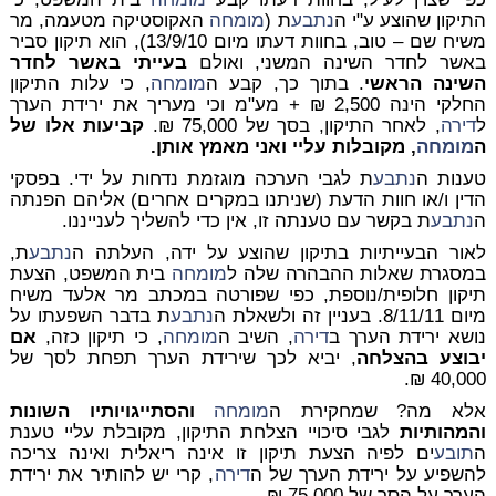
התיקון שהוצע ע"י ה
נתבע
ת (
מומחה
האקוסטיקה מטעמה, מר
משיח שם – טוב, בחוות דעתו מיום 13/9/10), הוא תיקון סביר
באשר לחדר השינה המשני, ואולם
בעייתי באשר לחדר
השינה הראשי
. בתוך כך, קבע ה
מומחה
, כי עלות התיקון
החלקי הינה 2,500 ₪ + מע"מ וכי מעריך את ירידת הערך
ל
דירה
, לאחר התיקון, בסך של 75,000 ₪.
קביעות אלו של
ה
מומחה
, מקובלות עליי ואני מאמץ אותן.
טענות ה
נתבע
ת לגבי הערכה מוגזמת נדחות על ידי. בפסקי
הדין ו/או חוות הדעת (שניתנו במקרים אחרים) אליהם הפנתה
ה
נתבע
ת בקשר עם טענתה זו, אין כדי להשליך לענייננו.
לאור הבעייתיות בתיקון שהוצע על ידה, העלתה ה
נתבע
ת,
במסגרת שאלות ההבהרה שלה ל
מומחה
בית המשפט, הצעת
תיקון חלופית/נוספת, כפי שפורטה במכתב מר אלעד משיח
מיום 8/11/11. בעניין זה ולשאלת ה
נתבע
ת בדבר השפעתו על
נושא ירידת הערך ב
דירה
, השיב ה
מומחה
, כי תיקון כזה,
אם
יבוצע בהצלחה
, יביא לכך שירידת הערך תפחת לסך של
40,000 ₪.
אלא מה? שמחקירת ה
מומחה
והסתייגויותיו השונות
והמהותיות
לגבי סיכויי הצלחת התיקון, מקובלת עליי טענת
ה
תובע
ים לפיה הצעת תיקון זו אינה ריאלית ואינה צריכה
להשפיע על ירידת הערך של ה
דירה
, קרי יש להותיר את ירידת
הערך על הסך של 75,000 ₪.