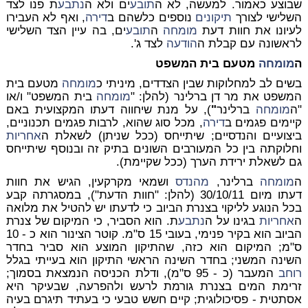
שבוצע כאמור. למעשה, לא ה
תובע
ים ולא ה
נתבע
ת פנו לצד
השלישי לצורך
תיקונים
נוספים כלשהם ב
דירה
, ואף לא העבירו
לעיונו את חוות דעת
מומחה
ה
תובע
ים, בה עיין הצד השלישי
לראשונה עם קבלת ה
הודעה
לצד ג'.
ה
מומחה
מטעם בית המשפט
בשים לב למחלוקות שבין הצדדים, מיניתי כ
מומחה
מטעם בית
המשפט את מר דן ברלינר (להלן: "
מומחה
בית המשפט" ו/או
"ה
מומחה
ברלינר
"
), על מנת שיחווה דעתו המקצועית באם
קיימים פגמים ב
דירה
, מכל סוג שהוא, לרבות פגמים תכנוניים,
ביצועיים והנדסיים; שיתייחס (ככל שניתן) לשאלת ה
אחריות
וחלוקתה בין כל המעורבים השונים בתיק זה ובנוסף שיתייחס
גם לשאלת ירידת הערך (ככל שקיימת).
ה
מומחה
ברלינר,
מהנדס
ושמאי מקרקעין, הגיש את חוות
דעתו מיום 30/10/11 (להלן: "חוות הדעת"), במסגרתה קבע
בכל הנוגע לליקוי בצנרת הביוב כי לדעתו יש להטיל את מלואה
ה
אחריות
בגינו על ה
נתבע
ת. הוא הסביר, כי המיקום של צנרת
הביוב הוא בקיר פנימי, בעובי 15 ס"מ. קוטר הצינור הוא כ - 10
ס"מ; המיקום הוא כזה, שהתיקון המוצע הוא סביר בחדר
השינה המשני; בחדר השינה הראשי התיקון הוא בעייתי בגלל
רוחב
המעבר (כ - 95 ס"מ), ודלת הכניסה הנמצאת בסמוך;
זרימת המים בצנרת גורמת לרעש ולהפרעה, שבעיקר היא
אסתטית - פסיכולוגית; קיים חשש טבעי כי בעתיד תיגרם בעיה