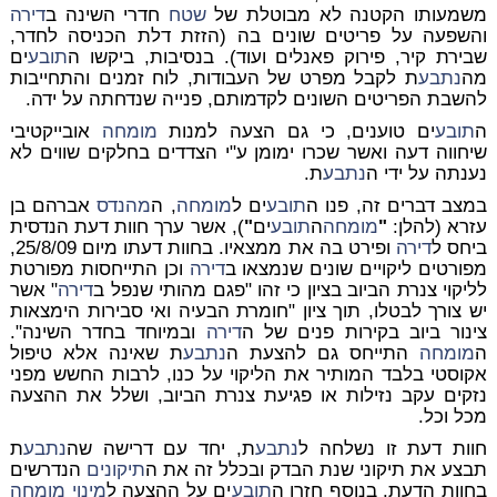
משמעותו הקטנה לא מבוטלת של
שטח
חדרי השינה ב
דירה
והשפעה על פריטים שונים בה (הזזת דלת הכניסה לחדר,
שבירת קיר, פירוק פאנלים ועוד). בנסיבות, ביקשו ה
תובע
ים
מה
נתבע
ת לקבל מפרט של העבודות, לוח זמנים והתחייבות
להשבת הפריטים השונים לקדמותם, פנייה שנדחתה על ידה.
ה
תובע
ים טוענים, כי גם הצעה למנות
מומחה
אובייקטיבי
שיחווה דעה ואשר שכרו ימומן ע"י הצדדים בחלקים שווים לא
נענתה על ידי ה
נתבע
ת.
במצב דברים זה, פנו ה
תובע
ים ל
מומחה
, ה
מהנדס
אברהם בן
עזרא (להלן:
"
מומחה
ה
תובע
ים
"
), אשר ערך חוות דעת הנדסית
ביחס ל
דירה
ופירט בה את ממצאיו. בחוות דעתו מיום 25/8/09,
מפורטים ליקויים שונים שנמצאו ב
דירה
וכן התייחסות מפורטת
לליקוי צנרת הביוב בציון כי זהו "פגם מהותי שנפל ב
דירה
" אשר
יש צורך לבטלו, תוך ציון "חומרת הבעיה ואי סבירות הימצאות
צינור ביוב בקירות פנים של ה
דירה
ובמיוחד בחדר השינה".
ה
מומחה
התייחס גם להצעת ה
נתבע
ת שאינה אלא טיפול
אקוסטי בלבד המותיר את הליקוי על כנו, לרבות החשש מפני
נזקים עקב נזילות או פגיעת צנרת הביוב, ושלל את ההצעה
מכל וכל.
חוות דעת זו נשלחה ל
נתבע
ת, יחד עם דרישה שה
נתבע
ת
תבצע את תיקוני שנת הבדק ובכלל זה את ה
תיקונים
הנדרשים
בחוות הדעת. בנוסף חזרו ה
תובע
ים על ההצעה ל
מינוי
מומחה