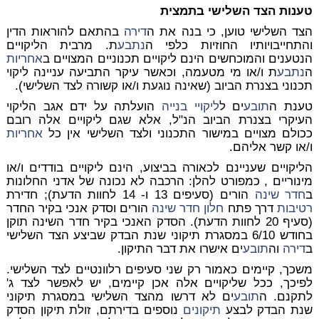
טענות הצד השלישי בתמצית
הצד השלישי טוען, כי בנה את ה
דירה
בהתאם להוראות הדין
והתחייבויותיו החוזיות כלפי ה
נתבע
ת. מרבית הליקויים
הנטענים והמוכחשים הינם ליקויים תכנוניים המצויים ב
אחריות
ה
נתבע
ת ו/או מי מטעמה, וכאשר עיקר התביעה עניינה ליקוי
תכנוני בצנרת הביוב (שאינה נוגעת ו/או קשורה לצד השלישי).
טענת ה
תובע
ים ל
ליקויי בנייה
הועלתה על ידם אגב הליקוי
העיקרי בצנרת הביוב הנ"ל, אלא שגם ליקויים אלה רובם
ככולם מצויים במישור התכנוני ולצד השלישי אין כל
אחריות
ו/או קשר אליהם.
הליקויים שעניינם לכאורה בביצוע, הינם ליקויים בודדים ו/או
מינוריים , כמפורט להלן: הרכבה לא נכונה של אדני החלונות
ב
חדר שינה
הורים (סעיפים 13 ו- 14 לחוות הדעת); חדירת
רטיבות
דרך פתח
חלון
חדר שינה
הורים וסדק אנכי בקיר החדר
(סעיף 20 לחוות הדעת). הסדק האנכי בקיר חדר השינה תוקן
בחודש 6/10 במסגרת תיקוני שנת הבדק שביצע הצד השלישי
ב
דירה
וה
תובע
ים אישרו את דבר התיקון.
משכך, קיימים כאמור רק שני סעיפים רלוונטיים לצד השלישי.
לפיכך, ככל שליקויים אלה אכן קיימים, יש לאפשר לצד ג'
לתקנם. ה
תובע
ים לא דרשו מהצד השלישי במסגרת תיקוני
שנת הבדק לבצע
תיקונים
נוספים בדירתם, זולת תיקון הסדק