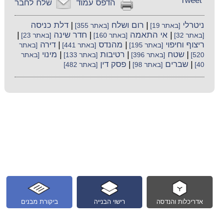
Tweet
הדפס עמוד
שלח לחבר
ניטרלי
|
רום ושלח
|
דלת כניסה
[באתר 19]
[באתר 355]
|
אי התאמה
|
חדר שינה
|
[באתר 32]
[באתר 160]
[באתר 23]
ריצוף וחיפוי
|
מהנדס
|
דירה
[באתר 195]
[באתר 441]
[באתר
|
שטח
|
רטיבות
|
מינוי
520]
[באתר 396]
[באתר 133]
[באתר
|
שברים
|
פסק דין
40]
[באתר 98]
[באתר 482]
אדריכלות והנדסה
רישוי הבנייה
ביקורת מבנים