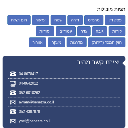
תגיות מובילות
פסק דין
מהנדס
דירה
שטח
ערעור
רום ושלח
קורות
גובה
גדר
עמודים
יסודות
חוק המכר (דירות)
מדרגות
מעקה
אוורור
יצירת קשר מהיר
04-8678417
04-8642012
052-6010262
avram@benezra.co.il
052-4387878
yoel@benezra.co.il