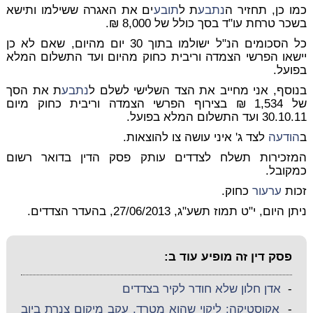
כמו כן, תחזיר ה
נתבע
ת ל
תובע
ים את האגרה ששילמו ותישא
בשכר טרחת עו"ד בסך כולל של 8,000 ₪.
כל הסכומים הנ"ל ישולמו בתוך 30 יום מהיום, שאם לא כן
יישאו הפרשי הצמדה וריבית כחוק מהיום ועד התשלום המלא
בפועל.
בנוסף, אני מחייב את הצד השלישי לשלם ל
נתבע
ת את הסך
של 1,534 ₪ בצירוף הפרשי הצמדה וריבית כחוק מיום
30.10.11 ועד התשלום המלא בפועל.
ב
הודעה
לצד ג' איני עושה צו להוצאות.
המזכירות תשלח לצדדים עותק פסק הדין בדואר רשום
כמקובל.
זכות
ערעור
כחוק.
ניתן היום, י"ט תמוז תשע"ג, 27/06/2013, בהעדר הצדדים.
פסק דין זה מופיע עוד ב:
-
אדן חלון שלא חודר לקיר בצדדים
-
אקוסטיקה: ליקוי שהוא מטרד, עקב מיקום צנרת ביוב