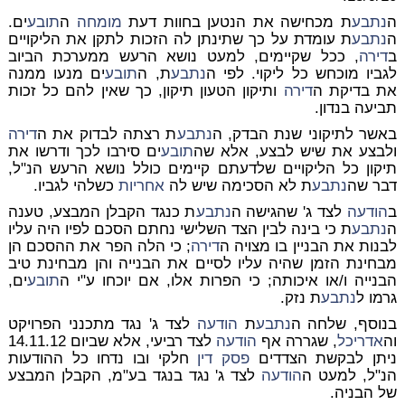
ה
נתבע
ת מכחישה את הנטען בחוות דעת
מומחה
ה
תובע
ים.
ה
נתבע
ת עומדת על כך שתינתן לה הזכות לתקן את הליקויים
ב
דירה
, ככל שקיימים, למעט נושא הרעש ממערכת הביוב
לגביו מוכחש כל ליקוי. לפי ה
נתבע
ת, ה
תובע
ים מנעו ממנה
את בדיקת ה
דירה
ותיקון הטעון תיקון, כך שאין להם כל זכות
תביעה בנדון.
באשר לתיקוני שנת הבדק, ה
נתבע
ת רצתה לבדוק את ה
דירה
ולבצע את שיש לבצע, אלא שה
תובע
ים סירבו לכך ודרשו את
תיקון כל הליקויים שלדעתם קיימים כולל נושא הרעש הנ"ל,
דבר שה
נתבע
ת לא הסכימה שיש לה
אחריות
כשלהי לגביו.
ב
הודעה
לצד ג' שהגישה ה
נתבע
ת כנגד הקבלן המבצע, טענה
ה
נתבע
ת כי בינה לבין הצד השלישי נחתם הסכם לפיו היה עליו
לבנות את הבניין בו מצויה ה
דירה
; כי הלה הפר את ההסכם הן
מבחינת הזמן שהיה עליו לסיים את הבנייה והן מבחינת טיב
הבנייה ו/או איכותה; כי הפרות אלו, אם יוכחו ע"י ה
תובע
ים,
גרמו ל
נתבע
ת נזק.
בנוסף, שלחה ה
נתבע
ת
הודעה
לצד ג' נגד מתכנני הפרויקט
וה
אדריכל
, שגררה אף
הודעה
לצד רביעי, אלא שביום 14.11.12
ניתן לבקשת הצדדים
פסק דין
חלקי ובו נדחו כל ההודעות
הנ"ל, למעט ה
הודעה
לצד ג' נגד בנגד בע"מ, הקבלן המבצע
של הבניה.