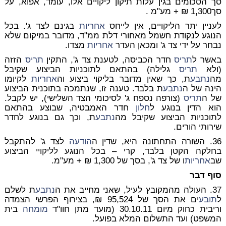
סך הסכומים בגין עלות תיקון ליקויים אלו, עומד, אפוא, על
סך1
300 ₪ + מע"מ .
,
לעניין יתר הליקויים, אין לייחס
אחריות
בגינם לצד ג'. בכל
הנוגע לנקודת חשמל מאחורי דלת ממ"ד, מדובר במיקום שלא
נבחר על ידי צד ג' ומכאן העדר
אחריות
מצדו.
באשר ל
תריס
חדר הכביסה, לטענת צד ג', התקין
תריס
הזזה
(ולא
תריס
גלילה) בהתאם לתוכניות הביצוע שקיבל
מה
נתבע
ת, כך שאין מדובר בליקוי ביצוע וה
אחריות
לקיומו
הינה של ה
נתבע
ת בלבד. טענה זו, שנתמכה בתוכנית הביצוע
של ה
תריס
(צורפה נספח ג' לסיכומי הצד השלישי), יש לקבל.
הוא הדין בנוגע ל
חלון
חדר האמבטיה, שבוצע בהתאם
לתוכניות הביצוע שקיבל מה
נתבע
ת, וכך גם בנוגע לחדר
שירותי הורים.
36. השורה התחתונה היא, שדין ה
הודעה
לצד ג' להתקבל
בחלקה הקטן בלבד, קרי – בכל הנוגע לליקויי הביצוע
שב
אחריות
ו של צד ג', בסך של 1,300 ₪ + מע"מ.
סוף דבר
37. העולה מהמקובץ לעיל, שאני מחייב את ה
נתבע
ת לשלם
ל
תובע
ים את הסך של 95,524 ₪, בצירוף הפרשי הצמדה
וריבית כחוק מיום 30.10.11 (מועד מתן חוו"ד
מומחה
בית
המשפט) ועד התשלום המלא בפועל.