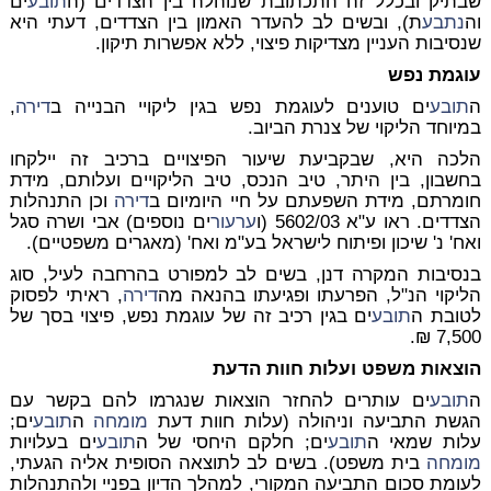
שבתיק ובכלל זה התכתובת שנוהלה בין הצדדים (ה
תובע
ים
וה
נתבע
ת), ובשים לב להעדר האמון בין הצדדים, דעתי היא
שנסיבות העניין מצדיקות פיצוי, ללא אפשרות תיקון.
עוגמת נפש
ה
תובע
ים טוענים לעוגמת נפש בגין ליקויי הבנייה ב
דירה
,
במיוחד הליקוי של צנרת הביוב.
הלכה היא, שבקביעת שיעור הפיצויים ברכיב זה יילקחו
בחשבון, בין היתר, טיב הנכס, טיב הליקויים ועלותם, מידת
חומרתם, מידת השפעתם על חיי היומיום ב
דירה
וכן התנהלות
הצדדים. ראו ע"א 5602/03 (ו
ערעור
ים נוספים) אבי ושרה סגל
ואח' נ' שיכון ופיתוח לישראל בע"מ ואח' (מאגרים משפטיים).
בנסיבות המקרה דנן, בשים לב למפורט בהרחבה לעיל, סוג
הליקוי הנ"ל, הפרעתו ופגיעתו בהנאה מה
דירה
, ראיתי לפסוק
לטובת ה
תובע
ים בגין רכיב זה של עוגמת נפש, פיצוי בסך של
7,500 ₪.
הוצאות משפט ועלות חוות הדעת
ה
תובע
ים עותרים להחזר הוצאות שנגרמו להם בקשר עם
הגשת התביעה וניהולה (עלות חוות דעת
מומחה
ה
תובע
ים;
עלות שמאי ה
תובע
ים; חלקם היחסי של ה
תובע
ים בעלויות
מומחה
בית משפט). בשים לב לתוצאה הסופית אליה הגעתי,
לעומת סכום התביעה המקורי, למהלך הדיון בפניי ולהתנהלות