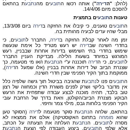
(להלן:
"ה
דירה
"
) אותה רכשו ה
תובע
ים מה
נתבע
ת בהתאם
להסכם מיום 14/4/06.
טענות ה
תובע
ים בתמצית
ה
תובע
ים טוענים, כי קיבלו את החזקה ב
דירה
ביום 13/3/08,
מבלי שהיו ערים לבעיה מהותית בה.
זמן מה לאחר קבלת החזקה ב
דירה
, התברר ל
תובע
ים, כי
בחדרי השינה שב
דירה
יש רעש מטריד כל אימת שנעשה
שימוש בחדרי בתי השימוש בדירות אחרות שבבניין, רעש
המורגש במיוחד בשעות הלילה. מבדיקת העניין התברר
ל
תובע
ים, כי ה
דירה
תוכננה ע"י ה
נתבע
ת ו/או מי מטעמה, כך
שצנרת הביוב של דירות אחרות בבניין (אלו שמעל ה
דירה
),
ממוקמת בתוך הקיר הפנימי שבין חדרי השינה.
ה
תובע
ים פנו ל
נתבע
ת שהגיבה בביטול תוך גישה שלפיה כלל
אין מדובר בליקוי ושרק לפנים משורת הדין וכמחווה של רצון
טוב בלבד, תהיה מוכנה לבצע עבודה שתפחית את הרעש
הבוקע מצנרת הביוב/הקולטן, וזאת בדרך של הרחבת עובי
הקיר הפנימי בלוחות גבס, מילוי צמר וחיפוי.
בהתאם, שלחה ה
נתבע
ת סוקר מטעמה ל
דירה
(הסוקר טען
שהוא
מומחה
בתחום האקוסטיקה) אולם את ממצאיו לא
מסרה ל
תובע
ים. ה
נתבע
ת העלתה את הצעתה על הכתב,
אלא שלפי ה
תובע
ים, ביצוע העבודה לפי הצעת ה
נתבע
ת