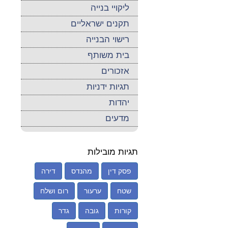
ליקויי בנייה
תקנים ישראליים
רישוי הבנייה
בית משותף
אזכורים
תגיות ידניות
יהדות
מדעים
תגיות מובילות
פסק דין
מהנדס
דירה
שטח
ערעור
רום ושלח
קורות
גובה
גדר