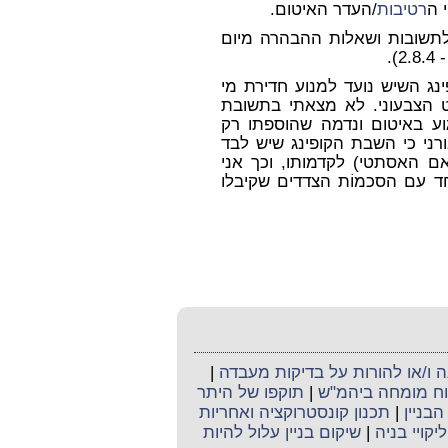
 ה
רטיבות
/העדר האיטום.
יית השבת הקופינג שיש שבה ועלתה בסע' 8 לתשובות ושאלות ההבהרה מיום
ינג השיש נועד למנוע חדירת מי
 הצבעוני. לא מצאתי בתשובת
ע באיטום ונדמה שהוספתו רק
ני כי השבת הקופינג שיש לבד
 האסתטי) לקדמותו, וכך אני
חד עם הסכמוֹת הצדדים שקיבלו
ו/או להורות על בדיקות מעבדה
|
קוח מומחה ביהמ"ש
|
תוקפו של היתר
בניין
|
תכנון קונסטרוקציה ואחריות
ליקויי בניה
|
שיקום בניין עלול להיות