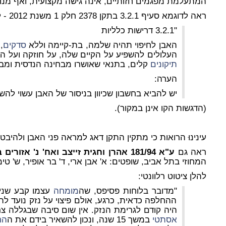
המתעלמת מפגמים חזותיים, אינה גישה מקצועית, ואף מנו
ראה לדוגמא סעיף 3.2.1 בתקן 2378 חלק 1 משנת 2012 - להלן ציטוט (הדגשת הקו לא במקור):
"3.2.1 דרישות כלליות
האבן לחיפוי תהיה שלמה, בת-קיימה וללא
סדקים
,
העלולים להשפיע על הקיים שלה, על חוזקה
ועל ה
תיקונים
קלים,
בתנאי שאושרו
מבחינה הנדסית
ומב
הערה:
יש להביא בחשבון שכיוון בניסור של האבן
עשוי להש
(הדגשות הקו אינן במקור).
עינינוּ הרואות כי מתקין התקן דאג למראה פני האבן ולהיבט
ראה גם
ע"א 181/94 אהרן וחגית זייצב ואח' נ' אזורים בניין (1965) בע"מ ואח',
המחוזי בתל אביב, שופטים: א' אבן ארי, ד' בר אופיר, ש' טימ
להלן ציטוט רלוונטי:
"מדובר בלוחות פסיפס, שה
מומחה
עצמו קבע שנית
ההחלפה כדאית, כרגע, אולם פיצוי על נזק נועד לה
היה קודם לגרימת הנזק. אין שום סיבה שבגללה צ
אסתטי
במשך 15 שנה, ונכון להשאיר בידם את ה
הח