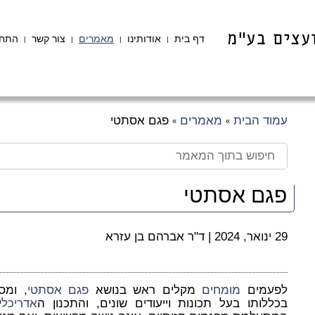
דף בית
אודותינו
מאמרים
צור קשר
התחב
|
|
|
|
עמוד הבית
מאמרים
פגם אסתטי
»
»
פגם אסתטי
29 ינואר, 2024
|
ד"ר אברהם בן עזרא
לפעמים
מומחים
מקלים ראש בנושא
פגם אסתטי
, ומס
בכללותו בעל תכונות וייעודים שונים, והתכנון ה
אדריכל
י