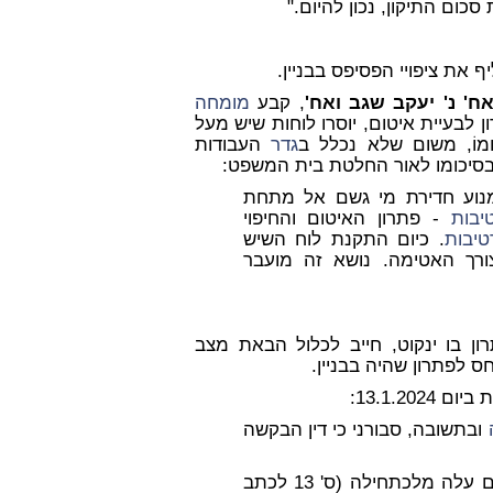
כום התיקון, נכון להיום."
ף את ציפויי הפסיפס בבניין.
ח' נ' יעקב שגב ואח'
, קבע
מומחה
ון לבעיית איטום, יוסרו לוחות שיש מעל
מוֹ, משום שלא נכלל ב
גדר
העבודות
 בסיכומו לאור החלטת בית המשפט:
מנוע חדירת מי גשם אל מתחת
יבות
- פתרון האיטום והחיפוי
טיבות
. כיום התקנת לוח השיש
ורך האטימה. נושא זה מועבר
 בו ינקוט, חייב לכלול הבאת מצב
חס לפתרון שהיה בבניין.
13.1.2:
ובתשובה, סבורני כי דין הבקשה
ים או מי מהם עלה מלכתחילה (ס' 13 לכתב