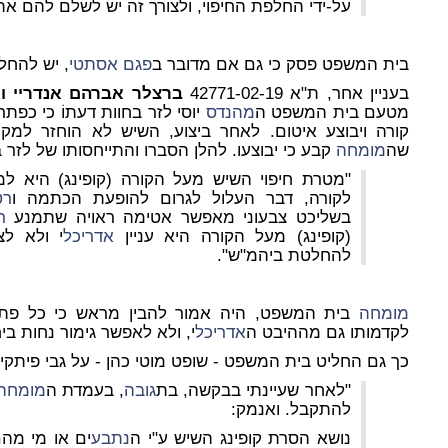
על-ידי החלפת החיפוי, ולצורך זה יש לשלם להם את ס
בית המשפט פסק כי גם אם מדובר ב
פגם אסתטי
, יש להחלי
בעניין אחר, ת"א 42771-02-19
ברצלר אברהם אנדריי וא
מטעם בית המשפט ה
מהנדס
יוסי לזר בחוות דעתוֹ כי כפתר
קורה ויבוצע איטום. לאחר ביצוע, השיש לא הוחזר למקו
שה
מומחה
קבע כי יבוצעו. להלן הסברו והתייחסותו של לזר
"מטרת חיפוי השיש מעל הקורה (קופינג) היא ל
לקורה, דבר העלול לגרום להופעת הכתמה ו
רט
בשליכט צבעוני מאפשר אטימה ראויה שתמנע
ר
(קופינג) מעל הקורה היא עניין
אדריכל
י ולא לצ
להחלטת ביהמ"ש".
מומחה
בית המשפט, היה אמור להבין מראש כי כל פתרון
לקדמותו גם מההיבט ה
אדריכל
י, ולא לאפשר גימור נחות בי
כך גם החליט בית המשפט - שופט מוטי כהן - על גבי פיתקית ביום 024
"לאחר שעיינתי בבקשה, בת
גובה
, בעמדת ה
מומחה
להתקבל. ואנמק:
נושא הסרת קופינג השיש ע"י ה
נתבע