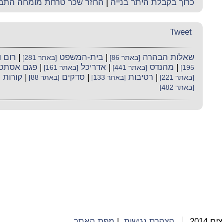
כרוך בקבלת היתר בנייה
|
החזר שכר טרחת מומחה התב
Tweet
שאלות הבהרה
|
בית-המשפט
|
רום 
[באתר 86]
[באתר 281]
|
מהנדס
|
אדריכל
|
פגם אסתטי
195]
[באתר 441]
[באתר 161]
|
רטיבות
|
סדקים
|
קורות
[באתר 221]
[באתר 133]
[באתר 88]
[
[באתר 482]
2014
הצהרת נגישות
|
מפת האתר