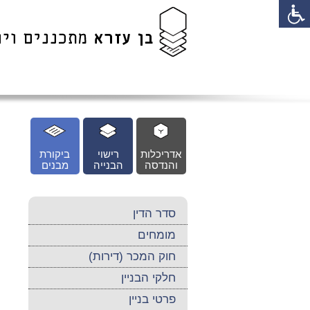
לג
כן
זי
אדריכלות
רישוי
ביקורת
והנדסה
הבנייה
מבנים
סדר הדין
מומחים
חוק המכר (דירות)
חלקי הבניין
פרטי בניין