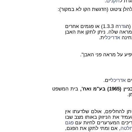
גדת ל
תקנים
.
 (ה
גדר
ה 1.3.3) או פגמים אחרים
מראה שלה
. ניתן לתקן את האבן
חינה
אדריכל
ית
.
פיע על מראה פני האבן
".
ים
אדריכל
יים.
בית המשפט
ן.
ן להחליפם, אולם שלדעתו אין
עמיד את הניזוק באותו מצב שבו
ריכים המערערים לחיות עם
פגם
לטה
, אם ומתי לתקן את הפגם,