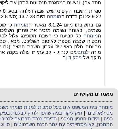
התביעה), ונעשה במסגרת הנסיונות לתקן את ליקויי
סוג
22.9.22 וכן בדו"ח ה
מומחה
מיום 13.7.23 (סע' 2.8 - 2.8.4).
גם בתשובתו מיום 8.1.24 מאשר ה
מומחה
כי קופ
גשמים, ובאותה נשימה מזכיר את פתרון השליכט
ה
מומחה
כל קביעה כי השבת הקופינג עלול לפגו
תבטיח שכבה נוספת לאיטום השליכט. מכאן, סבור
מהיותה חלק ראוי של עקרון השבת המצב (גם אם
מורה ל
נתבע
ים לנהוג - קביעתי זו עולה בקנה א
תוקף של
פסק דין
."
מאמרים מקושרים
מומחה בית המשפט אינו בעל סמכות למנות מומחי משנה 
מט לאלופים!
|
תיק ליקויי בניה שהפך לתיק קבלנות בפי
בניה
|
מידות החניון המכני
|
חדירת צנרת תברואה לרכיבי ה
המתכנן, לא מסתיימים עם גמר הכנת השרטוטים
|
סיווג 