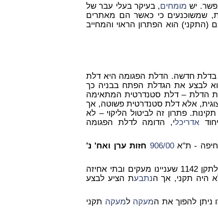
אפשר. יש
מומחים
, בעיקר בעלי עבר של
ירות, שמשוכנעים כי כאשר הם מאתרים
 (התקני) הוא הפתרון הראוי והמחייב
 בדלת חדשה. הדלת הפגומה היא דלת
 הוא לבצע את הגדלת הפתח בבניה כך
את הדלת – דלת סטנדרטית המתאימה
צוגית, אלא דלת סטנדרטית פשוטה, אך
קינות. פתרון זה לביטול הליקוי – לא
יחוד
אדריכל
י, הדומה לדלת הפגומה
חיפה - ת"א
906/00
חזות ערן ואח' נ'
אשר בוצע בניגוד לתקן 1142 שעניינו מעקים ובתי אחיזה
 היה תקני, אך ה
נתבע
ת הציע לבצע
ניתן להפוך את ה
מעקה
ל
מעקה
תקני