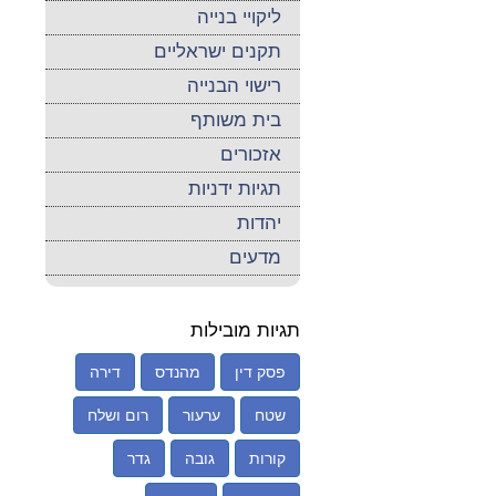
ליקויי בנייה
תקנים ישראליים
רישוי הבנייה
בית משותף
אזכורים
תגיות ידניות
יהדות
מדעים
תגיות מובילות
פסק דין
מהנדס
דירה
שטח
ערעור
רום ושלח
קורות
גובה
גדר