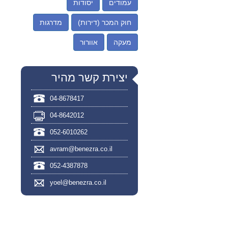
עמודים
יסודות
חוק המכר (דירות)
מדרגות
מעקה
אוורור
יצירת קשר מהיר
04-8678417
04-8642012
052-6010262
avram@benezra.co.il
052-4387878
yoel@benezra.co.il