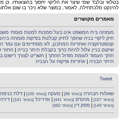
בטלאי ובלבד שמי שיצר את הליקוי יחסוך בהוצאותיו. כן מ
להינקט מלכתחילה, לאמור, במוצר שלא ניכר בו שום אלתור 
מאמרים מקושרים
מומחה בית המשפט אינו בעל סמכות למנות מומחי משנה 
תיק ליקויי בניה שהפך לתיק קבלנות בפיקוח מומחה ביה
קונסטרוקציה ואחריות המתכנן, לא מסתיימים עם גמר ה
שיקום בניין עלול להיות כרוך בקבלת היתר בנייה
|
החזר ש
חתך העמוד לעומת מודול החתך
|
תשריט לצורך רישום ב
היתר הבניה
|
אחריות ופיקוח על הבניה
Tweet
שאלות הבהרה
|
מעקה
|
דלת כניסה
[באתר 86]
[באתר 105]
|
מהנדס
|
אדריכל
|
דירה
[באתר 107]
[באתר 441]
[באתר 161]
|
פסק דין
[באתר 149]
[באתר 482]