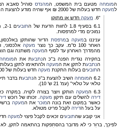
ה
מומחה
מטעם בית המשפט, ה
מהנדס
סוהיל סאבא הצי
ל
מעקה
חדש בעלות של 2000 ₪ אף שהיה מודע להצעת ה
נ
"6.
מעקה
חדש או מתוקן
6.1 בסעיף 1.8 לחוות הדעת של ה
תובע
ים 2-1, התיחס ה
נמוכים מדי למרפסות.
עניננו ב
מעקה
ב
מרפסת
הדיור שהותקן באלכסון
האחר 100 ס"מ. עקב כך נוצר
מעקה
אלכסוני, ו
מהמדרך האחרון עד לסוף ה
מעקה
משתנה וגם הוא 
בחקירה נגדית הפנה ב"כ ה
נתבע
ת את ה
מומחה
ה
נתבע
ת לתקן את ה
מעקה
ה
תובע
ים בעלות התקנת
מעקה
חדש בעלות של 2,000 ש"ח.
6.2 ה
מומחה
השיב להצעת ב"כ ה
נתבע
ת בדבר תיקו
טלאי על טלאי" (עמ' 21 ש' 10).
6.3 ה
מעקה
הותקן ויוצר בצורה לקויה. במקרה כז
דירה
להשלים עם תיקון
מעקה
. זכותו של רוכש
דיר
כאשר במקום זאת בונה ה
מוכר
את ה
מעקה
ברשלנו
על בעל ה
דירה
לקבל פריט מטולא.
אני קובע שה
תובע
ים זכאים לקבל פיצוי ל
מעקה
חדש
לפיכך, ברור כי לא מדובר בהסתפקות בהתאמה לתקן, לא מ