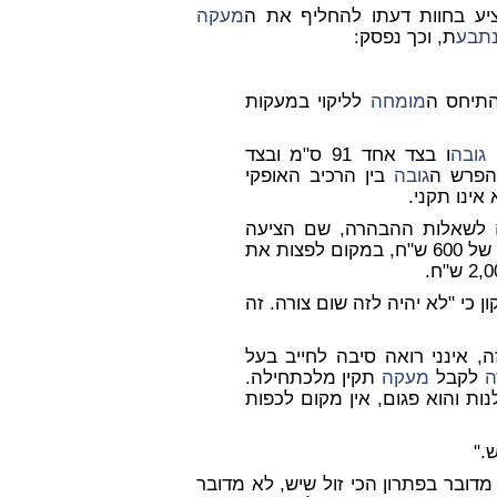
ע בחוות דעתו להחליף את ה
מעקה
תבע
ת, וכך נפסק:
מומחה
לליקוי במעקות
,
גובה
ו בצד אחד 91 ס"מ ובצד
הפרש ה
גובה
בין הרכיב האופקי
אינו תקני.
לשאלות ההבהרה, שם הציעה
ולהתאימו לתקן בעלות של 600 ש"ח, במקום לפצות את
ן כי "לא יהיה לזה שום צורה. זה
ה, אינני רואה סיבה לחייב בעל
ה
לקבל
מעקה
תקין מלכתחילה.
ת והוא פגום, אין מקום לכפות
."
דובר בפתרון הכי זול שיש, לא מדובר