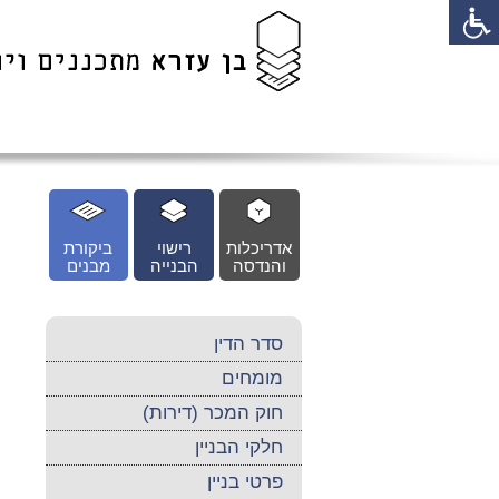
לג
כן
זי
אדריכלות
רישוי
ביקורת
והנדסה
הבנייה
מבנים
סדר הדין
מומחים
חוק המכר (דירות)
חלקי הבניין
פרטי בניין