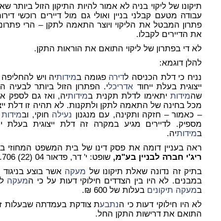
תיקונו של ליקוי בניה לא אמור להיות התיקון הזול ביותר ש
עבודה מטעם קבלני בניין ואולי גם מול דיירים רוכשי ד
פתרון המבטל את הליקוי ויוצר התאמה לתקן – הרי פתרונם
את הדיירים לקבלו.
לא די בפתרון של ליקוי התואם את הוראות התקן.
להלן דוגמא:
נניח כי דלת הכניסה ל
דירה
פגומה ב
מידות
יה ויש להחליפה
ייצוגית בעלת ייחוד
אדריכל
י. הפתרון הזול ביותר לבעיה
שה
מידות
יתאימו לדלת תקנית ב
מידות
יה, ואז גם לספק 
מכל בחינה של התאמה לתקן ולתקנות. לא תהיה זו דלת יי
– כאמור – חזקה ותקינה, עם מנגנון
נעילה
חוקי, וב
מידות
ת
מספיק. לדיירים מגיע במקרה זה דלת ייצוגית בעלת י
ב
מידות
יה.
ראה בעניין דומה את פסק דינו של בית המשפט המחוזי ב
ריג'י חברה לבניין בע"מ,
שופט: י' דר, פדאור 04 (22) 706.
בתיק זה נדונה שאלת תיקונו של
מעקה
במבנים. לא היו בין הצדדים חילוקי דעות על כי ה
מעקה
לא
ב
מעקה
תיקונים
בעלות של 600 ₪.
לא היו חילוקי דעות כי ה
נתבע
ת צודקת בעמדתה שבעלות זו 
התואם את דרישות התקן החל.