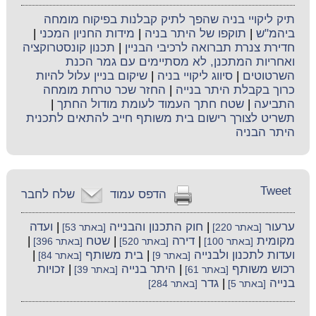
תיק ליקויי בניה שהפך לתיק קבלנות בפיקוח מומחה
ביהמ"ש
|
תוקפו של היתר בניה
|
מידות החניון המכני
|
חדירת צנרת תברואה לרכיבי הבניין
|
תכנון קונסטרוקציה
ואחריות המתכנן, לא מסתיימים עם גמר הכנת
השרטוטים
|
סיווג ליקויי בניה
|
שיקום בניין עלול להיות
כרוך בקבלת היתר בנייה
|
החזר שכר טרחת מומחה
התביעה
|
שטח חתך העמוד לעומת מודול החתך
|
תשריט לצורך רישום בית משותף חייב להתאים לתכנית
היתר הבניה
Tweet
הדפס עמוד
שלח לחבר
ערעור
|
חוק התכנון והבנייה
|
ועדה
[באתר 220]
[באתר 53]
מקומית
|
דירה
|
שטח
|
[באתר 100]
[באתר 520]
[באתר 396]
ועדות לתכנון ולבנייה
|
בית משותף
|
[באתר 9]
[באתר 84]
רכוש משותף
|
היתר בנייה
|
זכויות
[באתר 61]
[באתר 39]
בנייה
|
גדר
[באתר 5]
[באתר 284]