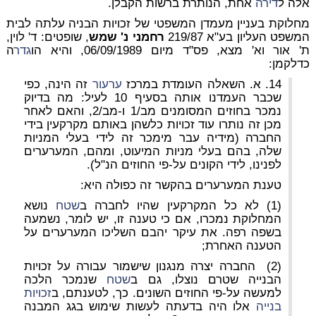
אלה ל
דירה
אחת, הנותרת ברשות הקבלן.
מחלוקת בעניין מעמדן המשפטי של זכויות הבניה עלתה לבית
המשפט העליון
בע"א 219/87
רחמני נ' שמש
, שופטים: ד' לוין,
ת' אור וא' מצא, פס"ד מיום 06/09/1989, והיא הו
גדר
ה
כדלקמן:
14. א. השאלה העומדת במרכז
ערעור
זה הינה, כפי
שכבר העמדנו אותה בסעיף 10 לעיל: מה בדיוק
נמכר בחוזים המסומנים מב/1 ו-מב/2, והאם לאחר
מכן זה נותרו עוד זכויות כלשהן באותם מקרקעין בידי
החברה (מידיה עבר מימכר זה לידי בעלי המניות
שלה, בהם בעלי מניות המיעוט, ומהם, המערערים
לפנינו, לידי הקונים על-פי החוזים הנ"ל).
טענת המערערים בהקשר זה כפולה היא:
(1) לא כל המקרקעין שהיו לחברה ב
שטח
נושא
המחלוקת נמכרו, אם כי טענה זו, יש לומר, נשמעה
בשפה רפה. את עיקר יהבם השליכו המערערים על
הטענה האחרת;
(2) החברה יצרה מנגנון שישמור עבורה על זכויות
הבנייה שטרם נוצלו, גם ב
שטח
שנמכר הלכה
למעשה על-פי החוזים השונים. כך, לטענתם, ב
זכויות
בנייה
אלו היה בדעתה לעשות שימוש בגג המבנה