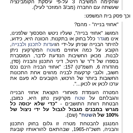
שהקימה המשיבה 3 על-פי עיסקת הקומבינציה
שעשתה עם החברה (מב/3 המוזכר לעיל).
וכך פסק בית המשפט:
"אחוזי בנייה" - מהם?
המושג "אחוזי בנייה", שעליו ניטש הסכסוך שלפנינו,
אינו מו
גדר
כלל בחוק או בתקנות. הכוונה היא, כידוע,
להיתר הבנייה שניתן על-ידי הו
ועדות לתכנון ולבנייה
,
הקובע על כמה אחוזים מ
שטח
המקרקעין ניתן
לבנות. מכאן החשיבות הנודעת לדבר, המוסברת
בספרו של ד"ר ש' רויטל, דיני התכנון והבניה (סדן,
מהדורה 6, תשמ"ט) 157:
"אחוזי הבניה הינם נכס
חשוב, ולגבי קרקעות לבניה מהווים אחת התכונות
החשובות ביותר של הרכוש, הקובעים לא פעם את
ערכו לכאן או לכאן...".
המטרה העומדת מאחורי הקצאת אחוזי הבנייה
והגבלתם על
שטח
מקרקעין נתון היא, כמובן,
הבטחת רווחת התושבים -
"כדי שלא יכוסה כל
מגרש במבנים מגבול לגבול על ידי ניצול של
100% של ה
שטח
"
(שם).
המנגנון להבטחת מטרה זו גלום בחוק התכנון
והבניה, תשכ"ה-1965, שבהתאם להוראותיו קובעת