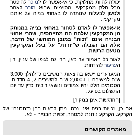
יכולה להיות מחלוקת, כי אי-אפשר לו ל
מוכר
להיפטר
מכל חלק ממקרקעין מסוימים שהוא
מוכר
לאחר
ולטעון לבעלות שנותרה לו באחוזי בנייה על אותם
מקרקעין.
אי-אפשר לו לאדם לסחור באחוזי בנייה במנותק
מן המקרקעין שלהם הם מתייחסים, שהרי אחוזי
הבנייה אינם "זכות" במובן המוחשי של הדבר,
אלא הם הגבלה ש"יורדת" על בעל המקרקעין
מטעם הרשות.
לאור כל האמור עד כאן, הרי גם לגופו של עניין, דין
ה
ערעור
להידחות.
המערערים יישאו בהוצאות המשיבים כדלהלן: 3,000
ש"ח למשיבה 1 ו-2,000 ש"ח למשיבים 2, 4 הדדית.
הסכומים הללו יהיו צמודים ונושאי ריבית כדין עד יום
התשלום בפועל.
[ההדגשות אינן במקור]
אם כן, זכויות בניה אינן נכס, ניתן לראות בהן כ"תכונה" של
הקרקע. הקרקע ניתנת למסחר, זכויות הבנייה - לא.
מאמרים מקושרים