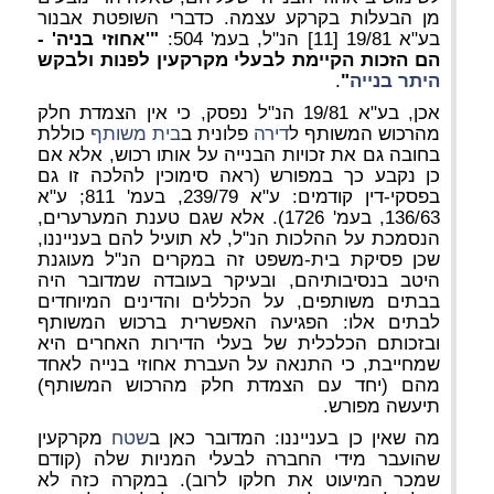
מן הבעלות בקרקע עצמה. כדברי השופטת אבנור
בע"א 19/81 [11] הנ"ל, בעמ' 504:
"'אחוזי בניה' -
הם הזכות הקיימת לבעלי מקרקעין לפנות ולבקש
היתר בנייה
"
.
אכן, בע"א 19/81 הנ"ל נפסק, כי אין הצמדת חלק
מהרכוש המשותף ל
דירה
פלונית ב
בית משותף
כוללת
בחובה גם את זכויות הבנייה על אותו רכוש, אלא אם
כן נקבע כך במפורש (ראה סימוכין להלכה זו גם
בפסקי-דין קודמים: ע"א 239/79, בעמ' 811; ע"א
136/63, בעמ' 1726). אלא שגם טענת המערערים,
הנסמכת על ההלכות הנ"ל, לא תועיל להם בענייננו,
שכן פסיקת בית-משפט זה במקרים הנ"ל מעוגנת
היטב בנסיבותיהם, ובעיקר בעובדה שמדובר היה
בבתים משותפים, על הכללים והדינים המיוחדים
לבתים אלו: הפגיעה האפשרית ברכוש המשותף
ובזכותם הכלכלית של בעלי הדירות האחרים היא
שמחייבת, כי התנאה על העברת אחוזי בנייה לאחד
מהם (יחד עם הצמדת חלק מהרכוש המשותף)
תיעשה מפורש.
מה שאין כן בענייננו: המדובר כאן ב
שטח
מקרקעין
שהועבר מידי החברה לבעלי המניות שלה (קודם
שמכר המיעוט את חלקו לרוב). במקרה כזה לא