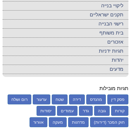
ליקויי בנייה
תקנים ישראליים
רישוי הבנייה
בית משותף
אזכורים
תגיות ידניות
יהדות
מדעים
תגיות מובילות
פסק דין
מהנדס
דירה
שטח
ערעור
רום ושלח
קורות
גובה
גדר
עמודים
יסודות
חוק המכר (דירות)
מדרגות
מעקה
אוורור