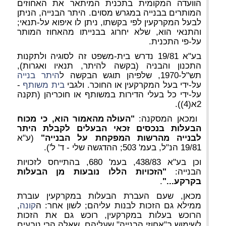
הוועדה המקומית בתכנית המיתאר את האחוזים
המותרים בבנייה במגרש מסוים. היתר הבנייה, הניתן
לבעל המקרקעין לפי בקשתו, ניתן לו איפוא על-תנאי;
והתנאי הוא, שלא יחרוג בבנייתו מהאחוז המותר
על-פי התכנית.
בע"א 19/81 נדרש בית-משפט זה לסוגיה ולתקנות
התכנון והבניה (בקשה להיתר, תנאיו ואגרות),
תש"ל-1970, שלפיהן תוגש הבקשה ל
היתר בנייה
על-ידי בעל המקרקעין או החוכר. ולגבי
בית משותף
-
על-ידי כל בעלי הדירות במשותף או חוכריהן (תקנה
2א(4)).
ומכאן המסקנה:
"העולה מהאמור הוא, כי מכוח
הבעלות בנכסים זכאי הבעלים לקבלת היתר
לבנייה מהרשות המפקחת על הבנייה"
(ע"א
19/81 הנ"ל, בעמ' 503; ההדגשה שלי - ד' ל').
וכן בע"א 438/83, בעמ' 680, בהתייחס לזכויות
הבנייה:
"הזכויות הללו נובעות מן הבעלות
בקרקע..."
.
מכאן, שעם העברת הבעלות במקרקעין עוברת
ממילא גם הזכות לבנות עליהם; לשון אחר: ה
קונה
,
הרוכש בעלות במקרקעין, רוכש גם את הזכות
לשימוש ב"אחוזי הבנייה" שעליהם, שאלה הרי נובעים