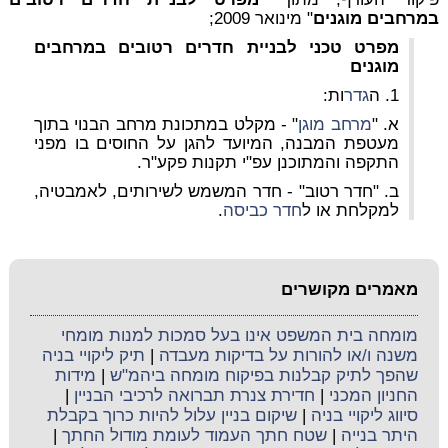
במרחבים מוגנים
" מינואר 2009;
מפרט טכני לבניית חדרים רטובים במרחבים
מוגנים
1.
ה
גדר
ות:
א. "
מרחב מוגן
" - מקלט במתכונת מרחב הבנוי בתוך
מעטפת המבנה, המיועד להגן על החוסים בו מפני
התקפה והמתוכנן עפ"י תקנות פקע"ר.
ב. "חדר רטוב" - חדר המשמש לשירותים, לאמבטיה,
למקלחת או ל
חדר כביסה
.
מאמרים מקושרים
מומחה בית המשפט אינו בעל סמכות למנות מומחי
משנה ו/או להורות על בדיקות מעבדה
|
תיק ליקויי בניה
שהפך לתיק קבלנות בפיקוח מומחה ביהמ"ש
|
מידות
החניון המכני
|
חדירת צנרת תברואה לרכיבי הבניין
|
סיווג ליקויי בניה
|
שיקום בניין עלול להיות כרוך בקבלת
היתר בנייה
|
שטח חתך העמוד לעומת מודול החתך
|