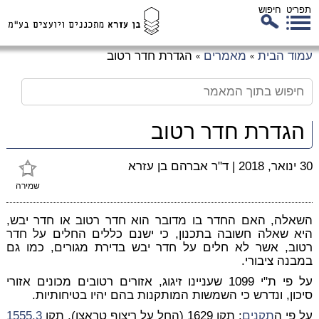
תפריט
חיפוש
לג
עמוד הבית
מאמרים
הגדרת חדר רטוב
»
»
כן
זי
הגדרת חדר רטוב
30 ינואר, 2018
|
ד"ר אברהם בן עזרא
שמירה
השאלה, האם החדר בו מדובר הוא חדר רטוב או חדר יבש,
היא שאלה חשובה בתכנון, כי ישנם כללים החלים על חדר
רטוב, אשר לא חלים על חדר יבש בדירת מגורים, כמו גם
במבנה ציבורי.
על פי ת"י 1099 שעניינו זיגוג, אזורים רטובים מכונים אזורי
סיכון, ונדרש כי השמשות המותקנות בהם יהיו בטיחותיות.
על פי ה
תקנים
: תקן 1629 (החל על ריצוף טראצו), תקן
1555.3