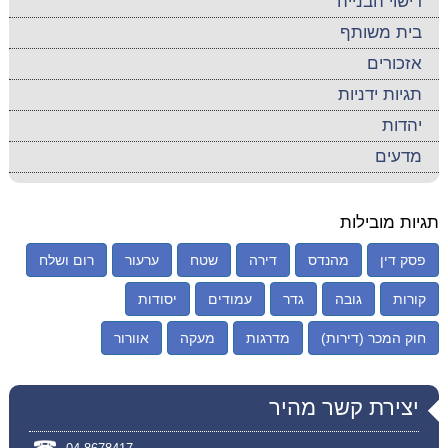
רישוי הבנייה
בית משותף
אזכורים
תגיות ידניות
יהדות
מדעים
תגיות מובילות
פסק דין
מהנדס
דירה
שטח
ערעור
רום ושלח
קורות
גובה
גדר
עמודים
יסודות
חוק המכר (דירות)
מדרגות
מעקה
אוורור
יצירת קשר מהיר