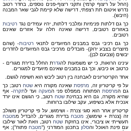
(החל על ריצוף קרמי) ותקני ריצוף-פנים נוספים, בחדר רטוב
נדרש איטום תת רצפתי, דרישה שלא קיימת לגבי שאר המבנה
(היבש).
כך גם דלתות פנימיות ומלבני דלתות, יהיו עמידים נגד
רטיבות
באזורים רטובים, דרישה שאינה חלה על אזורים שאינם
רטובים.
כך גם רכיבי גבס במבנים המיועדים לתנאי
רטיבות
- (שהם
מיוצרים בצבע ירוק)- מובדלים מרכיבי גבס המיועדים לחדרים
יבשים (וצבעם לבן).
עינינו הרואות, כי יש משמעות לה
גדר
ת החלל בדירת מגורים -
כרטוב או כיבש, וכך גם במבנים שאינם מיועדים למגורים.
אחד הקריטריונים לאבחנה בין רטוב ליבש הוא חשיפה לגשם.
על פי קריטריון זה,
מרפסת
שאינה מקורה היא
שטח
רטוב; כך
גם ה
מרפסת
הפתוחה ממפלס פני ה
מעקה
ועד ל
תקרה
- אף
שהיא מקורה, גם היא בבחינת
שטח
רטוב, כי הגשם אינו יורד
אנכית אלא בשיפוע, עקב שילובו ברוחות.
קריטריון אחר הוא סוגי צנרת - ושימוש, על פי קריטריון משולב
זה (צנרת + שימוש);
מטבח
בדירת מגורים, להבדיל מ
מטבח
תעשייתי או ציבורי, אינו בחזקת
שטח
רטוב, וזאת לאור שילובו
עם פינת האוכל וה
סלון
בתכנון המודרני ("
מטבח
פתוח"); אף