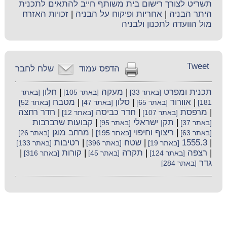
תשריט לצורך רישום בית משותף חייב להתאים לתכנית
היתר הבניה
|
אחריות ופיקוח על הבניה
|
זכויות האזרח
מול הוועדה לתכנון ולבניה
Tweet
הדפס עמוד
שלח לחבר
תכנית ומפרט
|
מעקה
|
חלון
[באתר 33]
[באתר 105]
[באתר
|
אוורור
|
סלון
|
מטבח
181]
[באתר 65]
[באתר 47]
[באתר 52]
|
מרפסת
|
חדר כביסה
|
חדר רחצה
[באתר 107]
[באתר 12]
|
תקן ישראלי
|
קבועות שרברבות
[באתר 37]
[באתר 95]
|
ריצוף וחיפוי
|
מרחב מוגן
[באתר 63]
[באתר 195]
[באתר 26]
|
1555.3
|
שטח
|
רטיבות
[באתר 19]
[באתר 396]
[באתר 133]
|
רצפה
|
תקרה
|
קורות
|
[באתר 124]
[באתר 45]
[באתר 316]
גדר
[באתר 284]