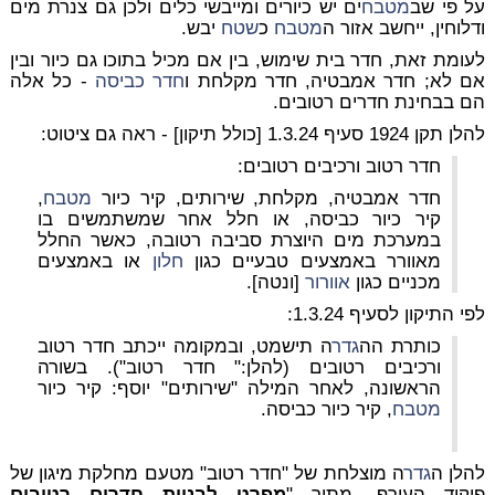
על פי שב
מטבח
ים יש כיורים ומייבשי כלים ולכן גם צנרת מים
ודלוחין, ייחשב אזור ה
מטבח
כ
שטח
יבש.
לעומת זאת, חדר בית שימוש, בין אם מכיל בתוכו גם כיור ובין
אם לא; חדר אמבטיה, חדר מקלחת ו
חדר כביסה
- כל אלה
הם בבחינת חדרים רטובים.
להלן תקן 1924 סעיף 1.3.24 [כולל תיקון] - ראה גם ציטוט:
חדר רטוב ורכיבים רטובים:
חדר אמבטיה, מקלחת, שירותים, קיר כיור
מטבח
,
קיר כיור כביסה, או חלל אחר שמשתמשים בו
במערכת מים היוצרת סביבה רטובה, כאשר החלל
מאוורר באמצעים טבעיים כגון
חלון
או באמצעים
מכניים כגון
אוורור
[ונטה].
לפי התיקון לסעיף 1.3.24:
כותרת הה
גדר
ה תישמט, ובמקומה ייכתב חדר רטוב
ורכיבים רטובים (להלן:" חדר רטוב").
בשורה
הראשונה, לאחר המילה "שירותים" יוסף: קיר כיור
מטבח
, קיר כיור כביסה.
להלן ה
גדר
ה מוצלחת של "חדר רטוב" מטעם מחלקת מיגון של
פיקוד העורף, מתוך "
מפרט לבניית חדרים רטובים