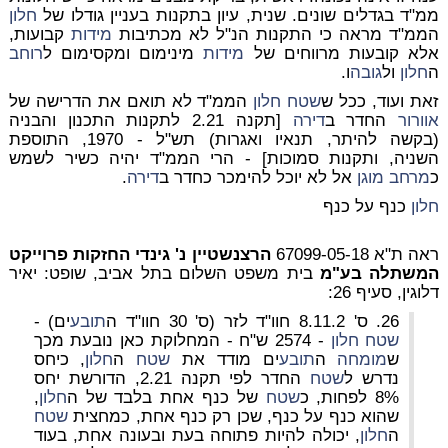
ממ"ד בגדלים שונים. שנית, עיון בתקנות בעניין גודלו של
חלון
הממ"ד מראה כי התקנות הנ"ל לא מכתיבות
מידות
קבועות,
אלא קובעות מרווחים של
מידות
מינימום ומקסימום ל
רוחב
ה
חלון
ול
גובה
ו.
זאת ועוד, ככל ש
שטח
חלון
הממ"ד לא תואם את הדרישה של
אוורור
החדר ב
דירה
[תקנה 2.21 לתקנות התכנון והבניה
(בקשה להיתר, תנאיו ואגרות) תש"ל - 1970, התוספת
השניה, ותקנות סמוכות] - הרי הממ"ד יהיה כשיר לשמש
כ
מרחב מוגן
אל לא יוכל להימכר
כחדר ב
דירה
.
חלון
כנף על כנף
ראה ת"א 67099-05-18
הרצנשטיין נ' גינדי החזקות פרוייקט
המשתלה בע"מ
בית משפט השלום בתל אביב, שופט: יאיר
דלוגין, סעיף 26:
26.
ס' 8.11.2 חוו"ד לזר (ס' 30 חוו"ד ה
תובע
ים) -
שטח
חלון
- 2574 ש"ח
- המחלוקת כאן נובעת מכך
ש
מומחה
ה
תובע
ים מודד את
שטח
ה
חלון
, כיחס
נדרש ל
שטח
החדר לפי תקנה 2.21, הדורשת יחס
8% לפחות, כ
שטח
של כנף אחת בלבד של ה
חלון
,
שהוא כנף על כנף, שכן רק כנף אחת, כמחצית
שטח
ה
חלון
, יכולה להיות פתוחה בעת ובעונה אחת, בעוד