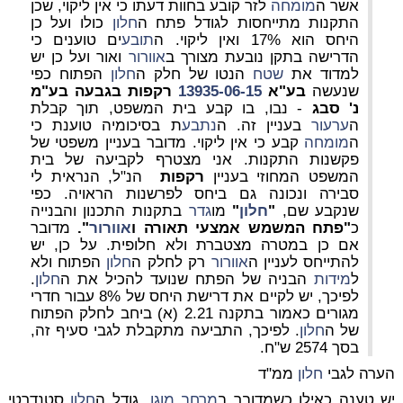
אשר ה
מומחה
לזר קובע בחוות דעתו כי אין ליקוי, שכן
התקנות מתייחסות לגודל
פתח ה
חלון
כולו
ועל כן
היחס הוא 17% ואין ליקוי. ה
תובע
ים טוענים כי
הדרישה בתקן נובעת מצורך ב
אוורור
ואור ועל כן יש
למדוד את
שטח
הנטו של חלק ה
חלון
הפתוח כפי
שנעשה
בע"א
13935-06-15
רקפות בגבעה בע"מ
נ' סבג
- נבו, בו קבע בית המשפט, תוך קבלת
ה
ערעור
בעניין זה. ה
נתבע
ת בסיכומיה טוענת כי
ה
מומחה
קבע כי אין ליקוי. מדובר בעניין משפטי של
פקשנות התקנות. אני מצטרף לקביעה של בית
המשפט המחוזי בעניין
רקפות
הנ"ל, הנראית לי
סבירה ונכונה גם ביחס לפרשנות הראויה. כפי
שנקבע שם,
"
חלון
"
מו
גדר
בתקנות התכנון והבנייה
כ
"פתח המשמש אמצעי תאורה ו
אוורור
".
מדובר
אם כן במטרה
מצטברת
ולא חלופית. על כן, יש
להתייחס לעניין ה
אוורור
רק לחלק ה
חלון
הפתוח ולא
ל
מידות
הבניה של הפתח שנועד להכיל את ה
חלון
.
לפיכך, יש לקיים את דרישת היחס של 8% עבור חדרי
מגורים כאמור בתקנה 2.21 (א) ביחב לחלק הפתוח
של ה
חלון
. לפיכך, התביעה מתקבלת לגבי סעיף זה,
בסך 2574 ש"ח.
הערה לגבי
חלון
ממ"ד
יש טענה כאילו כשמדובר ב
מרחב מוגן
, גודל ה
חלון
סטנדרטי