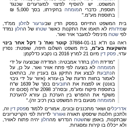
המשפט. יש להוסיף לפיצוי למערערים שכנגד
תוספת, כדברי ה
מומחה
בחקירתו, בסך 5,000 ₪
בתוספת מע"מ."
בית המשפט התייחס בפסק הדין שב
ערעור
ל
חלון
ממ"ד,
ש
מידות
יו לא תאמו את התקנות כאשר
שטח
ו של ה
חלון
נמדד
לפי
שטח
מינימלי למעבר אויר ואור.
ראה גם ת"א 37684-01-11
קוטר ואח' נ' דקל אחר בינוי
והשקעות בע"מ,
בית משפט השלום חיפה, שופטת: נסרין
עדוי,
פסק דין
מיום 21 למרץ 2016 בו נקבע כדלקמן:
"
מדידת
חלון
בחדר אמבטיה:
המדידה שבוצעה על ידי
ה
מומחה
לא בוצעה לפי פתח אוויר ואור. על כן, על
ה
נתבע
ת לבצע את התיקון גם בעניין זה, בהתאם
לאמור בחוות הדעת של בן-עזרא (איוור על ידי גיבוי
בוונט) או לפצות את ה
תובע
ים בסך של 1639 ש"ח
בתוספת פיקוח ומע"מ, ובסה"כ 2098 ש"ח (סכום זה
משקף את ההפרש בין הערכת בן עזרא להערכת
ה
מומחה
מטעם בית המשפט בגין רכיב זה)."
אדריכל
ים ושאר מתכננים ובונים, אמורים ללמוד מ
פסק דין
זה,
ולתכנן חלונות שיספקו תאורה ו
אוורור
לדירות לפי הקריטריונים
שבתקנות, באופן שה
שטח
הנדרש מה
חלון
יהיה פתוח לאוויר,
ולא ייכללו בו קירות ומסגרות.