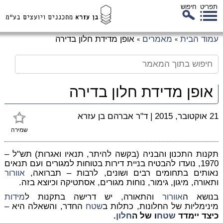
תפריט
חיפוש
לג
עמוד הבית
מאמרים
אופן מדידת חלון בדירה
»
»
כן
זי
אופן מדידת חלון בדירה
21 אוקטובר, 2015
|
ד"ר אברהם בן עזרא
שמירה
תקנות התכנון והבניה (בקשה להיתר, תנאיו ואגרות) תש"ל –
1970, נועדו להבטיח בניית דירות בטוחות למגורים ועם תנאים
נאותים בתחומים רבים ושונים, לרבות – תברואה,
אוורור
ותאורה, מיגון, גימור, נוחות מגורים, אסתטיקה וכיוצא בזה.
בנושא ה
אוורור
והתאורה, יש דרישה בתקנות ל
מידות
מינימליות של החלונות, כתלות ב
שטח
החדר, והשאלה היא –
כיצד יימדד
שטח
ו של ה
חלון
.