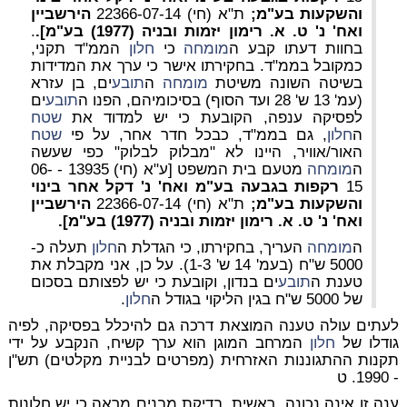
והשקעות בע"מ;
ת"א (חי) 22366-07-14
הירשביין
ואח' נ' ט. א. רימון יזמות ובניה (1977) בע"מ].
.
בחוות דעתו קבע ה
מומחה
כי
חלון
הממ"ד תקני,
כמקובל בממ"ד. בחקירתו אישר כי ערך את המדידות
בשיטה השונה משיטת
מומחה
ה
תובע
ים, בן עזרא
(עמ' 13 ש' 28 ועד הסוף) בסיכומיהם, הפנו ה
תובע
ים
לפסיקה ענפה, הקובעת כי יש למדוד את
שטח
ה
חלון
, גם בממ"ד, כבכל חדר אחר, על פי
שטח
האור/אוויר, היינו לא "מבלוק לבלוק" כפי שעשה
ה
מומחה
מטעם בית המשפט [ע"א (חי) 13935 - 06-
15
רקפות בגבעה בע"מ ואח' נ' דקל אחר בינוי
והשקעות בע"מ;
ת"א (חי) 22366-07-14
הירשביין
ואח' נ' ט. א. רימון יזמות ובניה (1977) בע"מ].
ה
מומחה
העריך, בחקירתו, כי הגדלת ה
חלון
תעלה כ-
5000 ש"ח (בעמ' 14 ש' 1-3). על כן, אני מקבלת את
טענת ה
תובע
ים בנדון, וקובעת כי יש לפצותם בסכום
של 5000 ש"ח בגין הליקוי בגודל ה
חלון
.
לעתים עולה טענה המוצאת דרכה גם להיכלל בפסיקה, לפיה
גודלו של
חלון
המרחב המוגן הוא ערך קשיח, הנקבע על ידי
תקנות ההתגוננות האזרחית (מפרטים לבניית מקלטים) תש"ן
- 1990. ט
ענה זו אינה נכונה. ראשית, בדיקת מבנים מראה כי יש חלונות