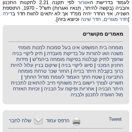
לעמוד בדרישת ה
אוורור
לפי תקנה 2.21 לתקנות התכנון
והבניה (בקשה להיתר, תנאיו ואגרות) תש"ל - 1970, התוספת
השניה, אזי החדר יהיה ממ"ד אך לא יתאים להוות חדר ב
דירה
[
חדר מגורים
,
חדר שינה
וכיוצא בזה].
מאמרים מקושרים
מומחה בית המשפט אינו בעל סמכות למנות מומחי
משנה ו/או להורות על בדיקות מעבדה
|
תיק ליקויי בניה
שהפך לתיק קבלנות בפיקוח מומחה ביהמ"ש
|
מידות
החניון המכני
|
סיווג ליקויי בניה
|
שיקום בניין עלול להיות
כרוך בקבלת היתר בנייה
|
החזר שכר טרחת מומחה
התביעה
|
שטח חתך העמוד לעומת מודול החתך
|
תשריט לצורך רישום בית משותף חייב להתאים לתכנית
היתר הבניה
|
אחריות ופיקוח על הבניה
|
זכויות האזרח
מול הוועדה לתכנון ולבניה
Tweet
הדפס עמוד
שלח לחבר