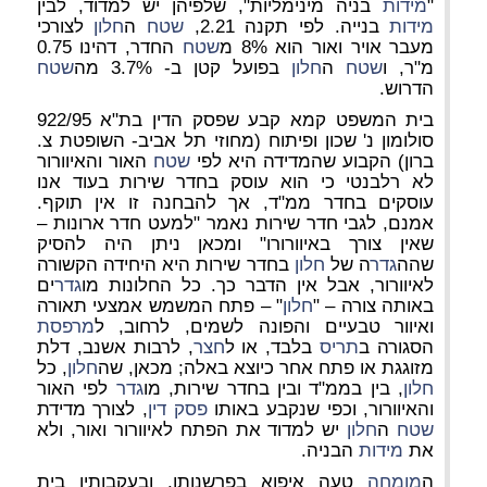
"
מידות
בניה מינימליות", שלפיהן יש למדוד, לבין
מידות
בנייה. לפי תקנה 2.21,
שטח
ה
חלון
לצורכי
מעבר אויר ואור הוא 8% מ
שטח
החדר, דהינו 0.75
מ"ר, ו
שטח
ה
חלון
בפועל קטן ב- 3.7% מה
שטח
הדרוש.
בית המשפט קמא קבע שפסק הדין בת"א 922/95
סולומון נ' שכון ופיתוח (מחוזי תל אביב- השופטת צ.
ברון) הקבוע שהמדידה היא לפי
שטח
האור והאיוורור
לא רלבנטי כי הוא עוסק בחדר שירות בעוד אנו
עוסקים בחדר ממ"ד, אך להבחנה זו אין תוקף.
אמנם, לגבי חדר שירות נאמר "למעט חדר ארונות –
שאין צורך באיוורורו" ומכאן ניתן היה להסיק
שהה
גדר
ה של
חלון
בחדר שירות היא היחידה הקשורה
לאיוורור, אבל אין הדבר כך. כל החלונות מו
גדר
ים
באותה צורה – "
חלון
" – פתח המשמש אמצעי תאורה
ואיוור טבעיים והפונה לשמים, לרחוב, ל
מרפסת
הסגורה ב
תריס
בלבד, או ל
חצר
, לרבות אשנב, דלת
מזוגגת או פתח אחר כיוצא באלה; מכאן, שה
חלון
, כל
חלון
, בין בממ"ד ובין בחדר שירות, מו
גדר
לפי האור
והאיוורור, וכפי שנקבע באותו
פסק דין
, לצורך מדידת
שטח
ה
חלון
יש למדוד את הפתח לאיוורור ואור, ולא
את
מידות
הבניה.
ה
מומחה
טעה איפוא בפרשנותו, ובעקבותיו בית