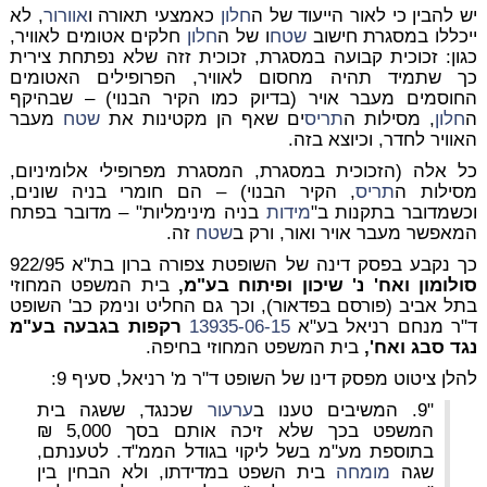
יש להבין כי לאור הייעוד של ה
חלון
כאמצעי תאורה ו
אוורור
, לא
ייכללו במסגרת חישוב
שטח
ו של ה
חלון
חלקים אטומים לאוויר,
כגון: זכוכית קבועה במסגרת, זכוכית זזה שלא נפתחת צירית
כך שתמיד תהיה מחסום לאוויר, הפרופילים האטומים
החוסמים מעבר אויר (בדיוק כמו הקיר הבנוי) – שבהיקף
ה
חלון
, מסילות ה
תריס
ים שאף הן מקטינות את
שטח
מעבר
האוויר לחדר, וכיוצא בזה.
כל אלה (הזכוכית במסגרת, המסגרת מפרופילי אלומיניום,
מסילות ה
תריס
, הקיר הבנוי) – הם חומרי בניה שונים,
וכשמדובר בתקנות ב"
מידות
בניה מינימליות" – מדובר בפתח
המאפשר מעבר אויר ואור, ורק ב
שטח
זה.
כך נקבע בפסק דינה של השופטת צפורה ברון בת"א 922/95
סולומון ואח' נ' שיכון ופיתוח בע"מ,
בית המשפט המחוזי
בתל אביב (פורסם בפדאור), וכך גם החליט ונימק כב' השופט
ד"ר מנחם רניאל בע"א
13935-06-15
רקפות בגבעה בע"מ
נגד סבג ואח',
בית המשפט המחוזי בחיפה.
להלן ציטוט מפסק דינו של השופט ד"ר מ' רניאל, סעיף 9:
"9. המשיבים טענו ב
ערעור
שכנגד, ששגה בית
המשפט בכך שלא זיכה אותם בסך 5,000 ₪
בתוספת מע"מ בשל ליקוי בגודל הממ"ד. לטענתם,
שגה
מומחה
בית השפט במדידתו, ולא הבחין בין