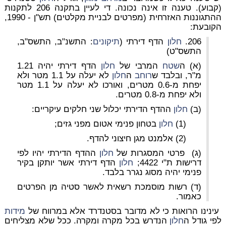
(קבוע). טענה זו אינה נכונה. די לעיין בתקנה 206 לתקנות
ההתגוננות האזרחית (מפרטים לבניית מקלטים) תש"ן - 1990,
הקובעת:
206.
חלון
הדף דירתי (
תיקונים
: התשנ"ב, התשס"ב,
התשס"ט)
(א) ה
שטח
המרבי של
חלון
הדף דירתי יהיה 1.21
מ"ר, ובלבד ש
רוחב
ה
חלון
לא יעלה על 1.1 מטר ולא
יפחת מ-0.6 מטרים, ואורכו לא יעלה על 1.1 מטר
ולא יפחת מ-0.8 מטרים.
(ב)
חלון
ההדף הדירתי יכלול שני חלקים עיקריים:
(1)
חלון
בטחון פנימי אטום מפני גזים;
(2) אלמנט מגן חיצוני להדף.
(ג) פרטי המסגרות של
חלון
ההדף הדירתי יהיו לפי
דרישות ת"י 4422;
חלון
הדף דירתי אשר יותקן בקיר
פנימי יהיה מסוג נגרר בלבד.
(ד) רשות מוסמכת רשאית לאשר סטיה מן הפרטים
כאמור.
עינינו הרואות כי לא מדובר בסטנדרד אלא במרווח של
מידות
לפי גודל ה
חלון
הנדרש בכל מקרה ומקרה. ככל שלא מצליחים