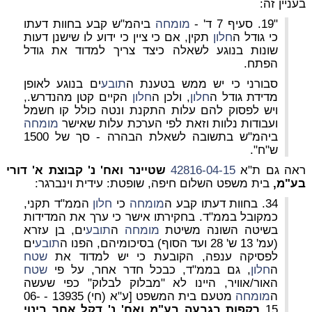
בעניין זה:
"19. סעיף 7 ד' -
מומחה
ביהמ"ש קבע בחוות דעתו
כי גודל ה
חלון
תקין, אם כי ציין כי ידוע לו שישנן דעות
שונות בנוגע לשאלה כיצד צריך למדוד את גודל
הפתח.
סבורני כי יש ממש בטענת ה
תובע
ים בנוגע לאופן
מדידת גודל ה
חלון
, ולכן ה
חלון
הקיים קטן מהנדרש.,
ויש לפסוק להם עלות התקנת ונטה כולל קו חשמל
ועבודות נלוות וזאת לפי הערכת עלות שאישר
מומחה
ביהמ"ש בתשובה לשאלת הבהרה - סך של
1500
ש"ח".
ראה גם ת"א
42816-04-15
שטיינר ואח' נ' קבוצת א' דורי
בע"מ,
בית משפט השלום חיפה, שופטת: עידית וינברגר:
34. בחוות דעתו קבע ה
מומחה
כי
חלון
הממ"ד תקני,
כמקובל בממ"ד. בחקירתו אישר כי ערך את המדידות
בשיטה השונה משיטת
מומחה
ה
תובע
ים, בן עזרא
(עמ' 13 ש' 28 ועד הסוף) בסיכומיהם, הפנו ה
תובע
ים
לפסיקה ענפה, הקובעת כי יש למדוד את
שטח
ה
חלון
, גם בממ"ד, כבכל חדר אחר, על פי
שטח
האור/אוויר, היינו לא "מבלוק לבלוק" כפי שעשה
ה
מומחה
מטעם בית המשפט [ע"א (חי) 13935 - 06-
15
רקפות בגבעה בע"מ ואח' נ' דקל אחר בינוי