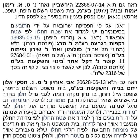
ראה גם ת"א 22366-07-14
הירשביין ואח' נ' ט. א. רימון
יזמות ובניה (1977) בע"מ,
בית משפט השלום חיפה, שופט:
אחסאן כנעאן, שם נפסק בעניין זה בסעיך 25 לפסק הדין:
"אכן על פי הפסיקה שהובאה על ידי ה
תובע
ים
בסיכומיהם יש למדוד את
שטח
ה
חלון
לפי
שטח
אור/אוויר (ראו: ע"א (מחוזי חיפה)
13935-06-15
רקפות בגבעה בע"מ נ' סבג
(פורסם בנבו); ת"א
(מחוזי תל אביב)
סולומון ואח' נ' שיכון ופיתוח
בע"מ
(פורסם בנבו); ת"א (שלום חיפה) 37684-01-
11
קוטר נ' דקל אחר בינוי והשקעות בע"מ
(פורסם סנבו)). לכן יש לאשר פיצוי בגין ליקוי זה בסך
של 2316 ש"ח".
ראה גם ת"א 20628-06-13
אבי אוחיון נ' מ. נ. חסקי אלון
ייזום בנייה והשקעות בע"מ,
בית משפט השלום בחיפה,
שופט: אייל דורון, בו נדון מקרה דומה לגבי גודל
חלון
בחדר
בית-שימוש שהיה במחלוקת בין
מומחים
: לדעת ה
מומחה
דב
סיגל שמונה מטעם בית המשפט מודדים את ה
חלון
לפי
"
מידות
בבנייה", ולדעת ה
מומחה
ד"ר אברהם בן-עזרא שמונה
על ידי ה
תובע
ים צריך למדוד את
שטח
ה
חלון
לפי מדידת החלק
המעביר אוויר ואור ל
דירה
. בית המשפט העדיף את חוות דעתו
של
מומחה
התביעה, לפיה חלקי ה
חלון
שלא מעבירים אוויר
ואור ל
דירה
אינם כלולים ב
שטח
ה
חלון
, ולהלן ציטוט מפסק הדין