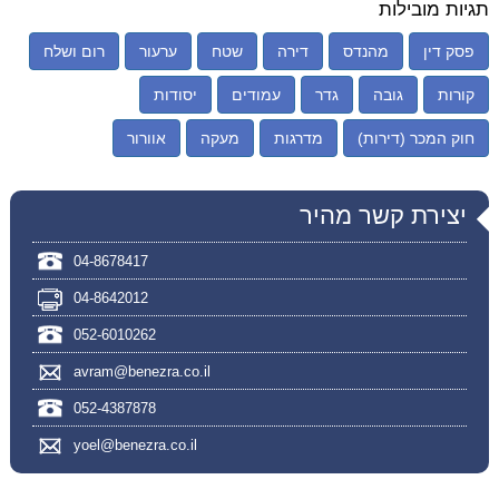
תגיות מובילות
פסק דין
מהנדס
דירה
שטח
ערעור
רום ושלח
קורות
גובה
גדר
עמודים
יסודות
חוק המכר (דירות)
מדרגות
מעקה
אוורור
יצירת קשר מהיר
04-8678417
04-8642012
052-6010262
avram@benezra.co.il
052-4387878
yoel@benezra.co.il