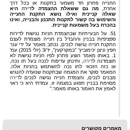
החנייה פתרון חד משמעי בתקנות או בכל דרך
אחרת,
מה גם ששאלת ההצמדה ל
דירה
היא
שאלה קניינית ואילו נושא התקנת החנייה
והשימוש בה קשור לתקנות התכנון והבנייה, ואינו
בהכרח בעל משמעות קניינית.
51. על הבעייתיות שבהצמדת חניות נגישות לדירות
ספציפיות בבניין וההבדל בין חנייה מוצמדת לעצם
התקנת חנייה נגישה לנכים, נכתב מאמר על ידי ענר
חפץ וניצן יכימוביץ' "במקרקעין", יד/3 (יולי 2015) עמ'
1. באותו מאמר הוצע פתרון לפיו חניות נגישות לא
תוצמדנה ל
דירה
, ותינתן עדיפות לנכה בעל תו נכה,
או כזה הזכאי לתו נכה להשתמש בחניות אלה.
המאמר סוקר את המגמה שבתקנות שנועדה להנגיש
מבנים לנכים, והצמדת חנייה נגישה לנכים ל
דירה
מסוימת בבניין תפגע במגמה זו. עמדתי היא כי ראוי
לאמץ את האמור באותו מאמר."
מאמרים מקושרים