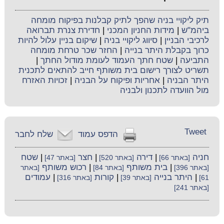
תיק ליקויי בניה שהפך לתיק קבלנות בפיקוח מומחה
ביהמ"ש
|
מידות החניון המכני
|
חדירת צנרת תברואה
לרכיבי הבניין
|
סיווג ליקויי בניה
|
שיקום בניין עלול להיות
כרוך בקבלת היתר בנייה
|
החזר שכר טרחת מומחה
התביעה
|
שטח חתך העמוד לעומת מודול החתך
|
תשריט לצורך רישום בית משותף חייב להתאים לתכנית
היתר הבניה
|
אחריות ופיקוח על הבניה
|
זכויות האזרח
מול הוועדה לתכנון ולבניה
Tweet
הדפס עמוד
שלח לחבר
חניה
|
דירה
|
חצר
|
שטח
[באתר 66]
[באתר 520]
[באתר 47]
|
בית משותף
|
רכוש משותף
[באתר 396]
[באתר 84]
[באתר
|
היתר בנייה
|
קורות
|
עמודים
61]
[באתר 39]
[באתר 316]
[באתר 241]