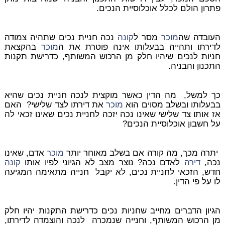
פתרון הולם לכלל אוכלוסיית הנכים.
העובדה שה
מוכר
מסר ל
קונה
נכה חניית נכים שתהיה צמודה
לדירתו ותהייה בבעלותו אינה פוטרת את ה
מוכר
בהקצאת
חניות לנכים שיהיו חלק מן הרכוש המשותף, כדרישת תקנות
התכנון והבניה.
כך למשל, מה הדין כאשר מוקצית לנכה חניית נכים שהיא
בבעלותו ובשלב מסוים הוא
מוכר
את דירתו לצד שלישי? האם
אז אותו צד שלישי שאינו נכה יזכה לחניית נכים שאינו זכאי לה
על חשבון אוכלוסיית הנכים?
יתרה מכך, מה קורה אם בשלב מאוחר יותר
מוכר
אדם, שאינו
נכה,
דירה
לאדם נכה? נוצר מצב לא הגיוני לפיו אותו
קונה
חדש, הזכאי לחניית נכים, לא יקבל חנייה מתאימה המגיעה
לו על פי הדין.
הגיון הדברים מחייב שחניות נכים כדרישת התקנות יהיו חלק
מן הרכוש המשותף, וחנייה שנמכרה לנכה והוצמדה לדירתו,