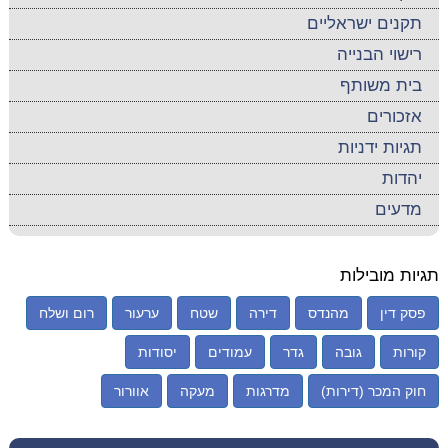
תקנים ישראליים
רישוי הבנייה
בית משותף
אזכורים
תגיות ידניות
יהדות
מדעים
תגיות מובילות
פסק דין
מהנדס
דירה
שטח
ערעור
רום ושלח
קורות
גובה
גדר
עמודים
יסודות
חוק המכר (דירות)
מדרגות
מעקה
אוורור