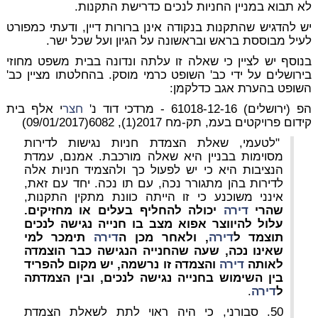
לא תבוא במניין החניות לנכים כדרישת התקנות.
יש להדגיש שהתקנות בנקודה אינן ברורות דיין, ודעתי כמפורט
לעיל מבוססת בראש ובראשונה על הגיון ועל שכל ישר.
בנוסף יש לציין כי שאלה זו עלתה ונדונה בבית משפט מחוזי
בירושלים על ידי כב' השופט כרמי מוסק. בהחלטתו מציין כב'
השופט בהערת אגב כדלקמן:
הפ (ירושלים) 61018-12-16 - מרדכי דוד נ'
חצר
י אלף בית
קידום פרויקטים בעמ, תק-מח 2017(1), 6082(09/01/2017)
"לטעמי, שאלת הצמדת חניות נגישות לדירות
מסוימות בבניין היא שאלה מורכבת. אמנם, עמדת
הנציבות היא כי יש לפעול כך ולהצמיד חניות אלה
לדירות בהן מתגורר נכה, עם תו נכה. יחד עם זאת,
אינני משוכנע כי זו הייתה כוונת מתקין התקנות,
שהרי
דירה
יכולה להחליף בעלים או מחזיקים.
עלול להיווצר אפוא מצב בו חנייה נגישה לנכים
תוצמד ל
דירה
, ולאחר מכן ה
דירה
תימכר למי
שאינו נכה, שעה שהחנייה הנגישה כבר הוצמדה
לאותה
דירה
והצמדה זו נרשמה, יש מקום להפריד
בין השימוש בחנייה נגישה לנכים, ובין הצמדתה
ל
דירה
.
50. סבורני, כי היה ראוי לתת לשאלת הצמדת