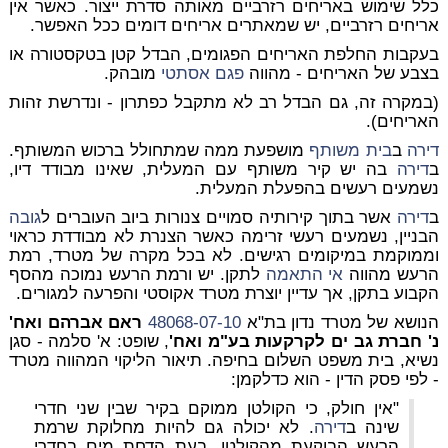
כלל שימוש באריחים רזרביים מאותה סדרת ייצור. כאשר אין
אריחים רזרביים, יש שמאתרים אריחים דומים ככל האפשר.
בעקבות החלפת האריחים הפגומים,
הבדל קטן בטקסטורה או
בצבע של האריחים - מהווה
פגם אסתטי
מובהק
.
(במקרה זה, גם הבדל רב לא מתקבל כפתרון - ונדרשת
זהות
האריחים).
דירה
ב
בית משותף
מושפעת ממה שמתחולל ברכוש המשותף.
ב
דירה
בה יש קיר משותף עם המעלית, שאינו מבודד דיו,
נשמעים רעשים בהפעלת המעלית.
ב
דירה
אשר בתוך קירותיה סמויים צנורות ביוב העוברים ל
גובה
הבניין, נשמעים רעשי זרימה כאשר הצנרת לא מבודדת כראוי
וממוקמת במיקומים רגישים. לא בכל מקרה של מטרד, רמת
הרעש מהווה
אי התאמה
לתקן. יש ורמת הרעש נמוכה מהסף
הקבוע בתקן, אך עדיין יוצרת מטרד אקוסטי והפרעה למגורים.
הנושא של מטרד נדון בת"א
48068-07-10
ראם אברהם ואח'
נ' חברת גב ים לקרקעות בע"מ ואח'
, שופט: א' סלמה - סגן
נשיא, בית משפט השלום בחיפה. תיאור הליקוי המהווה מטרד
- לפי פסק הדין - הוא כדלקמן:
"אין חולק, כי הקולטן ממוקם בקיר שבין שני חדרי
שינה ב
דירה
. לא יכולה גם להיות מחלוקת שרמת
הרעש הבוקעת מהקולטן, בעת הדחת מים בחדרי