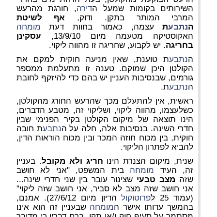
השירותים בקומות שמעל ה
דירה
, חורגת מהרעש
המרבי המותר בתקן. ודוק,
אף לשיטת
ה
נתבע
ת
עצמה, כאמור בחוות דעת
מומחה
האקוסטיקה מטעמה מיום 13/9/10,
עסקינן
בחריגה
. יש לקבוע, שחריגה זו מהווה ליקוי.
ה
נתבע
ת טוענת, שאין מניעה חוקית למקם את
הקולטן היכן שמוקם. טענה זו מתעלמת ממספר
גורמים, שבנסיבות העניין יש בהם כדי להיזקף לחובת
ה
נתבע
ת.
ראשית,
אין להתעלם מכך שהרעש החורג מהקולטן,
כשלעצמו, מהווה ליקוי, ושליקוי זה, מטבע הדברים,
הינו תוצאה של מיקום הקולטן בקיר הפנימי שבין
חדרי השינה.
בנסיבות אלה, חלה על ה
נתבע
ת חובה
חוקית, בין מכוח חוזה המכר ובין מכוח הוראות הדין,
להביא לפתרון הליקוי.
שנית, מיקום הצנרת הינו
חריג ולא מקובל
. בעניין
זה, העיד
מומחה
בית המשפט, "אני לא חושב
שזה
מצב טבעי
שצינור עובר בין שני חדרי שינה...
אני חושב שזה מצב לא סביר, אני חושב שזה ליקוי"
(עמוד 25 ל
פרוטוקול
הדיון מיום 27/6/12). אמנם,
בהמשך עדותו
אישר ה
מומחה
שבעניין זה הוא אינו
מסתמך על סעיף חוק ו/או תקן, ברם דבריו כי מדובר