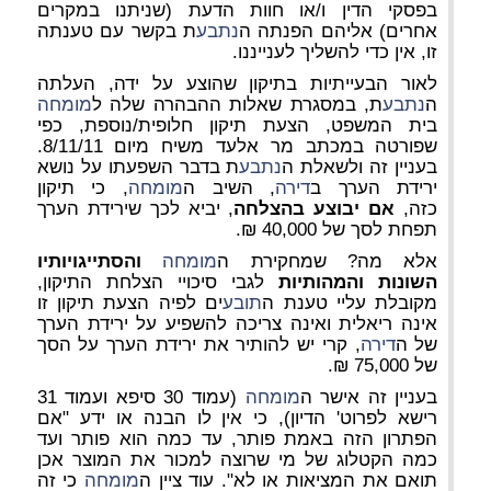
בפסקי הדין ו/או חוות הדעת (שניתנו במקרים
אחרים) אליהם הפנתה ה
נתבע
ת בקשר עם טענתה
זו, אין כדי להשליך לענייננו.
לאור הבעייתיות בתיקון שהוצע על ידה, העלתה
ה
נתבע
ת, במסגרת שאלות ההבהרה שלה ל
מומחה
בית המשפט, הצעת תיקון חלופית/נוספת, כפי
שפורטה במכתב מר אלעד משיח מיום 8/11/11.
בעניין זה ולשאלת ה
נתבע
ת בדבר השפעתו על נושא
ירידת הערך ב
דירה
, השיב ה
מומחה
, כי תיקון
כזה,
אם יבוצע בהצלחה
, יביא לכך שירידת הערך
תפחת לסך של 40,000 ₪.
אלא מה? שמחקירת ה
מומחה
והסתייגויותיו
השונות
והמהותיות
לגבי סיכויי הצלחת התיקון,
מקובלת עליי טענת ה
תובע
ים לפיה הצעת תיקון זו
אינה ריאלית ואינה צריכה להשפיע על ירידת הערך
של ה
דירה
, קרי יש להותיר את ירידת הערך על הסך
של 75,000 ₪.
בעניין זה אישר ה
מומחה
(עמוד 30 סיפא ועמוד 31
רישא לפרוט' הדיון), כי אין לו הבנה או ידע "אם
הפתרון הזה באמת פותר, עד כמה הוא פותר ועד
כמה הקטלוג של מי שרוצה למכור את המוצר אכן
תואם את המציאות או לא". עוד ציין ה
מומחה
כי זה