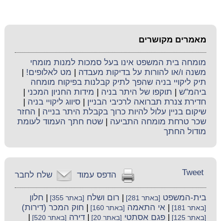
מאמרים מקושרים
מומחה בית המשפט אינו בעל סמכות למנות מומחי
משנה ו/או להורות על בדיקות מעבדה
|
מט לאלופים!
|
תיק ליקויי בניה שהפך לתיק קבלנות בפיקוח מומחה
ביהמ"ש
|
תוקפו של היתר בניה
|
מידות החניון המכני
|
חדירת צנרת תברואה לרכיבי הבניין
|
סיווג ליקויי בניה
|
שיקום בניין עלול להיות כרוך בקבלת היתר בנייה
|
החזר
שכר טרחת מומחה התביעה
|
שטח חתך העמוד לעומת
מודול החתך
Tweet
הדפס עמוד
שלח לחבר
בית-המשפט
|
רום ושלח
|
חלון
[באתר 281]
[באתר 355]
|
אי התאמה
|
חוק המכר (דירות)
[באתר 181]
[באתר 160]
|
פגם אסתטי
|
דירה
|
[באתר 125]
[באתר 20]
[באתר 520]