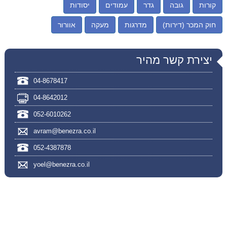
קורות
גובה
גדר
עמודים
יסודות
חוק המכר (דירות)
מדרגות
מעקה
אוורור
יצירת קשר מהיר
04-8678417
04-8642012
052-6010262
avram@benezra.co.il
052-4387878
yoel@benezra.co.il