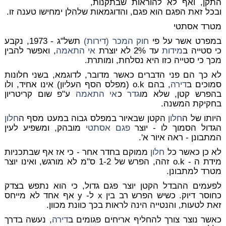
התקן, ואף לא להוראות שבתקנות,
ובכל זאת הפגם הוא פגם, והדוגמאות שלהלן ימחישו טענה זו.
מטרד אסתטי
במפרט אשר על פי
חוק המכר (דירות)
תשל"ג - 1973, נקבע
כי סטייה ב
מידות
עד 2% לא יוצרת
אי התאמה
, ואפשר להבין
מכך כי סטייה כזו היא נסלחת, ומותרת.
לא כך הם פני הדברים כאשר מדובר, לדוגמא, בשני חלונות
סמוכים ב
דירה
, בהם o.k (מפלס הסף העליון) אינו אחיד,
ולו
בהפרש קטן
, שלא מו
גדר
כ
אי התאמה
ע"פ שום קריטריון
בחקיקת המשנה.
היותו של ה
חלון
הקטן שבאיור במפלס גבוה במעט מסף ה
חלון
הגדול הסמוך לו - יוצר
פגם אסתטי
מובהק, ומשפיע לעין
המתבונן - ראה איור א'.
לא כן כאשר כל
חלון
ממוקם בחדר אחר - כי אז אף שבתכניות
מידת ה - o.k זהה, הפרש של 1-2 ס"מ לא מורגש, ואינו יוצר
מטרד למתבונן.
לפעמים ההבדל הקטן יוצר פגם גדול, כי הוא נתפש בצדק
כחוסר דיוק. כשיש הפרש רב בין x ל- y אף אחד לא מייחס
זאת לטעות, והנטייה הינה לראות בכך כוונת מכוון.
כאשר נוצר צורך להחליף אריחים פגומים ב
דירה
, נעשה בדרך