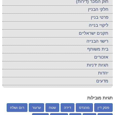
חוק המכר (דירות)
חלקי הבניין
פרטי בניין
ליקויי בנייה
תקנים ישראליים
רישוי הבנייה
בית משותף
אזכורים
תגיות ידניות
יהדות
מדעים
תגיות מובילות
פסק דין
מהנדס
דירה
שטח
ערעור
רום ושלח