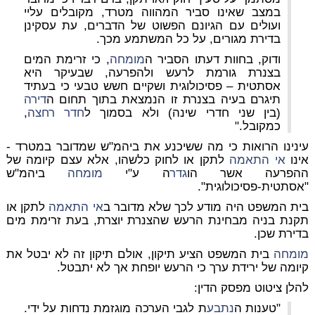
במצב שאינו סביר המהווה מטרד, מקובלים עליי
ועולים עם הגיונם הפשוט של הדברים, עת עסקינן
בדירת מגורים, על כל המשתמע מכך.
ודוק, בחוות דעתו הסביר ה
מומחה
, כי
זרימת המים
בצנרת גורמת לרעש ולהפרעה, שבעיקר היא
אסתטית – פסיכולוגית
ושקיים חשש טבעי כי בעתיד
תיגרם בעיה בצנרת זו הנמצאת בתוך תחום ה
דירה
(בין שני חדרי שינה) ולא בסמוך ל
חדר רחצה
,
כמקובל."
עינינו הרואות כי מה ששיכנע את ביהמ"ש שמדובר במטרד -
אינו
אי התאמה
לתקן או לחוק כלשהו, אלא עצם קיומה של
ההפרעה אשר הו
גדר
ה ע"י
מומחה
ביהמ"ש
"אסתטית-פסיכולוגית".
בית המשפט היה מודע לכך שלא מדובר ב
אי התאמה
לתקן או
תקנת בניה מבחינת הרעש שהצנרת יוצרת, בעת זרימת מים
בדירת שכן.
מומחה
בית המשפט הציע תיקון, אולם תיקון זה לא יבטל את
קיומה של ירידת ערך כי הרעש יופחת אך לא יתבטל.
להלן ציטוט מפסק הדין:
"טענות ה
נתבע
ת לגבי הערכה מוגזמת נדחות על ידי.