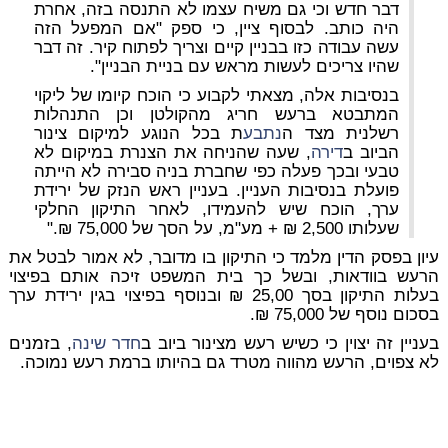
דבר חדש וכי גם משיח עצמו לא התנסה בזה, אחרת
היה כותב. לבסוף ציין, כי ספק "אם המפעל הזה
עשה עבודה כזו בבניין קיים וצריך לפתוח קיר. זה דבר
שהיו צריכים לעשות מראש עם בניית הבניין".
בנסיבות אלה, מצאתי לקבוע כי הוכח קיומו של ליקוי
המתבטא ברעש חריג מהקולטן וכן התנהלות
רשלנית מצד ה
נתבע
ת בכל הנוגע למיקום צינור
הביוב ב
דירה
, שעה שהניחה את הצנרת במיקום לא
טבעי ובכך פעלה כפי שחברת בניה סבירה לא הייתה
פועלת בנסיבות העניין. בעניין ראש הנזק של ירידת
ערך, הוכח שיש להעמידו, לאחר התיקון החלקי
שעלותו 2,500 ₪ + מע"מ, על הסך של 75,000 ₪."
עיון בפסק הדין מלמד כי התיקון בו מדובר, לא אמור לבטל את
הרעש בוודאות, ובשל כך בית המשפט זיכה אותם בפיצוי
בעלות התיקון בסך 25,00 ₪ ובנוסף בפיצוי בגין ירידת ערך
בסכום נוסף של 75,000 ₪.
בעניין זה יצוין כי כשיש רעש מצינור ביוב ב
חדר שינה
, בזמנים
לא צפוים, הרעש מהווה מטרד גם בהיותו ברמת רעש נמוכה.