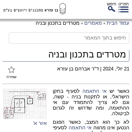
תפריט
חיפוש
לג
עמוד הבית
מאמרים
מטרדים בתכנון ובניה
»
»
כן
זי
מטרדים בתכנון ובניה
21 יולי, 2024
|
ד"ר אברהם בן עזרא
שמירה
כאשר יש
אי התאמה
לסעיף בתקן
הישראלי, או לתקנות בניה - קשה,
וגם לא צריך להתמודד עם אי
ההתאמה, ומה שדרוש זה לגרום
לביטולה.
לא כך הוא המצב, כאשר הפגם
איור א'
הנטען
אינו
מהווה
אי התאמה
לסעיפי