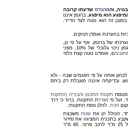
טיה, וה
מהנדס
שדעתו קרובה
מיפגע הוא מיפגע.
ברגמן איננו
מובן זה הוא נוטה לצד הדייר,
ביות בהערכת אומדן הנזקים.
רכתו של ברגמן. אף על פי כן,
ולשם זהירות, החלטתי לנכות מהערכותיו של ברגמן ניכוי גלובלי של 10%, מפני
תובע
ים, אומדנו נוטה קצת כלפי
 לבחון אותה על פי הפגמים שבה - ולא
ש, ובדיקתה איננה מוגבלת רק ביחס
 מנוסח
תקנות התכנון והבנייה (התקנת
 ועל פי ה
גדר
ת התקנות, ברור כי דרך
קום
חניה
. להלן נוסח התקנות:
חד, הכולל הן את
שטח
משבצת
שקבע בתכנית המציגה את סידור
של 25 מ"ר לרכב פרטי, 60 מ"ר