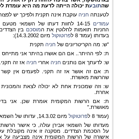
שה
תובע
ת יכולה הייתה לדעת מה היא עומדת לק
לטענתה
חניה
עוקבת אינה תקנית ולפיכך יש לפצותה
עמודים
14-15 לחוות דעתו של השמאי מטעם
החניות תואמות לחלוטין את ה
מוסכם
בין הצדדים
בעדותו (עמוד 8 ל
פרוטוקול
מיום 14.3.2002):
"ש: מה הקריטריונים של
חניה
תקנית
ת: לפי ההיתר.. אם הם אושרו בהיתר אני מתייחס 
ש: לדעתך אם נותנים
חניה
אחרי
חניה
אז זה תקני.
ת: אם זה אושר אז זה תקני. לפעמים אין קשר 
שהרשות מאשרת.
ש: וזה שמכונית אחת לא יכולה לצאת והמכונית
אחרת.
ת: אם הרשות המקומית אומרת שכן. אני בדק
מאושרת."
(עמוד 8 ל
פרוטוקול
מיום 14.3.02, עדותו של השמאי אבירן)
מעדותו של השמאי אבירן עולה, כי אישור הרשות
על הסכמת הצדדים. מסקנה זו אינה מקובלת עליי
אישורה של הרשות המקומית אינה מצביעה על 