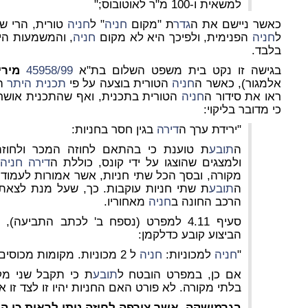
למשאית ו-100 מ"ר לאוטובוס;"
כאשר ניישם את ה
גדר
ת "מקום
חניה
" ל
חניה
טורית, הרי ש
ל
חניה
הפנימית, ולפיכך היא לא מקום
חניה
, והמשמעות הי
בלבד.
בגישה זו נקט בית משפט השלום בת"א
45958/99
מירי
אלמגור), כאשר ה
חניה
הטורית בוצעה על פי
תכנית היתר
הב
ראו את סידור ה
חניה
הטורית בתכנית, ואף שהתכנית אושר
כי מדובר בליקוי:
"ירידת ערך ה
דירה
בגין חסר בחניות:
ה
תובע
ולמצגים שהוצגו על ידי קונס, כוללת ה
דירה
חניה
מ
מקורה, ובסך הכל שתי חניות, אשר אמורות לעמוד 
ה
תובע
ת שתי חניות עוקבות. כך, שעל מנת לצאת
הרכב החונה ב
חניה
מאחוריו.
סעיף 4.11 למפרט (נספח ב' לכתב התביעה
הביצוע קובע כדלקמן:
"
חניה
למכוניות:
חניה
ל 2 מכוניות. מקומות מכוסים 1 / לא מכוסים 1."
אם כן, במפרט הובטח ל
תובע
ת כי תקבל שני מ
בלתי מקורה. לא פורט האם החניות יהיו זו לצד זו או 
בגרמושקה, אשר צורפה לחוזה ניתן לראות כי הח