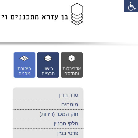
לג
כן
זי
אדריכלות
רישוי
ביקורת
והנדסה
הבנייה
מבנים
סדר הדין
מומחים
חוק המכר (דירות)
חלקי הבניין
פרטי בניין