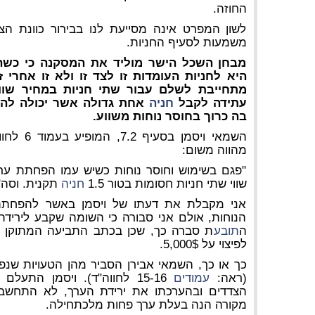
החוזה.
לשון המפרט אינה מסייעת לנו בבירור כוונת הצדד
משמעות לסעיף החניות.
מבחן השכל הישר מוליד את המסקנה כי כשהמ
היא לחניות העומדות זו לצד זו ולא זו אחרי ז
מתחייבת לשלם עבור שתי חניות במחיר שווה
עתידה לקבל
חניה
אחת גדולה אשר יכולה להכי
בה כרוך בחוסר נוחות משווע.
השמאי ויסמ
מהווה משום:
"פגם בשימוש וחוסר נוחות כשיש עמו הפחתת ער
שווי שתי חניות חסומות בטור 1.5
חניה
תקנית. וסה"כ ה
אני מקבלת את דעתו של ויסמן באשר להפחתת
הנוחות, אולם אני סבורה כי השומה שקבע לירידת 
ה
תובע
ת סברה כך, שכן בכתב התביעה המתוקן ו
לפיצוי על 5,000$.
כך או כך, השמאי אבירן הסביר מהן הטעויות שנ
(ראה:
עמודים
15-16 לחווה"ד). ויסמן הת
הצדדים ובהערכתו את ירידת הערך, לא התחשב ו
מקורה הנה בעלת ערך פחות מלכתחילה.