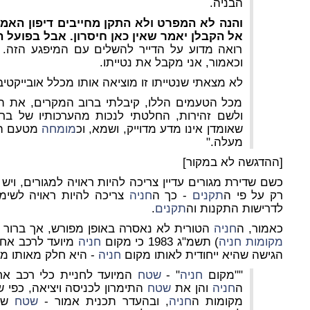
הבניה.
והנה לא המפרט ולא התקן מחייבים דיפון האמב
אל הקבלן יאמר שאין כאן חיסרון. אבל בפועל ה
רואה מדוע על הדייר להשלים עם המיפגע הזה. ב
וכאמור, אני מקבל את נטייתו.
לא מצאתי שנטייתו זו מוציאה אותו מכלל אובייקטי
מכל הטעמים הללו, קיבלתי ברוב המקרים, את הע
שאומדן אינו מדע מדוייק, ושמא, וכ
מומחה
מטעם ה
מעלה."
[ההדגשה לא במקור]
כשם שדירת מגורים עדיין צריכה להיות ראויה למגורים, ויש
רק על פי ה
תקנים
- כך ה
חניה
צריכה להיות ראויה לשימו
לדרישות התקנות וה
תקנים
.
כאמור, ה
חניה
הטורית לא נאסרה באופן מפורש, אך ברור
מקומות
חניה
)
תשמ"ג 1983 כי מקום
חניה
מיועד לרכב אחד,
הגישה שהיא ייחודית לאותו מקום
חניה
- היא חלק מאותו מ
""מקום
חניה
" -
שטח
המיועד לחניית כלי רכב א
ה
חניה
והן את
שטח
התימרון לכניסה ויציאה, כפי 
מקומות ה
חניה
, ובהעדר תכנית אמור -
שטח