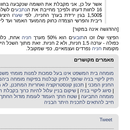
אשר על כן, אני מקבלת את השומה שנקבעה בחוות
16 לחוות דעתו ולפיכך מחייבת את ה
נתבע
ים לשלם
1,500$ בגין ירידת בערך החנייה, לפי
שער
ריבית והפרשי הצמדה כחוק מהמועד האמור ועד לי
[ההדגשה אינה במקור]
הפיצוי שלו זכו ה
תובע
ים הוא 50% מערך
חניה
אחת, כלו
כפולה - ערכה 1.5 חניות, ולא 2 חניות. זאת מתוך השכל הישר, ש
מקומות
חניה
נפרדים ועצמאיים, כפי שמקובל.
מאמרים מקושרים
מומחה בית המשפט אינו בעל סמכות למנות מומחי משנה 
תיק ליקויי בניה שהפך לתיק קבלנות בפיקוח מומחה ביה
החניון המכני
|
תכנון קונסטרוקציה ואחריות המתכנן, לא
|
סיווג ליקויי בניה
|
שיקום בניין עלול להיות כרוך בקבלת ה
מומחה התביעה
|
שטח חתך העמוד לעומת מודול החתך
חייב להתאים לתכנית היתר הבניה
Tweet