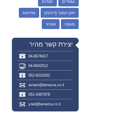
עמודים
יסודות
חוק המכר (דירות)
מדרגות
מעקה
אוורור
יצירת קשר מהיר
04-8678417
04-8642012
052-6010262
avram@benezra.co.il
052-4387878
yoel@benezra.co.il