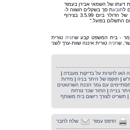
 דעתו של השמאי אבירן בעמוד
 ל
תובע
ת סך בשקלים השווה ל-
ו היציג של הדולר ביום 3.5.99 בצירוף
ום התשלום בפועל."
מר - בית המשפט קבע ש
חניה
טורית
חניה
טורית איננה שוות-ערך לשני
ו/או להורות על בדיקות מעבדה
|
מ"ש
|
תוקפו של היתר בניה
|
מידות
 מסתיימים עם גמר הכנת השרטוטים
יתר בנייה
|
החזר שכר טרחת
|
תשריט לצורך רישום בית משותף
הדפס עמוד
שלח לחבר