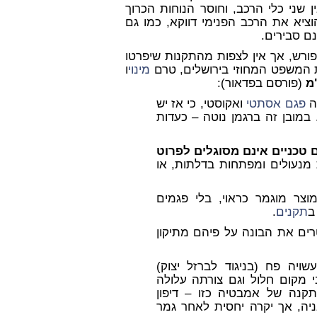
 שני כלי הרכב, וחוסר הנוחות הכרוך
וציא את הרכב הפנימי דווקא, כמו גם
ם סבירים.
ורש, אך אין לצפות מהתקנות שיפרטו
ת המשפט המחוזי בירושלים, טרם
מינוי
ו
"מ
(פורסם בפדאור):
ה
פגם אסתטי
ואקוסטי, כי אז יש
במובן זה ברגמן נוטה – כעדות
 טכניים אינם מסוגלים לפרוט
מנעולים ומפתחות בדלתות, או
צר מוגמר כראוי, בלי פגמים
ב
תקנים
.
רים את הבונה על פיהם מתיקון
יה פח (בניגוד לברזל יצוק)
מקום חלול וגם צורתה עלולה
קנה של אמבטיה כזו – דיפון
יה, אך יקרה יחסית לאחר גמר