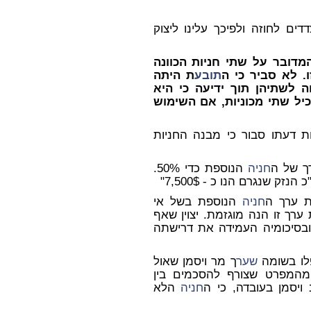
ים לחוזה ולפיכך עלינו ליצוק
דובר על שתי חניות הכוונה
ו. לא סביר כי ה
תובע
ת היתה
 לשתיהן תוך ידיעה כי היא
ל שתי מכוניות, אם השימוש
ן בסעיף 7.2, המופיע בעמוד 6 לחוות דעתו סבור כי מבנה החניות
ך של ה
חניה
הנוספת כדי 50%.
נזק שנגרם הנו כ - 7,500$"
 ערך ה
חניה
הנוספת בשל אי
ערך זו הנה מוגזמת. יצוין שאף
בסיכומיה העמידה את דרישתה
פלו בשומה
שער
ך מר ויסמן שאול
עלם מהמפרט שצורף להסכמים בין
יסמן בעובדה, כי ה
חניה
הלא