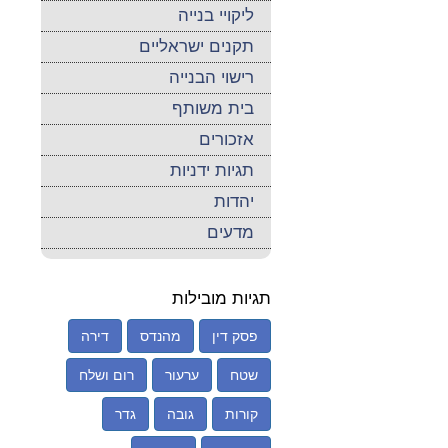
ליקויי בנייה
תקנים ישראליים
רישוי הבנייה
בית משותף
אזכורים
תגיות ידניות
יהדות
מדעים
תגיות מובילות
פסק דין
מהנדס
דירה
שטח
ערעור
רום ושלח
קורות
גובה
גדר