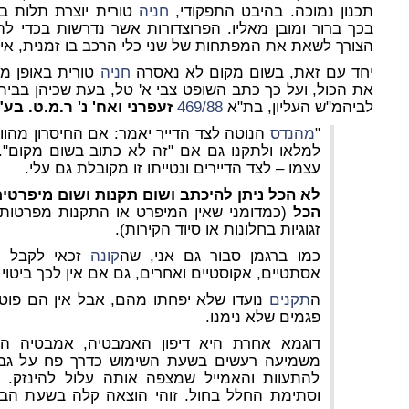
תכנון נמוכה. בהיבט התפקודי,
חניה
טורית יוצרת תלות בין
בכך ברור ומובן מאליו. הפרוצדורות אשר נדרשות בכדי לה
הצורך לשאת את המפתחות של שני כלי הרכב בו זמנית, אינ
יחד עם זאת, בשום מקום לא נאסרה
חניה
טורית באופן מפ
את הכול, ועל כך כתב השופט
צבי א' טל, בעת שכיהן בבי
לביהמ"ש העליון, בת"א
469/88
זעפרני ואח' נ' ר.מ.ט. בע
"
מהנדס
הנוטה לצד הדייר יאמר: אם החיסרון מהוו
למלאו ולתקנו גם אם "זה לא כתוב בשום מקום". 
עצמו – לצד הדיירים ונטייתו זו מקובלת גם עלי.
לא הכל ניתן להיכתב ושום תקנות ושום מיפרטים
הכל
(כמדומני שאין המיפרט או התקנות מפרטות 
זגוגיות בחלונות או סיוד הקירות).
כמו ברגמן סבור גם אני, שה
קונה
זכאי לקבל מו
אסתטיים, אקוסטיים ואחרים, גם אם אין לכך ביטוי 
ה
תקנים
נועדו שלא יפחתו מהם, אבל אין הם פוט
פגמים שלא נימנו.
דוגמא אחרת היא דיפון האמבטיה, אמבטיה העשו
משמיעה רעשים בשעת השימוש כדרך פח על גבי 
להתעוות והאמייל שמצפה אותה עלול להינזק. ת
וסתימת החלל בחול. זוהי הוצאה קלה בשעת הבנ