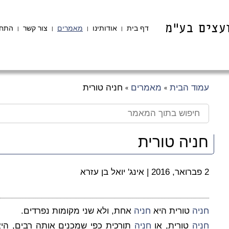
דף בית
אודותינו
מאמרים
צור קשר
התחב
|
|
|
|
עמוד הבית
מאמרים
חניה טורית
»
»
חניה טורית
2 פברואר, 2016
|
אינג' יואל בן עזרא
חניה
טורית היא
חניה
אחת, ולא שני מקומות נפרדים.
חניה
טורית, או
חניה
תורכית כפי שמכנים אותה רבים, היא