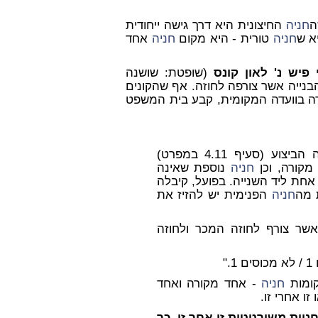
ה
חניה
החיצונית היא דרך גישה ייחודית
א ש
חניה
טורית - היא מקום
חניה
אחד
 פיש נ' לאון קונס
(שופטת: שושנה
נייה אשר צורפה לחוזה. אף שהקונים
ה בוועדה המקומית, קבע בית המשפט
ת טוענת כי בהתאם לחוזה המכר ולחוזה הביצוע (סעיף 4.11 במפרט)
קורה, וכן
חניה
נוספת שאינה
אחת ליד השנייה. בפועל, קיבלה
 מה
חניה
הפנימית יש להזיז את
), אשר צורף לחוזה המכר ולחוזה
קומות
חניה
- אחד מקורה ואחד
זו אחרי זו.
ניות משורטטות זו אחר זו, כך