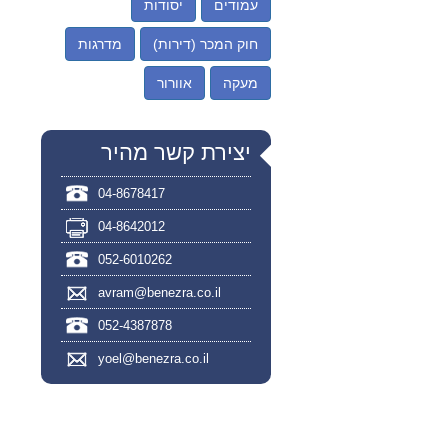
עמודים
יסודות
חוק המכר (דירות)
מדרגות
מעקה
אוורור
יצירת קשר מהיר
04-8678417
04-8642012
052-6010262
avram@benezra.co.il
052-4387878
yoel@benezra.co.il