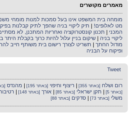
מאמרים מקושרים
מומחה בית המשפט אינו בעל סמכות למנות מומחי משנה 
מט לאלופים!
|
תיק ליקויי בניה שהפך לתיק קבלנות בפי
המכני
|
תכנון קונסטרוקציה ואחריות המתכנן, לא מסתי
ליקויי בניה
|
שיקום בניין עלול להיות כרוך בקבלת היתר בנ
מודול החתך
|
תשריט לצורך רישום בית משותף חייב להת
ופיקוח על הבניה
Tweet
רום ושלח
|
ריצוף וחיפוי
|
מהנדס
[באתר 355]
[באתר 195]
[באתר
|
תקן ישראלי
|
אורך
|
רטיבות
[באתר 5]
[באתר 85]
[באתר 148]
משלי
|
סדקים
[באתר 73]
[באתר 88]