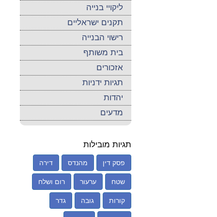
ליקויי בנייה
תקנים ישראליים
רישוי הבנייה
בית משותף
אזכורים
תגיות ידניות
יהדות
מדעים
תגיות מובילות
פסק דין
מהנדס
דירה
שטח
ערעור
רום ושלח
קורות
גובה
גדר