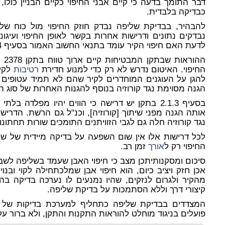
דבר התומך בדעה כי קיים אבני החיפוי כקיים הבניין כולו,
כבדיקה בלבדית.
להבהיר, בבדיקת שליפה נבדק חוזק החיפוי מול כוח של
נבדקים נתונים ודרישות אחרות בקשר לאופן החיפוי ועיגונ
לדעת האם חיפוי הקיר עומד בתנאי החשוב האמור בסעיף 3.4 כמצוטט לעיל.
החיפוי. האיטום נדרש לא רק כדי למנוע חדירת
רטיבות
לקיר
להגן על העוגנים המוחדרים לקיר שהם לא תמיד עטופים ב
הגנה מסוימת נגד קורוזיה בנוסף להגנות האחרות של סוג ה
בסעיף 2.1.3 בתקן יש דרישה כי הווים יהיו מפלדה ב
אותה הגנה מפני שיתוך [קורוזיה], וכנ"ל גם הרשת. הדר
נגד קורוזיה חלה גם לגבי הזוויתנים התומכים שורות תחתונו
לכל דרישות אלו אין שום השפעה על בדיקה מיידית של של
החיפוי רק ל
אורך
זמן רב.
סיכום ומסקנותיתכן מצב כי חיפוי האבן שעמד בשליפה לשביע
אכן חזק ויציב כיום, הוא חיפוי אבן שמלכתחילה לקוי ובנו
מהקיר ולגרום לנזקים, שהיו נמנעים לו נערכה בדיקה 
קיצורי דרך וללא הסתמכות על בדיקת שליפה.
המצדדים בבדיקת שליפה כתחליף למערכת בדיקות של
פועלים בניגוד מוחלט להוראות התקנות והתקן, ולא ברור ע