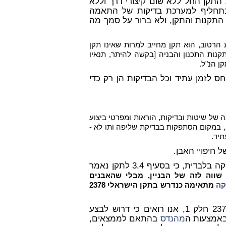
התקן החל ללא שום קיצורי דרך וללא
כתחליף למערכת בדיקות של התאמה
 התקנות והתקן, ולא ברור על סמך מה
הרטוב, הוא תקן מחייב למרות שאינו תקן
 14.03 לתוספת השניה של תקנות התכנון והבניה [בקשה להיתר, תנאיו
ס לזמן עתיד וכל הבדיקות הן רק כדי
של שיטות ובדיקות, הוראות ומפרטי ביצוע
, במקום הסתפקות בבדיקת שליפה ותו לא -
תיד.
 חיפויי האבן.
אלא שאין צורך להתפלמס עם מצדדי בדיקת השליפה כבדיקה בלבדית, כי בסעיף 3.4 לתקן נאמר
שווה לזה של הבניין, מבלי שהאבנים
קה
מתאימה כנדרש בתקן הישראלי 2378
הנדרשים על פי תקן 2378 חלק 1, אנו רואים כי דרוש לבצע
 באמצעות ה
מהנדס
בהתאם לממצאים,