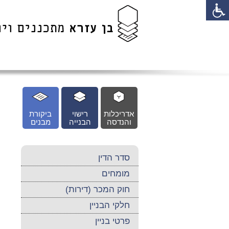
לג
כן
זי
אדריכלות
רישוי
ביקורת
והנדסה
הבנייה
מבנים
סדר הדין
מומחים
חוק המכר (דירות)
חלקי הבניין
פרטי בניין