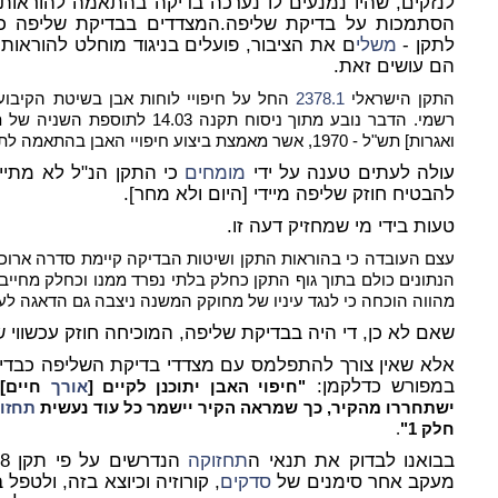
לנזקים, שהיו נמנעים לו נערכה בדיקה בהתאמה להוראות 
הסתמכות על בדיקת שליפה.המצדדים בבדיקת שליפה 
לתקן -
משלי
ם את הציבור, פועלים בניגוד מוחלט להוראות
הם עושים זאת.
התקן הישראלי
2378.1
החל על חיפויי לוחות אבן בשיטת הקיבוע 
רשמי. הדבר נובע מתוך ניסוח תקנה
ואגרות] תש"ל - 1970, אשר מאמצת ביצוע חיפויי האבן בהתאמה לתקן הנ"ל.
עולה לעתים טענה על ידי
מומחים
כי התקן הנ"ל לא מתייח
להבטיח חוזק שליפה מיידי [היום ולא מחר].
טעות בידי מי שמחזיק דעה זו.
עצם העובדה כי בהוראות התקן ושיטות הבדיקה קיימת סדרה ארוכה 
הנתונים כולם בתוך גוף התקן כחלק בלתי נפרד ממנו וכחלק מחייב
מהווה הוכחה כי לנגד עיניו של מחוקק המשנה ניצבה גם הדאגה לע
שאם לא כן, די היה בבדיקת שליפה, המוכיחה חוזק עכשווי של
במפורש כדלקמן:
"חיפוי האבן יתוכנן לקיים [
אורך
חיים] 
ישתחררו מהקיר, כך שמראה הקיר יישמר כל עוד נעשית
תחזו
חלק 1"
.
בבואנו לבדוק את תנאי ה
תחזוקה
מעקב אחר סימנים של
סדקים
, קורוזיה וכיוצא בזה, ולטפל