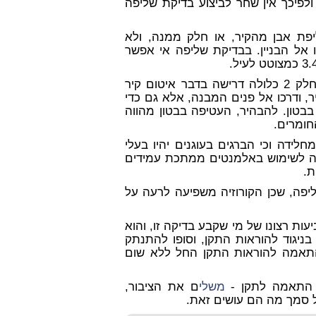
 ולפיכך אין שחר לביצוע בדיקת שליפה
יפת אבן מהקיר, או חלק ממנה, ולא
ו אל הבניין. בבדיקת שליפה אי אפשר
ההוראות שבתקן המבטיחות קיים ארוך טווח בתקן 2378 חלק 2 כלולה דרישה בדבר איטום קיר
, ודרכו אל פנים המבנה, אלא גם כדי
בטון. להבהיר, העטיפה בבטון מהווה
חומרים.
לתי מחלידה וכי הברגים בעוגנים יהיו בעלי
ישה לשימוש באלמנטים ממתכת עמידים
ת.
יפה, שכן הקורוזיה משפיעה לרעה על
ות רצונו של מי שקבע בדיקה זו, והוא
י בניגוד להוראות התקן, וסופו להתנתק
בהתאמה להוראות התקן החל ללא שום
 התאמה לתקן -
משלי
ם את הציבור,
ל סמך מה הם עושים זאת.