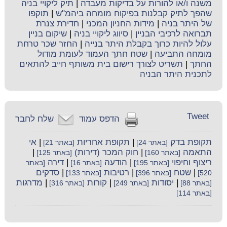
משנה ו/או להורות על בדיקות מעבדה
|
תיק ליקויי בניה
שהפך לתיק קבלנות בפיקוח מומחה ביהמ"ש
|
תוקפו
של היתר בניה
|
מידות החניון המכני
|
חדירת צנרת
תברואה לרכיבי הבניין
|
סיווג ליקויי בניה
|
שיקום בניין
עלול להיות כרוך בקבלת היתר בנייה
|
החזר שכר טרחת
מומחה התביעה
|
שטח חתך העמוד לעומת מודול
החתך
|
תשריט לצורך רישום בית משותף חייב להתאים
לתכנית היתר הבניה
Tweet
הדפס עמוד
שלח לחבר
תקופת בדק
|
תקופת אחריות
|
אי
[באתר 24]
[באתר 21]
התאמה
|
חוק המכר (דירות)
|
[באתר 160]
[באתר 125]
ריצוף וחיפוי
|
הודעה
|
דירה
[באתר 195]
[באתר 16]
[באתר
|
שטח
|
רטיבות
|
סדקים
520]
[באתר 396]
[באתר 133]
|
יסודות
|
קורות
|
מדרגות
[באתר 88]
[באתר 249]
[באתר 316]
[באתר 114]