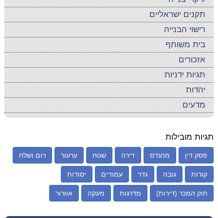
תקנים ישראליים
רישוי הבנייה
בית משותף
אזכורים
תגיות ידניות
יהדות
מדעים
תגיות מובילות
פסק דין
מהנדס
דירה
שטח
ערעור
רום ושלח
קורות
גובה
גדר
עמודים
יסודות
חוק המכר (דירות)
מדרגות
מעקה
אוורור