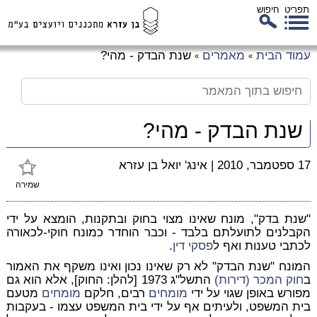
תפריט
חיפוש
לג
עמוד הבית
מאמרים
שנת הבדק - מהי?
»
»
כן
זי
שנת הבדק - מהי?
17 ספטמבר, 2010
|
אינג' יואל בן עזרא
שמירה
"שנת בדק", מונח שאינו מצוי בחוק ובתקנות, הומצא על ידי
הקבלנים לתועלתם בלבד - וכבר הוחדר כמונח חוקי-לכאורה
לכתבי טענות ואף ל
פסקי דין
.
המונח "שנת הבדק" לא רק שאינו נכון ואינו משקף את האמור
ב
חוק המכר (דירות)
התשל"ג 1973 [להלן: החוק], אלא הוא גם
מפורש באופן שגוי על ידי
מומחים
רבים, חלקם
מומחים
מטעם
בית המשפט, ולעיתים אף על ידי בית המשפט עצמו - בעקבות