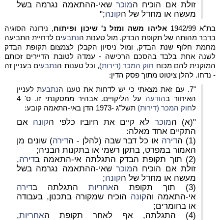
זולת אם הוכיח ה
מוכר
שאי-ההתאמה נגרמה בשל
מעשה או מחדל של ה
קונה
;"
בת"א 1942/99
אליהו משה ומזל נ' שיכון ופיתוח
, נידונה הסוגיה
בדבר מהותה של תקופת הבדק. מול טענות ה
נתבע
ים לדחיית התביעה
מחמת חלוף שנת הבדק, ומול ניסיון הקבלן לצמצום תקופת הבדק
לשנה אחת בלבד בהסכם הרכישה - עמדה לטובת הדיירים זכותם
המוקנית להם מכוח
חוק המכר (דירות)
, וכל טענות ה
נתבע
ים בעניין זה
- נדחו. להלן ציטוט מתוך פסק הדין:
"7. עם זאת מצאתי כי יש לדחות את טענו ה
נתבע
ת לעניין
האיחור ב
הודעה
על הליקויים. אבהיר ממסקנתי זו.
ס' 4
ל
חוק המכר (דירות)
תשל"ג -1973 הדן באי-התאמה קובע:
"(א) ה
מוכר
לא קיים את חיוביו כלפי ה
קונה
אם
התקיים אחד מאלה:
(1) ה
דירה
או כל דבר שבה (להלן - ה
דירה
) שונים מן
האמור במפרט, בתקן רשמי או בתקנות הבניה;
(2) תוך תקופת הבדק התגלתה אי-התאמה ב
דירה
,
זולת אם הוכיח ה
מוכר
שאי-ההתאמה נגרמה בשל
מעשה או מחדל של ה
קונה
;
(3) תוך תקופת ה
אחריות
התגלתה ב
דירה
אי-התאמה וה
קונה
הוכיח שמקורה בתכנון, בעבודה
או בחומרים;
(4) התגלתה, אף לאחר תקופת ה
אחריות
,