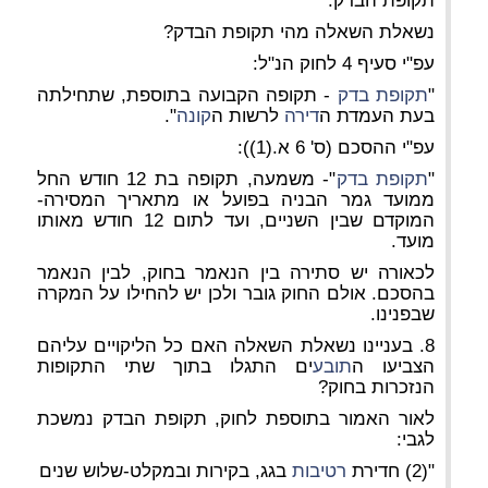
תקופת הבדק.
נשאלת השאלה מהי תקופת הבדק?
עפ"י סעיף 4 לחוק הנ"ל:
"
תקופת בדק
- תקופה הקבועה בתוספת, שתחילתה
בעת העמדת ה
דירה
לרשות ה
קונה
".
עפ"י ההסכם (ס' 6 א.(1)):
"
תקופת בדק
"- משמעה, תקופה בת 12 חודש החל
ממועד גמר הבניה בפועל או מתאריך המסירה-
המוקדם שבין השניים, ועד לתום 12 חודש מאותו
מועד.
לכאורה יש סתירה בין הנאמר בחוק, לבין הנאמר
בהסכם. אולם החוק גובר ולכן יש להחילו על המקרה
שבפנינו.
8. בעניינו נשאלת השאלה האם כל הליקויים עליהם
הצביעו ה
תובע
ים התגלו בתוך שתי התקופות
הנזכרות בחוק?
לאור האמור בתוספת לחוק, תקופת הבדק נמשכת
לגבי:
"(2) חדירת
רטיבות
בגג, בקירות ובמקלט-שלוש שנים