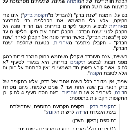
קבלת חוות דעתו של ה
מומחה
שמינה, שלעיתים מסתמכת על
פרשנות שגויה של החוק.
בפועל, המונח "שנת בדק" (להבדיל מ"
תקופת בדק
") אינו פרי
חקיקה, אלא כלי המשמש את הקבלנים כדי להתנער
מ
אחריות
לביצוע תיקוני ליקויים בדירות: אם הדייר פונה אל
הקבלן לפני "שנת הבדק", הקבלן דוחה את תיקון הליקויים עד
לסוף "בשנת הבדק". כאשר הדייר פונה אל הקבלן לאחר "שנת
הבדק" - הקבלן מתנער מ
אחריות
, בטענה שחלפה "שנת
הבדק".
ראשית, עצם העובדה שקבלן משתמש בחוק המכר דירות כמגן
מפני חבות לביצוע
תיקונים
בדירות, היא בניגוד לסעיף 7א
לחוק, אשר קובע באופן חד משמעי כי "אין להתנות על חוק זה
אלא לטובת ה
קונה
".
שנית, אין מדובר כלל בשנה אחת של בדק, אלא בתקופה של
בדק הנעה בין שנה אחת ועד 7 שנים שלמות, מיום מסירת
ה
דירה
, לאחריה 3 שנות
אחריות
. ראה נוסח סעיף 4 לחוק וכן
התקופות הקבועות בתוספת:
"
תקופת בדק
- תקופה הקבועה בתוספת, שתחילתה
בעת העמדת ה
דירה
לרשות ה
קונה
;"
"תוספת (תיקון: תש"ן)
(1) צנרת כולל מערכת הסקה ומרזבים - שנתיים;