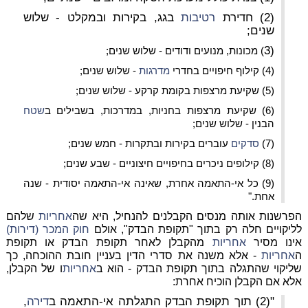
(2) חדירת
רטיבות
בגג, בקירות ובמקלט - שלוש
שנים;
(3
) מכונות, מנועים ודודים - שלוש שנים;
(4)
קילוף חיפויים בחדרי
מדרגות
- שלוש שנים;
(5) שקיעת מרצפות בקומת קרקע - שלוש שנים;
(6) שקיעת מרצפות בחניות, במדרכות, בשבילים ב
שטח
הבנין - שלוש שנים;
(7)
סדקים
עוברים בקירות ובתקרות - חמש שנים;
(8) קילופים ניכרים בחיפויים חיצוניים - שבע שנים;
(9) כל אי-התאמה אחרת, שאינה אי-התאמה יסודית - שנה
אחת."
הפרשנות אותה מנסים הקבלנים להנחיל, היא שה
אחריות
שלהם
לליקויים חלה רק בתוך "תקופת הבדק", אולם
חוק המכר (דירות)
אינו מסיר
אחריות
מהקבלן לאחר תקופת הבדק או תקופת
ה
אחריות
- אלא משנה את סדרי הדין בעניין חובת ההוכחה, כך
שליקוי שהתגלה בתוך תקופת הבדק - הוא ב
אחריות
ו של הקבלן,
אלא אם הקבלן הוכיח אחרת:
"(2) תוך תקופת הבדק התגלתה אי-התאמה ב
דירה
,