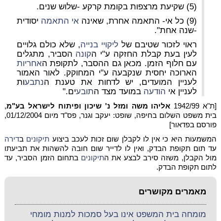
(5) שקיעת מרצפות בקומת קרקע -שלוש שנים.
(9) כל אי- התאמה אחרת, שאינה
אי התאמה
יסודית
-שנה אחת".
ראוי לזכור שטיבם של
ליקויי בנייה
, שלא כולם גלויים
לעין בעת קבלת החזקה ע"י ה
קונה
הסביר, מתגלים
עם חלוף הזמן. מכאן גם ההסבר, לתקופת ה
אחריות
הארוכה יחסית שנקבעה ע"י המחוקק. לאור האמור
לעניין המועדים, יש לדחות את טענת ה
נתבע
ות
לעניין אי
הודעה
במועד מצד ה
תובע
ים."
[ת"א 1942/99
אליהו משה ומזל נ' שיכון ופיתוח לישראל בע"מ
,
בית משפט השלום בחיפה, שופט: יעקב וגנר, פס"ד מיום 01/12/2004,
פורסם בפדאור]
המשמעות היא כי אין לו לקבלן שום זכות לעכב ביצוע
תיקונים
ב
דירה
עד תום תקופת הבדק, ואין לו לדייר שום חובה להשהות את תביעתו
מול הקבלן, משזה סירב לבצע את ה
תיקונים
בתחום הזמן הסביר, עד
לתום תקופת הבדק.
מאמרים מקושרים
מומחה בית המשפט אינו בעל סמכות למנות מומחי