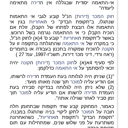
אי-התאמה יסודית שבגללה אין ה
דירה
מתאימה
ליעודה"
חוק המכר (דירות)
הנ"ל קובע לגבי אי התאמות
שנתגלו, ב"תקופת הבדק" כי ה
אחריות
בגין אי
התאמות אלו רובצת לפתחו של הקבלן, זולת אם
הוכיח הקבלן כי אי ההתאמה נגרמה בשל הרוכש.
באשר ל"תקופת ה
אחריות
" קובע ס' 4(א) לחוק הנ"ל,
כי במקרה של
אי התאמה
שהתגלתה בתקופה זו על
ה
קונה
להוכיח שמקורה בתכנון בעבודה או בחומרים
(ראה ורדי, דיני מכר דירות, תשנ"ז-1997, עמ' 27 )
לפי סעיף 4א(א) ל
חוק המכר (דירות)
ה
קונה
יהיה
זכאי להסתמך על
אי התאמה
כדלקמן:
"(1) שניתן היה לגלותה בעת העמדת ה
דירה
לרשותו,
אם הודיע עליה ל
מוכר
תוך שנה מאותו מועד;
(2) שלא ניתן היה לגלותה בבדיקה סבירה בעת
העמדת ה
דירה
לרשותו אם הודיע עליה ל
מוכר
תוך
זמן סביר לאחר שגילה אותה".
כאמור, המחוקק קבע שתי תקופות שבתחומן חלה
חובה על ה
מוכר
לתקן ליקויי בניה שהתגלו במבנה.
"תקופת הבדק" ו"תקופת ה
אחריות
", כשהאחרונה
משתרעת על פני שלוש שנים, שמתחילות עם תום