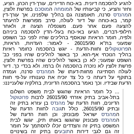
להגיע להסכמה דיונית. בא-כוח הדיירים, עורך-דין הכהן, הציע,
וחזר והציע, כי קביעותיו של ה
מומחה
ה
מוסכם
בפרשת זלוצין,
ה
מהנדס
סרנה, תאומצנה גם בהליך שלפנינו, אך עורך-דין
קמר, בא-כוחה של דיור לעולה, סירב מפורשות להיעתר
להצעה פעם אחר פעם. משנפלה הצעה זו, ולאחר
חילופי-דברים, הגיעו באי-כוח בעלי-הדין להסכמה ביניהם
ולפיה, חומר הראיות שנאסף בהליכים שהיו לפני כב' השופט
שמעוני בת"א 26015/90 - לאמור: העדויות, הראיות,
ה
פרוטוקול
ים וחוות-הדעת - יוגש בהסכמה כחומר ראיות
בהליך הנוכחי אף-הוא. כך באשר להליכים שהיו בפני כב'
השופט שמעוני; לא כן באשר להליכים שהיו בפרשת זלוצין.
פרשת זלוצין לא נזכרה בהסכמה ולו ברמז. ולא בכדי כך. דיור
לעולה הסתייגה מחוות-דעתו של ה
מהנדס
סרנה, ועמדה
בתוקף על דעתה כי כל צד יוכיח את טענותיו על-פי חוות
הדעת שבידיו. וכך נאמר בהסכמה הדיונית, בחלקיה שלענייננו:
... כל חומר הראיות שהוגש לבית משפט השלום
בתל-אביב בתיק אזרחי 26015/90 לרבות
פרוטוקול
הדיונים, חוות הדעת של
מהנדס
בן עזרא בתיק זה
ובתיק 26015/90, כולל ת
גובה
לחוות הדעת של
ה
מהנדס
ישראל פובונזק; וכן חוות הדעת של
ה
מהנדס
פובונזק שהוגשו באותו תיק, יוגשו לבית
המשפט בתיק זה והצדדים יוכלו להסתמך על חומר
זה גם לגבי דירות ה
תובע
ים בתיק זה בשינויים