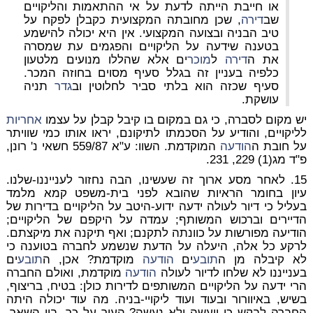
או חייבת הייתה לדעת על אי ההתאמות והליקויים
שב
דירה
, שכן מחובתה המקצועית כקבלן לפקח על
טיב הבניה ובצועה המקצועי. אין היא יכולה להישמע
בטענה שידעה על הליקויים והפגמים עת שמסרה
את ה
דירה
ל
מוכר
ים אלא שהללו מנועים מלטעון
כלפיה בעניין זה בגלל סעיף מסוים בחוזה המכר.
סעיף שכזה הוא בלתי סביר לחלוטין וב
גדר
תניה
עושקת.
יש מקום לסברה, כי גם במקום בו קיבל קבלן על עצמו
אחריות
לליקויים, והודיע על הסכמתו לתיקונם, יראו אותו כמי שוויתר
על חובת ה
הודעה
המוקדמת. השוו: ע"א 559/87 חשאי נ' רונן,
פ"ד מג(1) 229, 231.
15. לאחר מסע ארוך זה שעשינו, הבה נחזור לענייננו-שלנו.
עיון בחומר הראיות שהובא לפני בית-משפט קמא מלמד
בעליל כי דיור לעולה ידעה ידוע-היטב על הליקויים בדירות של
הדיירים וברכוש המשותף; עמדה על היקפם של הליקויים;
הודיעה מפורשות על כוונתה לתקנם; ואף תיקנה את מיקצתם.
לרקע כל אלה, היעלה על הדעת שנשמע לחברה בטוענה כי
לא קיבלה מן ה
תובע
ים
הודעה
מוקדמת? אכן, ה
תובע
ים
בענייננו לא שלחו לדיור לעולה
הודעה
מוקדמת, ואולם החברה
הרי ידעה על הליקויים המשותפים לדירות כולן: בטיח, בריצוף,
בשיש, באיוורור ובעוד ועוד ליקויי-בניה. מה עוד יכולה היתה
החברה לבקש כי ייעשה ולא נעשה? העיר על כך, בין השאר,