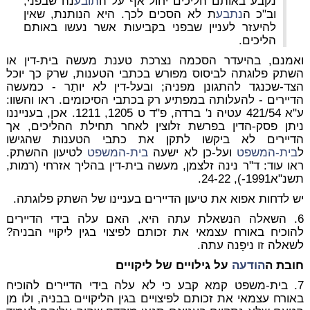
נקבע באותם הליכים יחול אף על ה
תובע
נה שבפני,
וב"כ ה
נתבע
ת לא הסכים לכך. היא הנותנת, שאין
להיעזר לעניין שבפני בקביעות אשר נעשו באותם
הליכים.
ואמנם, בהיעדר הסכמה נצרכת טענת מעשה בית-דין או
השתק פלוגתה לביסוס מפורש בכתבי הטענות, שרק כך יוכל
הצד-שכנגד להתגונן מפניה; ובעל-דין לא יותַר - כמעשה
הדיירים - להעלותה במפתיע רק בכתבי הסיכומים. ראו והשוו:
ע"א 421/54 עטיה נ' ברדה, פ"ד ט 1205, 1211. אכן, בענייננו
ניתן פסק-הדין בפרשת זלוצין לאחר תחילת ההליכים, אך
הדיירים לא ביקשו לתקן את כתבי הטענות שהגישו
ל
בית-המשפט
ועל-כן לא ישעה
בית-המשפט
לטיעון ההשתק.
ראו עוד: ד"ר נינה זלצמן, מעשה בית-דין בהליך אזרחי (רמות,
תשנ"א1991-), 24-22.
יש לדחות אפוא את טיעון הדיירים בעניינו של השתק פלוגתה.
6. השאלה הנשאלת עתה היא, האם עלה בידי הדיירים
להוכיח באורח עצמאי את זכותם לפיצוי בגין ליקויי הבניה?
לשאלה זו ניפָנה עתה.
חובת ה
הודעה
על גילויים של ליקויים
7. בית-משפט קמא קבע כי לא עלה בידי הדיירים להוכיח
באורח עצמאי את זכותם לפיצויים בגין הליקויים בבניה, ולו מן