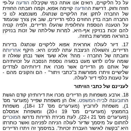
על כל הליקויים, רואים אנו אותה כמי שקיבלה
הודעה
על-פי
חוזה וחוק. דרישת ה
הודעה
קויימה אפוא, וקמה חובתה החוזית
של החברה לתקן את הליקויים שנתגלו. משנמצא לנו כי
החברה חבה בדין החוזים כלפי הדיירים, שוב אין צורך שנעמוד
על הטענה הנוספת והחלופית שהעלו הדיירים, ולפיה קנויה
להם זכות בנזיקין אף-היא, למרות שלילתה של זכות בנזיקין
בהוראה מפורשת בחוזה.
17. דיור לעולה אחראית אפוא לליקויים שנתגלו בדירות
הדיירים, והשאלה הניצבת עתה לפנינו היא: היקף
אחריות
ה
וחובתה של החברה - מהו? אלא שעד אשר נבחן שאלה זו
שומה עלינו לדוש מעט בסוגיה נוספת הנסבה על זכויותיהם
של אותם מן הדיירים אשר מכרו את דירותיהם לצדדים
שלישיים וויתרו מפורשות ב"כתבי ויתור" - הם והקונים מהם -
על טענות כלפי דיור לעולה.
לעניינם של כתבי הוויתור
18. ארבע משפחות מן הדיירים מכרו את דירותיהן קודם הגשת
ה
תובע
נה ל
בית-המשפט
. אלו הן משפחת שפייר (מערער מס'
1), משפחת לזרוביץ (מערערים מס' 17 ו-18), משפחת
בחמוצקי (מערערים מס' 19 ו-20) ומשפחת אמסלם
(מערערים מס' 21 ו-22). לעת מכירת הדירות נדרשו ה
מוכר
ים
לחתום על מיסמך שדיור לעולה הניחה לפניהם ואשר כותרתו
היא "בקשה לאישור העברת זכויות". במיסמך זה ויתרו הדיירים