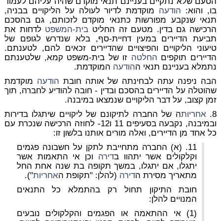
הטעם שלא נתקיים בעניינם תנאי מוקדם שהיה עליהם לעמוד
בו, והוא:
הודעה
מוקדמת לדיור לעולה על הליקויים בבניה,
תנאי שנקבע מפורשות כתנאי מוקדם לזכותם, גם בהסכם
הרכישה גם בדין. מטעם זה החליט
בית-המשפט
לדחות את
תביעת הדיירים במעין דחיית-סף, בלא שנדרש לגופם של
טיעוני הליקויים והפיצויים שהדיירים זכאים להם, לטענתם.
הדיירים תוקפים
החלטה
זו של בית-משפט קמא, שלטענתם
נתמלא בעניינם תנאי ה
הודעה
המוקדמת.
הבה ניפנה עתה לבחינתה של אותה חובת
הודעה
מוקדמת
שהוטלה על הדיירים בהסכם ובדין - חובה להודיע לחברה, תוך
זמן קצוב, על דבר הליקויים שנמצאו במיבנה.
8.
אחריות
ה של החברה לתיקונם של ליקויים שיתגלו בדירות
ובמיבנה, נקבעה בסעיפים 11 ו12- לחוזה הרכישה שנכרת עם
כל אחד מן הדיירים, ואלה מורים אותנו בלשון זו:
11. (א) החברה מתחייבת לתקן על חשבונה פגמים
וקלקולים אשר יתהוו ב
דירה
וכן אי התאמות אשר
יתגלו, אם יתגלו, במשך תקופה בת שנה אחת החל
מתאריך מסירת ה
דירה
(להלן: "תקופת ה
אחריות
").
חובת התיקון תחול רק בהתמלא כל התנאים
המנויים להלן:
(1) אי ההתאמה או הפגמים והקלקולים נובעים