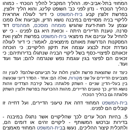
המחוזי בתל-אביב-יפו. ההליך המקביל להליך הנוכחי - כמוהו
כהליך הנוכחי - נדון לפני כב' השופט קלינג, והוא הליך זלוצין.
בפרשת זלוצין קבע
בית-המשפט
כי דיור לעולה אחראית
לליקויי בניה מסויימים במיבנה נושא הדיון, וקביעות אלו סמכו
עצמן על חוות-דעת שהגיש
מומחה
מוסכם
, ה
מהנדס
דוד
סרנה. טענת הדיירים היתה - וכזאת היא גם לפנינו - כי יש
להחיל על עניינם את מימצאי
בית-המשפט
בפרשת זלוצין ואת
המסקנות הנדרשות מאותם מימצאים, לאמור: כי דיור לעולה
נעדרת זכות לבצע עצמה את תיקון הליקויים; כי הוכחה
זכאותם לפיצויי-כסף בשל ליקויי הבניה שנתגלו בדירותיהם; כי
זכאים הם לפיצוי בגין עוגמת נפש שנגרמה להם; ועוד ועוד
ועוד.
כיצד זה שתוצאות פרשת זלוצין חלות על תביעתם-שלהם? לענין זה
מצביעים הדיירים על שני מ
קורות
, ואלה הם: אחד - הסדר דיוני שנעשה
בין בעלי-הדין; שניים - השתק פלוגתה: בשל קירבת הצדדים וזהות
נושא הדיון, כך טוענים הדיירים, מהוות ההכרעות בפרשת זלוצין השתק
פלוגתה גם בהליך הנוכחי.
בית-המשפט
המחוזי דחה את טיעוני הדיירים, ועל דחייה זו
קובלים הם לפנינו.
5. בהיות הכול ערים לכך שהליקויים אשר נתגלו במיבנה -
בדירות וברכוש המשותף - ליקויים זהים או דומים הם,
ולתכלית קיצור ההליכים, נעשו ב
בית-המשפט
המחוזי מאמצים