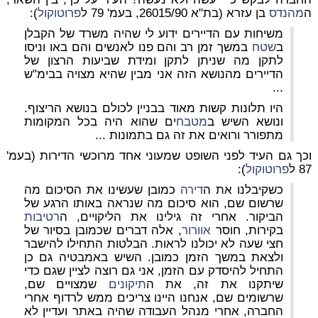
ה
מהנדס
בן עזרא (בת"א 26015/90, בעמ' 79 ל
פרוטוקול
):
משיחות עם הדיירים ידוע לי שהיה משרד של הקבלן
ב
שטח
במשך זמן רב והם פנו לאנשים והם באו וניסו
לתקן מה שניתן לתקן ומידת שביעות הרצון של
הדיירים מהנושא הזה אני מבין שהיא מצויה בבימ"ש
...
היו תלונות קשות מאוד בבניין לכולם בנושא הריצוף.
ונושא השיש ב
מטבח
ים שהוא היה בכל המקומות
מתפורר ורואים את זה גם בתמונות ...
וכך גם העיד לפני השופט שמעוני אחד מרוכשי הדירות (בעמ'
87 ל
פרוטוקול
):
כשקיבלנו את ה
דירה
כמובן שעשינו את הסיכום מה
שרשום שם, הוא סיכום מה שנראה באותו הרגע של
הביקור. אחרי זה גילינו את הליקויים, ה
רטיבות
בקירות, חוסר
אוורור
, אלה דברים שכמובן בסיור של
חצי שעה לא יכולנו לראות. הבלטות התחילו להישבר
ולצאת במשך הזמן כמובן. השיש באמבטיה גם כן
התחיל להיסדק עם הזמן, אני גם רוצה לציין שגם כדי
שיתקנו את זה, את ה
תיקונים
שמצויים שם,
שרשומים שם, אנחנו היינו צריכים ממש לרדוף אחרי
החברה, אחרי מנהל העבודה שהיה באתר ועדיין לא