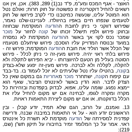
האוצר - אגף המכס ומע"מ, פ"ד נב(1) 289, 383). אכן, אין אנו
רשאים להחיל דוקטרינה זו כפשוטה על חוק חרות; ואולם נטל
הוא המוטל עלינו, שנעשה כמיטבנו כדי לקרב פירושו של חוק
לטעמים שנפחו חיים באפיו בהיוולדו. לענייננו-שלנו נאמר,
שפירוש דווקני כי ניתן לחובת ה
הודעה
המוקדמת שבחוזה
ובחוק: פירוש ולפיו תישלל זכותו של
קונה
לחזור על
מוכר
שמכר נכס לקוי אך באשר ה
הודעה
המוקדמת לא נמסרה
במועד ובנוסח המדוייק עליו הוסכם; פירוש שיתעלם מטעמיו
של הכלל אשר הוליד את חובת ה
הודעה
המוקדמת; פירוש זה -
פירוש בלתי ראוי יהיה. פירוש מעין-זה כי ניתן לכלל - פירוש
הסוטה בעליל מן הטעם להיווצרותו - יביא הפירוש לתקלה ולא
להקלה, לקללה ולא לברכה. פירוש מעין-זה יפגע שלא-בצדק
ב
קונה
, בהטילו עליו נטל שלעיתים לא יוכל לעמוד בו. בד-בבד
עם קיפוח ה
קונה
, ישתחרר
מוכר
מ
אחריות
גם במקום שאין כל
הצדק לדבר. הוא הדין באשר לאינטרס הציבור, שאף הוא
יימצא נפגע. שומה עלינו, אפוא, לבדוק בקפדנות ובזהירות כל
מקרה ומקרה לגופו, לבחינה אם יש מקום להחיל עליו את
הכלל בדווקנותו, או אם יש מקום ליצירת התאמות ראויות.
13. ואמנם, על הרוב, הגם שלא תמיד, יודע קבלן - ובין
הראשונים יודע הוא - על אי התאמות במיבנה שבנה, ודרישה
קפדנית למסירתה של
הודעה
מוקדמת לא תשרת כל אינטרס
ראוי. אמר על כך המלומד זמיר בחיבורו על תיקון תש"ן (שם,
219):