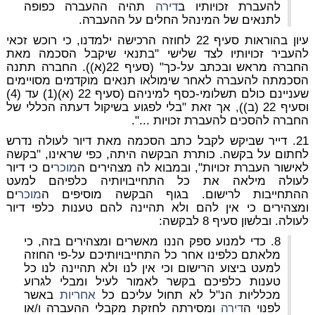
להעברת זכויותיו ב
דירה
תהיה ההעברה כפופה
לתנאים של המינהל החלים על ההעברה.
עיון בהוראות סעיף 22 לחוזה הרכישה ילמדנו, כי רוכש זכאי
להעביר זכויותיו לצד שלישי "בתנאי שיקבל הסכמה מאת
החברה מראש ובכתב על-כך" (סעיף 22(א)). החברה תתנה
הסכמתה להעברה לאחר שימולאו תנאים מוקדמים מסויימים
שעניינם כולם תשלומי-כסף למיניהם (סעיף 22 (א)(1) עד (4)
וסעיף 22 (ב)), אך זאת "בלי לפגוע בשיקול דעתה הכללי של
החברה להסכים להעברת זכויות ...".
21. דייר שביקש לקבל כתב הסכמה מאת דיור לעולה נדרש
לחתום על בקשה. כותרת הבקשה היתה, כפי שראינו, "בקשה
לאישור העברת זכויות", ובמבוא לה מצהירים ה
מוכר
ים כי דיור
לעולה מילאה את כל התחייבויותיה כלפיהם למעט
ההתחייבות לרישום. בגוף הבקשה מוסיפים ה
מוכר
ים
ומצהירים כי אין להם ולא תהיינה להם טענות כלפי דיור
לעולה. ובלשון סעיף 8 לבקשה:
8. כדי למנוע ספק הננו מאשרים ומצהירים בזה, כי
מלאתם כלפינו אחר כל התחייבויותיכם על-פי החוזה
למעט ביצוע הרישום וכי אין לנו ולא תהיינה לנו כל
טענות כלפיכם בקשר לאמור לעיל ומבלי לגרוע
מכלליות הנ"ל לא תחול עליכם כל
אחריות
באשר
לפנוי ה
דירה
ומסירתה לחזקת מקבלי ההעברה ו/או