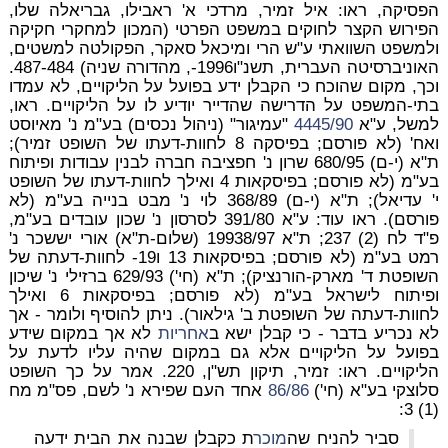
הפסיקה, ראו: איל זמיר, מרדכי א' ראבילו, גבריאלה שלו,
הפירוש הקצר לחוקים במשפט הפרטי (המכון למחקרי חקיקה
ולמשפט השוואתי ע"ש הרי ומיכאל סאקר, הפקולטה למשטים,
האוניברסיטה העברית, תשנ"ו1996-, מהדורה שניה) 487-484.
וכך, מקום שהוכח כי הקבלן ידע בפועל על הליקויים, לא עמדו
בתי-המשפט על הדרישה שהדייר יודיע לו על הליקויים. ראו,
למשל, ע"א
4445/90
"עמיגור" (ניהול נכסים) בע"מ נ' מאיוסט
ואח' (לא פורסם; בפיסקה 8 לחוות-דעתו של השופט זמיר);
ת"א (י-ם) 680/95 שרון נ' חפציבה חברה לבנין עבודות ופיתוח
בע"מ (לא פורסם; בפיסקאות 4 ואילך לחוות-דעתו של השופט
י' עדיאל); ת"א (י-ם) 368/89 לוי נ' מבט בנייה בע"מ (לא
פורסם). ראו עוד: ע"א 391/80 לסרסון נ' שכון עובדים בע"מ,
פ"ד לח (2) 237; ת"א 19938/97 (שלום-ת"א) אורי יששכר נ'
רמט בע"מ (לא פורסם; בפיסקאות 13 ו19- לחוות-דעתה של
השופטת ד' מארק-הורנציק); ת"א (חי') 629/93 ברזילי נ' שיכון
ופיתוח לישראל בע"מ (לא פורסם; בפיסקאות 6 ואילך
לחוות-דעתה של השופטת ב' גילאור). ניתן להוסיף ולומר - אך
לא נכריע בדבר - כי קבלן ישא ב
אחריות
לא אך במקום שידע
בפועל על הליקויים אלא גם במקום שהיה עליו לדעת על
הליקויים. ראו: זמיר, תיקון תש"ן, 220. אמר על כך השופט
סלוצקי בע"א (חי')
86/86
אחד העם שפירא נ' לשם, פס"מ מח
(1) 3:
סביר להניח שה
מוכר
ת כקבלן שבנה את הבית ידעה