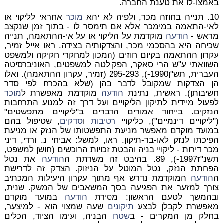
באמצו-לו את טענת החברה.
10. תנייה בחוזה מכר, ולפיה לא יהא
מוכר
אחראי לליקוי או
לאי-התאמה במימכר אלא אם תימסר לו - בתוך זמן שנקצב
מראש -
הודעה
מוקדמת על הליקוי או על אי-ההתאמה, תנייה
שכיחה היא בהסכמי מכר, והצדקותיה בצידה. ראו אייל זמיר,
עקרון ההתאמה בקיום חוזים (המכון למחקרי חקיקה ולמשפט
השוואתי ע"ש הרי סאקר, הפקולטה למשפטים, האוניברסיטה
העברית, תש"ן1990-), 295-293 (זמיר, עקרון ההתאמה). ואלו
הן הצדקות שמקובל לדבר בהן (שלא בהכרח לפי סדר
חשיבותן). ראשית, נתינת
הודעה
מוקדמת מאפשרת ל
מוכר
לפעול מיידית לתיקון הליקויים ועל דרך זה למנוע התרחבות
הנזקים. בייחוד אמורים הדברים ב"ליקויים מתפשטים"
("ליקויים דינמיים"), כליקויי
רטיבות
ו
סדקים
, שטיפול בהם
במועד מוקדם מאפשר מניעת התפשטותו של הנזק או מניעת
הפיכתו לנזק לאו-בר-תיקון. ראו, למשל: אביחי נ. ורדי, דיני
מכר דירות - ליקויי בניה והבטת זכויות הרוכשים (חושן למשפט,
תשנ"ז1997-), 89. בהיבט זה משרתת ה
הודעה
את נטל
הפחתת הנזק, נטל המוטל על הניזוק. הצדק זה לדרישת
ה
הודעה
המוקדמת נדרש אף מתוך עקרון היעילות המכתיב
צורך למזער את הפגיעה בסך המשאבים של המשק. שנית,
ובהמשך לטעם הראשון: מסירת
הודעה
במועד מוקדם
מאפשרת לקבלן לבצע
תיקונים
שעה שמצוי הוא - למיצער,
בחלק מן המקרים - ב
שטח
הבניה, ועימו הציוד, הכלים