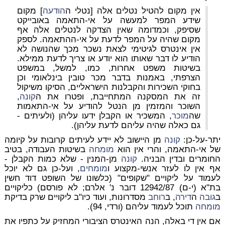
אין מקום להטיל נטלים אלה [נטלי ה
הודעה
] מקום
שידע המפר למעשה על אי-התאמה באובייקט
שסיפק, וכמדומה שאין הצדקה לנטלים אלה אף
מקום שהיה על המפר לדעת על אי-ההתאמה. לספק
אין אינטרס לגיטימי לצאת נשכר מכך שהנושה לא
הודיע לו דבר שאותו הוא יודע או צריך לדעת ממילא.
בשיטות משפט אחרות, כמו, למשל, במשפט
הצרפתי, באמנות בדבר מכר טובין בינלאומי וכן
בחוקי השכירות והקבלנות הישראליים, הסיקו משיקול
זה את המסקנה המתחייבת, ופטרו את ה
קונה
,
השוכר והמזמין מן הנטל להודיע על אי-התאמות
שה
מוכר
, המשכיר או הקבלן ידעו עליהן (ולעיתים -
גם כאלה שהיה עליהם לדעת עליהן).
יתר-על-כן:
קונה
מן היישוב לא יידע לעיתים קרובות על קיומה
של אי-התאמה, והרי אין הוא
מומחה
בשיטות העבודה, בטיב
החומרים ובדין הבניה.
קונה
מן-המנין - שלא כמות הקבלן -
אף אין לו לעזר אנשי-מקצוע ו
מומחים
, ועל-כן גם לא יוכל
לעמוד על ליקויים "שקופים" (כלשונו של השופט דוד חשין
בת"א (י-ם) 12942/87 דובר נ' אלרם; לא פורסם) כליקויים
ב
גובה
ה
דירה
, ב
רוחב
מסדרונות, ועוד כיו"ב ליקויים שרק בדיקת
מומחה
תוכל לעמוד עליהם (ורדי, 94).
אם אין די באלה, הנה האינטרס הציבורי המחזיק על כתפיו את