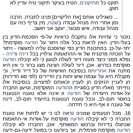
תוקנו כל ה
תיקונים
. הטיח בעיקר תיקוני טיח עדיין לא
תוקן.
... כשגילינו אותם [את הליקויים] פנינו לחברה, הרבה
זמן אחרי היה מנהל עבודה ב
שטח
, מין צריף כזה עם
מנהל עבודה, איש מבוגר, יעקב אני חושב.
נזכור כי עדויות אלו נתקבלו כראיות על-פי הסכמת-הדיון בין
בעלי-הדין. האין לראות בכל אלה ויתור על
הודעה
מוקדמת?
יתר-על-כן: במתכונת הדיון כפי שהוסכם עליה למעשה - ויתור
על הוכחה פרטנית של אי-ההתאמות וגילויין בכל
דירה
ו
דירה
-
נפלא ממני כיצד מעזה דיור לעולה לטעון כי לא קיבלה
הודעה
מוקדמת כנדרש. אכן, דיור לעולה הציגה מצג ברור כי אין היא
מתנה את
אחריות
ה בנסיבות האישיות של כל דייר ודייר, וכי
מקבלת היא על עצמה שיש זהות בין הדיירים (לפי סוג הדירות)
הן לעניין הנזקים הן לעניין זכאותם לפיצויים. בנסיבות אלו
נתייתר מאליו הדיון בסוגיית ה
הודעה
המוקדמת, וטיעון החברה
על-אודות היעדרה של
הודעה
זו אינה אלא טענה הנטענת
בחוסר תום-לב. וככל טענה הנטענת בהיעדר תום-לב, דינה
של טענה זו אף-היא כי תידחה.
16. מכל הטעמים שמנינו נראה לנו כי יש לדחות את טענת
החברה כי לא קיבלה
הודעה
מוקדמת על-אודות אי-התאמות
שנתגלו בדירות וברכוש המשותף. אכן, החברה לא קיבלה
הודעה
מוקדמת פורמלית, אך ביודענו כי בפועל ידעה-גם-ידעה