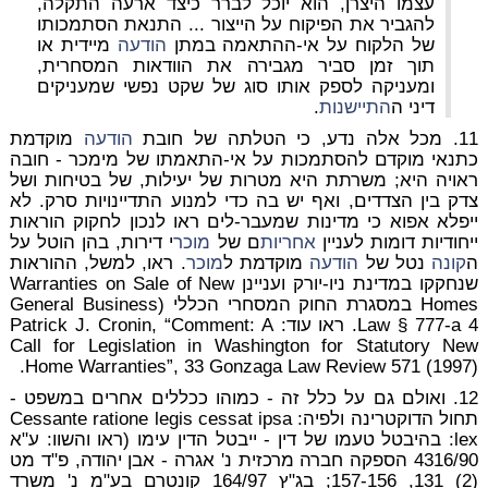
עצמו היצרן, הוא יוכל לברר כיצד ארעה התקלה,
להגביר את הפיקוח על הייצור ... התנאת הסתמכותו
של הלקוח על אי-ההתאמה במתן
הודעה
מיידית או
תוך זמן סביר מגבירה את הוודאות המסחרית,
ומעניקה לספק אותו סוג של שקט נפשי שמעניקים
דיני ה
התיישנות
.
11. מכל אלה נדע, כי הטלתה של חובת
הודעה
מוקדמת
כתנאי מוקדם להסתמכות על אי-התאמתו של מימכר - חובה
ראויה היא; משרתת היא מטרות של יעילות, של בטיחות ושל
צדק בין הצדדים, ואף יש בה כדי למנוע התדיינויות סרק. לא
ייפלא אפוא כי מדינות שמעבר-לים ראו לנכון לחקוק הוראות
ייחודיות דומות לעניין
אחריות
ם של
מוכר
י דירות, בהן הוטל על
ה
קונה
נטל של
הודעה
מוקדמת ל
מוכר
. ראו, למשל, ההוראות
שנחקקו במדינת ניו-יורק ועניינן Warranties on Sale of New
Homes במסגרת החוק המסחרי הכללי (General Business
Law § 777-a 4. ראו עוד: Patrick J. Cronin, “Comment: A
Call for Legislation in Washington for Statutory New
Home Warranties”, 33 Gonzaga Law Review 571 (1997).
12. ואולם גם על כלל זה - כמוהו ככללים אחרים במשפט -
תחול הדוקטרינה ולפיה: Cessante ratione legis cessat ipsa
lex: בהיבטל טעמו של דין - ייבטל הדין עימו (ראו והשוו: ע"א
4316/90 הספקה חברה מרכזית נ' אגרה - אבן יהודה, פ"ד מט
(2) 131, 157-156; בג"ץ 164/97 קונטרם בע"מ נ' משרד