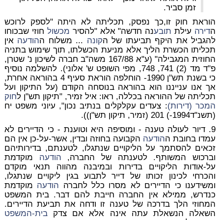
זמן סביר.
הוראת חוק זו,כך נפסק, תכליתה לא היתה "לספק לרוכש
ה
דירה
עילת
תובע
נה חדשה" אלא "להסיר
מכשול
חוזי שבכוחו
להגביל את היקף תביעתו של ה
קונה
... משלוח ה
הודעה
אין
תכליתו הכשרת הליך אלא מניעת הכשלתו, תוך שימוש בתניה
החוזית המגבילה" (ע"א 167/88 משה"ב חברה לשיכון נ' שטרן,
פ"ד מד (2) 741, 748, מפי השופט ש' אלוני). להשלמה נוסיף
כי בשנת תש"ן 1990- הוחלפה הוראת סעיף 4 בהוראה אחרת,
אך אנו ענייננו הוא בהוראה בנוסחה הקודם (על התיקון ועל
תכליתה של ההוראה בכללה, ראו: איל זמיר, "תיקון תש"ן ל
חוק
המכר (דירות)
: צעדים עקלקלים בנתיב נכון", עיוני משפט יח
(תשנ"ד1994-) 201 (זמיר, תיקון תש"ן)).
9. דיור לעולה טענה - ומוסיפה היא וטוענת - כי הדיירים לא
עמדו בחובת ה
הודעה
הקבועה בחוזה ובדין, אשר-על-כן אין הם
זכאים להסתמך על הליקויים שנתגלו, לטענתם, בדירותיהם
וברכוש המשותף. לטענתה של החברה,
הודעה
מוקדמת
על-אודות הליקויים בדירות ובמיבנה מהווה תנאי מוקדם
והכרחי לכינון זכותו של דייר לתבוע בגין ליקויים שנתגלו,
ומשידענו כי הדיירים לא מסרו כלל לחברה
הודעה
מוקדמת
כנדרש, ממילא אין החברה חייבת להם דבר. בית המשפט
המחוזי הלך בדרכה של טענה זו ודחה את תביעת הדיירים.
השאלה הנשאלת עתה אינה אלא אם צדק
בית-המשפט