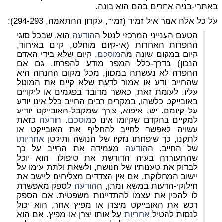
באתרי-בניה אחרים בהם הוא בונה.
על כל אלה אמר איל זמיר (זמיר, עקרון ההתאמה, 294-293):
הטעם הענייני המרכזי לנטל ה
הודעה
הוא, שבכל סוגי
ההפרות האחרות (אי-קיום מוחלט, קיום באיחור,
קיום במקום שונה מה
מוסכם
, קיום שלא בידי האדם
הנכון) בדרך-כלל המפר מודע להפרתו. גם אם
ההפרה לא נעשתה במכוון, מכל מקום ההנחה היא
שהחייב יודע או אמור לדעת שלא קיים את המוטל
עליו. לעומת זאת, כאשר מדובר בפגמים או ליקויים
באובייקט כלשהו, במקרים רבים החייב כלל אינו יודע
על קיומם. יש, איפוא, צורך שמקבל-האובייקט יודיע
למקיים בהקדם שקיומו אינו כ
מוסכם
.
הודעה
כזאת
עשויה לאפשר לחייב להחליף את האובייקט או
לתקנו, כך שיפחתו נזקיו של הנושה ותיקטן
אחריות
ו
של החייב. ה
הודעה
מעמידה את החייב על כך
שהתעוררה בעיה הדורשת את טיפולו. הוא יוכל
לבדוק את טענותיו של הנושה, ולשאת ולתת עימו על
יישוב המחלוקת. אם אין הצדדים מצליחים ליישב את
חילוקי-הדעות במשא ומתן, ה
הודעה
לספק מאפשרת
לו להכין את עצמו להתדיינות משפטית. אם הספק
רכש את האובייקט מיצרן או מפיץ אחר, הוא יכול
לנסות להטיל
אחריות
על אותו יצרן או מפיץ. אם הוא