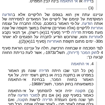
ב
דירה
או
אי התאמה
בינה לבין המפרט.
(ב) ...................................
ענייננו עתה אין הוא בגופם של הליקויים אלא ב
הודעה
המוקדמת על קיומם של ליקויים ועל המועדים למסירתה של
אותה
הודעה
. על-פי האמור בהסכם, נטלה החברה על עצמה
אחריות
לליקויים (אלה ואחרים) שיתגלו במשך תקופה של שנה
מעת מסירת ה
דירה
לדייר (סעיף 11(א) רישה), אך תנאי נקבע
ל
אחריות
והוא, שהרוכש הודיע לחברה על הפגמים לא יאוחר
מ30- ימים מתום תקופת ה
אחריות
(סעיף 11(א)(2)).
לצד הסכמה זו שבחוזה הרכישה, חלה על ענייננו הוראת סעיף
4 ל
חוק המכר (דירות)
, תשל"ג1973-, אשר לעת כריתת החוזה
קבעה כך:
4.
אי התאמה
(א) כל דבר שבו היתה ה
דירה
שונה מן האמור
במפרט או בתקנת בניה או בתקן רשמי יהיה, על אף
האמור בחוזה המכר, בבחינת אי-התאמה
כמשמעותה בחוק המכר, תשכ"ח1968-.
(ב) ה
קונה
יהיה זכאי להסתמך על אי-התאמה
כאמור בסעיף קטן (א) אם נתן ל
מוכר
הודעה
עליה
תוך שנה מיום העמדת ה
דירה
לרשות ה
קונה
, ואם
גילה אותה לאחר מכן - לאחר שגילה אותה, הכל תוך