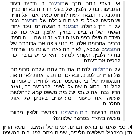
אין דעתי נוחה מכך ש
תובע
נה זו נדחית בעוד
התביעות בתיק זלוצין, של בעלי הדירות באותו בניין,
התקבלו. זו תוצאה קשה להדיוט שאינו אמון על הדין,
ושיתקשה לעכל כי לעיתים גורלה של
תובע
נה נגזר
על ידי דרך ניהולה.
תובע
נה זו הוגשה זמן ניכר אחרי
הגשתן של התביעות בתיקי זלוצין, ובאי כח שני
הצדדים העלו בפני טענות שלא נדונו שם ... הוספתי
דברים אחרונים אלה, כי הנני צופה את אכזבתם של
ה
תובע
ים שבכאן, לאור התוצאה השונה מזו שהיתה
בתיקי זלוצין. תקוותי למיזער היא כי יש בדברי כדי
להפיס את דעתם.
על ה
החלטה
לדחות את תביעתם עלתה טרונייתם
של הדיירים לפנינו, ובאי-כוחם תקפו אחת לאחת את
הנמקותיו של בית-משפט קמא לדחיית טיעוניהם.
להלן נדון בסוגיות שהועלו לפנינו להכרעה בהן, ואגב
הדיון נבחן את טעמיו של בית-משפט קמא להחלטות
שעשה ואת טיעוני המערערים בעניינן של אותן
החלטות.
האם קביעות
בית-המשפט
בפרשת זלוצין מהוות
מעשה בית-דין בפרשה שלפנינו?
4. כפי שאמרנו בראש דברינו, עניינו של המיבנה נושא הדיון
נדון במקביל בשלושה הליכים, שניים מהם לפני בית המשפט