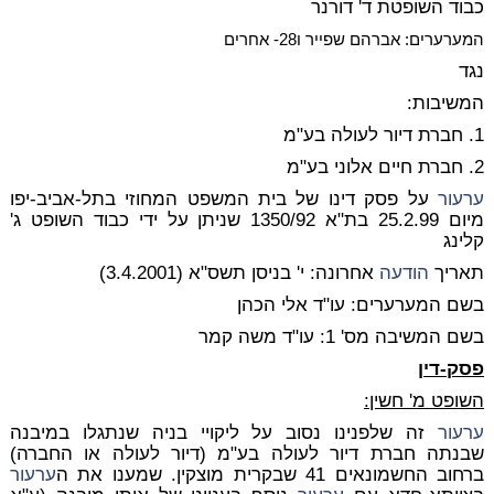
כבוד השופטת ד' דורנר
המערערים: אברהם שפייר ו28- אחרים
נגד
המשיבות:
1. חברת דיור לעולה בע"מ
2. חברת חיים אלוני בע"מ
ערעור
על פסק דינו של בית המשפט המחוזי בתל-אביב-יפו
מיום 25.2.99 בת"א 1350/92 שניתן על ידי כבוד השופט ג'
קלינג
תאריך
הודעה
אחרונה: י' בניסן תשס"א (3.4.2001)
בשם המערערים: עו"ד אלי הכהן
בשם המשיבה מס' 1: עו"ד משה קמר
פסק-דין
השופט מ' חשין:
ערעור
זה שלפנינו נסוב על ליקויי בניה שנתגלו במיבנה
שבנתה חברת דיור לעולה בע"מ (דיור לעולה או החברה)
ברחוב החשמונאים 41 שבקרית מוצקין. שמענו את ה
ערעור