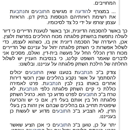
המחוייבים.
... במצורף ל
הודעה
זו מגישים ה
תובע
ים וה
נתבע
ת
את רשימת ראיותיהם הנוספות בתיק דנן. הראיות
עצמן יצורפו על ידי כל צד לסיכומיו.
כך באשר להסכמה הדיונית, וכך באשר לטענת הדיירים כי דיור
לעולה נתפשת בהשתק פלוגתה מכוח ההליכים בפרשת זלוצין.
אכן, היעדרה של הסכמה דיונית אין בו, כשהוא לעצמו, כדי
לשלול אפשרות כי השתק פלוגתה יחול על עניינם של הדיירים
מכוח הדין הכללי החל על מעשה בית-דין. ואולם, מסכים אני
לדברים שאמר השופט קלינג, כי בנסיבות העניין יש לשלול
החלתה של הילכת השתק פלוגתה על ענייננו. ובלשונו:
צודק ב"כ ה
נתבע
ת בטענו שאין ה
תובע
ים יכולים
להסתמך על אשר נקבע בהליכים שבין רוכשי דירות
אחרים באותו בנין לבין ה
נתבע
ת. פרט לאמירה
כוללת כי קיים השתק פלוגתה כלפי ה
נתבע
ת, לא
טרח ב"כ ה
תובע
ים לפרט מדוע כך הוא. כרגיל השתק
פלוגתה חל בין אותם בעלי דין. אם כי יש והכרעה
שיפוטית תחייב גם בהליכים שבהם אין זהות בין בעלי
הדין, לא הצביע ב"כ ה
תובע
ים מדוע יש לעשות כן
בענייננו.
יתר על כן, טוען ב"כ ה
תובע
ים כי אכן הציע שאשר