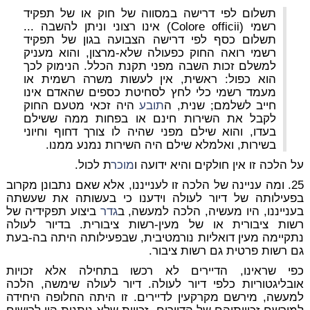
תשלום לפי דרישה במסווה של חוק או של תפקיד
רשמי (Colore officii) אינו רצוני וניתן להשבה ...
תשלום כסף לפי דרישה הצבועה בגון של תפקיד
רשמי רואה החוק כפעולה שלא-מרצון, והוא מעניק
למשלם זכות השבה מפני תקנת הכלל. הנימוק לכך
הוא כפול: ראשית, אין לעשות משרה רשמית או
מעמד רשמי כלי לחץ לסחיטת כספים שהאדם אינו
חייב לשלמם; שנית, ה
תובע
היה זכאי מטעם החוק
לקבל את השירות חינם או בפחות ממה ששילם
בעדו, והוא שילם מפני שהיה לו צורך דחוף וחיוני
בשירות, ואלמלא שילם היה השירות נמנע ממנו.
על הלכה זו אין חולקים והיא ידועה ו
מוכר
ת לכול.
25. ומה עניינה של הלכה זו לענייננו, אלא שאם נתבונן מקרוב
בפעילותה של דיור לעולה וידענו כי בעשותה את שעשתה
בענייננו, היו מעשיה, הלכה למעשה, ב
גדר
ביצוע תפקידיה של
רשות ציבורית או של מעין-רשות ציבורית. בדיור לעולה
נתקיימה מעין דואליות נורמטיבית, שבפעילותה היתה בה-בעת
גם רשות פרטית גם רשות ציבור.
כפי שראינו, הדיירים לא רכשו בתחילה אלא זכויות
אובליגטוריות כלפי דיור לעולה. דיור לעולה שימשה, הלכה
למעשה, מירשם מקרקעין לדיירים. זו היתה החלופה היחידה