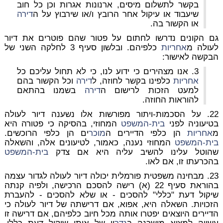
בקשר לתשלום מיסים, ארנונות אגרות וכן כל חוב
שיעבוד או עיקול אחר הרובץ ו/או שירבוץ על ה
דירה
או הקשור בה.
גם הקונים נדרשו לחתום על פטור שהם פוטרים את דיור
לעולה מ
אחריות
כלפיהם. ובלשון סעיף 3 לחלקה השני של
הבקשה לאישור:
3. אנו מצהירים כי ידוע לנו, כי לא תחול עליכם כל
אחריות
כלפינו בקשר לחוזה, ל
דירה
וכל הקשור בהם
למעט הזכות לרישום ה
דירה
בשמנו בהתאם
להוראות החוזה.
22. על הסכמות-ויתור מפורשות אלו נשענה דיור לעולה
בטיעוניה לפני
בית-המשפט
המחוזי, בהסיקה כי פטורה היא
מ
אחריות
הן כלפי הדיירים ה
מוכר
ים הן כלפי הרוכשים.
בית-המשפט
המחוזי נענה, כאמור, לטיעונים אלה, והשאלה
שהוטל עלינו להשיב עליה היא אם צדק
בית-המשפט
בהכרעתו זו, אם לאו.
23. מבחינה משפטית פורמלית יכולה דיור לעולה לגדור עצמה
בהוראת סעיף 22 (א) רישה להסכם הרכישה, ולפיה קנתה
שיקול דעת "כללי" להסכים - או שלא להסכים - להעברת
הזכויות. השאלה היא, אפוא, אם דרישתה של דיור לעולה כי
הדיירים היוצאים יפטרו אותה מכל חיוב כלפיהם, אם דרישה זו