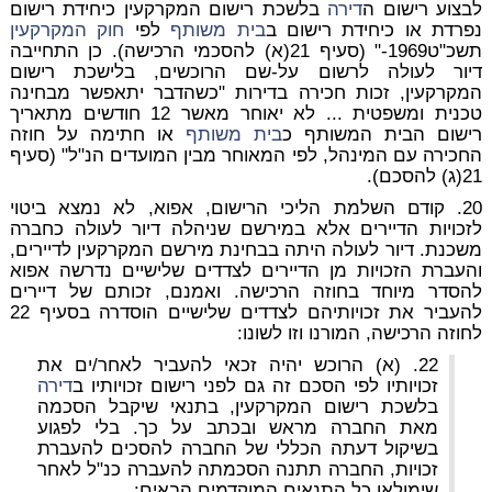
לבצוע רישום ה
דירה
בלשכת רישום המקרקעין כיחידת רישום
נפרדת או כיחידת רישום ב
בית משותף
לפי
חוק המקרקעין
תשכ"ט1969-" (סעיף 21(א) להסכמי הרכישה). כן התחייבה
דיור לעולה לרשום על-שם הרוכשים, בלישכת רישום
המקרקעין, זכות חכירה בדירות "כשהדבר יתאפשר מבחינה
טכנית ומשפטית ... לא יאוחר מאשר 12 חודשים מתאריך
רישום הבית המשותף כ
בית משותף
או חתימה על חוזה
החכירה עם המינהל, לפי המאוחר מבין המועדים הנ"ל" (סעיף
21(ג) להסכם).
20. קודם השלמת הליכי הרישום, אפוא, לא נמצא ביטוי
לזכויות הדיירים אלא במירשם שניהלה דיור לעולה כחברה
משכנת. דיור לעולה היתה בבחינת מירשם המקרקעין לדיירים,
והעברת הזכויות מן הדיירים לצדדים שלישיים נדרשה אפוא
להסדר מיוחד בחוזה הרכישה. ואמנם, זכותם של דיירים
להעביר את זכויותיהם לצדדים שלישיים הוסדרה בסעיף 22
לחוזה הרכישה, המורנו וזו לשונו:
22. (א) הרוכש יהיה זכאי להעביר לאחר/ים את
זכויותיו לפי הסכם זה גם לפני רישום זכויותיו ב
דירה
בלשכת רישום המקרקעין, בתנאי שיקבל הסכמה
מאת החברה מראש ובכתב על כך. בלי לפגוע
בשיקול דעתה הכללי של החברה להסכים להעברת
זכויות, החברה תתנה הסכמתה להעברה כנ"ל לאחר
שימולאו כל התנאים המוקדמים הבאים: