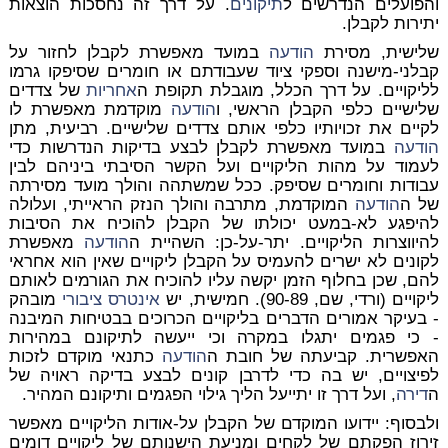
והפועלים הנדרשים ל
תיקונים
. על דרך זה נחסכות הוצאות
יתירות לקבלן.
שלישית, מסירת
הודעה
במועד מאפשרת לקבלן לחזור על
קבלני-מישנה וספקי ציוד שעבודתם או חומרים שסיפקו גרמו
לליקויים. על דרך הכלל, מוגבלת תקופת ה
אחריות
של צדדים
שלישיים כלפי הקבלן הראשי, ו
הודעה
מוקדמת מאפשרת לו
לקיים את זכויותיו כלפי אותם צדדים שלישיים. רביעית, מתן
הודעה
במועד מאפשרת לקבלן לבצע בדיקות הנדרשות כדי
לעמוד על מהות הליקויים ועל הקשר הסיבתי ביניהם לבין
עבודות וחומרים שסיפק. ככל שמשתהה והולך מועד מסירתה
של ה
הודעה
המוקדמת, מתרבה והולך הנזק הראייתי, ועלולה
להיפגע לא-במעט יכולתו של הקבלן להוכיח את הסיבות
להיווצרות הליקויים. יתר-על-כן: השהיית ה
הודעה
מאפשרת
לקונים לא ישרים להעמיס על הקבלן ליקויים שאין הוא אחראי
להם, שכן בחלוף הזמן יקשה עליו להוכיח את הגורמים לאותם
ליקויים (ורדי, שם, 90-89). חמישית, יש
אינטרס ציבורי
מובהק
- בעיקר אמורים הדברים בליקויים הכרוכים בבטיחות המיבנה
- כי פגמים יתגלו במקרה וכי ייעשה לתיקונם במהירות
האפשרית. קביעתה של חובת ה
הודעה
כתנאי מוקדם לזכות
לפיצויים, יש בה כדי לדרבן קונים לבצע בדיקה ראויה של
ה
דירה
, ועל דרך זו יתייעל הליך גילוי הפגמים ותיקונם המהיר.
ולבסוף: יידועו המוקדם של הקבלן על-אודות הליקויים מאפשר
זירוז הפקתם של לקחים ומניעת הישנותם של ליקויים דומים