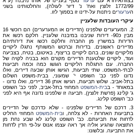
בצוותא-חדא עם
ערעור
נוסף בעניינו של אותו מיבנה (ע"א
1772/99 זלוצין ואח' נ' דיור לעולה), והחלטותינו בשני
ה
ערעור
ים ניתנות על-ידינו זו בסמוך לזו.
עיקרי העובדות שלעניין
2. המערערים שלפנינו (הדיירים או המערערים) הם רוכשי 16
מבין כ90- דירות שניבנו במיבנה שלעניין. חלקם רכשו את
הדירות במישרין מן החברה וחלקם רכשו את דירותיהם
מדיירים ראשונים. בדירות וברכוש המשותף נתגלו ליקויים
מליקויים שונים, בהם ליקויים בריצוף, באיטום, בטיח, בצביעה
ועוד, ליקויים שלטענת הדיירים מקורם הוא בבניה לקויה של
החברה. עם התגלוֹת הליקויים הוגשו כמה וכמה תביעות
לבתי-המשפט. שתי תביעות, הגישו אותן שבעה דיירים, ואלו
נדונו לפני כב' השופט י' שמעוני, בבית-משפט השלום
בתל-אביב. שלוש תביעות, הגישו אותן 36 דיירים, ואלו נדונו -
במאוחד - ב
בית-המשפט
המחוזי בתל-אביב, לפני כב' השופט
ג' קלינג (פרשת זלוצין). תביעה זו שלפנינו נדונה אף היא לפני
כב' השופט קלינג.
3. דרכם של הדיירים שלפנינו - שלא כדרכם של הדיירים
בתביעות האחרות - לא צלחה, ו
בית-המשפט
המחוזי החליט
לדחות את תביעתם. כב' השופט קלינג לא שבע נחת מן
התוצאה שהגיע אליה אך ראה עצמו אנוס על-פי הדין לדחות
את התביעה. ובלשונו: