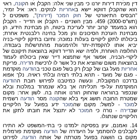
דין מכירת דירות יורנו כי מבין שני אלה: הקבלן או ה
קונה
, ראוי
הוא שהקבלן דווקא יישא ב
אחריות
לנזקים. ראו: איל זמיר,
"הבסיס התיאורטי של
חוק המכר (דירות)
", משפטים ל
(תש"ס-2000) 459. מבין השניים - הקבלן או הדייר - הקבלן
הוא במעמד קרוב יותר לעריכת ביטוח, הן מבחינת הידע, הן
מבחינת הערכת הסיכונים והן מכל בחינה רלבנטית אחרת;
ביכולתו לתקן ליקויים בעלות נמוכה; וחיובו בתיקון ליקויי-בניה
יביא אותו להקפדת-יתר ולהימנעות מהתרשלות בעבודה.
החלופה האחרת, ולפיה ישא הדייר דווקא בהוצאות תיקונם של
ליקויי-הבניה, אפשר אף שתמצא דייר שאין ביכולתו לעמוד
בהוצאות משום שהוציא את כל אשר לו לרכישת ה
דירה
. פריקת
אחריות
מעל גבו של קבלן רק בשל פגם טכני ב
הודעה
מוקדמת
- פגם של מועד - תהא בלתי רצויה ובלתי ראויה. נלך אפוא
בדרכנו המקובלת, ונעשה כמיטבנו לפירוש חובת ה
הודעה
המוקדמת על-פי תכליתה אך בלא שנמרוד במלכות ובלא
שנכפור בהוראה שהחוק הורנו אותה בה. לשון אחר: מקום
שמטרת החובה תושג אף בלא שה
קונה
מסר
הודעה
רשמית
ל
מוכר
- למשל: מקום שה
מוכר
ידע בפועל על הליקויים
שב
דירה
- נורה כי ה
מוכר
לא יתנצל את חובתו לתקן את
הליקויים שנתגלו.
14. ואמנם, עיון בפסיקה ילמדנו כי בתי-המשפט לא התירו
לקבלנים להסתמך על היעדרה של
הודעה
מוקדמת פורמלית
מקום בו הושגה בפועל מטרתה של אותה
הודעה
. לפירוט