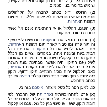
מעבודה לקויה, לרבות תכנון וקונסטרוקציה לקויים,
ושימוש בחומרי בניין פגומים.
)2) הרוכש יודיע בכתב לחברה על הקלקולים
והפגמים או אי ההתאמות לא יאוחר מ30- יום מסיום
תקופת ה
אחריות
.
(3) הפגם, הקלקול או אי ההתאמה אינם אלו אשר
החברה פטורה מתיקונם.
(ב) החברה תבצע את ה
תיקונים
הדרושים לפי סעיף
זה תוך פרק זמן סביר לאחר תום תקופת ה
אחריות
,
מתוך מגמה לבצע את כל ה
תיקונים
, אם יהיו בכל
הבית בעת ובעונה אחת. במקרים יוצאים מן הכלל
תתקן החברה קלקולים שנגרמו מן הסיבות האמורות
לעיל (אם התיקון יהיה אפשרי מבחינת עונת השנה
או כל סיבה אחרת) גם לפני תום תקופת ה
אחריות
,
באם הקלקול יהיה מסוג המחייב תיקון דחוף. תיקון
כזה יתבצע תוך מועד סביר מיום קבלת
הודעה
על כך
בכתב מהרוכש.
12. למען הסר כל ספק מוצהר ו
מוסכם
בזה כי:
(א) פרט להתחייבויותיה ו
אחריות
ה של החברה לפי
הוראות הסכם זה אין על החברה על פי הסכם זה כל
חובת תיקון, שיפוי או פיצוי בגין כל נזק, פגם או קלקול