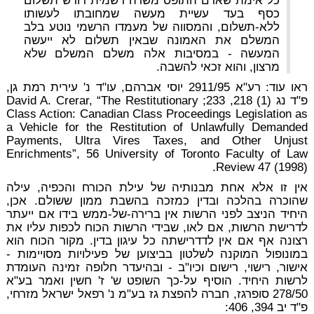
כל אימת שאדם התופס משרה רשמית דורש תשלום
כסף בעד עשיית מעשה שמחובתו לעשותו
ללא-תשלום, והמסווה של מעמדו הרשמי נוטע בלב
המשלם את האמונה שבאין תשלום לא ייעשה
המעשה - במסיבות אלה משלם המשלם שלא
מרצון, והוא זכאי להשבה.
ראו עוד: רע"א 2911/95 יוסי אברהם, עו"ד נ' עירית רמת גן,
פ"ד נג (1) 218, 233; David A. Crerar, “The Restitutionary
Class Action: Canadian Class Proceedings Legislation as
a Vehicle for the Restitution of Unlawfully Demanded
Payments, Ultra Vires Taxes, and Other Unjust
Enrichments”, 56 University of Toronto Faculty of Law
Review 47 (1998).
אין זו אלא אחת מבנותיה של עילת הכורח והכפיה, עילה
שהוכרה בהלכה ובדין כמזכה בהשבת ממון ששולם. אכן,
היחיד הניצב לפני הרשות אין ברירה-של-ממש בידו אם ייעתר
לדרישת הרשות, אם לאו, שבידי הרשות הכוח לכפות עליו את
רצונה אף אם אין לדדרישתה כל עיגון בדין. מקור הכוח הוא
במונופול המוקנה לשלטון בביצוען של פעילויות מסויימות -
אישור, רישוי, רישום וכיו"ב - ובהיעדר חלופה זמינה העומדת
לרשות היחיד. הוסיף על-כך השופט ש' ז' חשין ואמר בע"א
278/50 סופרגז, חברה להפצת גז בע"מ נ' רפאל ישראל מזרחי,
פ"ד יב 394, 406: