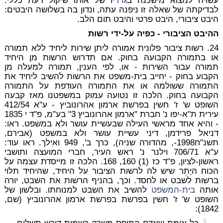
עשויה למצוא מישכנה ב
גדר
יו של אותו שיקול דעת כללי.
לבדיקתה של שאלה זו ניפנה עתה, ונדון בה בשלושה היבטים:
היבט ציבורי, היבט פרטי והיבט תום הלב.
ההיבט הציבורי - כפיה על-ידי רשות
24. רשות ציבור פלונית אמורה ליתן שירות ליחיד ללא תמורה
או בתמורה הקבועה בחוק. אם תדרוש הרשות מן היחיד
תמורה עבור השירות - או, לפי הענין, תמורה למעלה מן
הקבוע בחוק - יחייב בית-משפט את הרשות להשיב ליחיד את
התמורה ששולמה או את התמורה העודפת על התמורה
הקבועה בחוק. הלכה זו נטועה עמוק במשפטנו מאז קבעה
השופט ש' ז' חשין בפרשת ארמון אהרונוביץ - ע"א 412/54
עירית ת"א-יפו נ' חברת "ארמון אהרונוביץ 3" בע"מ, פ"ד י 1835
- והיא אחד מראשי העילה שבעשיית עושר ולא במשפט. ראו:
דניאל פרידמן, דיני עשיית עושר ולא במשפט (אבירם,
תשנ"ח1998-, מהדורה שניה), כרך ב', 949 ואילך. ראו עוד:
ע"א 706/71 וילנר נ' ראש העיר, חברי המועצה ותושבי
ראשון-לציון, פ"ד כז (1) 160, 168. הלכה זו מייסדת עצמה על
הכוח היָתֵר שיש לה לרשות הציבור על היחיד, שהיחיד תלוי
ברשות לשבט או לחסד. וכך, בהניף הרשות את השבט, יורה
אותה
בית-המשפט
להשיב את השבט למנוחתו. ובלשון של
השופט ש' ז' חשין בפרשת בפרשת ארמון אהרונוביץ (שם,
1842):