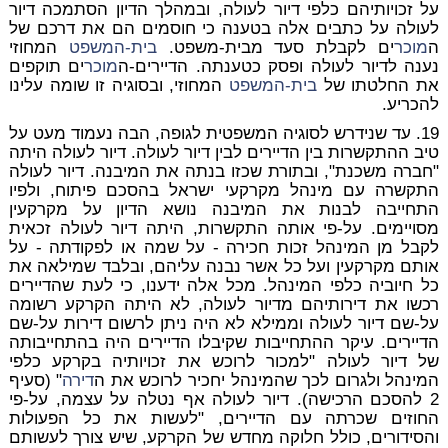
על זכויותיהם כלפי דיור לעולה, ובמהלך הדיון הסתמכה דיור
לעולה על כתבים אלה בטענה כי חוסמים הם את דרכם של
ה
מוכר
ים לקבלת סעד מבית-משפט.
בית-המשפט
המחוזי
נענה לדיור לעולה ופסק כטענתה. הדיירים-ה
מוכר
ים תוקפים
את החלטתו של
בית-המשפט
המחוזי, ובסוגיה זו שומה עלינו
להכריע.
19. עד שנידרש לסוגיה המשפטית לגופה, הבה נעמוד מעט על
טיב ההתקשרות בין הדיירים לבין דיור לעולה. דיור לעולה היתה
"חברה משכנת", ובתורת שכזו בנתה את המיבנה. דיור לעולה
התקשרה עם מינהל מקרקעי ישראל בהסכם פיתוח, ולפיו
התחייבה לבנות את המיבנה נושא הדיון על מקרקעין
מסויימים. על-פי אותה התקשרות, היתה דיור לעולה זכאית
לקבל מן המינהל זכות חכירה - על שמה או לפקודתה - על
אותם מקרקעין ועל כל אשר נבנה עליהם, ובלבד שמילאה את
כל חיוביה כלפי המינהל. מכל אלה ידענו, כי לעת שהדיירים
רכשו את דירותיהם מדיור לעולה, לא היתה הקרקע רשומה
על-שם דיור לעולה וממילא לא היה ניתן לרשום דירות על-שם
הדיירים. עיקר ההתחייבות שקיבלו הדיירים היה בהתחייבותה
של דיור לעולה "למכור לרוכש את זכויותיה בקרקע כלפי
המינהל ולגרום לכך שהמינהל יחכיר לרוכש את ה
דירה
" (סעיף
2 להסכם הרכישה). דיור לעולה אף נטלה על עצמה, על-פי
החוזים שכרתה עם הדיירים, "לעשות את כל הפעולות
והסידורים, כולל חלוקה מחדש של הקרקע, שיש צורך לעשותם