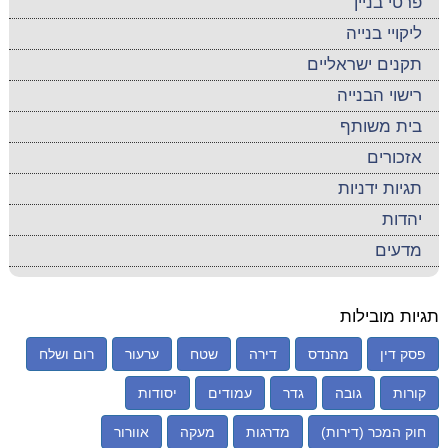
פרטי בניין
ליקויי בנייה
תקנים ישראליים
רישוי הבנייה
בית משותף
אזכורים
תגיות ידניות
יהדות
מדעים
תגיות מובילות
פסק דין
מהנדס
דירה
שטח
ערעור
רום ושלח
קורות
גובה
גדר
עמודים
יסודות
חוק המכר (דירות)
מדרגות
מעקה
אוורור