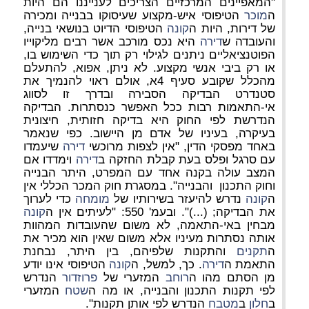
"המאפיינים המרכזיים הצריכים לענייננו הם היות
ה
מוכר
הטיפוסי איש-מקצוע שעיסוקו בבנייה ומכירה
של דירות, היות ה
קונה
הטיפוסי הדיוט בנושאי בנייה,
והעובדה ש
דירה
היא נכס מורכב אשר רבים מליקוייו
הפוטנציאליים ניתנים לגילוי רק תוך כדי השימוש בו,
או רק ביבי אנשי מקצוע.
לא ניתן, אפוא, להתעלם
מהכלל שקובע סעיף 4א, אולם ראוי להנמיך את
סטנדרט הבדיקה הסבירה ובדרך זו לסווג
אי-התאמות רבות ככל האפשר כנסתרות
.
הבדיקה
הנדרשת לפי החוק היא בדיקה חזותית, חיצונית
בעיקרה, בעיניו של אדם מן היישוב
. כפי שנאמר
באחד מפסקי הדין, "אין לצפות מרוכשי
דירה
שיעמדו
עם סרגל ופלס בעת קבלת החזקה ב
דירה
וימדדו אם
המצב עולה בקנה אחד עם המפרט, היתר הבנייה
וחוק התכנון והבנייה". במסגרת חוק המכר הכללי אין
ה
קונה
נדרש להיעזר בשירותיו של
מומחה
כדי לערוך
את הבדיקה; (...)". ובעמ' 550: "לעיתים אין ה
קונה
מבחין באי-התאמה, לא משום שהעובדות המהוות
אותה נסתרות מעיניו אלא משום שאין הוא מכיר את
ה
תקנים
והתקנות שלפיהם, בין היתר, נבחנת
התאמת ה
דירה
. כך, למשל, ה
קונה
הטיפוסי אינו יודע
מן הסתם מהו ה
רוחב
המזערי של
פרוזדור
הנדרש
לפי תקנות התכנון והבנייה, או מה ה
שטח
המזערי
ב
חלון
ב
מטבח
הנדרש לפי אותן תקנות".