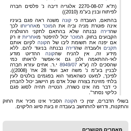
(ת"א 2270-08-07 אלגריה דיבה נ' פלסים חברה
לפיתוח ובנין בע"מ (2010))
בהתאם, העובדה כי
קונה
משנה
ראה פגם בעיניו
אינה פוטרת מניה וביה את ה
מוכר
מ
אחריות
ו לכך
שה
דירה
נבנתה שלא בהתאם לתקני הרגולציה
הקבועים בחוק. ה
מוכר
יכול להיפטר מ
אחריות
זו רק
אם יפנה את תשומת ליבו של ה
קונה
לקיום אותם
תקנים
ולעובדה שה
דירה
נבנתה בניגוד להם. ללא
מידע זה, אין להניח שה
קונה
ההדיוט מודע
לאי-ההתאמה ולכן גם אי-אפשר לראותו כמי
שהסכים לה (ע"א
8949/07
י.ר. אחים עזרא חברה
לבניין בע"מ נ' משה זאב ועוד 28 אח' (2008)).
לפיכך, למעט כשהאמור הוא בפגמים בולטים לעין
בלתי מזוינת בצורה שכל אדם מן היישוב יכול להבחין
כי דבר מה אינו כשורה, הנטייה תהיה לסווג פגם
כליקוי נסתר".
בשולי הדברים, יצוין כי ה
קונה
הסביר אינו מכיר את החוק
והתקנות, ודרוש להתחשב בעובדה זו בעת סיווג הליקוים.
מאמרים מקושרים