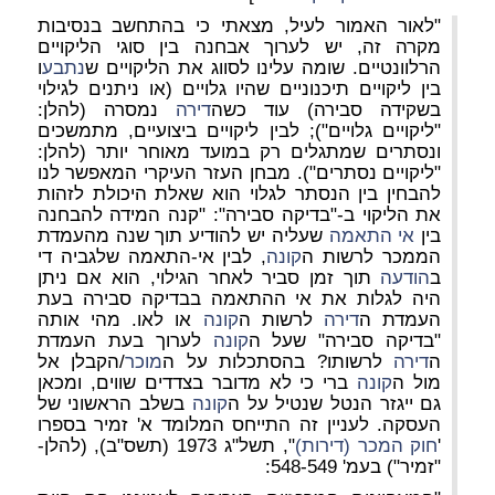
"לאור האמור לעיל, מצאתי כי בהתחשב בנסיבות
מקרה זה, יש לערוך אבחנה בין סוגי הליקויים
הרלוונטיים. שומה עלינו לסווג את הליקויים ש
נתבע
ו
בין ליקויים תיכנוניים שהיו גלויים (או ניתנים לגילוי
בשקידה סבירה) עוד כשה
דירה
נמסרה (להלן:
"ליקויים גלויים"); לבין ליקויים ביצועיים, מתמשכים
ונסתרים שמתגלים רק במועד מאוחר יותר (להלן:
"ליקויים נסתרים"). מבחן העזר העיקרי המאפשר לנו
להבחין בין הנסתר לגלוי הוא שאלת היכולת לזהות
את הליקוי ב-"בדיקה סבירה": "קנה המידה להבחנה
בין
אי התאמה
שעליה יש להודיע תוך שנה מהעמדת
הממכר לרשות ה
קונה
, לבין אי-התאמה שלגביה די
ב
הודעה
תוך זמן סביר לאחר הגילוי, הוא אם ניתן
היה לגלות את אי ההתאמה בבדיקה סבירה בעת
העמדת ה
דירה
לרשות ה
קונה
או לאו. מהי אותה
"בדיקה סבירה" שעל ה
קונה
לערוך בעת העמדת
ה
דירה
לרשותו? בהסתכלות על ה
מוכר
/הקבלן אל
מול ה
קונה
ברי כי לא מדובר בצדדים שווים, ומכאן
גם ייגזר הנטל שנטיל על ה
קונה
בשלב הראשוני של
העסקה. לעניין זה התייחס המלומד א' זמיר בספרו
'
חוק המכר (דירות)
", תשל"ג 1973 (תשס"ב), (להלן-
"זמיר") בעמ' 548-549: