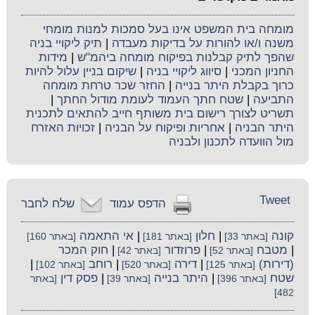
מומחה בית המשפט אינו בעל סמכות למנות מומחי
משנה ו/או להורות על בדיקות מעבדה
|
תיק ליקויי בניה
שהפך לתיק קבלנות בפיקוח מומחה ביהמ"ש
|
מידות
החניון המכני
|
סיווג ליקויי בניה
|
שיקום בניין עלול להיות
כרוך בקבלת היתר בנייה
|
החזר שכר טרחת מומחה
התביעה
|
שטח חתך העמוד לעומת מודול החתך
|
תשריט לצורך רישום בית משותף חייב להתאים לתכנית
היתר הבניה
|
אחריות ופיקוח על הבניה
|
זכויות האזרח
מול הוועדה לתכנון ולבניה
Tweet
הדפס עמוד
שלח לחבר
קונה
|
חלון
|
אי התאמה
[באתר 33]
[באתר 181]
[באתר 160]
|
מטבח
|
פרוזדור
|
חוק המכר
[באתר 52]
[באתר 42]
(דירות)
|
דירה
|
רוחב
|
[באתר 125]
[באתר 520]
[באתר 102]
שטח
|
היתר בנייה
|
פסק דין
[באתר 396]
[באתר 39]
[באתר
482]