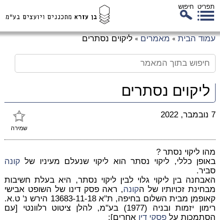
תפריט
חיפוש
לג
עמוד הבית
מאמרים
ליקוים נסתרים
»
»
כן
זי
ליקוים נסתרים
7 נובמבר, 2022
שמירה
מהו ליקוי נסתר ?
באופן כללי, ליקוי נסתר הוא ליקוי שנעלם מעיניו של
קונה
סביר.
האבחנה בין ליקוי גלוי לבין ליקוי נסתר, היא בעלת חשיבות
מבחינת זכויותיו של ה
קונה
, ראה פסק דינו של השופט אבישי
קאופמן מבית השלום בחיפה, ת"א 13683-11-18 הירש נ' ט.א.
רימון יזמות ובניה (1977) בע"מ, להלן ציטוט רלוונטי [עם
הסתמכות על
פסקי דין
אחרים]: