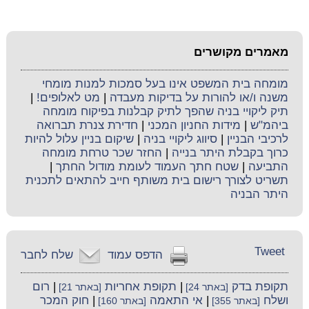
מאמרים מקושרים
מומחה בית המשפט אינו בעל סמכות למנות מומחי
משנה ו/או להורות על בדיקות מעבדה
|
מט לאלופים!
|
תיק ליקויי בניה שהפך לתיק קבלנות בפיקוח מומחה
ביהמ"ש
|
מידות החניון המכני
|
חדירת צנרת תברואה
לרכיבי הבניין
|
סיווג ליקויי בניה
|
שיקום בניין עלול להיות
כרוך בקבלת היתר בנייה
|
החזר שכר טרחת מומחה
התביעה
|
שטח חתך העמוד לעומת מודול החתך
|
תשריט לצורך רישום בית משותף חייב להתאים לתכנית
היתר הבניה
Tweet
הדפס עמוד
שלח לחבר
תקופת בדק
|
תקופת אחריות
|
רום
[באתר 24]
[באתר 21]
ושלח
|
אי התאמה
|
חוק המכר
[באתר 355]
[באתר 160]