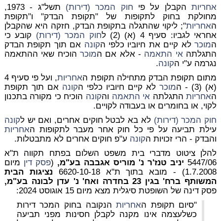
אחריות
הקבלן על פי
חוק המכר (דירות)
תשל"ג - 1973,
מחולקת בחוק לתקופות של "תקופת הבדק" ו"תקופת
ה
אחריות
"; ליקוי שהתגלה בתקופת הבדק, חזקה היא שהקבלן
אחראי לגביו: סעיף 4 (א) (2) ל
חוק המכר (דירות)
קובע כי
ה
מוכר
לא קיים את חיוביו כלפי ה
קונה
אם תוך תקופת הבדק
התגלתה
אי התאמה
- אלא אם ה
מוכר
הוכיח שאי ההתאמה
נגרמה ע"י ה
קונה
.
מתום תקופת הבדק מתחילה תקופת ה
אחריות
, ועל פי סעיף 4
(א) (3) - ה
מוכר
לא קיים חיוביו כלפי ה
קונה
אם תוך תקופת
ה
אחריות
התגלתה
אי התאמה
וה
קונה
הוכיח כי מקורה בתכנון
לקוי, או בחומרים או בעבודה לקויים.
חוק המכר (דירות)
לא בא לבטל חוקים אחרים, ואם יש ל
קונה
עילת תביעה על פי כל חוק אחר
מעבר לתקופות ה
אחריות
והבדק
- הרי זכויות ה
קונה
ע"פ חוקים אחרים לא מתבטלות.
להלן ציטוט מדברי בית משפט השלום בפתח תקווה ת"א
5447/06
יניב טנז'ר נ' מוריס אגבבה בע"מ,
(
פסק דין
מיום
1.7.2008) - מובא בתוך ת"א 6620-10-18
נציגות הבית
המשותף ברח' בגין 23 בחדרה ואח' נ' עדן לבונה בע"מ,
פסק דינה של השופטת סיגלית מצא מיום 15 אוגוסט 2024:
"סיום תקופת ה
אחריות
הנקובה בחוק המכר דירות
כשלעצמה אינו מקנה לקבלן חסינות מפני תביעה