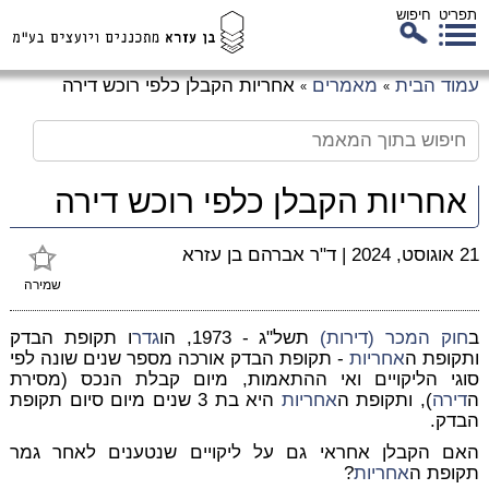
תפריט
חיפוש
לג
עמוד הבית
מאמרים
אחריות הקבלן כלפי רוכש דירה
»
»
כן
זי
אחריות הקבלן כלפי רוכש דירה
21 אוגוסט, 2024
|
ד"ר אברהם בן עזרא
שמירה
ב
חוק המכר (דירות)
תשל"ג - 1973, הו
גדר
ו תקופת הבדק
ותקופת ה
אחריות
- תקופת הבדק אורכה מספר שנים שונה לפי
סוגי הליקויים ואי ההתאמות, מיום קבלת הנכס (מסירת
ה
דירה
), ותקופת ה
אחריות
היא בת 3 שנים מיום סיום תקופת
הבדק.
האם הקבלן אחראי גם על ליקויים שנטענים לאחר גמר
תקופת ה
אחריות
?