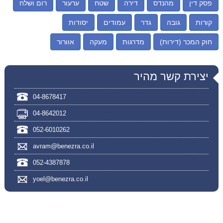
פסק דין
מהנדס
דירה
שטח
ערעור
רום ושלח
קורות
גובה
גדר
עמודים
יסודות
חוק המכר (דירות)
מדרגות
מעקה
אוורור
יצירת קשר מהיר
04-8678417
04-8642012
052-6010262
avram@benezra.co.il
052-4387878
yoel@benezra.co.il