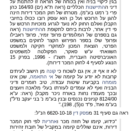
בגין ליקויי בניה ואין בכוחה של הוראה זו להתנות על
דיני ה
התיישנות
הכלליים (ראה ת"א (ים) 164/93 כהן
פרי נ' רמט בע"מ). מטרתו של חוק המכר דירות הינה
להגן על הרוכש ועל כן הוא עוסק רובו ככולו בחיובי
הקבלן ואולם החוק לא נועד לגרוע מזכויות הרכוש על
פי דין אחר, לרבות ביחס לתקופת ה
התיישנות
(ראה
גם בספרם של המלומדים פרופ' זמיר, פרופ' ראבילו
ופרופ' שלו בספר הפירוש הקצר לחוקים במשפט
הפרטי, הוצאת המכון למחקרי חקיקה ולמשפט
השוואתי ע"ש סאקר, הפקולטה למשפטים
האוניברסיטה העברית, תשנ"ו - 1996, בפרק 15
הנוגע לסעיף 4 לחוק המכר דירות).
לא זו אף זו, אין גם לשכוח כי
קונה
מן הישוב לעיתים
קרובות לא יודע על קיומה של
אי התאמה
, שכן אינו
מומחה
בקביעת שיטות עבודה, טיב חומרים ודיני
הבניה ואף לא עומדים לעזרתו בעלי מלאכה ויועצים
ובכך מעמדו נחות באורח ניכר מקבלן (ראה: ע"א
8124/00 קניונים נכנסים ובנין בע"מ נ' בני יעקב נדל"ן
בע"מ ואח', פ"ד נו(5), 198)."
ראה גם סעיף 31 מ
פסק דין
6620-10-18 הנ"ל:
"כידוע, קיומו של חוזה מכר ו
אחריות
לפי חוק המכר
דירות, אינם שוללים קיומה במקביל של חובת זהירות