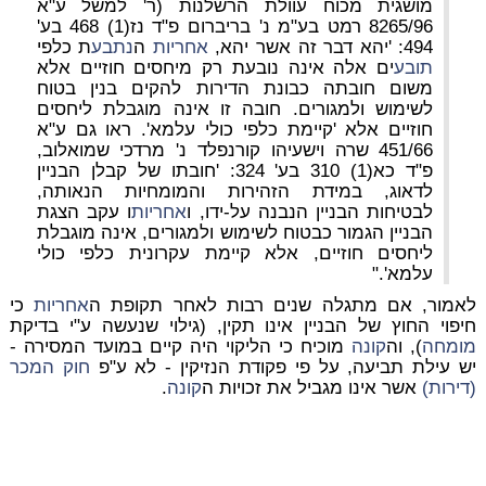
מושגית מכוח עוולת הרשלנות (ר' למשל ע"א
8265/96 רמט בע"מ נ' בריברום פ"ד נז(1) 468 בע'
494: 'יהא דבר זה אשר יהא,
אחריות
ה
נתבע
ת כלפי
תובע
ים אלה אינה נובעת רק מיחסים חוזיים אלא
משום חובתה כבונת הדירות להקים בנין בטוח
לשימוש ולמגורים. חובה זו אינה מוגבלת ליחסים
חוזיים אלא 'קיימת כלפי כולי עלמא'. ראו גם ע"א
451/66 שרה וישעיהו קורנפלד נ' מרדכי שמואלוב,
פ"ד כא(1) 310 בע' 324: 'חובתו של קבלן הבניין
לדאוג, במידת הזהירות והמומחיות הנאותה,
לבטיחות הבניין הנבנה על-ידו, ו
אחריות
ו עקב הצגת
הבניין הגמור כבטוח לשימוש ולמגורים, אינה מוגבלת
ליחסים חוזיים, אלא קיימת עקרונית כלפי כולי
עלמא'."
לאמור, אם מתגלה שנים רבות לאחר תקופת ה
אחריות
כי
חיפוי החוץ של הבניין אינו תקין, (גילוי שנעשה ע"י בדיקת
מומחה
), וה
קונה
מוכיח כי הליקוי היה קיים במועד המסירה -
יש עילת תביעה, על פי פקודת הנזיקין - לא ע"פ
חוק המכר
(דירות)
אשר אינו מגביל את זכויות ה
קונה
.