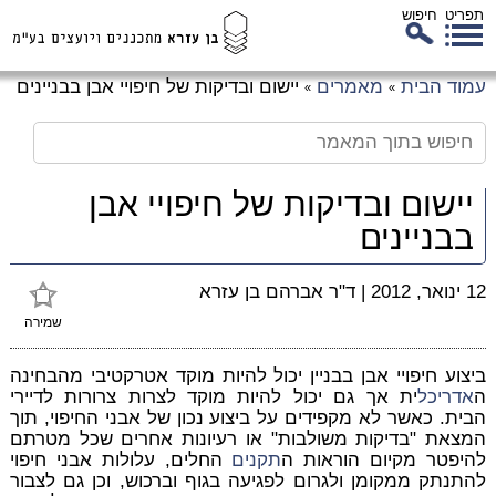
תפריט
חיפוש
לג
עמוד הבית
מאמרים
יישום ובדיקות של חיפויי אבן בבניינים
»
»
כן
זי
יישום ובדיקות של חיפויי אבן
בבניינים
12 ינואר, 2012
|
ד"ר אברהם בן עזרא
שמירה
ביצוע חיפויי אבן בבניין יכול להיות מוקד אטרקטיבי מהבחינה
ה
אדריכל
ית אך גם יכול להיות מוקד לצרות צרורות לדיירי
הבית. כאשר לא מקפידים על ביצוע נכון של אבני החיפוי, תוך
המצאת "בדיקות משולבות" או רעיונות אחרים שכל מטרתם
להיפטר מקיום הוראות ה
תקנים
החלים, עלולות אבני חיפוי
להתנתק ממקומן ולגרום לפגיעה בגוף וברכוש, וכן גם לצבור