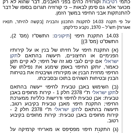
כתמי
רטיבות
וקורוזיה כהים בפני האבנים, דבר שהוא לא רק
מכוער אלא גם סימן לבאות – כי קורוזיה תגרום בסופו של דבר
להתנתקות אבני החיפוי במשך הזמן.
על פי תקנה 14.03 לתקנות התכנון והבניה [בקשה להיתר, תנאיו
ואגרות} תש"ל – 1970, נקבע כדלקמן:
14.03 התקנת חיפוי [
תיקונים
: התשס"ז (מס' 2),
התשס"ט (מס' 3)]
(א) התקנת חיפוי על חזיתו של בנין או על קירותיו
הפנימיים או החיצוניים, תיעשה בהתאם ל
תקן
ישראלי
אם קיים לגבי סוג זה של חיפוי; לא קיים תקן
כאמור, יותקן החיפוי באופן שימנע את נפילתו של
החיפוי מחזית הבנין או מקירותיו ושיבטיח את בטיחות
הבנין ובטיחות השוהים בתוכו ובסביבתו.
(ב) השימוש באבן טבעית לחיפוי ייעשה בהתאם
ל
תקן ישראלי
ת"י 2378 חלק 1 - קירות מחופים באבן
טבעית: אבן טבעית לחיפוי ודרישות כלליות ממערכת
החיפוי; התקנת חיפוי מאבן טבעית בקיבוע רטוב,
תיעשה בהתאם ל
תקן ישראלי
ת"י 2378 חלק 2 -
קירות מחופים באבן טבעית: קירות מחופים בקיבוע
רטוב.
(ג) התקנת חיפוי מפסיפס או מאריחי קרמיקה על