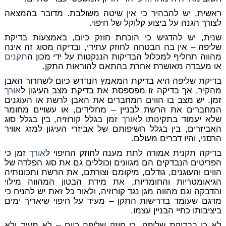
ראשית, יש להבהיר כי אין שיטה משולבת. מדובר בהמצאה
לצורך הגנה על ביצוע קלוקל של חיפוי.
שנית, יש להדגיש כי הוכחת חוזק כיום, באמצעות בדיקת
שליפה – אין בה הבטחה לחוזק עתידי, ובדיקה מסוג זה אינה
מהווה תחליף למכלול הבדיקות הננקטות על ידי מכון ה
תקנים
או מעבדה מאושרת אחרת בהתאם להוראות התקן.
בדיקת שליפה היא בדיקת המאמץ הנדרש כיום לשחרור האבן
מהקיר, אך בדיקה זו מפספסת את בדיקת מצב העיגון ל
אורך
זמן. יש מצב בו הווים המחברים את האבן לרשת או העוגנים
המחברים את הרשת לבניין – מחלידים, או עשויים מחומר
שלא יעמוד בתקינותו ל
אורך
זמן בגלל קורוזיה, בין בגלל סוג
האביזרים, בין בגלל חשיפותם של אביזרי העיגון למזג אוויר
הרסני, והיו דברים מעולם.
בדיקה תקנית אמורה לתת מענה לחוזק החיפוי ל
אורך
זמן כי
הפריטים הנבדקים הם מגוונים וכוללים גם את סוג הפלדה של
הווים והעוגנים, גודלם, מיקומם וצורתם, את הרשת ותכונותיה
הגיאומטריות והחומריות, את מידת הבטון המהווה מילוי
והדבקה וגם מהווה מגן נגד קורוזיה, ולאור כל זאת יש להניח כי
מדגם שעומד בדרישות התקן – מעיד על חיפוי שיאריך ימים
ביציבותו כחיי הבניין עצמו.
לא כן בבדיקת שליפה, כי חוזק שליפה כיום – לא מעיד ולא