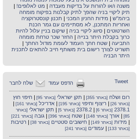
משנה ו/או להורות על בדיקות מעבדה
|
מט לאלופים!
|
תיק ליקויי בניה שהפך לתיק קבלנות בפיקוח מומחה
ביהמ"ש
|
מידות החניון המכני
|
תכנון קונסטרוקציה
ואחריות המתכנן, לא מסתיימים עם גמר הכנת
השרטוטים
|
סיווג ליקויי בניה
|
שיקום בניין עלול להיות
כרוך בקבלת היתר בנייה
|
החזר שכר טרחת מומחה
התביעה
|
שטח חתך העמוד לעומת מודול החתך
|
תשריט לצורך רישום בית משותף חייב להתאים לתכנית
היתר הבניה
Tweet
הדפס עמוד
שלח לחבר
רום ושלח
|
תקן ישראלי
|
חיפוי חוץ
[באתר 355]
[באתר 95]
|
ריצוף וחיפוי
|
אדריכל
|
[באתר 26]
[באתר 195]
[באתר 161]
2378.1
|
2378.2
|
תקן ישראלי
[באתר 6]
[באתר 5]
[באתר
|
אורך
|
שטח
|
גובה
85]
[באתר 148]
[באתר 396]
[באתר 221]
|
מידות
|
חישובים סטטיים
|
רטיבות
[באתר 149]
[באתר 38]
|
עמודים
[באתר 133]
[באתר 241]