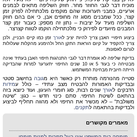
מוכיח דבר לגבי החוזר מחר. חוזק השליפה מתאים לבמנים
ארעיים, כמבני תערוכות שהם מוקמים מלכתחילה לפרק זמן
קצר, ככל שמבנים מסוג זה מחופים אבן, כי אם בהם חוזק
השליפה מעיד על יציבות – נתון זה מספק; כעבור זמן קצר
המבנים מיועדים לפירוק כי מלכתחילה הוקמו לטווח קצרצר.
ביצוע חיפויי האבן צריך להיות יציב ל
אורך
זמן כמו קיים הבניין, ולכן
צריך להקפיד על קיום הוראות התקן החל ולהימנע מהקלות שעלולות
לגרום לאסונות.
בדיקת שליפה לא אומרת דבר לגבי התנהגות חיפוי האבן בעתיד ואינה
מבטיחה כי בעוד 5 או 10 שנים החיפוי יתערער למרות שהבדיקה
הייתה חיובית מבחינת המשתמש.
סטייה מהנורמה מותרת רק כאשר היא מ
גובה
בחישוב סטטי
ובבדיקות האמורות להבטיח מצב עתידי – כולל ע
מידות
הדבקים ל
אורך
שנים רבות, סוג חומרי העיגון, ועוד כיוצא בזה
בהתאם לשיטת החיפוי. סתם כינוי חדש – כגון: "שיטה
משולבת" – לא מכשיר את החיפוי ולא מהווה תחליף לביצוע
ולבדיקות בהתאמה ל
תקנים
.
מאמרים מקושרים
מומחה בית המשפט אינו בעל סמכות למנות מומחי