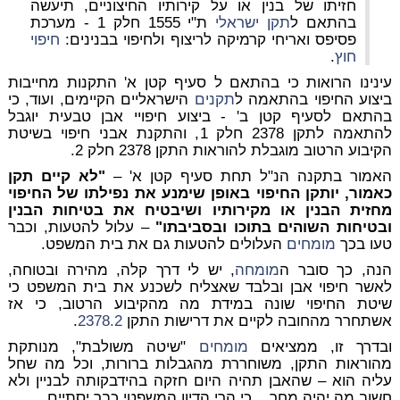
חזיתו של בנין או על קירותיו החיצוניים, תיעשה
בהתאם ל
תקן ישראלי
ת"י 1555 חלק 1 - מערכת
פסיפס ואריחי קרמיקה לריצוף ולחיפוי בבנינים:
חיפוי
חוץ
.
עינינו הרואות כי בהתאם ל סעיף קטן א' התקנות מחייבות
ביצוע החיפוי בהתאמה ל
תקנים
הישראליים הקיימים, ועוד, כי
בהתאם לסעיף קטן ב' - ביצוע חיפויי אבן טבעית יוגבל
להתאמה לתקן 2378 חלק 1, והתקנת אבני חיפוי בשיטת
הקיבוע הרטוב מוגבלת להוראות התקן 2378 חלק 2.
האמור בתקנה הנ"ל תחת סעיף קטן א' –
"לא קיים תקן
כאמור, יותקן החיפוי באופן שימנע את נפילתו של החיפוי
מחזית הבנין או מקירותיו ושיבטיח את בטיחות הבנין
ובטיחות השוהים בתוכו ובסביבתו"
– עלול להטעות, וכבר
טעו בכך
מומחים
העלולים להטעות גם את בית המשפט.
הנה, כך סובר ה
מומחה
, יש לי דרך קלה, מהירה ובטוחה,
לאשר חיפוי אבן ובלבד שאצליח לשכנע את בית המשפט כי
שיטת החיפוי שונה במידת מה מהקיבוע הרטוב, כי אז
אשתחרר מהחובה לקיים את דרישות התקן
2378.2
.
ובדרך זו, ממציאים
מומחים
"שיטה משולבת", מנותקת
מהוראות התקן, משוחררת מהגבלות ברורות, וכל מה שחל
עליה הוא – שהאבן תהיה היום חזקה בהידבקותה לבניין ולא
חשוב מה יהיה מחר... כי הרי הדיון המשפטי כבר יסתיים.