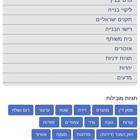
פרטי בניין
ליקויי בנייה
תקנים ישראליים
רישוי הבנייה
בית משותף
אזכורים
תגיות ידניות
יהדות
מדעים
תגיות מובילות
פסק דין
מהנדס
דירה
שטח
ערעור
רום ושלח
קורות
גובה
גדר
עמודים
יסודות
חוק המכר (דירות)
מדרגות
מעקה
אוורור