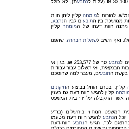
ל
נתבע
ת), לא כולל
מ"ש, להורות ל
מומחה
קליין ליתן חוות
תובע
ים לבין ה
נתבע
,
מומחה
קליין
ו, ואף השיב ל
שאלות הבהרה
, שהפנו
ים ל
נתבע
סך של 253,577 ₪, בגין אי
ות הבנקאית, ואי תשלום עבור עבודות
 בקשת ה
תובע
ים, מעבר למה שהוסכם
קליין, ובטרם הוחל בביצוע ה
תיקונים
ומחה
קליין להגיש חוות-דעת גם בענין
קשה אשר התקבלה על ידי בית המשפט
ת המשפט המחוזי בירושלים (בר"ע
נתבע
להגיש חוות דעת מטעמו
בהתאם לכך, הגיש ה
נתבע
חוות-דעת
התוספות והשינויים המפורטים בכה"ת