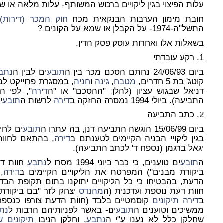
עלות הפיצוי בגין ליקויים ברכוש המשותף- עלות מלאה או ש
חובת מימון הערבות הבנקאית מכח
חוק המכר (דירות)
(
התשל"ה-1974- על הקבלן או שמא על הקונים ?
בשאלות אלו ואחרות עוסק פסק הדין.
1.
רקע עובדתי
ביום 24/06/93 נחתם הסכם מכר בין ה
תובע
ים לבין ה
נתב
קוטג' בת 5 חדרים,
מטבח
,
גינה
ו
חניה
, במסגרת פרוייקט לבנ
דניאל שבגוש עציון (להלן: "ההסכם" או "ה
דירה
", לפי ה
התביעה). ביולי 1994 נמסרה החזקה ב
דירה
לרשות ה
תובע
י
2.
כתב התביעה
ביום 15/06/99 הוגשה התביעה דנן, בה עתרו ה
תובע
ים לחי
בגין ליקויי הבניה הקיימים לטענתם ב
דירה
, בהתאם לחוות
יגאל ברגמן (נספח ד' לכתב התביעה).
ה
תובע
ים טוענים, כי כבר ביוני 1994 מסרו ל
נתבע
חוות דע
ביקורת מבנים") המפרטת את הליקויים הקיימים ב
דירה
,
הדעת, בהבטיחו כי כל הליקויים יתוקנו בתום תקופת הבדק. במאי 95
חוות דעת נוספת ועדכנית (ה
מהנדס
יצחק לזר "בם ביקורת 
ב
דירה
תיקונים
קוסמטיים בלבד (חווֹת הדעת צורפו כנספחי
ממשיכים וטוענים ה
תובע
ים- באשר לפניותיהם הרבות ל
נת
שחלקן כלל לא נענו ע"י ה
נתבע
, וחלקן הניבו
תיקונים
ש