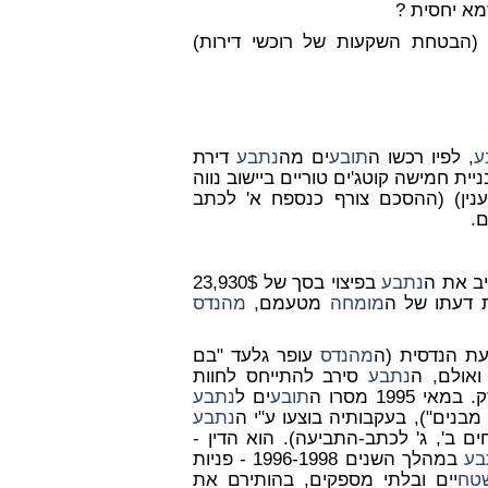
מא יחסית ?
הבטחת השקעות של רוכשי דירות)
ע
, לפיו רכשו ה
תובע
ים מה
נתבע
דירת
יית חמישה קוטג'ים טוריים ביישוב נווה
ענין) (ההסכם צורף כנספח א' לכתב
ם.
יב את ה
נתבע
בפיצוי בסך של 23,930$
 דעתו של ה
מומחה
מטעמם,
מהנדס
ת הנדסית (ה
מהנדס
עופר גלעד "בם
 ואולם, ה
נתבע
סירב להתייחס לחוות
19 מסרו ה
תובע
ים ל
נתבע
מבנים"), בעקבותיה בוצעו ע"י ה
נתבע
ם ב', ג' לכתב-התביעה). הוא הדין -
בע
במהלך השנים 1996-1998 - פניות
טח
יים ובלתי מספקים, בהותירם את