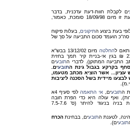
ים לקבלת חוות-דעת עדכנית, בדבר
י' ברגמן). על חוות דעת זו מיום 18/09/98 סומכת, כאמור,
ופי בעת ביצוע ה
תיקונים
, בעלות פיקוח
ה"כ הועמד סכום התביעה על סך של
תאם ל
החלטה
מיום 13/12/02 בבש"א
7146/02), באופן שלסכום התביעה נוסף סך של 21,755 ₪ בגין אי-בניית קיר תמך בחזית
תובע
ים
תובע
ים.
עציון... אשר הוציא מכתב מטעמו,
ש לבצעו מיידית בשל הסכנה ליציבות
ת ה
תובע
ים,
אי התאמה
לפי סעיף 4א
להלן: חוק המכר דירות), ואף עולה היא כדי הפרת חובה
חקוקה, קרי - הפרת תקנות התכנון והבניה, האוסרות בניה בניגוד להיתר (ס' 7.5-7.6
 הינה, לטענת ה
תובע
ים, בבחינת
הכרח
תובע
ים).