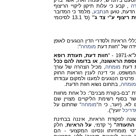
עם ביהמ"ש, לעומת זאת, אשר בדק
רה
, קבע כי עלות תיקון ליקויי הריצוף
נתבע
, מלמד כי המדובר
 ריצוף ע"י צד ג
'" (ס' 13.1 לסיכומי
כללי הראיות ולסדרי הדין הנוגעים לאופן
ידה של "חוות דעת
מומחה
":
חוות דעת, תעודת רופא
וספת הראשונה, או בדומה להם ככל
ת דעת
מומחה
, מכיל הצהרה של עורך
משפט, וכי דינה לענין הוראות החוק
פרטים הנוגעים למענו ולמקום עבודתו
מומחה
, בתחום נשוא חוות הדעת.
רת "בם-בקורת מבנים": כל אחת מחוות
ר בסוף רשימת הליקויים מצויין שם
לא. (יוער, כי ה"
מומחה
" שחתום על
דריכל
יועץ").
נה לפקודת הראיות, איננה בבחינת
התעודה"
(י' קדמי,
על הראיות
, חלק
י מומחיותו ונסיונו המקצועי - הם