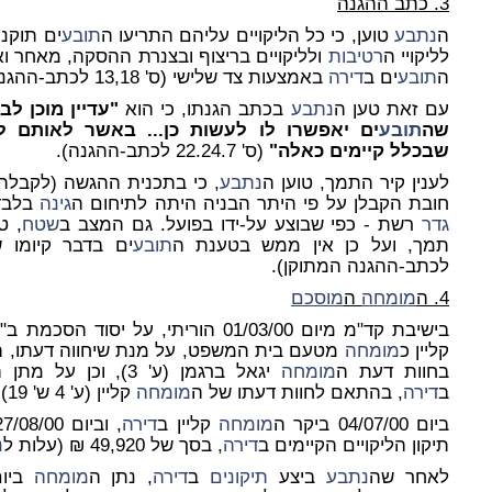
3. כתב ההגנה
ה
נתבע
טוען, כי כל הליקויים עליהם התריעו ה
תובע
ים תוקנו
לליקויי ה
רטיבות
ולליקויים בריצוף ובצנרת ההסקה, מאחר ואל
ה
תובע
ים ב
דירה
באמצעות צד שלישי (ס' 13,18 לכתב-ההגנה).
עם זאת טען ה
נתבע
בכתב הגנתו, כי הוא
"עדיין מוכן ל
שה
תובע
ים יאפשרו לו לעשות כן... באשר לאותם 
שבכלל קיימים כאלה"
(ס' 22.24.7 לכתב-ההגנה).
לענין קיר התמך, טוען ה
נתבע
, כי בתכנית ההגשה (לקבלת ה
חובת הקבלן על פי היתר הבניה היתה לתיחום ה
גינה
בלבד 
גדר
רשת - כפי שבוצע על-ידו בפועל. גם המצב ב
שטח
, ט
תמך, ועל כן אין ממש בטענת ה
תובע
לכתב-ההגנה המתוקן).
4. ה
מומחה
ה
מוסכם
בישיבת קד"מ מיום 01/03/00 הוריתי, על יסוד הסכמת ב"כ הצדדים, על
קליין כ
מומחה
מטעם בית המשפט, על מנת שיחווה דעתו, ה
בחוות דעת ה
מומחה
יגאל ברגמן (ע' 3), וכן על מתן הזדמנות ל
ב
דירה
, בהתאם לחוות דעתו של ה
מומחה
קליין (ע' 4 ש' 19).
ביום 04/07/00 ביקר ה
מומחה
קליין ב
דירה
תיקון הליקויים הקיימים ב
דירה
, בסך של 49,920 ₪ (עלות ל
נ
לאחר שה
נתבע
ביצע
תיקונים
ב
דירה
, נתן ה
מומחה
ביום 19/03/02 