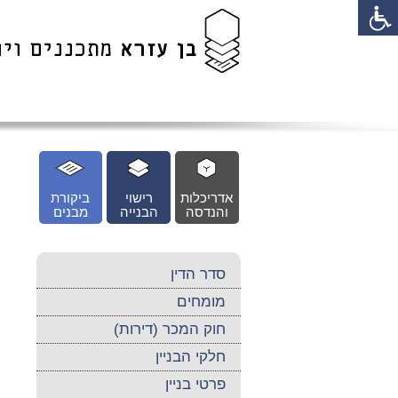
לג
כן
זי
אדריכלות
רישוי
ביקורת
והנדסה
הבנייה
מבנים
סדר הדין
מומחים
חוק המכר (דירות)
חלקי הבניין
פרטי בניין