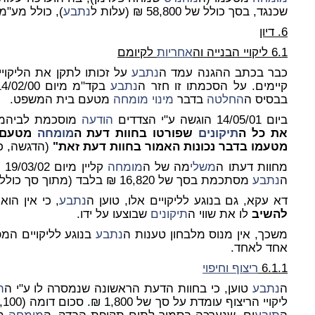
שכנגד, בסך כולל של 58,800 ₪ (עלות ל
נתבע
), כולל מע"מ.
6. דיון
6.1 ליקויי הבנייה וה
אחריות
לקיומם
כבר בכתב ההגנה עמד ה
נתבע
על זכותו לתקן את הליקויי
קיימים. על הסכמתו זו חזר ה
נתבע
בבסיס ה
החלטה
בדבר
מינוי
מומחה
מטעם בית המשפט.
ביום 14/05/01 הוגשה ע"י הצדדים
הודעה
מוסכמת לביהמ"
את כל ה
תיקונים
שפורטו בחוות דעת ה
מומחה
מטעם ב
מטעמו בדבר נכונות האמור בחוות דעת זאת"
(הדגשה, כא
מחוות דעתו ה
משלי
מה של ה
מומחה
קל
ה
נתבע
מסתכמת בסך של 16,820 ₪ בלבד (מתוך סך כולל של 49,920 ₪).
דא עקא, גם בנוגע לליקויים אלו, טוען ה
נתבע
, כי אין הוא
להשיב
לו את שווי ה
תיקונים
שבוצעו על ידו.
משכך, אין מנוס מלבחון טענות ה
נתבע
בנוגע לליקויים המ
אחד לאחד.
6.1.1
ריצוף וחיפוי
ה
נתבע
טוען, כי בחוות הדעת הראשונה שנמסרה לו ע"י ה
ת