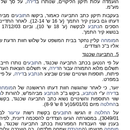
הועמדה עלות תיקון הליקויים, שנותרו ב
דירה
, על סך של 33,100 ₪ (עלות 
מע"מ.
בעקבות תיקון כתב התביעה כאמור, ביקשו ה
תובע
ים מביה
דעתו גם בענין קיר התמך (ע' 16 ש' 12-14). לאחר התדיינות ממושכת בין ה
הסכים ה
נתבע
לבקשה (ע' 18 ש' 10), וביום 17/12/03 ניתנה חוות דעתו של ה
בנושא קיר התמך.
ה
מומחה
קליין נחקר בבית המשפט על שְלוֹש חוות הדעת של
אליו ב"כ הצדדים.
5. התביעה שכנגד
על פי הנטען בכתב התביעה שכנגד, ה
תובע
ים נותרו חייב
תשלום מלוא התמורה עבור ה
דירה
, אי תשלום הוצאות הערב
פיתוח, תוספות ושינויים שונים שביצע ה
נתבע
ב
דירה
, על פי
במפרט.
יוער, כי לאחר שהוגשה חוות דעתו הראשונה של ה
מומחה
ב
דירה
ע"י ה
נתבע
, ביקש ב"כ ה
נתבע
מביהמ"ש, להורות ל
מ
שווי התוספות והשינויים נשוא כתב התביעה שכנגד, ב
ב
החלטה
מיום 16/01/01(ע' 8 ש' 8-9).
על
החלטה
זו הגישו ה
תובע
ים בקשת רשות
ערעור
לבי
3049/01), במסגרתה הגיעו הצדדים להסכמה דיונית, לפיה יוכל ה
בענין שווי העבודות המפורטות בכתב התביעה שכנגד. 
מומחה
מטעמו (ה
מהנדס
שמחה פלדמן), בה הוערכה עלות 