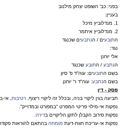
בפני: כב' השופט יצחק מילנוב
בעניין:
1. מנדלוביץ מיכל
2. מנדלוביץ איתמר
ה
תובע
ים / ה
נתבע
ים שכנגד
נגד:
אלי יוחנן
ה
נתבע
/ ה
תובע
שכנגד
בשם ה
תובע
ים: עוה"ד פ' סיון
בשם ה
נתבע
: עוה"ד ר' יוחנן
פסק
- דין
תביעה בגין ליקויי בניה, ובכלל זה ליקויי ריצוף,
רטיבות
, אי-ב
נפקות אי-מילוי פריטי המפרט "במפורט ובמדוייק".
נפקות סירוב הקבלן לתקן הליקויים ב
דירה
.
נפקות אי-עריכת חוות-דעת
מומחה
בהתאם להוראות פקודת הר