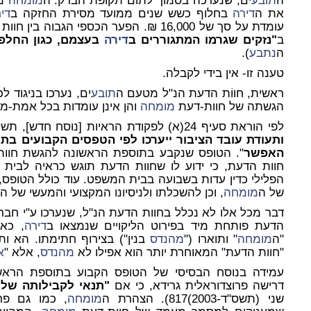
ה
תובע
ים, שנערכה בסמוך לתום תקופת הבדק. ה
מומחה
מט
את ה
דירה
בחלוף כשש שנים ממועד מסירת החזקה ב
די
עומדת על סך של 16,000 ₪. הפער הכספי הגבוה בין חוות הדעת, טוען ה
ב
"
נזקים שגרמו המתגוררים ב
דירה
בעצמם, כגון החלפת
ה
נתבע
).
טענה זו- אין בידי לקבלה.
ראשית, חווֹת הדעת הנ"ל מטעם ה
תובע
ים, נערכו בניגוד ל
הגשתה של חוות-דעת
מומחה
והן אינן עומדות בכל אמת-מ
לפי הוראת סעיף 24(א) לפקודת הראיות [נוסח חדש], תשל"א-1971 - "
ותעודת עובד הציבור ייערכו לפי הטפסים הקבועים בת
האפשר
". הטופס שנקבע בתוספת הראשונה להגשת חוו
חוות הדעת, כי ידוע לו שחוות הדעת תוגש כראיה לבית ה
הפלילי כדין עדות בשבועה בבית המשפט. עוד כולל הטופס, 
של ה
מומחה
, וכן להשכלתו ולניסיונו המקצועי והמעשי של ה
דבר מכל אלו לא נכלל בחוות הדעת הנ"ל, שנערכו ע"י חב
הדעת פותחת מיד בפירוט הליקויים שנמצאו ב
דירה
, כאש
"ה
מומחה
" ותוארו ("
מהנדס
בנין") בצירוף חתימתו. הא ותו 
"חוות הדעת" המאוחרת יותר הוא אפילו לא
מהנדס
, אלא "
א
עמידה בנוסח הבסיסי של הטופס הקבוע בתוספת הראשו
דרישה פרוצדוראלית גרידא, כי אם
"תנאי לקבילותה של 
שני (תשס"ד-2003)817). הצהרת ה
מומחה
, כמו גם פרט