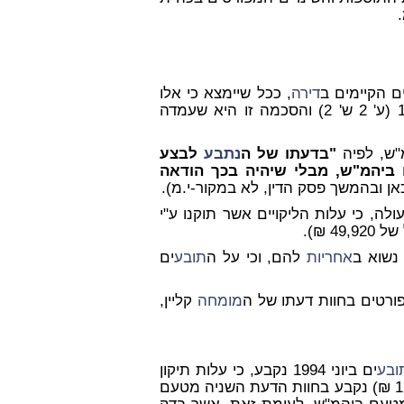
ם הקיימים ב
דירה
, ככל שיימצא כי אלו
בקד"מ מיום 14/02/00 (ע' 2 ש' 2) והסכמה זו היא שעמדה
ש, לפיה
"בדעתו של ה
נתבע
לבצע
יהמ"ש, מבלי שיהיה בכך הודאה
ן ובהמשך פסק הדין, לא במקור-י.מ).
יין מיום 19/03/02 עולה, כי עלות הליקויים אשר תוקנו ע"י
 נשוא ב
אחריות
להם, וכי על ה
תובע
ים
פורטים בחוות דעתו של ה
מומחה
קליין,
ובע
ים ביוני 1994 נקבע, כי עלות תיקון
ליקויי הריצוף עומדת על סך של 1,800 ₪. סכום דומה (1,100 ₪) נקבע בחוות הדעת השניה מטעם