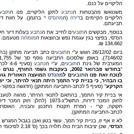
הליקויים על כנם.
משנואשו מהבטחות ה
נתבע
לתקן הליקויים, פנו ה
תובע
הליקויים הקיימים ב
דירה
(ה
מהנדס
תביעתם.
בנוסף, מבקשים ה
תובע
ים לחייב את ה
נתבע
בעלות דיור חל
הנדסי, בפיצוי בגין עגמת נפש ובהוצאות ה
מומחה
מטעמם. ס
134,662 ₪.
ביום 26/12/02 הוגש ע"י ה
תובע
ים כתב תביעה מתוקן (בה
המערבית של גינת ה
תובע
ים, ע"י ה
נתבע
(סעיף 4-6 לכתב התביעה המתוקן). לדברי ה
"
בחודש פברואר 2002, בעקבות גשמי החורף, נגרם סחף בקרקע בגבול גינת ה
לנוכח זאת פנו ה
תובע
ים ל
מהנדס
המועצה האזורית גוש 
בו הבהיר, כי בניית קיר התמך היתה תנאי להיתר, וכי י
הקרקע
" (סעיף 5 לכתב-התביעה המתוקן) (הדגשה במקור-י.מ).
אי בניית קיר התמך, בהתאם לתנאי ההיתר, מהווה לטענ
לחוק המכר דירות, התשל"ג-1973 (
לכתב-התביעה המתוקן).
לא זו אף זו, בניית קיר תמך, עשוי בטון ואבן בגבול המגרש
הנדסי
, שכן יציבות הבית כולו תלויה בכך (ס' 2.18 לסיכומי ה