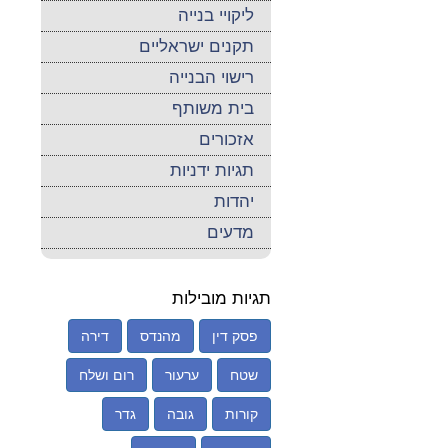
ליקויי בנייה
תקנים ישראליים
רישוי הבנייה
בית משותף
אזכורים
תגיות ידניות
יהדות
מדעים
תגיות מובילות
פסק דין
מהנדס
דירה
שטח
ערעור
רום ושלח
קורות
גובה
גדר