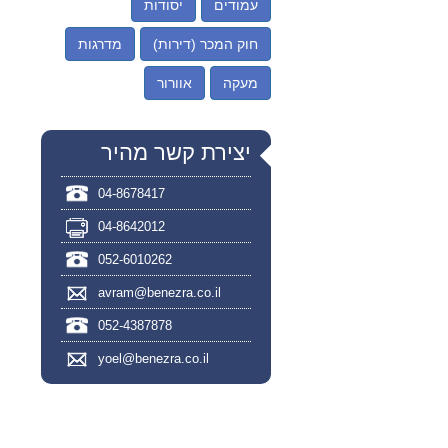
עמודים
יסודות
חוק המכר (דירות)
מדרגות
מעקה
אוורור
יצירת קשר מהיר
04-8678417
04-8642012
052-6010262
avram@benezra.co.il
052-4387878
yoel@benezra.co.il