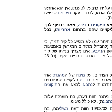
 על ידו כדבעי. לטענתו, אין הוא אחראי
ו נגרמו, לדבריו, עקב
תיקונים
שביצעו
בצע
תיקונים
ב
דירה
, וזאת בכפוף לכך
ליקויים שהם בתחום
אחריות
ו, ככל
יתר-י.מ) לא מופיע כל קיר תמך, וכי
(להבדיל מתיחום המגרש) באמצעות
וען ה
נתבע
, אינו מצריך בנייתו של קיר
ים בדבר קיומו של צורך הנדסי בבניית הקיר (ס' 23
מינוי
ו של ה
מהנדס
אחי
אם קיימים ב
דירה
הליקויים המפורטים
נתבע
לבצע את ה
תיקונים
, וביום 27/08/00 ניתנה חוות דעתו, בה הוערכה עלות
תבע
ת), לא כולל מע"מ.
חוות דעת
משלי
מה, בה