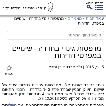
תפריט
חיפוש
לג
עמוד הבית
מאמרים
מרפסות גינדי בחדרה - שינויים
»
»
כן
במפרטי הדירות
זי
מרפסות גינדי בחדרה - שינויים
במפרטי הדירות
5 יוני, 2015
|
ד"ר אברהם בן עזרא
שמירה
בעת כתיבת שורות אלו, מתבצעות עבודות רחבות היקף של
שיקום וחיזוק הבניין שברח' פרת 3 א' בחדרה – הבניין התאום
לזה שברח' פרת 3 אשר ממנו נשרו 4 מרפסות
סלון
מהקומות
מס' 7 ו- 8 אל הקרקע בליל 23.12.2013.
העבודות המתבצעות הן בתחום הקונסטרוקציה, אך
משלי
כות