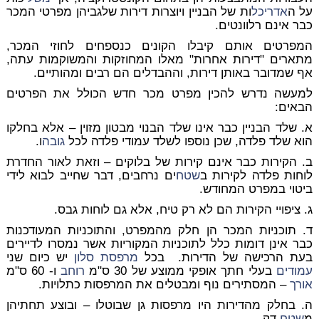
על ה
אדריכל
ות של הבניין ויוצרות דירות שלגביהן מפרטי המכר
כבר אינם רלוונטים.
המפרטים אותם קיבלו הקונים כנספחים לחוזי המכר,
מתארים "דירות אחרות" מאלו המחוזקות והמשוקמות עתה,
אף שמדובר באותן דירות, וההבדלים הם רבים ומהותיים.
למעשה נדרש להכין מפרט מכר חדש הכולל את הפרטים
הבאים:
א. שלד הבניין כבר אינו שלד הבנוי מבטון מזוין – אלא בחלקו
הוא שלד פלדה, שכן נוספו לשלד עמודי פלדה לכל
גובה
ו.
ב. הקירות כבר אינם קירות של בלוקים – וזאת לאור החדרת
לוחות פלדה לקירות ב
שטח
ים נרחבים, דבר שחייב לבוא לידי
ביטוי במפרט המחודש.
ג. ציפויי הקירות הם לא רק טיח, אלא גם לוחות גבס.
ד. תוכניות המכר הן חלק מהמפרט, והתוכניות המעודכנות
כבר אינן דומות כלל לתוכניות המקוריות אשר נמסרו לדיירים
בעת הרכישה של הדירות. בכל
מרפסת
סלון
יש כיום שני
עמודים
בעלי חתך אופקי ממוצע של 30 ס"מ
רוחב
ו- 60 ס"מ
אורך
– המסתירים נוף ומבטלים את המרפסות כתלויות.
ה. בחלק מהדירות היו מרפסות גן שבוטלו – ובוצע תחתיהן
מ
שטח
דק.