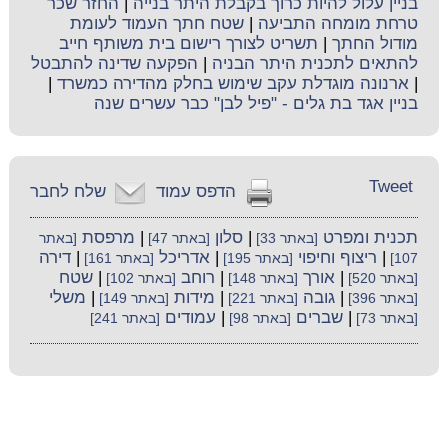
בניין עלול להיות כרוך בקבלת היתר בנייה
|
החזר שכר
טרחת מומחה התביעה
|
שטח חתך העמוד לעומת
מודול החתך
|
תשריט לצורך רישום בית משותף חייב
להתאים לתכנית היתר הבניה
|
הפקעה שדינה להתבטל
|
ארנונה מוגדלת עקב שימוש בחלק מהדירה כמשרד
|
בניין אגד בת גלים - "פיל לבן" כבר עשרים שנה
Tweet
הדפס עמוד
שלח לחבר
תכנית ומפרט
|
סלון
|
מרפסת
[באתר 33]
[באתר 47]
[באתר
|
ריצוף וחיפוי
|
אדריכל
|
דירה
107]
[באתר 195]
[באתר 161]
|
אורך
|
רוחב
|
שטח
[באתר 520]
[באתר 148]
[באתר 102]
|
גובה
|
מידות
|
משלי
[באתר 396]
[באתר 221]
[באתר 149]
|
שברים
|
עמודים
[באתר 73]
[באתר 98]
[באתר 241]