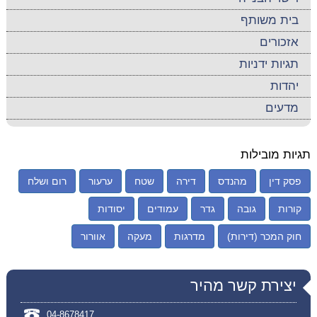
בית משותף
אזכורים
תגיות ידניות
יהדות
מדעים
תגיות מובילות
פסק דין
מהנדס
דירה
שטח
ערעור
רום ושלח
קורות
גובה
גדר
עמודים
יסודות
חוק המכר (דירות)
מדרגות
מעקה
אוורור
יצירת קשר מהיר
04-8678417