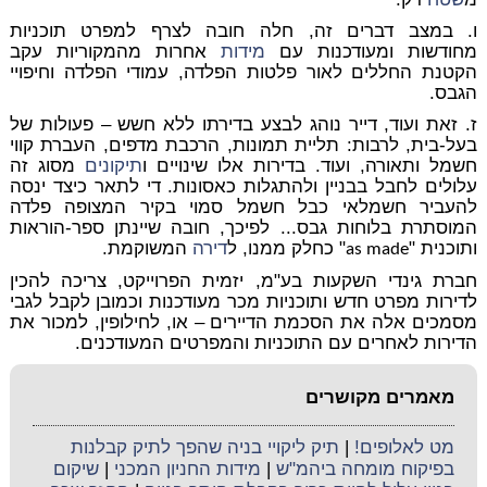
ו. במצב דברים זה, חלה חובה לצרף למפרט תוכניות
מחודשות ומעודכנות עם
מידות
אחרות מהמקוריות עקב
הקטנת החללים לאור פלטות הפלדה, עמודי הפלדה וחיפויי
הגבס.
ז. זאת ועוד, דייר נוהג לבצע בדירתו ללא חשש – פעולות של
בעל-בית, לרבות: תליית תמונות, הרכבת מדפים, העברת קווי
חשמל ותאורה, ועוד. בדירות אלו שינויים ו
תיקונים
מסוג זה
עלולים לחבל בבניין ולהתגלות כאסונות. די לתאר כיצד ינסה
להעביר חשמלאי כבל חשמל סמוי בקיר המצופה פלדה
המוסתרת בלוחות גבס... לפיכך, חובה שיינתן ספר-הוראות
ותוכנית "
" כחלק ממנו, ל
דירה
המשוקמת.
as made
חברת גינדי השקעות בע"מ, יזמית הפרוייקט, צריכה להכין
לדירות מפרט חדש ותוכניות מכר מעודכנות וכמובן לקבל לגבי
מסמכים אלה את הסכמת הדיירים – או, לחילופין, למכור את
הדירות לאחרים עם התוכניות והמפרטים המעודכנים.
מאמרים מקושרים
מט לאלופים!
|
תיק ליקויי בניה שהפך לתיק קבלנות
בפיקוח מומחה ביהמ"ש
|
מידות החניון המכני
|
שיקום