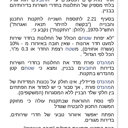
בלתי מספיק של התלונות בחדרי השירות בדירותיהם
בבניין.
בסעיף 2.21 לתוספת השנייה לתקנות התכנון
והבנייה ("בקשה להיתר תנאיו ואגרות")
התש"ל-1970, (להלן: "התקנות") נקבע כי:
"לא יפחת
שטח
ם הכולל של החלונות בחדר שירות
למעט חדר ארונות - שאין חובה באיורורו מ - 10%
(עשרה אחוזים), מ
שטח
רצפת החדר או 0.3 מ"ר,
הכל לפי הגדול" .
ה
מהנדס
פורת מדד את החלונות בחדרי השירות
בדירות ה
תובע
ים בבניין, ומצא כי
שטח
ם קטן
מהנדרש בתקנות.
ה
מהנדס
פריידלין, אינו חולק על נכונות המדידות של
ה
מהנדס
פורת , אך סבור כי יש למדוד את הפתחים
בין חלקי שלד הבניין ללא המסגרות (המשקופים).
לפי נוסח ההוראות שבתקנות עולה כי מחוקק
המשנה התכוון להבטיח שגודל
הפתח יאפשר איוורור טבעי של חדרי שירותים,
בדירות מגורים.