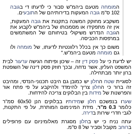
ה
מומחה
מטעם ביהמ"ש סבור כי לדעתו די ב
גובה
102 ס"מ
גובה
המעקות בדירותיהם של ה
תובע
ים.
משקבע מחוקק המשנה בתקנות את
גובה
המעקות,
אין זה מתפקידו או מסמכותו של ביהמ"ש לקבוע את
ה
גובה
הנדרש משיקולי בטיחותם של המשתמשים
במרפסות הכביסה.
משום כך אין בכלל רלוונטיות לדעתו, של
מומחה
ולו
גם
מומחה
מטעם ביהמ"ש."
יש לדעת כי על
פסק דין
זה – שיכון ופיתוח הגישה
ערעור
לבית
המשפט העליון, אשר נדחה, ובכך חוזק פסק דינה של השופטת
ברון יותר מבתחילה.
לסוגיית
שטח
ה
חלון
יש כמובן גם היבט תכנוני-הנדסי, ומהיבט
זה ברור כי ה
חלון
צריך להימדד ולהיקבע על פי פתח אור
והפרשנות של
מידות
בין הבלוקים צריכה להידחות.
שער
ו בנפשכם
חלון
ש
מידות
יו בבלוקים הנן 60x50 סמ"ר
כלומר
0.3 מ"ר
, מידת המינימום המותרת, על פי התקנות,
לגבי חדרי שירות ב
דירה
.
עתה נניח כי יש ב
חלון
מסגרת מאלומיניום עם פרופילים
ב
רוחב
מקובל וסביר של 8 ס"מ.