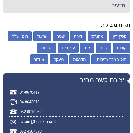
מדעים
תגיות מובילות
פסק דין
מהנדס
דירה
שטח
ערעור
רום ושלח
קורות
גובה
גדר
עמודים
יסודות
חוק המכר (דירות)
מדרגות
מעקה
אוורור
יצירת קשר מהיר
04-8678417
04-8642012
052-6010262
avram@benezra.co.il
052-4387878