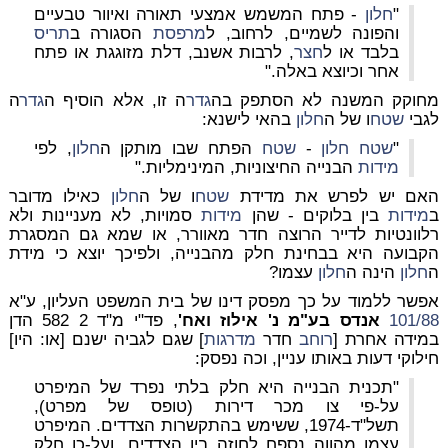
"
חלון
- פתח המשמש אמצעי תאורה ואיוור טבעיים
והפונה לשמיים, לרחוב, ל
מרפסת
הסגורה ב
תריס
בלבד או ל
חצר
, לרבות אשנב, דלת מזוגגת או פתח
אחר וכיוצא באלה."
מחוקק המשנה לא הסתפק בה
גדר
ה זו, אלא הוסיף ה
גדר
ה
לגבי
שטח
ו של ה
חלון
בהאי לישנא:
"
שטח
חלון
-
שטח
הפתח שבו מותקן ה
חלון
, לפי
מידות
הבנייה החיצוניות, המינימליות."
האם יש לפרש את מדידת
שטח
ו של ה
חלון
כאילו מדובר
ב
מידות
בין בלוקים - שהן
מידות
סמויות, לא מעניינות ולא
רלוונטיות לדייר הרוצה חדר מאוורר, או שמא גם המסגרת
הקבועה היא בבחינת חלק מהבנייה, ולפיכך יוצא כי מידת
ה
חלון
הינה ה
חלון
עצמו?
אפשר ללמוד על כך מפסק דינו של בית המשפט העליון, ע"א
101/88
אנדס בע"מ נ' אילוז ואח'
, פד"י מ"ד 2 582 הדן
במידה אחרת [
רוחב
חדר
מדרגות
] שגם לגביה ישנם [או: היו]
חילוקי דעות באותו עניין, וכה נפסק:
"תכנית הבנייה היא חלק בלתי נפרד של המיפרט
על-פי צו מכר דירות (טופס של מפרט),
תשל"ד-1974, ששימש בהתקשרות הצדדים. המיפרט
עצמו מהווה נספח לחוזה בין הצדדים, ועל-כן חלק