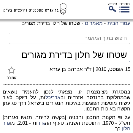
תפריט
חיפוש
לג
עמוד הבית
מאמרים
שטחו של חלון בדירת מגורים
»
»
כן
זי
שטחו של חלון בדירת מגורים
15 אוגוסט, 2010
|
ד"ר אברהם בן עזרא
שמירה
במסגרת מצומצמת זו, מצאתי לנכון להעמיד נושאים
שבמחלוקת בהנדסה אזרחית וב
אדריכל
ות, על דיוקם לאור
גישות מוטעות הפוגעות באיכות המגורים בישראל דרך פגיעתן
הקשה באיכות התכנון.
על פי תקנות התכנון והבניה [בקשה להיתר, תנאיו ואגרות]
תש"ל - 1970, התוספת השניה, סעיף הה
גדר
ות - 2.01, מו
גדר
חלון
כך: