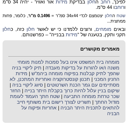
לפיכך,
רוחב
ה
חלון
בבדיקת
מידות
אור ואוויר - יהיה 34 ס"מ
ו
רוחב
ו 44 ס"מ.
שטח
ה
חלון
יצטמצם לכדי 34x44 סמ"ר =
0.1496 מ"ר
, כלומר, פחות
ממחצית...
ובאים
מומחים
, ורוצים ללמדנו כי יש לאשר
חלון
כזה, כ
חלון
תקני ותקין, בטענה של "
מידות
בבנייה" – כפרשנותם.
מאמרים מקושרים
מומחה בית המשפט אינו בעל סמכות למנות מומחי
משנה ו/או להורות על בדיקות מעבדה
|
תיק ליקויי בניה
שהפך לתיק קבלנות בפיקוח מומחה ביהמ"ש
|
מידות
החניון המכני
|
תכנון קונסטרוקציה ואחריות המתכנן, לא
מסתיימים עם גמר הכנת השרטוטים
|
סיווג ליקויי בניה
|
שיקום בניין עלול להיות כרוך בקבלת היתר בנייה
|
החזר
שכר טרחת מומחה התביעה
|
שטח חתך העמוד לעומת
מודול החתך
|
תשריט לצורך רישום בית משותף חייב
להתאים לתכנית היתר הבניה
|
אחריות ופיקוח על
הבניה