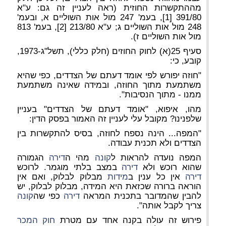
מההתקשרות החוזית (ראה לעניין זה גם: ע"א
391/80 [1], בעמ' 247 מול אות השוליים א, ובעמ'
248 מול אות השוליים ג; ע"א 213/80 [2], בעמ' 813
מול אות השוליים ז).
סעיף 25(א) לחוק החוזים (חלק כללי), תשל"ג-1973,
קובע, כי:
"חוזה יפורש לפי אומד דעתם של הצדדים, כפי שהיא
משתמעת מתוך החוזה, ובמידה שאינה משתמעת
ממנו - מתוך הנסיבות".
מהו, איפוא, "אומד דעתם של הצדדים" בעניין
שלפנינו? מקובל עלי לעניין זה האמור בפסק הדין:
"המפה... הינה נספח לחוזה, בסיס להתקשרות בין
הצדדים ולא תכנית עבודה.
המפה נועדה להראות ל
קונה
מהי ה
דירה
הגמורה
שהוא רוכש ולא
דירה
במצב בלתי מוגמר. לרוכש
דירה
אין כל ענין ב
מידות
מבלוק לבלוק, ואם אין
הוראה ברורה שכזאת היא המידה, מבלוק לבלוק, יש
להבין שהמדובר בתכנית המראה
דירה
כפי שה
קונה
צריך לקבל אותה".
פירוש זה עולה בקנה אחד עם מטרת
חוק המכר