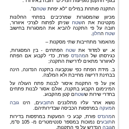
בגוף התקנון מופיעות המילים "חובה באיורורו".
התקנה פותחת במילים "לא יפחת
שטח
ם".
מכיוון שהמסגרות שמרכיבים בפתחי החלונות
מקטינות את ה
שטח
שניתן לפתוח לצרכי איוורור,
חובה על פי התקנה להביא את המסגרות בחישוב
שטח
ה
חלון
.
מהאמור מתחייבות שתי מסקנות –
א. יש למדוד את
שטח
הפתחים - בין המסגרות,
כגירסתו של ה
מהנדס
פורת, כדי לקבוע אם הפתח
לאיוורור מתאים לדרישת התקנה;
ב. מידת הפתח כפי שנקבעה בתקנה הנדונה, הינה
בבחינת דרישה מחייבת ולא המלצה.
אין על פי התקנות איסור לבנות פתח העולה על
המינימום הקבוע בתקנה, אולם אסור לבנות פתחים
בחדרי שירות ש
שטח
ם קטן מהקבוע.
נושא אחר עליו מתלוננים ה
תובע
ים, הינו
גובה
ה
מעקה
במרפסות הכביסה שבדירותיהם.
ה
מהנדס
פורת, קבע כי המעקות במרפסות בדירות
ה
תובע
ים נמוכות במספר סנטימטרים מ- 105 ס"מ,
ה
גובה
הנדרש על פי התקנות.