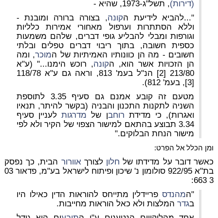
(דירות)
, תשל"ג-1973, שהיא -
"...להביא לידיעת ה
קונה
, בצורה ברורה ומובנת -
וללא הסתתרות וערפול מאחורי אמירות כלליות
וגורפות ומבלי להבליע גופי דברים, שלהם משמעות
כספית חשובה, בתוך ריבוי דברים טפלים ובלתי
חשובים - מה הן כוונותיו האמיתיות של ה
מוכר
, ומה
הן הזכויות אשר הוא, ה
קונה
, רוכש הימנו..." (ע"א
213/80 [2] הנ"ל בעמ' 813, וראה גם ע"א 118/78
[3], בעמ' 812).
מטעם זה קובע אמנם גם סעיף 3.35 לתוספת
השניה לתקנות התכנון והבניה (בקשר להיתר, תנאיו
ואגרות), כי מדידת
רוחב
ן של
מדרגות
לעניין סעיף
3.34 תבוצע בהתאם למישור הצפוי של הקיר ולא לפי
מישור הנחת הבלוקים."
ומן הכלל אל הפרט:
כאשר דובר על מדידתו של
חלון
לצורך
אוורור
הבית, כך נפסק
בת"א 922/95 סולומון נ' שיכון ופיתוח לישראל בע"מ, פדאור 03
3 663:
"ה
מהנדס
פריידלין מתייחס להוראות הדין כאילו היו
ב
גדר
המלצות ולא כאל הוראות מחייבות.
אחד מהליקויים הנטענים ע"י ה
תובע
ים הוא גודל