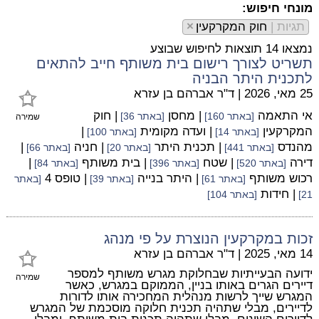
מונחי חיפוש:
תגיות |
חוק המקרקעין
×
נמצאו 14 תוצאות לחיפוש שבוצע
תשריט לצורך רישום בית משותף חייב להתאים
לתכנית היתר הבניה
25 מאי, 2026
|
ד"ר אברהם בן עזרא
אי התאמה
| מחסן
| חוק
[באתר 160]
[באתר 36]
שמירה
המקרקעין
| ועדה מקומית
|
[באתר 14]
[באתר 100]
מהנדס
| תכנית היתר
| חניה
|
[באתר 441]
[באתר 20]
[באתר 66]
דירה
| שטח
| בית משותף
|
[באתר 520]
[באתר 396]
[באתר 84]
רכוש משותף
| היתר בנייה
| טופס 4
[באתר 61]
[באתר 39]
[באתר
| חידות
21]
[באתר 104]
זכות במקרקעין הנוצרת על פי מנהג
14 מאי, 2025
|
ד"ר אברהם בן עזרא
ידועה הבעייתיות שבחלוקת מגרש משותף למספר
שמירה
דיירים הגרים באותו בניין, הממוקם במגרש, כאשר
המגרש שייך לרשות מנהלית המחכירה אותו לדורות
לדיירים, מבלי שתהיה תכנית חלוקה מוסכמת של המגרש