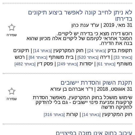
לא ניתן לחייב קונה לאפשר ביצוע תיקונים
בדירתו
31 מאי, 2019
|
עו"ד ענת כהן
רוכש דירה מצא כי בדירה יש ליקויים.
שמירה
המוכר אחראי לקיומם של ליקויים אלה מכיוון שהוא
בנה את הדירה.
תקופת בדק
| חוק המקרקעין
| תיקונים
[באתר 24]
[באתר 14]
| דירה
| בית משותף
| רכוש
[באתר 33]
[באתר 520]
[באתר 84]
משותף
| יסודות
| פסק דין
[באתר 61]
[באתר 249]
[באתר 482]
תקנת השוק והסדרת יישובים
31 אוגוסט, 2018
|
ד"ר אברהם בן עזרא
שימוש מושכל בחוק המקרקעין, מאפשר הסדרת
שמירה
קרקעות ומניעת פינוי יישובים - גם בלי להזדקק
לחקיקה חדשה
חוק המקרקעין
| קורות
[באתר 14]
[באתר 316]
עיכוב כחוק אינו מזכה בפיצויים