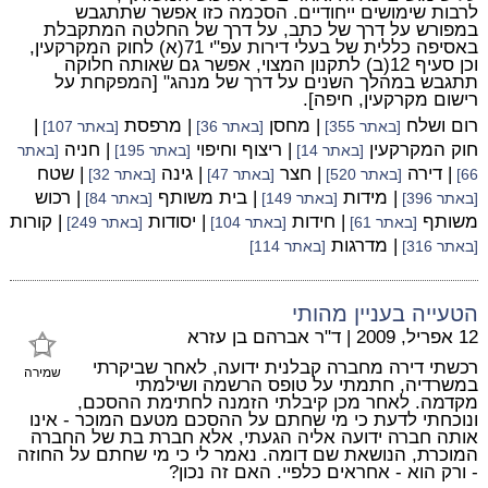
לרבות שימושים ייחודיים. הסכמה כזו אפשר שתתגבש
במפורש על דרך של כתב, על דרך של החלטה המתקבלת
באסיפה כללית של בעלי דירות עפ"י 71(א) לחוק המקרקעין,
וכן סעיף 12(ב) לתקנון המצוי, אפשר גם שאותה חלוקה
תתגבש במהלך השנים על דרך של מנהג" [המפקחת על
רישום מקרקעין, חיפה].
רום ושלח
| מחסן
| מרפסת
|
[באתר 355]
[באתר 36]
[באתר 107]
חוק המקרקעין
| ריצוף וחיפוי
| חניה
[באתר 14]
[באתר 195]
[באתר
| דירה
| חצר
| גינה
| שטח
66]
[באתר 520]
[באתר 47]
[באתר 32]
| מידות
| בית משותף
| רכוש
[באתר 396]
[באתר 149]
[באתר 84]
משותף
| חידות
| יסודות
| קורות
[באתר 61]
[באתר 104]
[באתר 249]
| מדרגות
[באתר 316]
[באתר 114]
הטעייה בעניין מהותי
12 אפריל, 2009
|
ד"ר אברהם בן עזרא
רכשתי דירה מחברה קבלנית ידועה, לאחר שביקרתי
שמירה
במשרדיה, חתמתי על טופס הרשמה ושילמתי
מקדמה. לאחר מכן קיבלתי הזמנה לחתימת ההסכם,
ונוכחתי לדעת כי מי שחתם על ההסכם מטעם המוכר - אינו
אותה חברה ידועה אליה הגעתי, אלא חברת בת של החברה
המוכרת, הנושאת שם דומה. נאמר לי כי מי שחתם על החוזה
- ורק הוא - אחראים כלפיי. האם זה נכון?