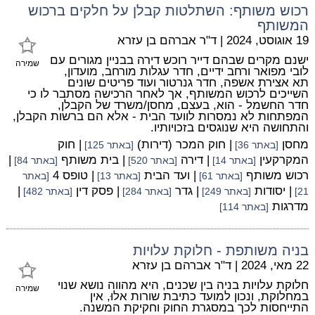
רכוש משותף: השתלטות קבלן על חלקים ברכוש
המשותף
19 אוגוסט, 2024
|
ד"ר אברהם בן עזרא
ישנם מקרים שבהם דייר רוכש דירה בבניין מגורים עם
שמירה
לובי מפואר ורחב ידיים, חדר עגלות מורחב, מועדון,
תא אצירת אשפה, חדר גנרטור ועוד פריטים שונים
השייכים לרכוש המשותף, אך לאחר הרכישה מסתבר לו כי
חדר החשמל - הוא, בעצם, מחסן/משרד של הקבלן,
המפתחות לא נמסרות לוועד הבית - אלא הם ברשות הקבלן,
והתחושה היא שנוגסים בזכויותיו.
מחסן
| חוק המכר (דירות)
| חוק
[באתר 36]
[באתר 125]
המקרקעין
| דירה
| בית משותף
|
[באתר 14]
[באתר 520]
[באתר 84]
רכוש משותף
| ועד הבית
| טופס 4
[באתר 61]
[באתר 13]
[באתר
| יסודות
| גדר
| פסק דין
|
21]
[באתר 249]
[באתר 284]
[באתר 482]
מדרגות
[באתר 114]
בניה משותפת - חלוקת עלויות
22 מאי, 2024
|
ד"ר אברהם בן עזרא
חלוקת עלויות בניה בין שכנים, היא מהווה נושא שנוי
שמירה
במחלוקת, ונכון למועד כתיבת שורות אלוּ, אין
התייחסות לכך במסגרת החוק וחקיקת המשנה.