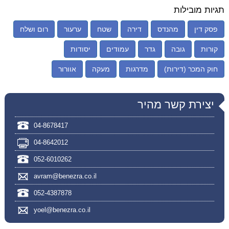
תגיות מובילות
פסק דין
מהנדס
דירה
שטח
ערעור
רום ושלח
קורות
גובה
גדר
עמודים
יסודות
חוק המכר (דירות)
מדרגות
מעקה
אוורור
יצירת קשר מהיר
04-8678417
04-8642012
052-6010262
avram@benezra.co.il
052-4387878
yoel@benezra.co.il