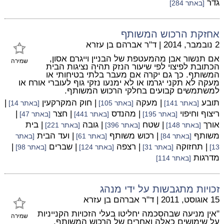
גדר
[באתר 284]
אחזקת הרכוש המשותף
2 נובמבר, 2014
|
ד"ר אברהם בן עזרא
אם תנשור אבן מהמעטפת של הבניין וייגרם אסון,
שמירה
הכתובת לפיצוי לפי שיעור הנזק תהיה נציגות הבית
המשותף. כך גם יקרה אם מעבר בלתי בטיחותי או
מעקה לא תקני יגרמו או לא ימנעו נזקי גוף לעוברי אורח או
למשתמשים קבועים בחלקי הרכוש המשותף.
תובע
| מעקה
| חוק המקרקעין
|
[באתר 141]
[באתר 105]
[באתר 14]
ריצוף וחיפוי
| מהנדס
| חצר
|
[באתר 195]
[באתר 441]
[באתר 47]
אורך
| שטח
| גובה
| בית
[באתר 148]
[באתר 396]
[באתר 221]
משותף
| רכוש משותף
| ועד הבית
[באתר 84]
[באתר 61]
[באתר
| תחזוקה
| רצפה
| שברים
|
13]
[באתר 31]
[באתר 124]
[באתר 98]
מדרגות
[באתר 114]
זכויות מתגבשות על ידי מנהג
15 אוגוסט, 2011
|
ד"ר אברהם בן עזרא
"אין מניעה שבהסכמה יחליטו בעלי הזכויות הקנייניות
שמירה
על שימושים כאלה ואחרים של הרכוש המשותף,