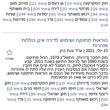
חוק המקרקעין
| גג רעפים
| מרחב מוגן
[באתר 14]
[באתר 11]
| מרתף
| דירה
| בית משותף
[באתר 26]
[באתר 21]
[באתר 520]
| רכוש משותף
| יסודות
| קורות
[באתר 84]
[באתר 61]
[באתר 249]
| עמודים
| גדר
| מדרגות
[באתר 316]
[באתר 241]
[באתר 284]
[באתר
114]
הוראות תחזוקה ושימוש לדירה אינן כוללות
אזהרות
15 יולי, 2021
|
עו"ד ענת כהן
חוק המכר (דירות), התשל"ג-1973, החל מתיקונו
שמירה
בשנת 1990 ועד לביטול התיקון בשנת 2011, קבע
בסעיף 4(א)(5) לחוק, כי המוכר לא קיים את חיוביו
כלפי הקונה אם בנסיבות העניין היה עליו לתת לו אזהרות
בדבר תכונות מיוחדות של הנכס או הוראות תחזוקה ושימוש,
והן לא ניתנו או שאין הן מתאימות.
חוק המכר (דירות)
| חוק המקרקעין
| תקן
[באתר 125]
[באתר 14]
ישראלי
| חיפוי חוץ
| חיפוי פנים
|
[באתר 95]
[באתר 26]
[באתר 2]
ריצוף וחיפוי
| תקן ישראלי
| דירה
[באתר 195]
[באתר 85]
[באתר
| רכוש משותף
| תחזוקה
| גדר
520]
[באתר 61]
[באתר 31]
[באתר
284]