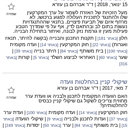
15 ינואר, 2018
|
ד"ר אברהם בן עזרא
מעל הזכויות של האזרח לשמור על ערך המקרקעין
שמירה
שלו ולהתנגד לתוכנית העלולה לפגוע ברכושו, לא
מרחף איום של תביעת פיצויים, בתנאי שההתנגדויות
נעשות בתום לב ובהתאם לדין, אף על פי שמדרך הטבע
פעילות מעין זו גורמת נזק לבונה, ואיחור בתחילת הבנייה.
חלון
| תקנות התכנון והבנייה (בקשה להיתר, תנאיו
[באתר 181]
ואגרות)
| חוק המקרקעין
| ועדה מקומית
[באתר 22]
[באתר 14]
| בית משותף
| היתר בנייה
|
[באתר 100]
[באתר 84]
[באתר 39]
שער
| האחראי לביצוע השלד
| קורות
[באתר 60]
[באתר 5]
[באתר
316]
שיקולי קניין בהחלטות וועדה
7 מאי, 2017
|
ד"ר אברהם בן עזרא
האם הוועדה המקומית לתכנון ולבניה או וועדת ערר
שמירה
מחוזית צריכים לשקול גם שיקולי קניין כבסיס
להחלטותיהן?
חוק המקרקעין
| ועדה מקומית
| ועדת ערר
[באתר 14]
[באתר 100]
| ועדות לתכנון ולבנייה
| שיקולי הוועדה
[באתר 37]
[באתר 9]
[באתר
| בית משותף
| ערר
| יסודות
|
15]
[באתר 84]
[באתר 50]
[באתר 249]