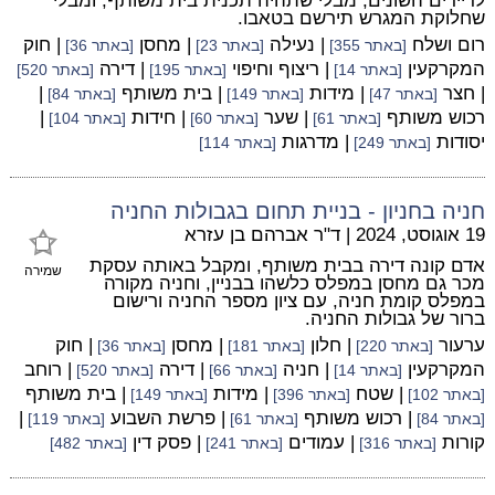
לדיירים השונים, מבלי שתהיה תכנית בית משותף, ומבלי
שחלוקת המגרש תירשם בטאבו.
רום ושלח
| נעילה
| מחסן
| חוק
[באתר 355]
[באתר 23]
[באתר 36]
המקרקעין
| ריצוף וחיפוי
| דירה
[באתר 14]
[באתר 195]
[באתר 520]
| חצר
| מידות
| בית משותף
|
[באתר 47]
[באתר 149]
[באתר 84]
רכוש משותף
| שער
| חידות
|
[באתר 61]
[באתר 60]
[באתר 104]
יסודות
| מדרגות
[באתר 249]
[באתר 114]
חניה בחניון - בניית תחום בגבולות החניה
19 אוגוסט, 2024
|
ד"ר אברהם בן עזרא
אדם קונה דירה בבית משותף, ומקבל באותה עסקת
שמירה
מכר גם מחסן במפלס כלשהו בבניין, וחניה מקורה
במפלס קומת חניה, עם ציון מספר החניה ורישום
ברור של גבולות החניה.
ערעור
| חלון
| מחסן
| חוק
[באתר 220]
[באתר 181]
[באתר 36]
המקרקעין
| חניה
| דירה
| רוחב
[באתר 14]
[באתר 66]
[באתר 520]
| שטח
| מידות
| בית משותף
[באתר 102]
[באתר 396]
[באתר 149]
| רכוש משותף
| פרשת השבוע
|
[באתר 84]
[באתר 61]
[באתר 119]
קורות
| עמודים
| פסק דין
[באתר 316]
[באתר 241]
[באתר 482]