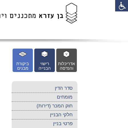
לג
כן
זי
אדריכלות
רישוי
ביקורת
והנדסה
הבנייה
מבנים
סדר הדין
מומחים
חוק המכר (דירות)
חלקי הבניין
פרטי בניין