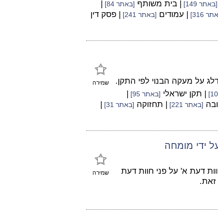
| בית משותף
|
[באתר 149]
[באתר 84]
| עמודים
| פסק דין
ר 316]
[באתר 241]
לג על מעקה הבנוי לפי התקן.
שמירה
| תקן ישראלי
|
[באתר 95]
ובה
| תחזוקה
|
[באתר 221]
[באתר 31]
ל ידי מומחה
ת דעת א' על פני חוות דעת
שמירה
זאת.