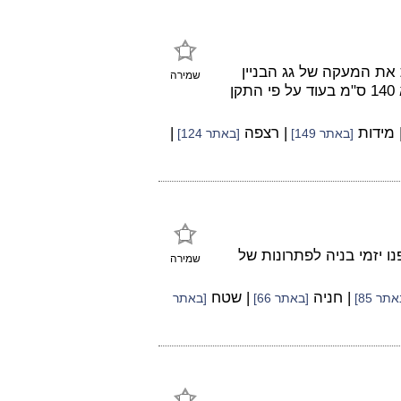
 את המעקה של גג הבניין
שמירה
בגובה מתאים - כדוגמא להלן לפיה גובה המעקה הבנוי הוא 140 ס"מ בעוד על פי התקן
 מידות
| רצפה
|
[באתר 149]
[באתר 124]
 יזמי בניה לפתרונות של
שמירה
| חניה
| שטח
תר 85]
[באתר 66]
[באתר