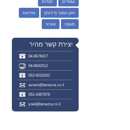
עמודים
יסודות
חוק המכר (דירות)
מדרגות
מעקה
אוורור
יצירת קשר מהיר
04-8678417
04-8642012
052-6010262
avram@benezra.co.il
052-4387878
yoel@benezra.co.il