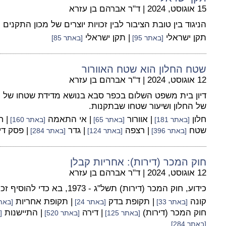
15 אוגוסט, 2024
|
ד"ר אברהם בן עזרא
הניגוד בין טובת הציבור לבין זכויות יוצרים של מכון התקנים 
תקן ישראלי
| תקן ישראלי
[באתר 95]
[באתר 85]
שטח החלון הוא שטח האוורור
12 אוגוסט, 2024
|
ד"ר אברהם בן עזרא
דיון בית משפט השלום בכפר סבא בנושא מדידת שטחו של חלו
של החלון ושיעור שטחו שבתקנות.
חלון
| אוורור
| אי התאמה
| 
[באתר 181]
[באתר 65]
[באתר 160]
שטח
| רצפה
| גדר
| פסק די
[באתר 396]
[באתר 124]
[באתר 284]
חוק המכר (דירות): אחריות קבלן
12 אוגוסט, 2024
|
ד"ר אברהם בן עזרא
כידוע, חוק המכר (דירות) תשל"ג - 1973, בא כדי להוסיף זכויות לרוכשי דירות.
קונה
| תקופת בדק
| תקופת אחריות
[באתר 33]
[באתר 24]
[באתר 
חוק המכר (דירות)
| דירה
| התיישנות
[באתר 125]
[באתר 520]
[
[באתר 284]