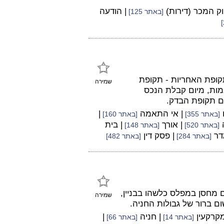
וק המכר (דירות)
| הודעה
[באתר 125]
רו תקופת הבדק ותקופת האחריות - תקופת
שמירה
מות, מיום קבלת הנכס
ח
| אי התאמה
|
[באתר 355]
[באתר 160]
ה
| אורך
| בית
[באתר 520]
[באתר 148]
גדר
| פסק דין
[באתר 284]
[באתר 482]
מחסן במפלס כלשהו בבניין,
שמירה
ם ברור של גבולות החניה.
מקרקעין
| חניה
|
[באתר 14]
[באתר 66]