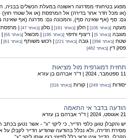
מפגע בטיחותי ממדרגה ראשונה במעלת הכשלים בבניה, ה
(או מכל חדר אחר בדירה) אל המרפסת (או אל שטחי חוץ) -
גם: סף (אף שאינה סף), והמכונה גם: מדרגה (אף שאינה מ
מעקה
| חלון
| סלון
| מרפסת
[באתר 105]
[באתר 181]
[באתר 47]
מוגבה
| ריצוף וחיפוי
| מכשול
| 
[באתר 5]
[באתר 195]
[באתר 55]
שטח
| גובה
| רכוש משותף
|
[באתר 396]
[באתר 221]
[באתר 61]
פסק דין
[באתר 482]
תחזית דמוגרפית מול מציאות
11 ספטמבר, 2024
|
ד"ר אברהם בן עזרא
יסודות
| קורות
[באתר 249]
[באתר 316]
הודעה בדבר אי התאמה
21 אוגוסט, 2024
|
ד"ר אברהם בן עזרא
יש והקבלן טוען כלפי הדייר, כי ליקוי
מסירת הדירה, ולא נכלל בהודעה שהודיע הדייר לקבלן על אוד
הקבלן, הדייר אינו זכאי כלל לפיצוי בגין אותו ליקוי "x".