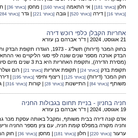
חלון
| אי התאמה
| מחסן
| ח
[באתר 181]
[באתר 160]
[באתר 36]
| דירה
| גובה
| גדר
[באתר 16]
[באתר 520]
[באתר 221]
[באתר 284]
אחריות הקבלן כלפי רוכש דירה
21 אוגוסט, 2024
|
ד"ר אברהם בן עזרא
בחוק המכר (דירות) תשל"ג - 1973, הוגד
הבדק אורכה מספר שנים שונה לפי סוגי הליקויים ואי ההתא
(מסירת הדירה), ותקופת האחריות היא בת 3 שנים מיום סיום תקופת הבדק.
תקופת בדק
| תקופת אחריות
| רום ושל
[באתר 24]
[באתר 21]
חוק המכר (דירות)
| ריצוף וחיפוי
| דיר
[באתר 125]
[באתר 195]
משותף
| התיישנות
| קורות
| 
[באתר 84]
[באתר 28]
[באתר 316]
חניה בחניון - בניית תחום בגבולות החניה
19 אוגוסט, 2024
|
ד"ר אברהם בן עזרא
אדם קונה דירה בבית משותף, ומקבל באותה עסקת מכר גם 
וחניה מקורה במפלס קומת חניה, עם ציון מספר החניה ורישו
ערעור
| חלון
| מחסן
| חוק ה
[באתר 220]
[באתר 181]
[באתר 36]