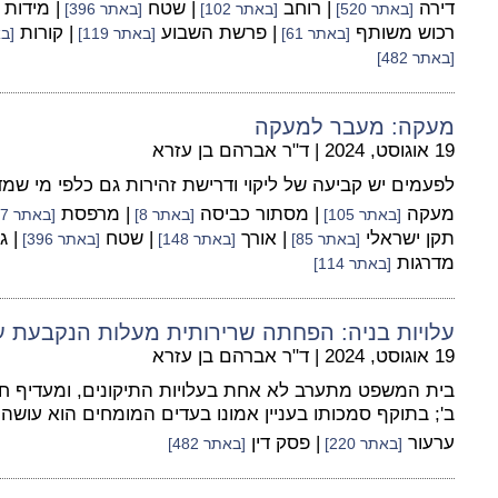
דירה
| רוחב
| שטח
| מידות
[באתר 520]
[באתר 102]
[באתר 396]
רכוש משותף
| פרשת השבוע
| קורות
[באתר 61]
[באתר 119]
[באת
[באתר 482]
מעקה: מעבר למעקה
19 אוגוסט, 2024
|
ד"ר אברהם בן עזרא
לפעמים יש קביעה של ליקוי ודרישת זהירות גם כלפי מי שמד
מעקה
| מסתור כביסה
| מרפסת
[באתר 105]
[באתר 8]
[באתר 107]
תקן ישראלי
| אורך
| שטח
| ג
[באתר 85]
[באתר 148]
[באתר 396]
מדרגות
[באתר 114]
עלויות בניה: הפחתה שרירותית מעלות הנקבעת ע
19 אוגוסט, 2024
|
ד"ר אברהם בן עזרא
בית המשפט מתערב לא אחת בעלויות התיקונים, ומעדיף חוו
ב'; בתוקף סמכותו בעניין אמונו בעדים המומחים הוא עושה 
ערעור
| פסק דין
[באתר 220]
[באתר 482]