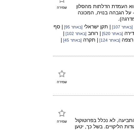
וא העמדת הדלתות מהסלון
שמירה
 על הגבהה בנויה, המכונה
דרגה).
| תקן ישראלי
| סף
[באתר 107]
[באתר 95]
דירה
| רוחב
|
[באתר 520]
[באתר 102]
 רצפה
| תקרה
|
[באתר 124]
[באתר 45]
שמירה
 "x" - אשר נטען בכתב התביעה, לא נכלל בפרוטוקול
שמירה
ות הליקויים. בשל כך, יטען