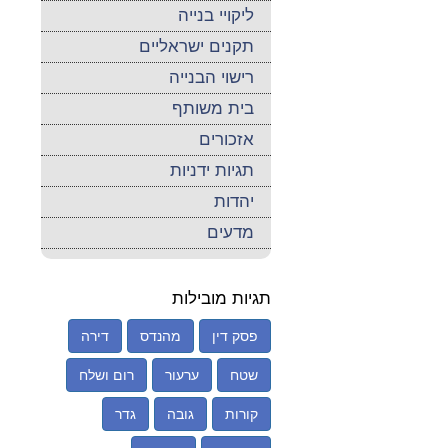
ליקויי בנייה
תקנים ישראליים
רישוי הבנייה
בית משותף
אזכורים
תגיות ידניות
יהדות
מדעים
תגיות מובילות
פסק דין
מהנדס
דירה
שטח
ערעור
רום ושלח
קורות
גובה
גדר