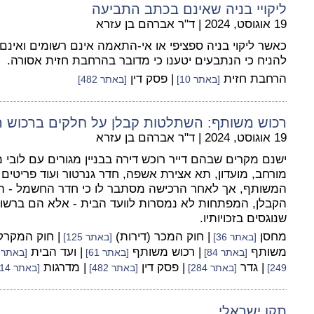
ליקויי בניה שאינם בכתב התביעה
19 אוגוסט, 2024
|
ד"ר אברהם בן עזרא
כאשר ליקוי בניה ספציפי או אי-התאמה אינם רשומים ואינם
להניח כי הנתבעים יטענו כי מדובר בהרחבת חזית אסורה.
הרחבת חזית
| פסק דין
[באתר 10]
[באתר 482]
רכוש משותף: השתלטות קבלן על חלקים ברכוש 
19 אוגוסט, 2024
|
ד"ר אברהם בן עזרא
ישנם מקרים שבהם דייר רוכש דירה בבניין מגורים עם לובי מ
מורחב, מועדון, תא אצירת אשפה, חדר גנרטור ועוד פריטים 
המשותף, אך לאחר הרכישה מסתבר לו כי חדר החשמל - ה
הקבלן, המפתחות לא נמסרות לוועד הבית - אלא הם ברשו
שנוגסים בזכויותיו.
מחסן
| חוק המכר (דירות)
| חוק המקרק
[באתר 36]
[באתר 125]
משותף
| רכוש משותף
| ועד הבית
[באתר 84]
[באתר 61]
[באתר 13]
| גדר
| פסק דין
| מדרגות
249]
[באתר 284]
[באתר 482]
[באתר 114]
תקן ישראלי