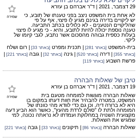
29 דצמבר, 2021
|
ד"ר אברהם בן עזרא
לא אחת בית המשפט ניצב בפני טענתו של תובע, כי
שמירה
יש ליקויים בדירה בגינם מגיע לו פיצוי, אף על פי
שהליקויים הנטענים - לא כלולים בכתב התביעה.
טענה נוספת יכולה להיות לתובע, והיא - כי מגיע לו פיצוי
בעלות כספית גבוהה מהסכום אשר נתבע, לגבי קיומו של
ליקוי.
בית-המשפט
| תכנית ומפרט
| רום ושלח
[באתר 281]
[באתר 33]
| דירה
| גינה
| גובה
|
[באתר 355]
[באתר 520]
[באתר 32]
[באתר 221]
פרשת השבוע
[באתר 119]
טיבן של שאלות הבהרה
19 דצמבר, 2021
|
ד"ר אברהם בן עזרא
שאלות הבהרה מוגשות למומחה מטעם בית
שמירה
המשפט, במטרה להבהיר את חוות דעתו במקום בו
היא לא ברורה דיה, וכן גם כדי לוודא מהי כוונתו של
המומחה ולתת לו "סולם לרדת מהעץ", כאשר הוא הביע דעה
מקצועית השנויה במחלוקת ועמדתו לא נראתה נכונה, למי
שמגיש את השאלות.
שאלות הבהרה
| תיקונים
| גובה
[באתר 86]
[באתר 33]
[באתר 221]