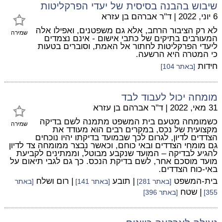
שיבוש בהבנה בסיסית של יעדי הפרקליטות
6 יוני, 2022
|
ד"ר אברהם בן עזרא
לא רק הציבור הרחב, אלא גם משפטנים, ואפילו אלה
שמירה
המעורבים בתיקים של כתבי אישום - אינם נצמדים
ליעדי הפרקליטות לחתור אל האמת, וסוברים בטעות
כי המטרה היא הרשעה.
חידות
[באתר 104]
מומחה יכול לעבוד לבד
31 מאי, 2022
|
ד"ר אברהם בן עזרא
כשמומחה מטעם בית המשפט מתמנה לשם בדיקה
שמירה
מקצועית של נכס, במקרים רבים הוא מעודד את
הצדדים לדיון, לגרום לכך שבמועד בדיקתו יהיו נוכחים
גם מומחי הצדדים ובאי כוחם, וכאשר נבצר ממומחה צד לדיון
להגיע לבדיקה – המועד שנקבע מבוטל, וממתינים לקביעת
מועד מוסכם אחר, לשם בדיקת הנכס. כך גם לגבי תיאום על
באי-כוח הצדדים.
בית-המשפט
| תובע
| רום ושלח
[באתר 281]
[באתר 141]
[באתר
| שטח
355]
[באתר 396]