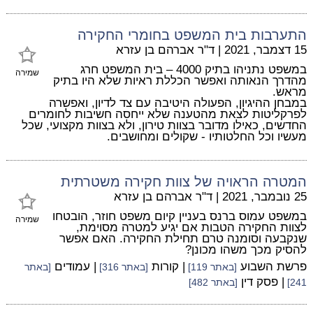
התערבות בית המשפט בחומרי החקירה
15 דצמבר, 2021
|
ד"ר אברהם בן עזרא
במשפט נתניהו בתיק 4000 – בית המשפט חרג
שמירה
מהדרך הנאותה ואפשר הכללת ראיות שלא היו בתיק
מראש.
במבחן ההיגיון, הפעולה היטיבה עם צד לדיון, ואפשרה
לפרקליטות לצאת מהטענה שלא ייחסה חשיבות לחומרים
החדשים, כאילו מדובר בצוות טירון, ולא בצוות מקצועי, שכל
מעשיו וכל החלטותיו - שקולים ומחושבים.
המטרה הראויה של צוות חקירה משטרתית
25 נובמבר, 2021
|
ד"ר אברהם בן עזרא
במשפט עמוס ברנס בעניין קיום משפט חוזר, הובטחו
שמירה
לצוות החקירה הטבות אם יגיע למטרה מסוימת,
שנקבעה וסומנה טרם תחילת החקירה. האם אפשר
להסיק מכך משהו מכונן?
פרשת השבוע
| קורות
| עמודים
[באתר 119]
[באתר 316]
[באתר
| פסק דין
241]
[באתר 482]