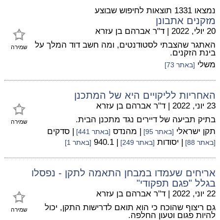
נמצאו 1331 תוצאות לחיפוש שבוצע
מזקנים אתבונן
20 יולי, 2022
|
ד"ר אברהם בן עזרא
האתגר שהצבתי לסטודנטים, ומה חשב דוד המלך על
שמירה
בינת הזקנים.
משלי
[באתר 73]
האחריות לליקויים היא של המתכנן
23 יוני, 2022
|
ד"ר אברהם בן עזרא
בתיק תביעה של דיירים נגד מתכנן הבית.
שמירה
תקן ישראלי
| מהנדס
| סדקים
[באתר 95]
[באתר 441]
| יסודות
| 940.1
[באתר 88]
[באתר 249]
[באתר 1]
אריחים שעמדו במבחן התאמה לתקן - נפסלו
בגלל "פגם תפקודי"
22 יוני, 2022
|
ד"ר אברהם בן עזרא
גם ריצוף שהוכח כי הוא תואם לדרישות התקן, יכול
שמירה
להיות פגום וטעון החלפה.