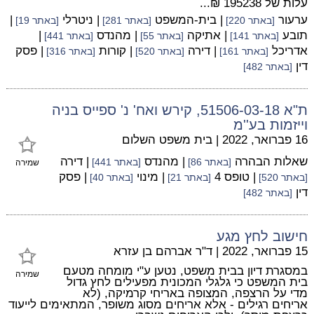
עלות של 195238 ₪...
ערעור
| בית-המשפט
| ניטרלי
|
[באתר 220]
[באתר 281]
[באתר 19]
תובע
| אתיקה
| מהנדס
|
[באתר 141]
[באתר 55]
[באתר 441]
אדריכל
| דירה
| קורות
| פסק
[באתר 161]
[באתר 520]
[באתר 316]
דין
[באתר 482]
ת"א 51506-03-18, קירש ואח' נ' ספייס בניה
וייזמות בע''מ
16 פברואר, 2022
|
בית משפט השלום
שאלות הבהרה
| מהנדס
| דירה
[באתר 86]
[באתר 441]
שמירה
| טופס 4
| מינוי
| פסק
[באתר 520]
[באתר 21]
[באתר 40]
דין
[באתר 482]
חישוב לחץ מגע
15 פברואר, 2022
|
ד"ר אברהם בן עזרא
במסגרת דיון בבית משפט, נטען ע"י מומחה מטעם
שמירה
בית המשפט כי גלגלי המכונית מפעילים לחץ גדול
מדי על הרצפה, המצופה באריחי קרמיקה, (לא
אריחים רגילים - אלא אריחים מסוג משופר, המתאימים לייעוד