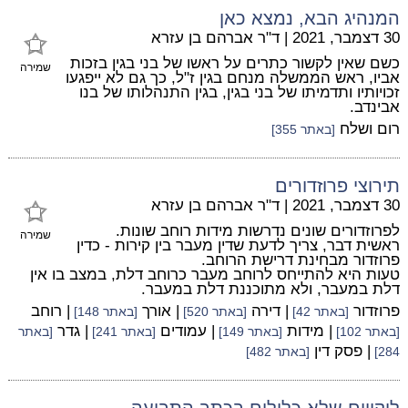
המנהיג הבא, נמצא כאן
30 דצמבר, 2021
|
ד"ר אברהם בן עזרא
כשם שאין לקשור כתרים על ראשו של בני בגין בזכות
שמירה
אביו, ראש הממשלה מנחם בגין ז"ל, כך גם לא ייפגעו
זכויותיו ותדמיתו של בני בגין, בגין התנהלותו של בנו
אבינדב.
רום ושלח
[באתר 355]
תירוצי פרוזדורים
30 דצמבר, 2021
|
ד"ר אברהם בן עזרא
לפרוזדורים שונים נדרשות מידות רוחב שונות.
שמירה
ראשית דבר, צריך לדעת שדין מעבר בין קירות - כדין
פרוזדור מבחינת דרישת הרוחב.
טעות היא להתייחס לרוחב מעבר כרוחב דלת, במצב בו אין
דלת במעבר, ולא מתוכננת דלת במעבר.
פרוזדור
| דירה
| אורך
| רוחב
[באתר 42]
[באתר 520]
[באתר 148]
| מידות
| עמודים
| גדר
[באתר 102]
[באתר 149]
[באתר 241]
[באתר
| פסק דין
284]
[באתר 482]
ליקויים שלא כלולים בכתב התביעה