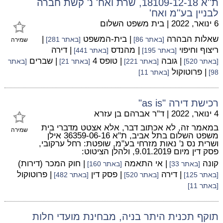
ת''א 18109-12-18, שרת ואח' נ' קשת חברה
לבניין בע''מ ואח'
6 ינואר, 2022
|
בית משפט השלום
שאלות הבהרה
| בית-המשפט
|
[באתר 86]
[באתר 281]
שמירה
ריצוף וחיפוי
| מהנדס
| דירה
[באתר 195]
[באתר 441]
| גובה
| טופס 4
| שברים
[באתר 520]
[באתר 221]
[באתר 21]
[באתר
| פרוטוקול
98]
[באתר 11]
רכישת דירה "as is"
4 ינואר, 2022
|
ד"ר אברהם בן עזרא
במאמר זה, לא אכתוב דבר, אלא אצטט מדברי בית
שמירה
משפט השלום בתל אביב, ת"א 36359-06-16 אילן
ושרית נס נ' נאות מזרחי בע"מ, שופטת: רחל ערקובי,
פסק דין מיום 9.01.2019, ולהלן הציטוט:
קונה
| אי התאמה
| חוק המכר (דירות)
[באתר 33]
[באתר 160]
| דירה
| פסק דין
| פרוטוקול
[באתר 125]
[באתר 520]
[באתר 482]
[באתר 11]
תוקף תכנית היתר בניה, מבחינת מועדי חלות