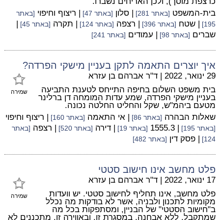
כרצפת מוסך), ולכן האריחים נשברו.
בית-המשפט
| סלון
| ריצוף וחיפוי
[באתר 281]
[באתר 47]
[באתר
| שטח
| רצפה
| תקרה
|
195]
[באתר 396]
[באתר 124]
[באתר 45]
שברים
| עמודים
[באתר 98]
[באתר 241]
איך יוצרים התאמה לתקן בעניין מישקי הפרדה?
29 ינואר, 2022
|
ד"ר אברהם בן עזרא
בית משפט השלום בחיפה התייחס לטענת התביעה
שמירה
בעניין מישקי הפרדה, שמע עדות המומחה דן ברלינר
מטעם ביהמ"ש, שקל והחליט החלטה נכונה.
שאלות הבהרה
| אי התאמה
| ריצוף וחיפוי
[באתר 86]
[באתר 160]
| 1555.3
| דירה
| רצפה
[באתר 195]
[באתר 19]
[באתר 520]
[באתר
| פסק דין
124]
[באתר 482]
פלט מחשב אינו חישוב סטטי
17 ינואר, 2022
|
ד"ר אברהם בן עזרא
פלט מחשב, אינו תחליף לחישוב סטטי. יש וועדות
שמירה
מקומיות לתכנון ולבניה, אשר לא בודקות מה נכלל
ב"חישוב הסטטי" של הבניין, ומסתפקות בכל מה
שמתקבל, ללא אבחנה. במסגרת זו, ובאווירה זו, מתכננים לא