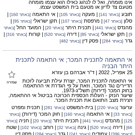
אינו מומחה, ואל לו לנהוג כאילו הוא עצמו מומחה
מטעם צד לדיון או מטעם בית המשפט עצמו.
תובע
| מעקה
| אי התאמה
|
[באתר 141]
[באתר 105]
[באתר 160]
סלון
| מרפסת
| תקן ישראלי
|
[באתר 47]
[באתר 107]
[באתר 95]
מהנדס
| תכנית היתר
| המועד החל
[באתר 441]
[באתר 20]
[באתר
| תקן ישראלי
| דירה
| קורות
|
9]
[באתר 85]
[באתר 520]
[באתר 316]
גדר
| פסק דין
[באתר 284]
[באתר 482]
אי התאמה לתכנית המכר; אי התאמה לתכנית
היתר הבניה
25 אפריל, 2022
|
ד"ר אברהם בן עזרא
אי התאמה לתכנית המכר, יוצרת עילת תביעה לזכות
שמירה
הדיירים נגד המוכר, וזאת על פי הגדרת אי ההתאמה
בחוק המכר (דירות) תשל"ג-1973.
שיעור הנזק - העלות הכספית הכרוכה בביטול אי ההתאמה,
ויצירת מצב התואם את תכנית המכר.
ערעור
| בית-המשפט
| תכנית ומפרט
[באתר 220]
[באתר 281]
| אי התאמה
| חוק המכר (דירות)
[באתר 33]
[באתר 160]
[באתר
| מהנדס
| תכנית היתר
| חניה
125]
[באתר 441]
[באתר 20]
[באתר
| דירה
| גינה
| רוחב
| שטח
66]
[באתר 520]
[באתר 32]
[באתר 102]
| עמודים
| גדר
| פסק דין
[באתר 396]
[באתר 241]
[באתר 284]