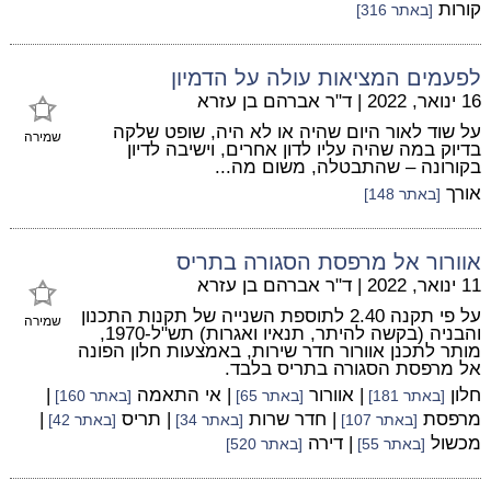
קורות
[באתר 316]
לפעמים המציאות עולה על הדמיון
16 ינואר, 2022
|
ד"ר אברהם בן עזרא
על שוד לאור היום שהיה או לא היה, שופט שלקה
שמירה
בדיוק במה שהיה עליו לדון אחרים, וישיבה לדיון
בקורונה – שהתבטלה, משום מה...
אורך
[באתר 148]
אוורור אל מרפסת הסגורה בתריס
11 ינואר, 2022
|
ד"ר אברהם בן עזרא
על פי תקנה 2.40 לתוספת השנייה של תקנות התכנון
שמירה
והבניה (בקשה להיתר, תנאיו ואגרות) תש"ל-1970,
מותר לתכנן אוורור חדר שירות, באמצעות חלון הפונה
אל מרפסת הסגורה בתריס בלבד.
חלון
| אוורור
| אי התאמה
|
[באתר 181]
[באתר 65]
[באתר 160]
מרפסת
| חדר שרות
| תריס
|
[באתר 107]
[באתר 34]
[באתר 42]
מכשול
| דירה
[באתר 55]
[באתר 520]