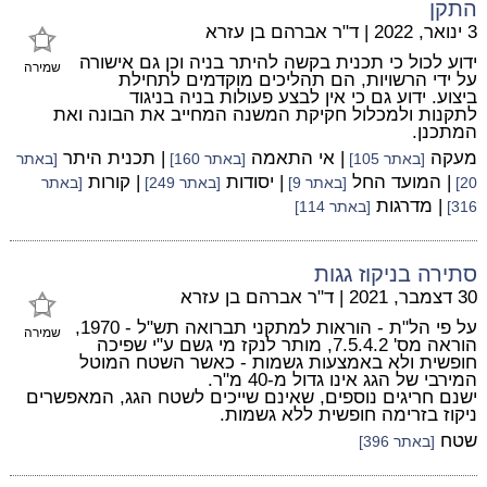
התקן
3 ינואר, 2022
|
ד"ר אברהם בן עזרא
ידוע לכול כי תכנית בקשה להיתר בניה וכן גם אישורה
שמירה
על ידי הרשויות, הם תהליכים מוקדמים לתחילת
ביצוע. ידוע גם כי אין לבצע פעולות בניה בניגוד
לתקנות ולמכלול חקיקת המשנה המחייב את הבונה ואת
המתכנן.
מעקה
| אי התאמה
| תכנית היתר
[באתר 105]
[באתר 160]
[באתר
| המועד החל
| יסודות
| קורות
20]
[באתר 9]
[באתר 249]
[באתר
| מדרגות
316]
[באתר 114]
סתירה בניקוז גגות
30 דצמבר, 2021
|
ד"ר אברהם בן עזרא
על פי הל"ת - הוראות למתקני תברואה תש"ל - 1970,
שמירה
הוראה מס' 7.5.4.2, מותר לנקז מי גשם ע"י שפיכה
חופשית ולא באמצעות גשמות - כאשר השטח המוטל
המירבי של הגג אינו גדול מ-40 מ"ר.
ישנם חריגים נוספים, שאינם שייכים לשטח הגג, המאפשרים
ניקוז בזרימה חופשית ללא גשמות.
שטח
[באתר 396]