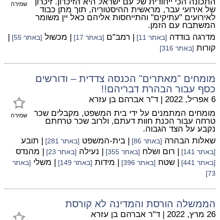
התכונה הכי ייחודית של עם ישראל היא הזיכרון. זיכרון
שמירה
של אירועי עבר, מראשית ההיסטוריה, תוך מתן כבוד
לאירועים "עתיקים" והתייחסות אליהם כאל יין משומר
המשתבח עם הזמן.
מדרגה בודדה
| רמב"ם
| מכשול
|
[באתר 11]
[באתר 17]
[באתר 55]
קורות
[באתר 316]
מומחים "מאתרים" הכנסה צדדית – ודורשים
כסף עבור הבהרת דבריהם!!
6 אפריל, 2022
|
ד"ר אברהם בן עזרא
מומחים המתמנים על ידי בית המשפט, מקבלים שכר
שמירה
טרחה עבור הכנת חוות דעתם, ולרוב שכר טרחתם
נקבע על הצד הגבוה.
שאלות הבהרה
| בית-המשפט
| תובע
[באתר 86]
[באתר 281]
| רום ושלח
| נעילה
| מהנדס
[באתר 141]
[באתר 355]
[באתר 23]
| שטח
| מידות
| משלי
[באתר 441]
[באתר 396]
[באתר 149]
[באתר
73]
הממשלה הורסת והמדינה לא קורסת
26 מרץ, 2022
|
ד"ר אברהם בן עזרא