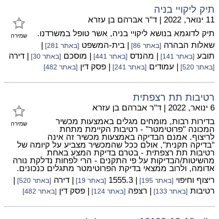
תיק ליקויי בניה
11 ינואר, 2022
|
ד"ר אברהם בן עזרא
תיק לדוגמא בנושא ליקויי בניה, אשר טופל במשרדנו.
שמירה
שאלות הבהרה
| בית-המשפט
|
[באתר 86]
[באתר 281]
תובע
| מהנדס
| מוסכם
| דירה
[באתר 141]
[באתר 441]
[באתר 30]
| עמודים
| פסק דין
[באתר 520]
[באתר 241]
[באתר 482]
רטיבות תת רצפתית
6 ינואר, 2022
|
ד"ר אברהם בן עזרא
בדירות רבות, מומחים מגלים באמצעות מכשיר
שמירה
המכונה "פרוטימטר" - רטיבות הקיימת מתחת
לריצוף. אמנם הבדיקה באמצעות מכשיר זה אינה
"בדיקה תקנית", אולם ככל שהמכשיר מצביע על קיומה של
רטיבות תת רצפתית - בטרם בדיקת המצע באחת
מהשיטות/הבדיקות על פי התקנים - הרי לפחות נדלקת נורה
אדומה, ולרוב ממצאי בדיקת הפרוטימטר מתגלים כנכונים.
ריצוף וחיפוי
| 1555.3
| דירה
|
[באתר 195]
[באתר 19]
[באתר 520]
רטיבות
| רצפה
| פסק דין
[באתר 133]
[באתר 124]
[באתר 482]