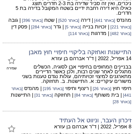
ניכרים, ואין זה סביר שדירה בת 2-3 חדרים תוצג
כאילו היא דירה רחבת ידיים בשטח המקובל בדירה בת 5
חדרים.
מהנדס
| דירה
| שטח
| גובה
[באתר 441]
[באתר 520]
[באתר 396]
| זכויות בנייה
| גדר
| פסק דין
[באתר 221]
[באתר 5]
[באתר 284]
| מדרגות
[באתר 482]
[באתר 114]
התיישנות ואחזקה בליקויי חיפויי חוץ מאבן
14 אפריל, 2022
|
ד"ר אברהם בן עזרא
בבניינים המחופים בחיפויי אבן לסוגיה, הכשלים
שמירה
מתגלים לאחר שנים רבות, ולכן כאשר הדיירים
מתארגנים למיצוי זכויותיהם, עולות נגדם טענות בשני
מישורים עיקריים: א. התיישנות. ב. תחזוקה.
חיפוי חוץ
| ריצוף וחיפוי
| מהנדס
[באתר 26]
[באתר 195]
[באתר
| בית משותף
| תחזוקה
| התיישנות
441]
[באתר 84]
[באתר 31]
[באתר 28]
זיכרון העבר, וניווט אל העתיד
8 אפריל, 2022
|
ד"ר אברהם בן עזרא