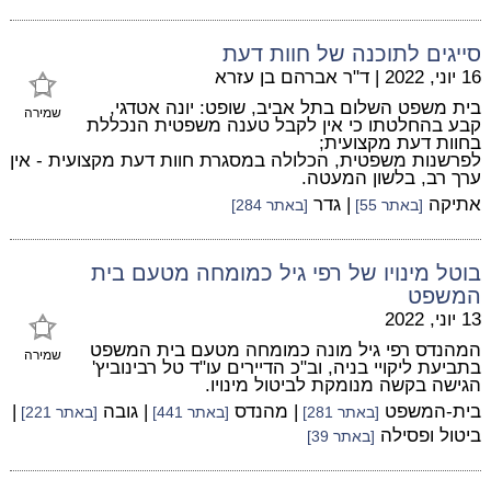
סייגים לתוכנה של חוות דעת
16 יוני, 2022
|
ד"ר אברהם בן עזרא
בית משפט השלום בתל אביב, שופט: יונה אטדגי,
שמירה
קבע בהחלטתו כי אין לקבל טענה משפטית הנכללת
בחוות דעת מקצועית;
לפרשנות משפטית, הכלולה במסגרת חוות דעת מקצועית - אין
ערך רב, בלשון המעטה.
אתיקה
| גדר
[באתר 55]
[באתר 284]
בוטל מינויו של רפי גיל כמומחה מטעם בית
המשפט
13 יוני, 2022
המהנדס רפי גיל מונה כמומחה מטעם בית המשפט
שמירה
בתביעת ליקויי בניה, וב"כ הדיירים עו"ד טל רבינוביץ'
הגישה בקשה מנומקת לביטול מינויו.
בית-המשפט
| מהנדס
| גובה
|
[באתר 281]
[באתר 441]
[באתר 221]
ביטול ופסילה
[באתר 39]