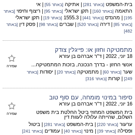
בית-המשפט
| אתיקה
| אי
[באתר 281]
[באתר 55]
התאמה
| תקן ישראלי
| ריצוף וחיפוי
[באתר 160]
[באתר 95]
[באתר
| מהנדס
| 1555.3
| תקן ישראלי
195]
[באתר 441]
[באתר 19]
| דירה
| שברים
| פסק דין
[באתר 85]
[באתר 520]
[באתר 98]
[באתר
482]
מתמטיקה וחזון או: פייגלין צודק
18 יוני, 2022
|
ד"ר אברהם בן עזרא
אנשי החזון - בדרך הנכונה, בזכות המתמטיקה...
שמירה
שער
| מתמטיקה
| יסודות
[באתר 60]
[באתר 20]
[באתר
| קורות
249]
[באתר 316]
סיפור במינוי מומחה, עם סוף טוב
16 יוני, 2022
|
ד"ר אברהם בן עזרא
בית המשפט המחוזי ביטל החלטת בית משפט
שמירה
השלום, שהייתה עלולה לעוות דין
ערעור
| בית-המשפט
| ביטול
[באתר 220]
[באתר 281]
ופסילה
| מינוי
| עמודים
[באתר 39]
[באתר 40]
[באתר 241]