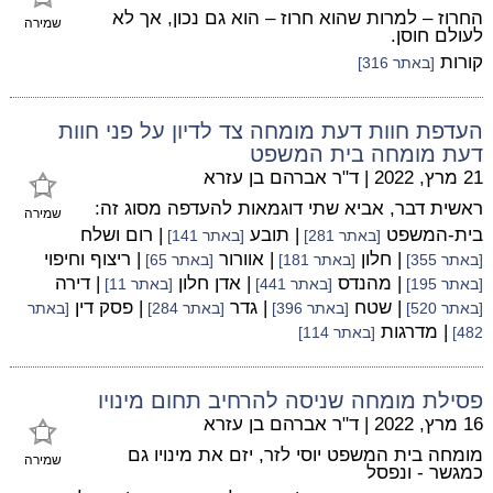
החרוז – למרות שהוא חרוז – הוא גם נכון, אך לא
שמירה
לעולם חוסן.
קורות
[באתר 316]
העדפת חוות דעת מומחה צד לדיון על פני חוות
דעת מומחה בית המשפט
21 מרץ, 2022
|
ד"ר אברהם בן עזרא
ראשית דבר, אביא שתי דוגמאות להעדפה מסוג זה:
שמירה
בית-המשפט
| תובע
| רום ושלח
[באתר 281]
[באתר 141]
| חלון
| אוורור
| ריצוף וחיפוי
[באתר 355]
[באתר 181]
[באתר 65]
| מהנדס
| אדן חלון
| דירה
[באתר 195]
[באתר 441]
[באתר 11]
| שטח
| גדר
| פסק דין
[באתר 520]
[באתר 396]
[באתר 284]
[באתר
| מדרגות
482]
[באתר 114]
פסילת מומחה שניסה להרחיב תחום מינויו
16 מרץ, 2022
|
ד"ר אברהם בן עזרא
מומחה בית המשפט יוסי לזר, יזם את מינויו גם
שמירה
כמגשר - ונפסל