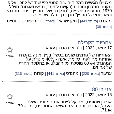
מעטים מגישים במקום חישוב סטטי כפי שנדרש להכין על פי
תקנות התכנון והבניה (בקשה להיתר, תנאיו ואגרות) תש"ל –
1970, התוספת השנייה, "חלק ה': שלד הבניין ובידודו התרמי
והאקוסטי של הבניין" הדן בכך, פלט של מחשב.
מהנדס
| תקן ישראלי
| חישובים סטטיים
[באתר 441]
[באתר 85]
[באתר 38]
אחריות מקבילה
17 ינואר, 2022
|
ד"ר אברהם בן עזרא
האחריות של גורמים שונים בכשלי בניין, אינה בהכרח
שמירה
אחריות מחולקת, כלומר, אינה - 40% מוטלת על
המהנדס ו-60% מוטלת על הקבלן, או בחלוקה אחרת
של אחוזים.
ערעור
| מהנדס
| קורות
[באתר 220]
[באתר 441]
[באתר 316]
אני בן 80...
16 ינואר, 2022
|
ד"ר אברהם בן עזרא
אני בן שמונים, ומה קל לייחד את המספר השלם,
שמירה
העגול, הפשוט והנוח הזה משאר המספרים, כגון – 79
או 71...