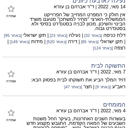
נעילה לארבעה כיוונים
14 מאי, 2022
|
ד"ר אברהם בן עזרא
אין חולק כי המפרט המחייב של הפרוייקט
שמירה
הממשלתי-הארצי "מחיר למשתכן" מטעם משרד
הבינוי והשיכון, מכוון לבניה בסטנדרט בסיסי ולא
בסטנדרט גבוה.
דלת כניסה
| נעילה
| תקן ישראלי
[באתר 32]
[באתר 23]
[באתר 95]
| תקן ישראלי
| דירה
| מידות
|
[באתר 85]
[באתר 520]
[באתר 149]
רצפה
[באתר 124]
התשוקה לבית
7 מאי, 2022
|
ד"ר אברהם בן עזרא
דויד המלך הביע את תשוקתו לבית בפסוק הבא:
שמירה
ראב"ע
| חצר
[באתר 9]
[באתר 47]
המומחים
4 מאי, 2022
|
ד"ר אברהם בן עזרא
בעשרות השנים האחרונות, בעיקר החל משנות
שמירה
השבעים של המאה הקודמת, התגבש מקצוע חדש
בענף הבניה בישראל, והוא – "מומחה לביקורת