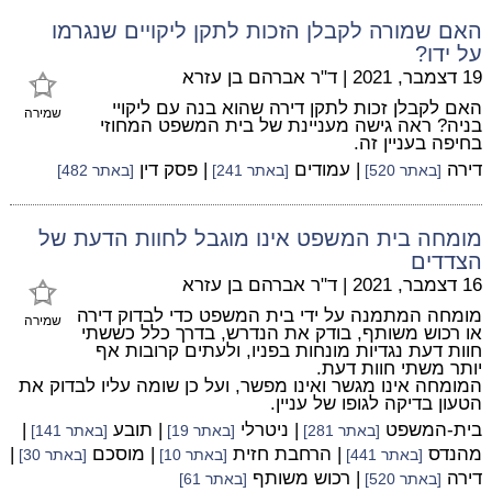
האם שמורה לקבלן הזכות לתקן ליקויים שנגרמו
על ידו?
19 דצמבר, 2021
|
ד"ר אברהם בן עזרא
האם לקבלן זכות לתקן דירה שהוא בנה עם ליקויי
שמירה
בניה? ראה גישה מעניינת של בית המשפט המחוזי
בחיפה בעניין זה.
דירה
| עמודים
| פסק דין
[באתר 520]
[באתר 241]
[באתר 482]
מומחה בית המשפט אינו מוגבל לחוות הדעת של
הצדדים
16 דצמבר, 2021
|
ד"ר אברהם בן עזרא
מומחה המתמנה על ידי בית המשפט כדי לבדוק דירה
שמירה
או רכוש משותף, בודק את הנדרש, בדרך כלל כששתי
חוות דעת נגדיות מונחות בפניו, ולעתים קרובות אף
יותר משתי חוות דעת.
המומחה אינו מגשר ואינו מפשר, ועל כן שומה עליו לבדוק את
הטעון בדיקה לגופו של עניין.
בית-המשפט
| ניטרלי
| תובע
|
[באתר 281]
[באתר 19]
[באתר 141]
מהנדס
| הרחבת חזית
| מוסכם
|
[באתר 441]
[באתר 10]
[באתר 30]
דירה
| רכוש משותף
[באתר 520]
[באתר 61]