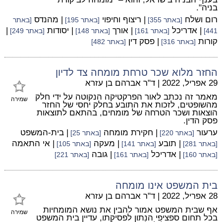
בניה".
רום ושלח
| ריצוף וחיפוי
| מהנדס
[באתר 355]
[באתר 195]
[באתר
| אדריכל
| אורך
| יסודות
|
441]
[באתר 161]
[באתר 148]
[באתר 249]
קורות
| פסק דין
[באתר 316]
[באתר 482]
החזר מלוא שכר טרחת מומחה צד לדיון
29 אפריל, 2022
|
ד"ר אברהם בן עזרא
מאמר זה נכתב לאור הפרקטיקה הנקוטה על ידי חלק
שמירה
מהשופטים, לזכות את התובע בחלק יחסי של החזר
הוצאות ושכר הטרחה של מומחים, בהתאם לתוצאות
פסק הדין.
ערעור
| חקירת מומחה
| בית-המשפט
[באתר 220]
[באתר 25]
| תובע
| מעקה
| אי התאמה
[באתר 281]
[באתר 141]
[באתר 105]
| אדריכל
| גובה
[באתר 160]
[באתר 161]
[באתר 221]
בית המשפט אינו מומחה
28 אפריל, 2022
|
ד"ר אברהם בן עזרא
אף שבית המשפט אמור להבין את נושא המומחיות
שמירה
בכל תחום ספציפי הנתון לפסיקתו, עדיין בית המשפט