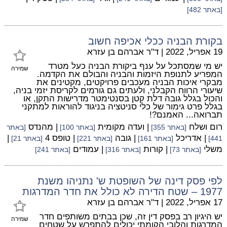
[באתר 482]
בקורת הבניה ככלי אכיפה חשוב
19 אפריל, 2022
|
ד"ר אברהם בן עזרא
יש מי שמסתכל על ענף ביקורת הבניה כעל מטרד
שמירה
המפריע לתנופת היזמות והבניה והבולם את הקדמה.
מבקרי איכות הבניה מעכבים פרויקטים, מקטינים את
שיעורי הרווח הקבלני, ולעתים גם גורמים לקריסת יזמי בניה,
והכול בגלל גובה דלת קטן בסנטימטר מדרישות התקן, או
בגלל פרט גימור של כלי סניטציה בניגוד להוראות למתקני
תברואה... האמנם?!
רום ושלח
| ועדה מקומית
| מהנדס
[באתר 355]
[באתר 100]
[באתר
| אדריכל
| גובה
| טופס 4
|
441]
[באתר 161]
[באתר 221]
[באתר 21]
משלי
| קורות
| עמודים
[באתר 73]
[באתר 316]
[באתר 241]
לפי פסק דינה של השופטת ש' נתניהו משנת
1977 – שטח הדירה לא כולל את חדר המדרגות
17 אפריל, 2022
|
ד"ר אברהם בן עזרא
יש היגיון רב בפסק דין זה, שכן בבתים משותפים חדר
שמירה
המדרגות והלובי הקומתי יכולים להתפרש על שטחים