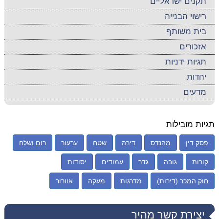
תקנים ישראליים
רישוי הבנייה
בית משותף
אזכורים
תגיות ידניות
יהדות
מדעים
תגיות מובילות
פסק דין
מהנדס
דירה
שטח
ערעור
רום ושלח
קורות
גובה
גדר
עמודים
יסודות
חוק המכר (דירות)
מדרגות
מעקה
אוורור
יצירת קשר מהיר