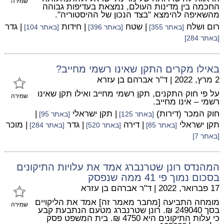
שמירה
החכמה בין מדינות העולם, נמצאת בעדיפות גבוהה
מהשאיפה להימצא "בצד הנכון של ההיסטוריה".
רום ושלח
| שטח
| חידות
| גדר
[באתר 355]
[באתר 396]
[באתר 104]
[באתר 284]
באילו מקרים התקן שאינו רשמי מחייב?
2 מרץ, 2022
|
ד"ר אברהם בן עזרא
על פי חוק התקנים, תקן רשמי מחייב ואילו תקן שאינו
שמירה
רשמי – אינו מחייב.
חוק המכר (דירות)
| תקן ישראלי
|
[באתר 125]
[באתר 95]
תקן ישראלי
| דירה
| גדר
| מוכר
[באתר 85]
[באתר 520]
[באתר 284]
[באתר 7]
המהנדס רונן שטרנברג אמד את עלויות התיקונים
בסכום נמוך פי 41 ממה שנפסק
17 פברואר, 2022
|
ד"ר אברהם בן עזרא
מומחה התביעה [מחבר מאמר זה] אמד את הליקויים
שמירה
בסך 249040 ₪. רונן שטרנברג מטעם הנתבעת קבע
כי עלות התיקונים היא 4750 ₪. בית המשפט פסק