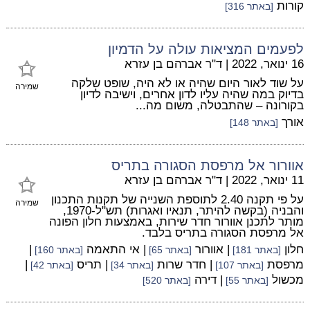
קורות
[באתר 316]
לפעמים המציאות עולה על הדמיון
16 ינואר, 2022
|
ד"ר אברהם בן עזרא
על שוד לאור היום שהיה או לא היה, שופט שלקה
שמירה
בדיוק במה שהיה עליו לדון אחרים, וישיבה לדיון
בקורונה – שהתבטלה, משום מה...
אורך
[באתר 148]
אוורור אל מרפסת הסגורה בתריס
11 ינואר, 2022
|
ד"ר אברהם בן עזרא
על פי תקנה 2.40 לתוספת השנייה של תקנות התכנון
שמירה
והבניה (בקשה להיתר, תנאיו ואגרות) תש"ל-1970,
מותר לתכנן אוורור חדר שירות, באמצעות חלון הפונה
אל מרפסת הסגורה בתריס בלבד.
חלון
| אוורור
| אי התאמה
|
[באתר 181]
[באתר 65]
[באתר 160]
מרפסת
| חדר שרות
| תריס
|
[באתר 107]
[באתר 34]
[באתר 42]
מכשול
| דירה
[באתר 55]
[באתר 520]