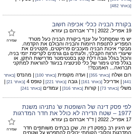
[באתר 482]
בקורת הבניה ככלי אכיפה חשוב
19 אפריל, 2022
|
ד"ר אברהם בן עזרא
יש מי שמסתכל על ענף ביקורת הבניה כעל מטרד
שמירה
המפריע לתנופת היזמות והבניה והבולם את הקדמה.
מבקרי איכות הבניה מעכבים פרויקטים, מקטינים את
שיעורי הרווח הקבלני, ולעתים גם גורמים לקריסת יזמי בניה,
והכול בגלל גובה דלת קטן בסנטימטר מדרישות התקן, או
בגלל פרט גימור של כלי סניטציה בניגוד להוראות למתקני
תברואה... האמנם?!
רום ושלח
| ועדה מקומית
| מהנדס
[באתר 355]
[באתר 100]
[באתר
| אדריכל
| גובה
| טופס 4
|
441]
[באתר 161]
[באתר 221]
[באתר 21]
משלי
| קורות
| עמודים
[באתר 73]
[באתר 316]
[באתר 241]
לפי פסק דינה של השופטת ש' נתניהו משנת
1977 – שטח הדירה לא כולל את חדר המדרגות
17 אפריל, 2022
|
ד"ר אברהם בן עזרא
יש היגיון רב בפסק דין זה, שכן בבתים משותפים חדר
שמירה
המדרגות והלובי הקומתי יכולים להתפרש על שטחים