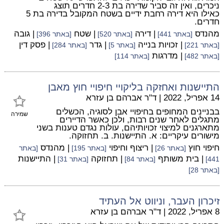
ניכרים, ואין זה סביר שדירה בת 2-3 חדרים תוצג
כאילו היא דירה רחבת ידיים בשטח המקובל בדירה בת 5
חדרים.
מהנדס
| דירה
| שטח
| גובה
[באתר 441]
[באתר 520]
[באתר 396]
| זכויות בנייה
| גדר
| פסק דין
[באתר 221]
[באתר 5]
[באתר 284]
| מדרגות
[באתר 482]
[באתר 114]
התיישנות ואחזקה בליקויי חיפויי חוץ מאבן
14 אפריל, 2022
|
ד"ר אברהם בן עזרא
בבניינים המחופים בחיפויי אבן לסוגיה, הכשלים
שמירה
מתגלים לאחר שנים רבות, ולכן כאשר הדיירים
מתארגנים למיצוי זכויותיהם, עולות נגדם טענות בשני
מישורים עיקריים: א. התיישנות. ב. תחזוקה.
חיפוי חוץ
| ריצוף וחיפוי
| מהנדס
[באתר 26]
[באתר 195]
[באתר
| בית משותף
| תחזוקה
| התיישנות
441]
[באתר 84]
[באתר 31]
[באתר 28]
זיכרון העבר, וניווט אל העתיד
8 אפריל, 2022
|
ד"ר אברהם בן עזרא