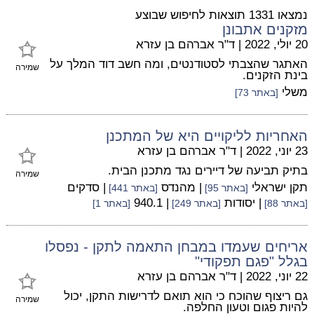
נמצאו 1331 תוצאות לחיפוש שבוצע
מזקנים אתבונן
20 יולי, 2022
|
ד"ר אברהם בן עזרא
האתגר שהצבתי לסטודנטים, ומה חשב דוד המלך על
שמירה
בינת הזקנים.
משלי
[באתר 73]
האחריות לליקויים היא של המתכנן
23 יוני, 2022
|
ד"ר אברהם בן עזרא
בתיק תביעה של דיירים נגד מתכנן הבית.
שמירה
תקן ישראלי
| מהנדס
| סדקים
[באתר 95]
[באתר 441]
| יסודות
| 940.1
[באתר 88]
[באתר 249]
[באתר 1]
אריחים שעמדו במבחן התאמה לתקן - נפסלו
בגלל "פגם תפקודי"
22 יוני, 2022
|
ד"ר אברהם בן עזרא
גם ריצוף שהוכח כי הוא תואם לדרישות התקן, יכול
שמירה
להיות פגום וטעון החלפה.