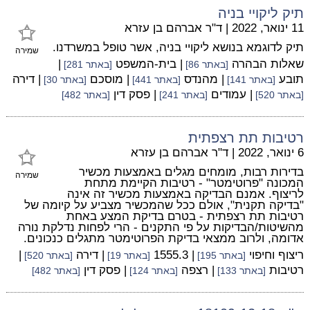
תיק ליקויי בניה
11 ינואר, 2022
|
ד"ר אברהם בן עזרא
תיק לדוגמא בנושא ליקויי בניה, אשר טופל במשרדנו.
שמירה
שאלות הבהרה
| בית-המשפט
|
[באתר 86]
[באתר 281]
תובע
| מהנדס
| מוסכם
| דירה
[באתר 141]
[באתר 441]
[באתר 30]
| עמודים
| פסק דין
[באתר 520]
[באתר 241]
[באתר 482]
רטיבות תת רצפתית
6 ינואר, 2022
|
ד"ר אברהם בן עזרא
בדירות רבות, מומחים מגלים באמצעות מכשיר
שמירה
המכונה "פרוטימטר" - רטיבות הקיימת מתחת
לריצוף. אמנם הבדיקה באמצעות מכשיר זה אינה
"בדיקה תקנית", אולם ככל שהמכשיר מצביע על קיומה של
רטיבות תת רצפתית - בטרם בדיקת המצע באחת
מהשיטות/הבדיקות על פי התקנים - הרי לפחות נדלקת נורה
אדומה, ולרוב ממצאי בדיקת הפרוטימטר מתגלים כנכונים.
ריצוף וחיפוי
| 1555.3
| דירה
|
[באתר 195]
[באתר 19]
[באתר 520]
רטיבות
| רצפה
| פסק דין
[באתר 133]
[באתר 124]
[באתר 482]