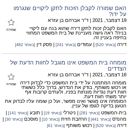
האם שמורה לקבלן הזכות לתקן ליקויים שנגרמו
על ידו?
19 דצמבר, 2021
|
ד"ר אברהם בן עזרא
האם לקבלן זכות לתקן דירה שהוא בנה עם ליקויי
שמירה
בניה? ראה גישה מעניינת של בית המשפט המחוזי
בחיפה בעניין זה.
דירה
| עמודים
| פסק דין
[באתר 520]
[באתר 241]
[באתר 482]
מומחה בית המשפט אינו מוגבל לחוות הדעת של
הצדדים
16 דצמבר, 2021
|
ד"ר אברהם בן עזרא
מומחה המתמנה על ידי בית המשפט כדי לבדוק דירה
שמירה
או רכוש משותף, בודק את הנדרש, בדרך כלל כששתי
חוות דעת נגדיות מונחות בפניו, ולעתים קרובות אף
יותר משתי חוות דעת.
המומחה אינו מגשר ואינו מפשר, ועל כן שומה עליו לבדוק את
הטעון בדיקה לגופו של עניין.
בית-המשפט
| ניטרלי
| תובע
|
[באתר 281]
[באתר 19]
[באתר 141]
מהנדס
| הרחבת חזית
| מוסכם
|
[באתר 441]
[באתר 10]
[באתר 30]
דירה
| רכוש משותף
[באתר 520]
[באתר 61]