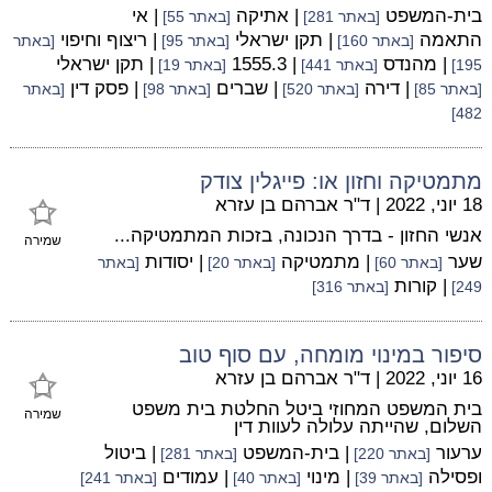
בית-המשפט
| אתיקה
| אי
[באתר 281]
[באתר 55]
התאמה
| תקן ישראלי
| ריצוף וחיפוי
[באתר 160]
[באתר 95]
[באתר
| מהנדס
| 1555.3
| תקן ישראלי
195]
[באתר 441]
[באתר 19]
| דירה
| שברים
| פסק דין
[באתר 85]
[באתר 520]
[באתר 98]
[באתר
482]
מתמטיקה וחזון או: פייגלין צודק
18 יוני, 2022
|
ד"ר אברהם בן עזרא
אנשי החזון - בדרך הנכונה, בזכות המתמטיקה...
שמירה
שער
| מתמטיקה
| יסודות
[באתר 60]
[באתר 20]
[באתר
| קורות
249]
[באתר 316]
סיפור במינוי מומחה, עם סוף טוב
16 יוני, 2022
|
ד"ר אברהם בן עזרא
בית המשפט המחוזי ביטל החלטת בית משפט
שמירה
השלום, שהייתה עלולה לעוות דין
ערעור
| בית-המשפט
| ביטול
[באתר 220]
[באתר 281]
ופסילה
| מינוי
| עמודים
[באתר 39]
[באתר 40]
[באתר 241]