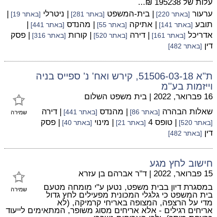
עלות של 195238 ₪...
ערעור
| בית-המשפט
| ניטרלי
|
[באתר 220]
[באתר 281]
[באתר 19]
תובע
| אתיקה
| מהנדס
|
[באתר 141]
[באתר 55]
[באתר 441]
אדריכל
| דירה
| קורות
| פסק
[באתר 161]
[באתר 520]
[באתר 316]
דין
[באתר 482]
ת"א 51506-03-18, קירש ואח' נ' ספייס בניה
וייזמות בע''מ
16 פברואר, 2022
|
בית משפט השלום
שאלות הבהרה
| מהנדס
| דירה
[באתר 86]
[באתר 441]
שמירה
| טופס 4
| מינוי
| פסק
[באתר 520]
[באתר 21]
[באתר 40]
דין
[באתר 482]
חישוב לחץ מגע
15 פברואר, 2022
|
ד"ר אברהם בן עזרא
במסגרת דיון בבית משפט, נטען ע"י מומחה מטעם
שמירה
בית המשפט כי גלגלי המכונית מפעילים לחץ גדול
מדי על הרצפה, המצופה באריחי קרמיקה, (לא
אריחים רגילים - אלא אריחים מסוג משופר, המתאימים לייעוד