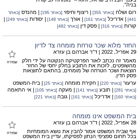
בניה".
רום ושלח
| ריצוף וחיפוי
| מהנדס
[באתר 355]
[באתר 195]
[באתר
| אדריכל
| אורך
| יסודות
|
441]
[באתר 161]
[באתר 148]
[באתר 249]
קורות
| פסק דין
[באתר 316]
[באתר 482]
החזר מלוא שכר טרחת מומחה צד לדיון
29 אפריל, 2022
|
ד"ר אברהם בן עזרא
מאמר זה נכתב לאור הפרקטיקה הנקוטה על ידי חלק
שמירה
מהשופטים, לזכות את התובע בחלק יחסי של החזר
הוצאות ושכר הטרחה של מומחים, בהתאם לתוצאות
פסק הדין.
ערעור
| חקירת מומחה
| בית-המשפט
[באתר 220]
[באתר 25]
| תובע
| מעקה
| אי התאמה
[באתר 281]
[באתר 141]
[באתר 105]
| אדריכל
| גובה
[באתר 160]
[באתר 161]
[באתר 221]
בית המשפט אינו מומחה
28 אפריל, 2022
|
ד"ר אברהם בן עזרא
אף שבית המשפט אמור להבין את נושא המומחיות
שמירה
בכל תחום ספציפי הנתון לפסיקתו, עדיין בית המשפט