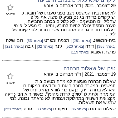
29 דצמבר, 2021
|
ד"ר אברהם בן עזרא
לא אחת בית המשפט ניצב בפני טענתו של תובע, כי
שמירה
יש ליקויים בדירה בגינם מגיע לו פיצוי, אף על פי
שהליקויים הנטענים - לא כלולים בכתב התביעה.
טענה נוספת יכולה להיות לתובע, והיא - כי מגיע לו פיצוי
בעלות כספית גבוהה מהסכום אשר נתבע, לגבי קיומו של
ליקוי.
בית-המשפט
| תכנית ומפרט
| רום ושלח
[באתר 281]
[באתר 33]
| דירה
| גינה
| גובה
|
[באתר 355]
[באתר 520]
[באתר 32]
[באתר 221]
פרשת השבוע
[באתר 119]
טיבן של שאלות הבהרה
19 דצמבר, 2021
|
ד"ר אברהם בן עזרא
שאלות הבהרה מוגשות למומחה מטעם בית
שמירה
המשפט, במטרה להבהיר את חוות דעתו במקום בו
היא לא ברורה דיה, וכן גם כדי לוודא מהי כוונתו של
המומחה ולתת לו "סולם לרדת מהעץ", כאשר הוא הביע דעה
מקצועית השנויה במחלוקת ועמדתו לא נראתה נכונה, למי
שמגיש את השאלות.
שאלות הבהרה
| תיקונים
| גובה
[באתר 86]
[באתר 33]
[באתר 221]