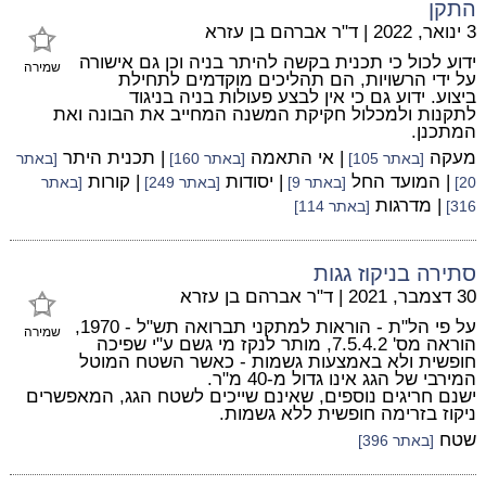
התקן
3 ינואר, 2022
|
ד"ר אברהם בן עזרא
ידוע לכול כי תכנית בקשה להיתר בניה וכן גם אישורה
שמירה
על ידי הרשויות, הם תהליכים מוקדמים לתחילת
ביצוע. ידוע גם כי אין לבצע פעולות בניה בניגוד
לתקנות ולמכלול חקיקת המשנה המחייב את הבונה ואת
המתכנן.
מעקה
| אי התאמה
| תכנית היתר
[באתר 105]
[באתר 160]
[באתר
| המועד החל
| יסודות
| קורות
20]
[באתר 9]
[באתר 249]
[באתר
| מדרגות
316]
[באתר 114]
סתירה בניקוז גגות
30 דצמבר, 2021
|
ד"ר אברהם בן עזרא
על פי הל"ת - הוראות למתקני תברואה תש"ל - 1970,
שמירה
הוראה מס' 7.5.4.2, מותר לנקז מי גשם ע"י שפיכה
חופשית ולא באמצעות גשמות - כאשר השטח המוטל
המירבי של הגג אינו גדול מ-40 מ"ר.
ישנם חריגים נוספים, שאינם שייכים לשטח הגג, המאפשרים
ניקוז בזרימה חופשית ללא גשמות.
שטח
[באתר 396]