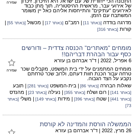
התכונה הכי ייחודית של עם ישראל היא הזיכרון. זיכרון
שמירה
של אירועי עבר, מראשית ההיסטוריה, תוך מתן כבוד
לאירועים "עתיקים" והתייחסות אליהם כאל יין משומר
המשתבח עם הזמן.
מדרגה בודדה
| רמב"ם
| מכשול
|
[באתר 11]
[באתר 17]
[באתר 55]
קורות
[באתר 316]
מומחים "מאתרים" הכנסה צדדית – ודורשים
כסף עבור הבהרת דבריהם!!
6 אפריל, 2022
|
ד"ר אברהם בן עזרא
מומחים המתמנים על ידי בית המשפט, מקבלים שכר
שמירה
טרחה עבור הכנת חוות דעתם, ולרוב שכר טרחתם
נקבע על הצד הגבוה.
שאלות הבהרה
| בית-המשפט
| תובע
[באתר 86]
[באתר 281]
| רום ושלח
| נעילה
| מהנדס
[באתר 141]
[באתר 355]
[באתר 23]
| שטח
| מידות
| משלי
[באתר 441]
[באתר 396]
[באתר 149]
[באתר
73]
הממשלה הורסת והמדינה לא קורסת
26 מרץ, 2022
|
ד"ר אברהם בן עזרא