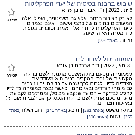
שיבוש בהבנה בסיסית של יעדי הפרקליטות
6 יוני, 2022
|
ד"ר אברהם בן עזרא
לא רק הציבור הרחב, אלא גם משפטנים, ואפילו אלה
שמירה
המעורבים בתיקים של כתבי אישום - אינם נצמדים
ליעדי הפרקליטות לחתור אל האמת, וסוברים בטעות
כי המטרה היא הרשעה.
חידות
[באתר 104]
מומחה יכול לעבוד לבד
31 מאי, 2022
|
ד"ר אברהם בן עזרא
כשמומחה מטעם בית המשפט מתמנה לשם בדיקה
שמירה
מקצועית של נכס, במקרים רבים הוא מעודד את
הצדדים לדיון, לגרום לכך שבמועד בדיקתו יהיו נוכחים
גם מומחי הצדדים ובאי כוחם, וכאשר נבצר ממומחה צד לדיון
להגיע לבדיקה – המועד שנקבע מבוטל, וממתינים לקביעת
מועד מוסכם אחר, לשם בדיקת הנכס. כך גם לגבי תיאום על
באי-כוח הצדדים.
בית-המשפט
| תובע
| רום ושלח
[באתר 281]
[באתר 141]
[באתר
| שטח
355]
[באתר 396]