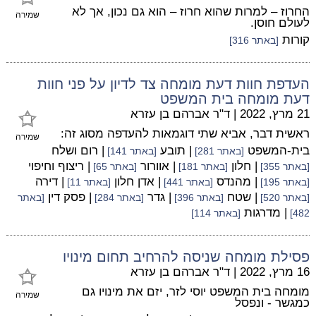
החרוז – למרות שהוא חרוז – הוא גם נכון, אך לא
שמירה
לעולם חוסן.
קורות
[באתר 316]
העדפת חוות דעת מומחה צד לדיון על פני חוות
דעת מומחה בית המשפט
21 מרץ, 2022
|
ד"ר אברהם בן עזרא
ראשית דבר, אביא שתי דוגמאות להעדפה מסוג זה:
שמירה
בית-המשפט
| תובע
| רום ושלח
[באתר 281]
[באתר 141]
| חלון
| אוורור
| ריצוף וחיפוי
[באתר 355]
[באתר 181]
[באתר 65]
| מהנדס
| אדן חלון
| דירה
[באתר 195]
[באתר 441]
[באתר 11]
| שטח
| גדר
| פסק דין
[באתר 520]
[באתר 396]
[באתר 284]
[באתר
| מדרגות
482]
[באתר 114]
פסילת מומחה שניסה להרחיב תחום מינויו
16 מרץ, 2022
|
ד"ר אברהם בן עזרא
מומחה בית המשפט יוסי לזר, יזם את מינויו גם
שמירה
כמגשר - ונפסל