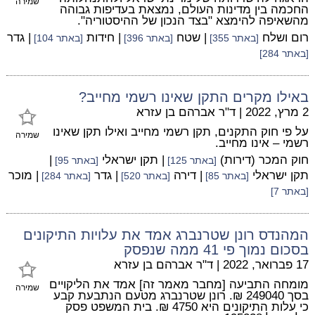
שמירה
החכמה בין מדינות העולם, נמצאת בעדיפות גבוהה
מהשאיפה להימצא "בצד הנכון של ההיסטוריה".
רום ושלח
| שטח
| חידות
| גדר
[באתר 355]
[באתר 396]
[באתר 104]
[באתר 284]
באילו מקרים התקן שאינו רשמי מחייב?
2 מרץ, 2022
|
ד"ר אברהם בן עזרא
על פי חוק התקנים, תקן רשמי מחייב ואילו תקן שאינו
שמירה
רשמי – אינו מחייב.
חוק המכר (דירות)
| תקן ישראלי
|
[באתר 125]
[באתר 95]
תקן ישראלי
| דירה
| גדר
| מוכר
[באתר 85]
[באתר 520]
[באתר 284]
[באתר 7]
המהנדס רונן שטרנברג אמד את עלויות התיקונים
בסכום נמוך פי 41 ממה שנפסק
17 פברואר, 2022
|
ד"ר אברהם בן עזרא
מומחה התביעה [מחבר מאמר זה] אמד את הליקויים
שמירה
בסך 249040 ₪. רונן שטרנברג מטעם הנתבעת קבע
כי עלות התיקונים היא 4750 ₪. בית המשפט פסק