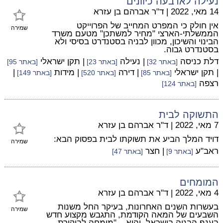
נעילה לארבעה כיוונים
14 מאי, 2022
|
ד"ר אברהם בן עזרא
אין חולק כי המפרט המחייב של הפרוייקט
שמירה
הממשלתי-הארצי "מחיר למשתכן" מטעם משרד
הבינוי והשיכון, מכוון לבניה בסטנדרט בסיסי ולא
בסטנדרט גבוה.
דלת כניסה
| נעילה
| תקן ישראלי
[באתר 32]
[באתר 23]
[באתר 95]
| תקן ישראלי
| דירה
| מידות
|
[באתר 85]
[באתר 520]
[באתר 149]
רצפה
[באתר 124]
התשוקה לבית
7 מאי, 2022
|
ד"ר אברהם בן עזרא
דויד המלך הביע את תשוקתו לבית בפסוק הבא:
שמירה
ראב"ע
| חצר
[באתר 9]
[באתר 47]
המומחים
4 מאי, 2022
|
ד"ר אברהם בן עזרא
בעשרות השנים האחרונות, בעיקר החל משנות
שמירה
השבעים של המאה הקודמת, התגבש מקצוע חדש
בענף הבניה בישראל, והוא – "מומחה לביקורת