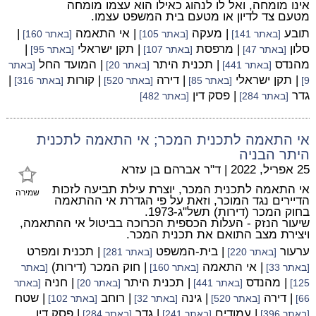
אינו מומחה, ואל לו לנהוג כאילו הוא עצמו מומחה
מטעם צד לדיון או מטעם בית המשפט עצמו.
תובע
| מעקה
| אי התאמה
|
[באתר 141]
[באתר 105]
[באתר 160]
סלון
| מרפסת
| תקן ישראלי
|
[באתר 47]
[באתר 107]
[באתר 95]
מהנדס
| תכנית היתר
| המועד החל
[באתר 441]
[באתר 20]
[באתר
| תקן ישראלי
| דירה
| קורות
|
9]
[באתר 85]
[באתר 520]
[באתר 316]
גדר
| פסק דין
[באתר 284]
[באתר 482]
אי התאמה לתכנית המכר; אי התאמה לתכנית
היתר הבניה
25 אפריל, 2022
|
ד"ר אברהם בן עזרא
אי התאמה לתכנית המכר, יוצרת עילת תביעה לזכות
שמירה
הדיירים נגד המוכר, וזאת על פי הגדרת אי ההתאמה
בחוק המכר (דירות) תשל"ג-1973.
שיעור הנזק - העלות הכספית הכרוכה בביטול אי ההתאמה,
ויצירת מצב התואם את תכנית המכר.
ערעור
| בית-המשפט
| תכנית ומפרט
[באתר 220]
[באתר 281]
| אי התאמה
| חוק המכר (דירות)
[באתר 33]
[באתר 160]
[באתר
| מהנדס
| תכנית היתר
| חניה
125]
[באתר 441]
[באתר 20]
[באתר
| דירה
| גינה
| רוחב
| שטח
66]
[באתר 520]
[באתר 32]
[באתר 102]
| עמודים
| גדר
| פסק דין
[באתר 396]
[באתר 241]
[באתר 284]