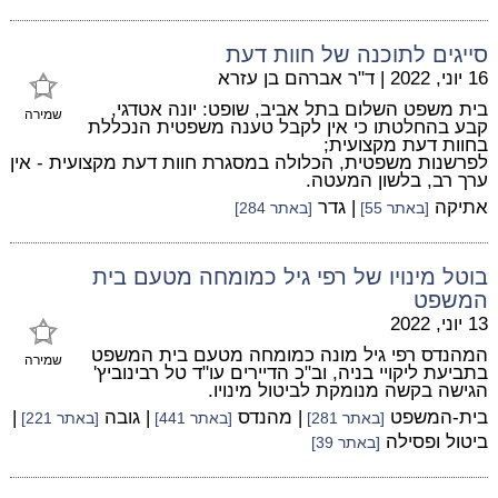
סייגים לתוכנה של חוות דעת
16 יוני, 2022
|
ד"ר אברהם בן עזרא
בית משפט השלום בתל אביב, שופט: יונה אטדגי,
שמירה
קבע בהחלטתו כי אין לקבל טענה משפטית הנכללת
בחוות דעת מקצועית;
לפרשנות משפטית, הכלולה במסגרת חוות דעת מקצועית - אין
ערך רב, בלשון המעטה.
אתיקה
| גדר
[באתר 55]
[באתר 284]
בוטל מינויו של רפי גיל כמומחה מטעם בית
המשפט
13 יוני, 2022
המהנדס רפי גיל מונה כמומחה מטעם בית המשפט
שמירה
בתביעת ליקויי בניה, וב"כ הדיירים עו"ד טל רבינוביץ'
הגישה בקשה מנומקת לביטול מינויו.
בית-המשפט
| מהנדס
| גובה
|
[באתר 281]
[באתר 441]
[באתר 221]
ביטול ופסילה
[באתר 39]