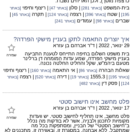
כרצפת מוסך), ולכן האריחים נשברו.
בית-המשפט
| סלון
| ריצוף וחיפוי
[באתר 281]
[באתר 47]
[באתר
| שטח
| רצפה
| תקרה
|
195]
[באתר 396]
[באתר 124]
[באתר 45]
שברים
| עמודים
[באתר 98]
[באתר 241]
איך יוצרים התאמה לתקן בעניין מישקי הפרדה?
29 ינואר, 2022
|
ד"ר אברהם בן עזרא
בית משפט השלום בחיפה התייחס לטענת התביעה
שמירה
בעניין מישקי הפרדה, שמע עדות המומחה דן ברלינר
מטעם ביהמ"ש, שקל והחליט החלטה נכונה.
שאלות הבהרה
| אי התאמה
| ריצוף וחיפוי
[באתר 86]
[באתר 160]
| 1555.3
| דירה
| רצפה
[באתר 195]
[באתר 19]
[באתר 520]
[באתר
| פסק דין
124]
[באתר 482]
פלט מחשב אינו חישוב סטטי
17 ינואר, 2022
|
ד"ר אברהם בן עזרא
פלט מחשב, אינו תחליף לחישוב סטטי. יש וועדות
שמירה
מקומיות לתכנון ולבניה, אשר לא בודקות מה נכלל
ב"חישוב הסטטי" של הבניין, ומסתפקות בכל מה
שמתקבל, ללא אבחנה. במסגרת זו, ובאווירה זו, מתכננים לא