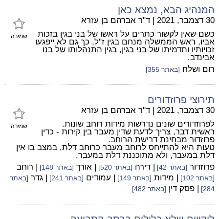
המנהיג הבא, נמצא כאן
30 דצמבר, 2021
|
ד"ר אברהם בן עזרא
כשם שאין לקשור כתרים על ראשו של בני בגין בזכות
שמירה
אביו, ראש הממשלה מנחם בגין ז"ל, כך גם לא ייפגעו
זכויותיו ותדמיתו של בני בגין, בגין התנהלותו של בנו
אבינדב.
רום ושלח
[באתר 355]
תירוצי פרוזדורים
30 דצמבר, 2021
|
ד"ר אברהם בן עזרא
לפרוזדורים שונים נדרשות מידות רוחב שונות.
שמירה
ראשית דבר, צריך לדעת שדין מעבר בין קירות - כדין
פרוזדור מבחינת דרישת הרוחב.
טעות היא להתייחס לרוחב מעבר כרוחב דלת, במצב בו אין
דלת במעבר, ולא מתוכננת דלת במעבר.
פרוזדור
| דירה
| אורך
| רוחב
[באתר 42]
[באתר 520]
[באתר 148]
| מידות
| עמודים
| גדר
[באתר 102]
[באתר 149]
[באתר 241]
[באתר
| פסק דין
284]
[באתר 482]
ליקויים שלא כלולים בכתב התביעה