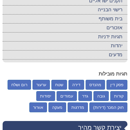
תקנים ישראליים
רישוי הבנייה
בית משותף
אזכורים
תגיות ידניות
יהדות
מדעים
תגיות מובילות
פסק דין
מהנדס
דירה
שטח
ערעור
רום ושלח
קורות
גובה
גדר
עמודים
יסודות
חוק המכר (דירות)
מדרגות
מעקה
אוורור
יצירת קשר מהיר