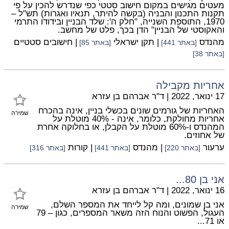
מעטים מגישים במקום חישוב סטטי כפי שנדרש להכין על פי
תקנות התכנון והבניה (בקשה להיתר, תנאיו ואגרות) תש"ל –
1970, התוספת השנייה, "חלק ה': שלד הבניין ובידודו התרמי
והאקוסטי של הבניין" הדן בכך, פלט של מחשב.
מהנדס
| תקן ישראלי
| חישובים סטטיים
[באתר 441]
[באתר 85]
[באתר 38]
אחריות מקבילה
17 ינואר, 2022
|
ד"ר אברהם בן עזרא
האחריות של גורמים שונים בכשלי בניין, אינה בהכרח
שמירה
אחריות מחולקת, כלומר, אינה - 40% מוטלת על
המהנדס ו-60% מוטלת על הקבלן, או בחלוקה אחרת
של אחוזים.
ערעור
| מהנדס
| קורות
[באתר 220]
[באתר 441]
[באתר 316]
אני בן 80...
16 ינואר, 2022
|
ד"ר אברהם בן עזרא
אני בן שמונים, ומה קל לייחד את המספר השלם,
שמירה
העגול, הפשוט והנוח הזה משאר המספרים, כגון – 79
או 71...