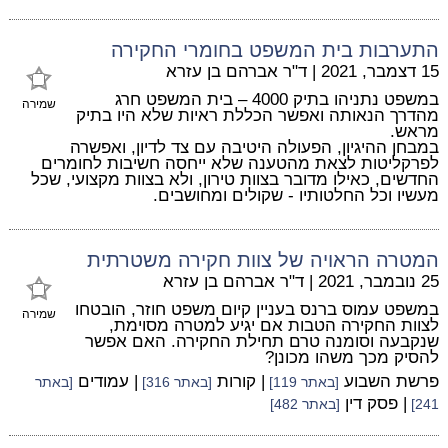
התערבות בית המשפט בחומרי החקירה
15 דצמבר, 2021
|
ד"ר אברהם בן עזרא
במשפט נתניהו בתיק 4000 – בית המשפט חרג
שמירה
מהדרך הנאותה ואפשר הכללת ראיות שלא היו בתיק
מראש.
במבחן ההיגיון, הפעולה היטיבה עם צד לדיון, ואפשרה
לפרקליטות לצאת מהטענה שלא ייחסה חשיבות לחומרים
החדשים, כאילו מדובר בצוות טירון, ולא בצוות מקצועי, שכל
מעשיו וכל החלטותיו - שקולים ומחושבים.
המטרה הראויה של צוות חקירה משטרתית
25 נובמבר, 2021
|
ד"ר אברהם בן עזרא
במשפט עמוס ברנס בעניין קיום משפט חוזר, הובטחו
שמירה
לצוות החקירה הטבות אם יגיע למטרה מסוימת,
שנקבעה וסומנה טרם תחילת החקירה. האם אפשר
להסיק מכך משהו מכונן?
פרשת השבוע
| קורות
| עמודים
[באתר 119]
[באתר 316]
[באתר
| פסק דין
241]
[באתר 482]