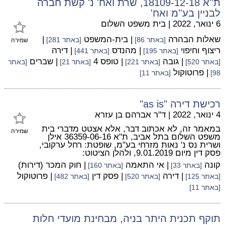
ת''א 18109-12-18, שרת ואח' נ' קשת חברה
לבניין בע''מ ואח'
6 ינואר, 2022
|
בית משפט השלום
שאלות הבהרה
| בית-המשפט
|
[באתר 86]
[באתר 281]
שמירה
ריצוף וחיפוי
| מהנדס
| דירה
[באתר 195]
[באתר 441]
| גובה
| טופס 4
| שברים
[באתר 520]
[באתר 221]
[באתר 21]
[באתר
| פרוטוקול
98]
[באתר 11]
רכישת דירה "as is"
4 ינואר, 2022
|
ד"ר אברהם בן עזרא
במאמר זה, לא אכתוב דבר, אלא אצטט מדברי בית
שמירה
משפט השלום בתל אביב, ת"א 36359-06-16 אילן
ושרית נס נ' נאות מזרחי בע"מ, שופטת: רחל ערקובי,
פסק דין מיום 9.01.2019, ולהלן הציטוט:
קונה
| אי התאמה
| חוק המכר (דירות)
[באתר 33]
[באתר 160]
| דירה
| פסק דין
| פרוטוקול
[באתר 125]
[באתר 520]
[באתר 482]
[באתר 11]
תוקף תכנית היתר בניה, מבחינת מועדי חלות