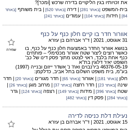
את זכויותיו בגין הליקויים בדירה שרכש [ומכר]?
בית-המשפט
| דירה
| בית משותף
[באתר 281]
[באתר 520]
[באתר
| חידות
| עמודים
84]
[באתר 104]
[באתר 241]
אוורור חדר בו קיים חלון כנף על כנף
31 אוגוסט, 2021
|
ד"ר אברהם בן עזרא
בנושא אוורור החדר באמצעות חלון כנף על כנף, בו
שמירה
כאשר רוצים ליצור שטח אוורור מכסימלי – פותחים
כנף אחת בלבד, ראוי לצטט מתוך פסק דינו של כב'
השופט יאיר דלוגין בת"א
46376-05-19 בירנבוים ואח' נ' אשדר ייזום ובנייה (1997)
בע"מ, בית משפט השלום בתל אביב, כדלקמן:
חלון
| אוורור
| חדר מגורים
| חדר
[באתר 181]
[באתר 65]
[באתר 20]
שינה
| חדר רחצה
| מרחב מוגן
|
[באתר 23]
[באתר 37]
[באתר 26]
שטח
| מידות
| רצפה
| גדר
[באתר 396]
[באתר 149]
[באתר 124]
| פסק דין
[באתר 284]
[באתר 482]
נעילת דלת כניסה לדירה
15 אוגוסט, 2021
|
ד"ר אברהם בן עזרא