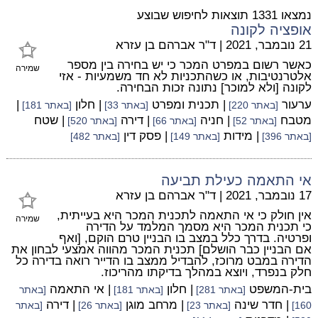
נמצאו 1331 תוצאות לחיפוש שבוצע
אופציה לקונה
21 נובמבר, 2021
|
ד"ר אברהם בן עזרא
כאשר רשום במפרט המכר כי יש בחירה בין מספר
שמירה
אלטרנטיבות, או כשהתכניות לא חד משמעיות - אזי
לקונה [ולא למוכר] נתונה זכות הבחירה.
ערעור
| תכנית ומפרט
| חלון
|
[באתר 220]
[באתר 33]
[באתר 181]
מטבח
| חניה
| דירה
| שטח
[באתר 52]
[באתר 66]
[באתר 520]
| מידות
| פסק דין
[באתר 396]
[באתר 149]
[באתר 482]
אי התאמה כעילת תביעה
17 נובמבר, 2021
|
ד"ר אברהם בן עזרא
אין חולק כי אי התאמה לתכנית המכר היא בעייתית,
שמירה
כי תכנית המכר היא מסמך המלמד על הדירה
ופרטיה. בדרך כלל במצב בו הבניין טרם הוקם, [ואף
אם הבניין כבר הושלם] תכנית המכר מהווה אמצעי לבחון את
הדירה במבט מרוכז, להבדיל ממצב בו הדייר רואה בדירה כל
חלק בנפרד, ויוצא במהלך בדיקתו מהריכוז.
בית-המשפט
| חלון
| אי התאמה
[באתר 281]
[באתר 181]
[באתר
| חדר שינה
| מרחב מוגן
| דירה
160]
[באתר 23]
[באתר 26]
[באתר