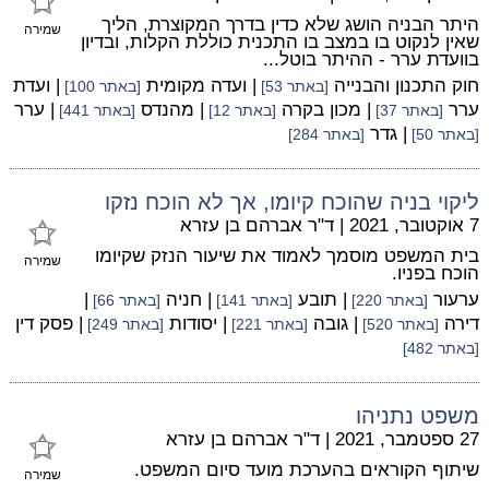
היתר הבניה הושג שלא כדין בדרך המקוצרת, הליך
שמירה
שאין לנקוט בו במצב בו התכנית כוללת הקלות, ובדיון
בוועדת ערר - ההיתר בוטל...
חוק התכנון והבנייה
| ועדה מקומית
| ועדת
[באתר 53]
[באתר 100]
ערר
| מכון בקרה
| מהנדס
| ערר
[באתר 37]
[באתר 12]
[באתר 441]
| גדר
[באתר 50]
[באתר 284]
ליקוי בניה שהוכח קיומו, אך לא הוכח נזקו
7 אוקטובר, 2021
|
ד"ר אברהם בן עזרא
בית המשפט מוסמך לאמוד את שיעור הנזק שקיומו
שמירה
הוכח בפניו.
ערעור
| תובע
| חניה
|
[באתר 220]
[באתר 141]
[באתר 66]
דירה
| גובה
| יסודות
| פסק דין
[באתר 520]
[באתר 221]
[באתר 249]
[באתר 482]
משפט נתניהו
27 ספטמבר, 2021
|
ד"ר אברהם בן עזרא
שיתוף הקוראים בהערכת מועד סיום המשפט.
שמירה