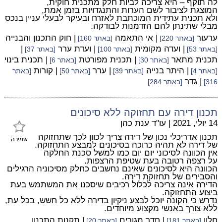
לה תוקף – היא צריכה לביות חלק מתכנית חוקית,
המוצגת לציבור לשם הערות והתנגדויות בזמן אמת,
ולא תכנית עתידית המוכתבת לאזרח ובעיקר לבעלי עניין בנכס
מבלי שתינתן להם הזדמנות לבודקה.
ערעור
| אי התאמה
| חוק התכנון והבנייה
[באתר 220]
[באתר 160]
| ועדה מקומית
| ועדת ערר
|
[באתר 53]
[באתר 100]
[באתר 37]
תכנית מתאר
| תכנית מפורטת
| תכנית בינוי
[באתר 30]
[באתר 6]
| היתר בנייה
| ערר
| קורות
[באתר 4]
[באתר 39]
[באתר 50]
[באתר
| גדר
316]
[באתר 284]
תכנון דירה עם תחזוקה ללא סיכונים
14 יולי, 2021
|
עו"ד ענת כהן
תכנון אדריכלי נכון של דירה צריך לכוון לכך שתחזוקה
שמירה
של דירה לא תהיה כרוכה בסיכונים למבצע התחזוקה.
אין הכוונה לסיכוני יום יום כמו למשל סכנת החלקה
על רצפה רטובה בעת שטיפת הרצפות.
הכוונה היא לסיכונים שאינם נחשבים כחלק מסיכוניה הרגילים
והסבירים של תחזוקת דירה.
הדירה אינה צריכה לכלול רכיבים שיסכנו את המשתמש בעת
ביצוע התחזוקה.
נדרש כי הקונה יוכל לבצע ניקיון בדירה ללא כל חשש, בכל עת,
ללא צורך באנשי מקצוע מיוחדים.
חלון
| חדר מגורים
| תקנות התכנון
[באתר 181]
[באתר 20]