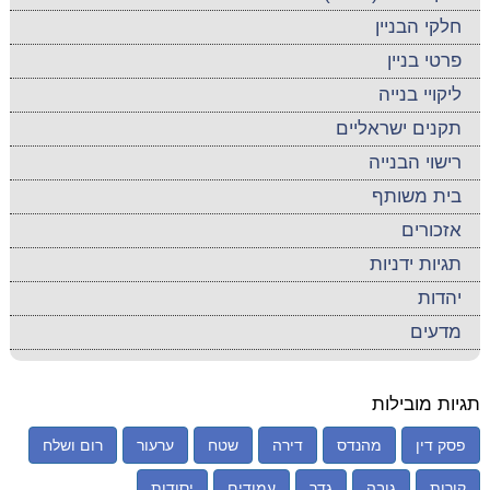
חלקי הבניין
פרטי בניין
ליקויי בנייה
תקנים ישראליים
רישוי הבנייה
בית משותף
אזכורים
תגיות ידניות
יהדות
מדעים
תגיות מובילות
פסק דין
מהנדס
דירה
שטח
ערעור
רום ושלח
קורות
גובה
גדר
עמודים
יסודות