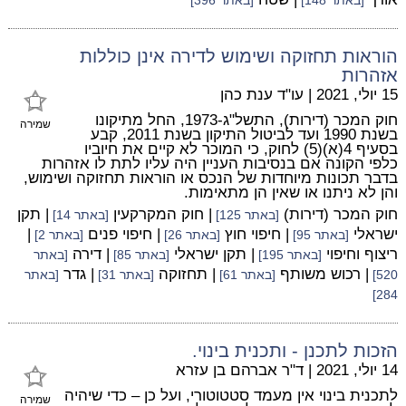
[באתר 148]
[באתר 396]
הוראות תחזוקה ושימוש לדירה אינן כוללות
אזהרות
15 יולי, 2021
|
עו"ד ענת כהן
חוק המכר (דירות), התשל"ג-1973, החל מתיקונו
שמירה
בשנת 1990 ועד לביטול התיקון בשנת 2011, קבע
בסעיף 4(א)(5) לחוק, כי המוכר לא קיים את חיוביו
כלפי הקונה אם בנסיבות העניין היה עליו לתת לו אזהרות
בדבר תכונות מיוחדות של הנכס או הוראות תחזוקה ושימוש,
והן לא ניתנו או שאין הן מתאימות.
חוק המכר (דירות)
| חוק המקרקעין
| תקן
[באתר 125]
[באתר 14]
ישראלי
| חיפוי חוץ
| חיפוי פנים
|
[באתר 95]
[באתר 26]
[באתר 2]
ריצוף וחיפוי
| תקן ישראלי
| דירה
[באתר 195]
[באתר 85]
[באתר
| רכוש משותף
| תחזוקה
| גדר
520]
[באתר 61]
[באתר 31]
[באתר
284]
הזכות לתכנן - ותכנית בינוי.
14 יולי, 2021
|
ד"ר אברהם בן עזרא
לתכנית בינוי אין מעמד סטטוטורי, ועל כן – כדי שיהיה
שמירה