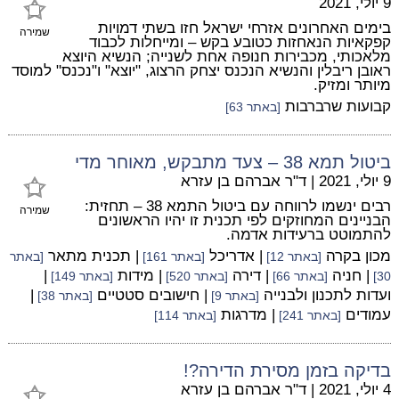
9 יולי, 2021
בימים האחרונים אזרחי ישראל חזו בשתי דמויות
שמירה
קפקאיות הנאחזות כטובע בקש – ומייחלות לכבוד
מלאכותי, מכבירות חנופה אחת לשנייה; הנשיא היוצא
ראובן ריבלין והנשיא הנכנס יצחק הרצוג, "יוצא" ו"נכנס" למוסד
מיותר ומזיק.
קבועות שרברבות
[באתר 63]
ביטול תמא 38 – צעד מתבקש, מאוחר מדי
9 יולי, 2021
|
ד"ר אברהם בן עזרא
רבים ינשמו לרווחה עם ביטול התמא 38 – תחזית:
שמירה
הבניינים המחוזקים לפי תכנית זו יהיו הראשונים
להתמוטט ברעידות אדמה.
מכון בקרה
| אדריכל
| תכנית מתאר
[באתר 12]
[באתר 161]
[באתר
| חניה
| דירה
| מידות
|
30]
[באתר 66]
[באתר 520]
[באתר 149]
ועדות לתכנון ולבנייה
| חישובים סטטיים
|
[באתר 9]
[באתר 38]
עמודים
| מדרגות
[באתר 241]
[באתר 114]
בדיקה בזמן מסירת הדירה?!
4 יולי, 2021
|
ד"ר אברהם בן עזרא