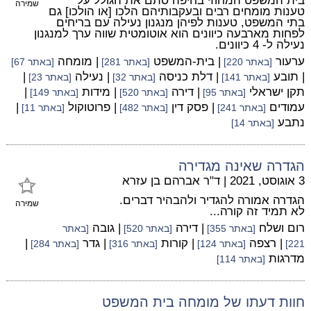
בית המשפט המחוזי בחיפה סתם את הגולל על
שמירה
טענות מומחים רבים ובעקבותיהם הלכו [או הולכו] גם
בתי המשפט, טענות לפיהן מנגנון נעילה עם בריחים
לפחות מארבעה כיוונים הוא אוטומטית שווה ערך למנגנון
נעילה ל- 4 כיוונים.
ערעור
| בית-המשפט
| מומחה
[באתר 220]
[באתר 281]
[באתר 67]
| תובע
| דלת כניסה
| נעילה
|
[באתר 141]
[באתר 32]
[באתר 23]
תקן ישראלי
| דירה
| מידות
|
[באתר 95]
[באתר 520]
[באתר 149]
עמודים
| פסק דין
| פרוטוקול
|
[באתר 241]
[באתר 482]
[באתר 11]
נתבע
[באתר 14]
הגדרה שאינה מגדירה
3 אוגוסט, 2021
|
ד"ר אברהם בן עזרא
הגדרה אמורה להגדיר ולהבהיר דברים.
שמירה
לא תמיד זה קורה...
רום ושלח
| דירה
| גובה
[באתר 355]
[באתר 520]
[באתר
| רצפה
| קורות
| גדר
|
221]
[באתר 124]
[באתר 316]
[באתר 284]
מדרגות
[באתר 114]
חוות דעתו של מומחה בית המשפט