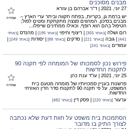
מבנים מסוכנים
27 יוני, 2021
|
ד"ר אברהם בן עזרא
יש ברמת גן, בקריות, בפתח תקווה וביתר ערי הארץ –
שמירה
מבנים בסיכון, המהווים פצצה מתקתקת ומטים לפול;
הטיפול בהם הוא רופף, וכאילו ממתינים שייפלו...
רום ושלח
| ריצוף וחיפוי
| מהנדס
[באתר 355]
[באתר 195]
[באתר
| גובה
| סדקים
| יסודות
|
441]
[באתר 221]
[באתר 88]
[באתר 249]
עמודים
[באתר 241]
פירוש נכון לסמכותו של המומחה לפי תקנה 90
לתקנות החדשות
25 יוני, 2021
|
עו"ד ענת כהן
פרשנות בעניין סמכויותיו של מומחה מטעם בית
שמירה
המשפט, על פי תקנה 90 לתקנות סדר הדין האזרחי
החדשות.
ערעור
| פסק דין
[באתר 220]
[באתר 482]
הסתמכות בית משפט על חוות דעת שלא נכתבה
לצורך התיק בו מדובר