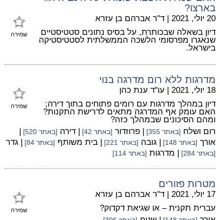
בארצו?
20 יולי, 2021
|
ד"ר אברהם בן עזרא
דיון בשאלה שבכותרת, על בסיס נתונים סטטיסטיים
שמירה
שנאגרו מפרסומי הלשכה הממשלתית לסטטיסטיקה
בישראל.
מדרגות ללא רום מדרגה בנוי
18 יולי, 2021
|
עו"ד ענת כהן
דיון במהלך מדרגות עם רומים פתוחים בתוך דירה;
שמירה
האם עומק אף המדרגה מתאים לדרישת התקנות?
ומהם הסיכונים שבמהלך כזה?
רום ושלח
| פרוזדור
| דירה
|
[באתר 355]
[באתר 42]
[באתר 520]
אורך
| גובה
| בית משותף
| גדר
[באתר 148]
[באתר 221]
[באתר 84]
| מדרגות
[באתר 284]
[באתר 114]
מטרות פזורים
17 יולי, 2021
|
ד"ר אברהם בן עזרא
עברית תקנית – או שגיאת דקדוק?
שמירה
אורך
| שטח