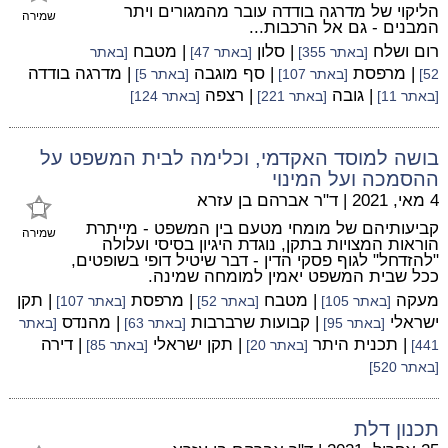
הליקוי של מדרגה בודדה עובר מהמגורים ויתר
שמירה
המבנים - גם אל הרכבות...
רום ושלח
| סלון
| מטבח
[באתר 355]
[באתר 47]
[באתר
| מרפסת
| סף מוגבה
| מדרגה בודדה
52]
[באתר 107]
[באתר 5]
| גובה
| רצפה
[באתר 11]
[באתר 221]
[באתר 124]
בושה למוסד האקדמי, וכלימה לבית המשפט על
ההסמכה ועל המינוי
4 מאי, 2021
|
ד"ר אברהם בן עזרא
קביעותיהם של מומחי מטעם בין המשפט - מייתרת
שמירה
הוראות המצויות בתקן, נוגדת היגיון בסיסי ועלולה
"להזדחל" לגוף פסקי הדין - דבר שיטיל דופי בשופטים,
ככל שבית המשפט יאמין למומחה שמינה.
מעקה
| מטבח
| מרפסת
| תקן
[באתר 105]
[באתר 52]
[באתר 107]
ישראלי
| קבועות שרברבות
| מהנדס
[באתר 95]
[באתר 63]
[באתר
| תכנית היתר
| תקן ישראלי
| דירה
441]
[באתר 20]
[באתר 85]
[באתר 520]
תכנון דלת