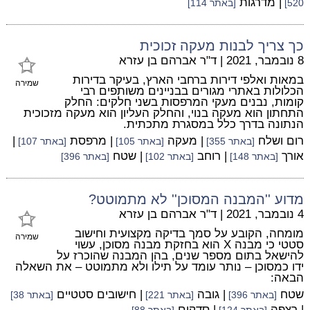
| מדרגות
520]
[באתר 114]
כך צריך לבנות מעקה זכוכית
8 נובמבר, 2021
|
ד"ר אברהם בן עזרא
במאות ואלפי דירות ברחבי הארץ, בעיקר בדירות
שמירה
הכלולות באתרי מגורים בבניינים משותפים רבי
קומות, נבנים מעקי המרפסות בשני חלקים: החלק
התחתון הוא מעקה בנוי, והחלק העליון הוא מעקה מזכוכית
הנתונה בדרך כלל במסגרת מתכתית.
רום ושלח
| מעקה
| מרפסת
|
[באתר 355]
[באתר 105]
[באתר 107]
אורך
| רוחב
| שטח
[באתר 148]
[באתר 102]
[באתר 396]
מדוע ''המבנה המסוכן'' לא מתמוטט?
4 נובמבר, 2021
|
ד"ר אברהם בן עזרא
מומחה, הקובע על סמך בדיקה מקצועית וחישוב
שמירה
סטטי כי מבנה X הוא בחזקת מבנה מסוכן, עשוי
להישאל בתום מספר שנים, בהן המבנה שהוכרז על
ידו כמסוכן – נותר עומד על תילו ולא מתמוטט – את השאלה
הבאה:
שטח
| גובה
| חישובים סטטיים
[באתר 396]
[באתר 221]
[באתר 38]
| רצפה
| סדקים