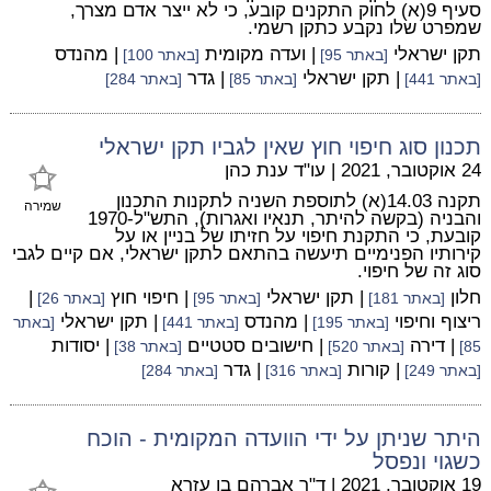
סעיף 9(א) לחוק התקנים קובע, כי לא ייצר אדם מצרך,
שמפרט שלו נקבע כתקן רשמי.
תקן ישראלי
| ועדה מקומית
| מהנדס
[באתר 95]
[באתר 100]
| תקן ישראלי
| גדר
[באתר 441]
[באתר 85]
[באתר 284]
תכנון סוג חיפוי חוץ שאין לגביו תקן ישראלי
24 אוקטובר, 2021
|
עו"ד ענת כהן
תקנה 14.03(א) לתוספת השניה לתקנות התכנון
שמירה
והבניה (בקשה להיתר, תנאיו ואגרות), התש"ל-1970
קובעת, כי התקנת חיפוי על חזיתו של בניין או על
קירותיו הפנימיים תיעשה בהתאם לתקן ישראלי, אם קיים לגבי
סוג זה של חיפוי.
חלון
| תקן ישראלי
| חיפוי חוץ
|
[באתר 181]
[באתר 95]
[באתר 26]
ריצוף וחיפוי
| מהנדס
| תקן ישראלי
[באתר 195]
[באתר 441]
[באתר
| דירה
| חישובים סטטיים
| יסודות
85]
[באתר 520]
[באתר 38]
| קורות
| גדר
[באתר 249]
[באתר 316]
[באתר 284]
היתר שניתן על ידי הוועדה המקומית - הוכח
כשגוי ונפסל
19 אוקטובר, 2021
|
ד"ר אברהם בן עזרא