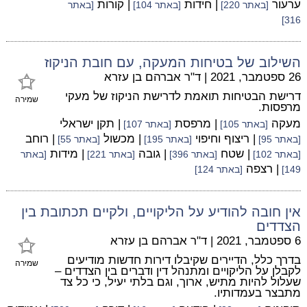
ערעור
| חידות
| קורות
[באתר 220]
[באתר 104]
[באתר
316]
השילוב של בטיחות המעקה, עם חובת הניקוז
26 ספטמבר, 2021
|
ד"ר אברהם בן עזרא
דרישת הבטיחות תואמת לדרישת הניקוז של מעקי
שמירה
מרפסות.
מעקה
| מרפסת
| תקן ישראלי
[באתר 105]
[באתר 107]
| ריצוף וחיפוי
| מכשול
| רוחב
[באתר 95]
[באתר 195]
[באתר 55]
| שטח
| גובה
| מידות
[באתר 102]
[באתר 396]
[באתר 221]
[באתר
| רצפה
149]
[באתר 124]
אין חובה להודיע על הליקויים, ולקיים תכתובת בין
הצדדים
6 ספטמבר, 2021
|
ד"ר אברהם בן עזרא
בדרך כלל, הדיירים שקיבלו דירות חדשות מודיעים
שמירה
לקבלן על הליקויים ומתנהל דין ודברים בין הצדדים –
שעלול להיות מתיש, ארוך, וגם בלתי יעיל, כי כל צד
מתבצר בעמדותיו.