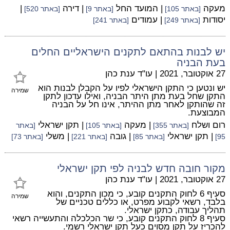
מעקה
| המועד החל
| דירה
|
[באתר 105]
[באתר 9]
[באתר 520]
יסודות
| עמודים
[באתר 249]
[באתר 241]
יש לבנות בהתאם לתקנים הישראליים החלים
בעת הבניה
27 אוקטובר, 2021
|
עו"ד ענת כהן
יש ונטען כי התקן הישראלי לפיו על הקבלן לבנות הוא
שמירה
התקן שחל בעת מתן היתר הבניה, ואילו עדכון לתקן
זה שהותקן לאחר מתן ההיתר, אינו חל על הבניה
המבוצעת.
רום ושלח
| מעקה
| תקן ישראלי
[באתר 355]
[באתר 105]
[באתר
| תקן ישראלי
| גובה
| משלי
95]
[באתר 85]
[באתר 221]
[באתר 73]
מקור חובה חדש לבניה לפי תקן ישראלי
27 אוקטובר, 2021
|
עו"ד ענת כהן
סעיף 6 לחוק התקנים קובע, כי מכון התקנים, והוא
שמירה
בלבד, רשאי לקבוע מפרט, או כללים טכניים של
תהליך עבודה, כתקן ישראלי.
סעיף 8 לחוק התקנים קובע, כי שר הכלכלה והתעשייה רשאי
להכריז על תקן מסוים כעל תקן ישראלי רשמי.