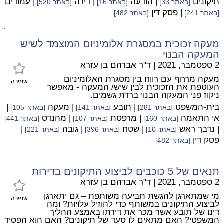
תיקונים
| הודעה
| דירה
| עמודים
[באתר 33]
[באתר 16]
[באתר 520]
| פסק דין
[באתר 241]
[באתר 482]
מעקה זכוכית במסגרת אלומיניום המוצמד לשיש
המעקה הבנוי
2 ספטמבר, 2021
|
ד"ר אברהם בן עזרא
מעקה מרחף עם רווח בין מסגרת האלומיניום
שמירה
העוטפת את הזכוכית לבין שיש/ המעקה - מאפשר
ניקוז פני המעקה הבנוי ברדת גשמים.
בית-המשפט
| תובע
| מעקה
|
[באתר 281]
[באתר 141]
[באתר 105]
אי התאמה
| מרפסת
| מהנדס
[באתר 160]
[באתר 107]
[באתר 441]
| נדבך ראש
| שטח
| גובה
|
[באתר 10]
[באתר 396]
[באתר 221]
פסק דין
[באתר 482]
תנאים של 5 כוכבים לביצוע התיקונים בדירות
2 ספטמבר, 2021
|
ד"ר אברהם בן עזרא
מי שמתארגן להגשת תביעה משותפת – גם יתארגן
שמירה
לביצוע התיקונים במשותף כדי להוזיל עלויות? ומה
דינו של תובע אשר מכר את דירתו באמצע ההליך
המשפטי? האם מתאים לו סעד של תיקונים? האם הוא הפסיד