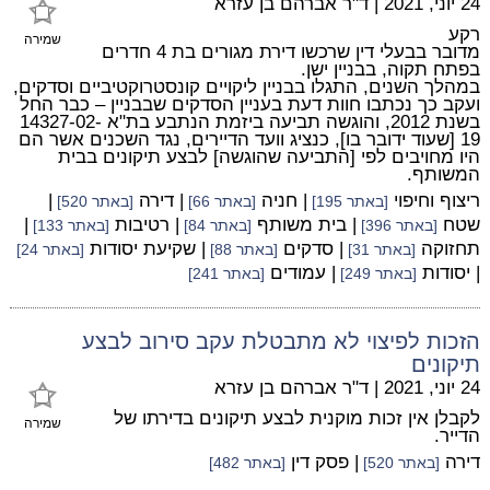
24 יוני, 2021
|
ד"ר אברהם בן עזרא
רקע
שמירה
מדובר בבעלי דין שרכשו דירת מגורים בת 4 חדרים
בפתח תקוה, בבניין ישן.
במהלך השנים, התגלו בבניין ליקויים קונסטרוקטיביים וסדקים,
ועקב כך נכתבו חוות דעת בעניין הסדקים שבבניין – כבר החל
בשנת 2012, והוגשה תביעה ביזמת הנתבע בת"א 14327-02-
19 [שעוד ידובר בו], כנציג וועד הדיירים, נגד השכנים אשר הם
היו מחויבים לפי [התביעה שהוגשה] לבצע תיקונים בבית
המשותף.
ריצוף וחיפוי
| חניה
| דירה
|
[באתר 195]
[באתר 66]
[באתר 520]
שטח
| בית משותף
| רטיבות
|
[באתר 396]
[באתר 84]
[באתר 133]
תחזוקה
| סדקים
| שקיעת יסודות
[באתר 31]
[באתר 88]
[באתר 24]
| יסודות
| עמודים
[באתר 249]
[באתר 241]
הזכות לפיצוי לא מתבטלת עקב סירוב לבצע
תיקונים
24 יוני, 2021
|
ד"ר אברהם בן עזרא
לקבלן אין זכות מוקנית לבצע תיקונים בדירתו של
שמירה
הדייר.
דירה
| פסק דין
[באתר 520]
[באתר 482]