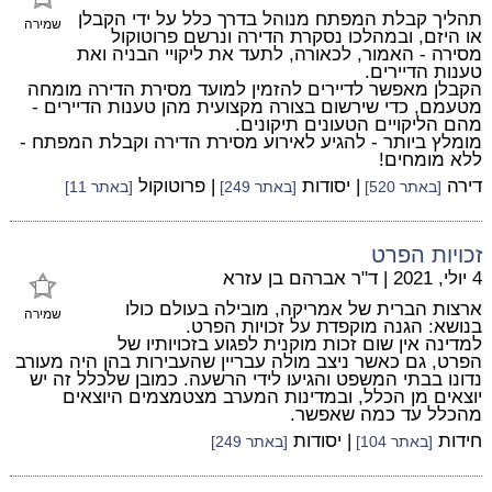
תהליך קבלת המפתח מנוהל בדרך כלל על ידי הקבלן
שמירה
או היזם, ובמהלכו נסקרת הדירה ונרשם פרוטוקול
מסירה - האמור, לכאורה, לתעד את ליקויי הבניה ואת
טענות הדיירים.
הקבלן מאפשר לדיירים להזמין למועד מסירת הדירה מומחה
מטעמם, כדי שירשום בצורה מקצועית מהן טענות הדיירים -
מהם הליקויים הטעונים תיקונים.
מומלץ ביותר - להגיע לאירוע מסירת הדירה וקבלת המפתח -
ללא מומחים!
דירה
| יסודות
| פרוטוקול
[באתר 520]
[באתר 249]
[באתר 11]
זכויות הפרט
4 יולי, 2021
|
ד"ר אברהם בן עזרא
ארצות הברית של אמריקה, מובילה בעולם כולו
שמירה
בנושא: הגנה מוקפדת על זכויות הפרט.
למדינה אין שום זכות מוקנית לפגוע בזכויותיו של
הפרט, גם כאשר ניצב מולה עבריין שהעבירות בהן היה מעורב
נדונו בבתי המשפט והגיעו לידי הרשעה. כמובן שלכלל זה יש
יוצאים מן הכלל, ובמדינות המערב מצטמצמים היוצאים
מהכלל עד כמה שאפשר.
חידות
| יסודות
[באתר 104]
[באתר 249]