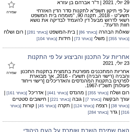
29 יולי, 2021
|
ד"ר אברהם בן עזרא
על פי תיקון תשפ"א לתקנות סדר הדין האזרחי
שמירה
תשע"ט - 2018, תקנה 90, "מומחה בית המשפט
רשאי לדרוש מבעל דין להעמיד לבדיקה את נושא
חוות הדעת".
שאלות הבהרה
| בית-המשפט
| רום ושלח
[באתר 86]
[באתר 281]
| משלי
| חידות
[באתר 355]
[באתר 73]
[באתר 104]
אחריות על התכנון והביצוע על פי התקנות
23 יולי, 2021
אחריות המתכננים מפורטת בתמצית בתקנות התכנון
שמירה
והבניה (רישוי הבניה) תשע"ו - 2016, אך מבוארת
לפרטים בתקנות המהנדסים והאדריכלים [רישוי וייחוד
פעולות] תשכ"ז-1967.
רום ושלח
| מהנדס
| אדריכל
|
[באתר 355]
[באתר 441]
[באתר 161]
עורך הבקשה
| גובה
| חישובים סטטיים
[באתר 7]
[באתר 221]
| רצפה
| תקרה
| קורות
[באתר 38]
[באתר 124]
[באתר 45]
[באתר
| גדר
316]
[באתר 284]
האם שמירת השבת שומרת על העם היהודי