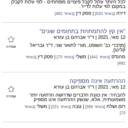
לכל היותר עלול לקבל פיצויים מופחתים - לפי עלות לקבלן
במקום לפי עלות לדייר.
דירה
| פסק דין
[באתר 520]
[באתר 482]
"אין קץ להתמחויות בתחומים שונים"
12 מאי, 2021
|
ד"ר אברהם בן עזרא
[מדברי כב' השופט, מורי לתואר שני, ד"ר גבריאל
שמירה
קלינג].
מהנדס
| משלי
| פסק דין
[באתר 441]
[באתר 73]
[באתר
482]
ההרתעה אינה מספיקה
12 מאי, 2021
|
ד"ר אברהם בן עזרא
להבהיר: אין כוונת הדברים שדרושה הרתעה יותר
שמירה
משמעותית, אלא, שנשק ההרתעה אינו מספיק
רום ושלח
| גובה
| משלי
[באתר 355]
[באתר 221]
[באתר
73]