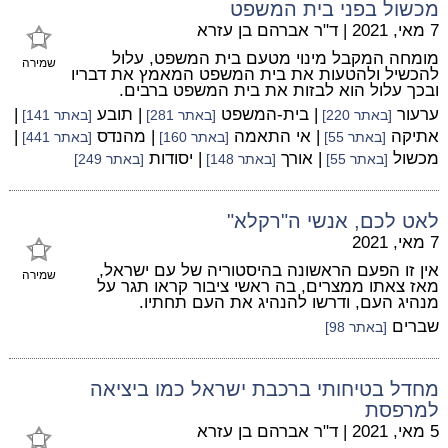
מכשול בפני בית המשפט
7 מאי, 2021
|
ד"ר אברהם בן עזרא
מומחה המקבל מינוי מטעם בית המשפט, עלול
שמירה
להכשיל ולהטעות את בית המשפט המאמץ את דבריו
ובכך עלול הוא לבזות את בית המשפט ברבים.
ערעור
| בית-המשפט
| תובע
|
[באתר 220]
[באתר 281]
[באתר 141]
אתיקה
| אי התאמה
| מהנדס
|
[באתר 55]
[באתר 160]
[באתר 441]
מכשול
| אורך
| יסודות
[באתר 55]
[באתר 148]
[באתר 249]
לאט לכם, אנשי ה"רקלא"
7 מאי, 2021
אין זו הפעם הראשונה בהיסטוריה של עם ישראל,
שמירה
מאז צאתו ממצרים, בה ראשי ציבור קראו תגר על
מנהיג העם, ודרשו להנהיג את העם תחתיו.
שברים
[באתר 98]
מחדל בטיחותי ברכבת ישראל כמו ביציאה
למרפסת
5 מאי, 2021
|
ד"ר אברהם בן עזרא