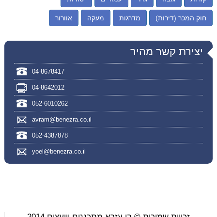
חוק המכר (דירות)
מדרגות
מעקה
אוורור
יצירת קשר מהיר
04-8678417
04-8642012
052-6010262
avram@benezra.co.il
052-4387878
yoel@benezra.co.il
זכויות שמורות © בן עזרא מתכננים ויועצים 2014