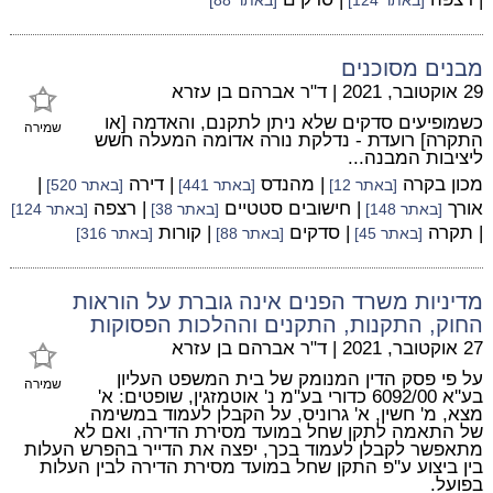
[באתר 124]
[באתר 88]
מבנים מסוכנים
29 אוקטובר, 2021
|
ד"ר אברהם בן עזרא
כשמופיעים סדקים שלא ניתן לתקנם, והאדמה [או
שמירה
התקרה] רועדת - נדלקת נורה אדומה המעלה חשש
ליציבות המבנה...
מכון בקרה
| מהנדס
| דירה
|
[באתר 12]
[באתר 441]
[באתר 520]
אורך
| חישובים סטטיים
| רצפה
[באתר 148]
[באתר 38]
[באתר 124]
| תקרה
| סדקים
| קורות
[באתר 45]
[באתר 88]
[באתר 316]
מדיניות משרד הפנים אינה גוברת על הוראות
החוק, התקנות, התקנים וההלכות הפסוקות
27 אוקטובר, 2021
|
ד"ר אברהם בן עזרא
על פי פסק הדין המנומק של בית המשפט העליון
שמירה
בע''א 6092/00 כדורי בע''מ נ' אוטמזגין, שופטים: א'
מצא, מ' חשין, א' גרוניס, על הקבלן לעמוד במשימה
של התאמה לתקן שחל במועד מסירת הדירה, ואם לא
מתאפשר לקבלן לעמוד בכך, יפצה את הדייר בהפרש העלות
בין ביצוע ע''פ התקן שחל במועד מסירת הדירה לבין העלות
בפועל.