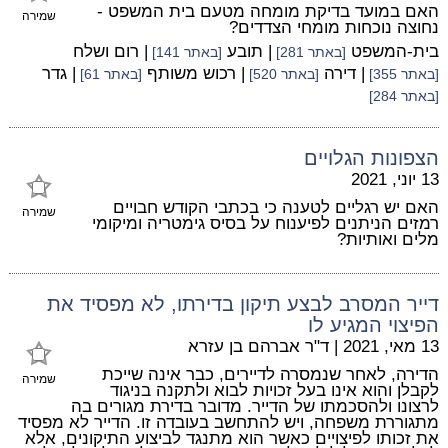
האם במועד בדיקת מומחה מטעם בית המשפט -
שמירה
נחוצה נוכחות מומחי הצדדים?
בית-המשפט
| תובע
| רום ושלח
[באתר 281]
[באתר 141]
| דירה
| רכוש משותף
| גדר
[באתר 355]
[באתר 520]
[באתר 61]
[באתר 284]
הצפונות הגלויים
13 יוני, 2021
האם יש רגליים לטענה כי בכתבי הקודש חבויים
שמירה
רמזים הניתנים לפיענוח על בסיס גימטריה ומיקומי
מלים ואותיות?
דייר המסרב לבצע תיקון בדירתו, לא מפסיד את
הפיצוי המגיע לו
13 מאי, 2021
|
ד"ר אברהם בן עזרא
הדירה, לאחר שנמסרה לדיירים, כבר אינה שייכת
שמירה
לקבלן והוא אינו בעל זכויות לבוא ולתקנה בניגוד
לרצונו ולהסכמתו של הדייר. מדובר בדירת מגורים בה
מתגוררת משפחה, ויש להתחשב בעובדה זו. הדייר לא מפסיד
את זכותו לפיצויים כאשר הוא מתנגד לביצוע התיקונים, אלא