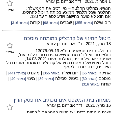
1 אפריל, 2021
|
ד"ר אברהם בן עזרא
הנשיא מחליט החלטה – מי ירכיב את הממשלה;
שמירה
החלטה שכל תלמיד ממוצע בכיתה ג' יכול להחליט,
אם הוא לא טועה בחישוב ויודע לספור עד 120.
רום ושלח
| שברים
| קורות
[באתר 355]
[באתר 98]
[באתר 316]
ביטול המינוי של קרבצ'יק כמומחה מוסכם
18 מרץ, 2021
|
ד"ר אברהם בן עזרא
בהחלטת בית המשפט בת"א 13076-05-19
שמירה
בולצינסקי ואח' נ' רמת הנשיא גב-ים רסקו בע"מ ואח',
שופטת: אביגיל זכריה, החלטה מיום 14.03.2021,
בוטל מינויו של המהנדס מיכאל קרבצ'יק כמומחה מוסכם כל
הצדדים, בנסיבות כדלקמן:
אתיקה
| רום ושלח
| מהנדס
|
[באתר 55]
[באתר 355]
[באתר 441]
מוסכם
| ביטול ופסילה
| מינוי
|
[באתר 30]
[באתר 39]
[באתר 40]
קורות
[באתר 316]
מומחה בית המשפט אינו מכתיב את פסק הדין
16 מרץ, 2021
|
ד"ר אברהם בן עזרא
ישנם מומחים רבים, שנוקטים בנוהג פסול בחוות