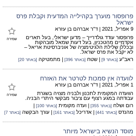
פרופסור מוערך בקהילייה המדעית וקבלת פרס
ישראל
9 אפריל, 2021
|
ד"ר אברהם בן עזרא
פרופסור עודד גולדרייך – מדען ישראלי, בעל תארים
שמירה
אקדמיים מהטכניון, בעל דעות שמאל מובהקות
ובכללן שלילת הלגיטימציה של אוניברסיטת אריאל –
לא יקבל את פרס ישראל.
ראב"ע
| שטח
| מתמטיקה
[באתר 9]
[באתר 396]
[באתר 20]
לוועדה אין סמכות לטרטר את האזרח
1 אפריל, 2021
|
ד"ר אברהם בן עזרא
הוועדה המקומית לתכנון ולבניה מצויה בשגרת
שמירה
עבודתה במגע רצוף עם ציבור מבקשי היתרי הבניה.
רום ושלח
| ועדה מקומית
|
[באתר 355]
[באתר 100]
מהנדס
| אדריכל
| עורך הבקשה
[באתר 441]
[באתר 161]
[באתר 7]
מוסד הנשיא בישראל מיותר