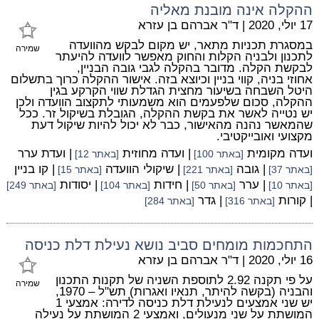
ההקלה אינה מובנת מאליה
17 יולי, 2020
|
ד"ר אברהם בן עזרא
במסגרת תכניות מתאר, יש מקום לבקש מהוועדה
שמירה
לתכנון ולבניה הקלות והחוק מאפשר לוועדה להיעתר
לבקשת הקלה. מדובר בהקלה לגבי גובה הבניין,
אחוזי בניה, קווי בניין וכיוצא בזה. אישור ההקלה כרוך בתשלום
היטל השבחה בשיעור מחצית הגדלת שווי הקרקע בגין
ההקלה, סכום שלפעמים הוא משמעותי לתקצוב הוועדה ולכן
יש נטייה לאשר את בקשת ההקלה, הגובלת בשיקול זר. ככל
שהמאשר נהנה מהאישור, כבר לא יכול להיות שיקול דעת
מקצועי ואובייקטיבי.
ועדה מקומית
| ועדה מחוזית
| ועדת ערר
[באתר 100]
[באתר 12]
| גובה
| שיקולי הוועדה
| קו בניין
[באתר 37]
[באתר 221]
[באתר 15]
| ערר
| חידות
| יסודות
[באתר 10]
[באתר 50]
[באתר 104]
[באתר 249]
| קורות
| גדר
[באתר 316]
[באתר 284]
התחכמות מומחים סביב נושא נעילת דלת כניסה
16 יולי, 2020
|
ד"ר אברהם בן עזרא
על פי תקנה 2.92 לתוספת השניה של תקנות התכנון
שמירה
והבניה (בקשה להיתר, תנאיו ואגרות) תש"ל – 1970,
יש שני אמצעים לנעילת דלת כניסה לדירה: אמצעי 1
המושתת על שני מנעולים, ואמצעי 2 המושתת על נעילה