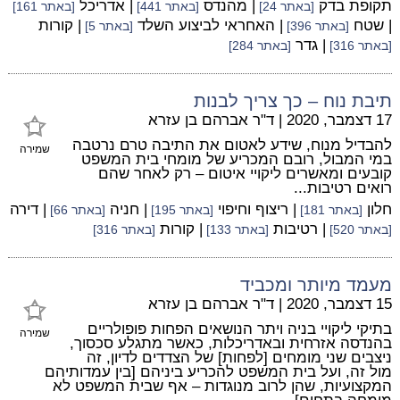
תקופת בדק
| מהנדס
| אדריכל
[באתר 24]
[באתר 441]
[באתר 161]
| שטח
| האחראי לביצוע השלד
| קורות
[באתר 396]
[באתר 5]
| גדר
[באתר 316]
[באתר 284]
תיבת נוח – כך צריך לבנות
17 דצמבר, 2020
|
ד"ר אברהם בן עזרא
להבדיל מנוח, שידע לאטום את התיבה טרם נרטבה
שמירה
במי המבול, רובם המכריע של מומחי בית המשפט
קובעים ומאשרים ליקויי איטום – רק לאחר שהם
רואים רטיבות...
חלון
| ריצוף וחיפוי
| חניה
| דירה
[באתר 181]
[באתר 195]
[באתר 66]
| רטיבות
| קורות
[באתר 520]
[באתר 133]
[באתר 316]
מעמד מיותר ומכביד
15 דצמבר, 2020
|
ד"ר אברהם בן עזרא
בתיקי ליקויי בניה ויתר הנושאים הפחות פופולריים
שמירה
בהנדסה אזרחית ובאדריכלות, כאשר מתגלע סכסוך,
ניצבים שני מומחים [לפחות] של הצדדים לדיון, זה
מול זה, ועל בית המשפט להכריע ביניהם [בין עמדותיהם
המקצועיות, שהן לרוב מנוגדות – אף שבית המשפט לא