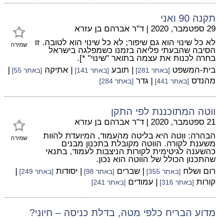
תקנה 90 ואני
29 ספטמבר, 2020
|
ד"ר אברהם בן עזרא
לא כל שינוי הוא גם שיפור; לא כל שינוי הוא לטובה. זו
שמירה
הסיבה שהבעתי פליאה בזמנו כשמפלגה בישראל
בחרה לכנות את עצמה בתואר "שינוי" *].
בית-המשפט
| תובע
| אתיקה
|
[באתר 281]
[באתר 141]
[באתר 55]
מהנדס
| גדר
[באתר 441]
[באתר 284]
ווטה המתוכננת לפי התקן
21 ספטמבר, 2020
|
ד"ר אברהם בן עזרא
הבהרה: ווטה היא בליטה מהעמוד, המיועדת להוות
שמירה
משענת לקורה. הווטה מקובלת בתכנון מבנים
כהשענה לגיטימית לקורות הניצבות לעמוד, בתנאי
שהתכנון הכולל של הווטה הוא נכון.
רום ושלח
| שברים
| יסודות
|
[באתר 355]
[באתר 98]
[באתר 249]
קורות
| עמודים
[באתר 316]
[באתר 241]
מדוע הבריח כלפי מטה, בדלת כניסה – חיוני?