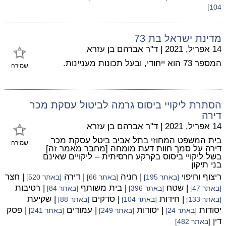
104]
מדינת ישראל בת 73
14 אפריל, 2021
|
ד"ר אברהם בן עזרא
המספר 73 הוא ייחודי, ובעל תכונות מעניינות.
שמירה
הסתרת ליקויי ביסוס גרמה לביטול עסקת מכר
דירה
14 אפריל, 2021
|
ד"ר אברהם בן עזרא
בית המשפט המחוזי בתל אביב ביטל עסקת מכר
שמירה
דירה על סמך חוות דעת מומחה [מחבר מאמר זה]
בשל ליקויי ביסוס בקרקע חרסיתית – ליקויים שאינם
בני תיקון
ריצוף וחיפוי
| חניה
| דירה
| חצר
[באתר 195]
[באתר 66]
[באתר 520]
| שטח
| בית משותף
| רטיבות
[באתר 47]
[באתר 396]
[באתר 84]
| חידות
| סדקים
| שקיעת
[באתר 133]
[באתר 104]
[באתר 88]
יסודות
| יסודות
| עמודים
| פסק
[באתר 24]
[באתר 249]
[באתר 241]
דין
[באתר 482]