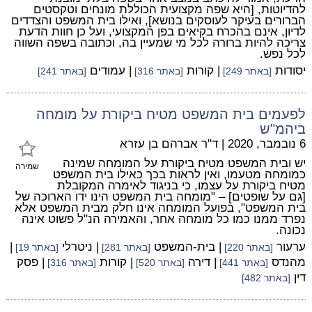
להדיוטות, [היא שפה מקצועית הכוללת מונחים וטקסטים
הברורים בעיקר לעוסקים בנושא], ואילו בית המשפט והצדדים
לדיון, אינם בהכרח בקיאים בפן המקצועי, ועל כן חוות הדעת
צריכה להיות ברורה לכל מי שמעיין בה, וכתובה בשפה השווה
לכל נפש.
יסודות
| קורות
| עמודים
[באתר 249]
[באתר 316]
[באתר 241]
לפעמים בית המשפט מטיח ביקורת על מומחה
ביהמ"ש
6 נובמבר, 2020
|
ד"ר אברהם בן עזרא
יש ובית המשפט מטיח ביקורת על המומחה שמינה
שמירה
כמומחה מטעמו, ואין לראות בכך כאילו בית המשפט
מטיח ביקורת על עצמו, כי בניגוד לאימרה המקובלת
[גם על שופטים] – "מומחה בית המשפט הינו ידו הארוכה של
בית המשפט", בפועל המומחה אינו חלק מבית המשפט אלא
נפרד ממנו כמו כל מומחה אחר, והאמירה הנ"ל פשוט אינה
נכונה.
ערעור
| בית-המשפט
| ניטרלי
|
[באתר 220]
[באתר 281]
[באתר 19]
מהנדס
| דירה
| קורות
| פסק
[באתר 441]
[באתר 520]
[באתר 316]
דין
[באתר 482]