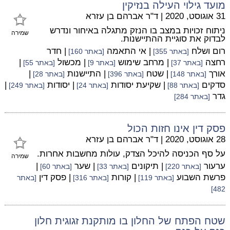
מועד גילוי העילה בנזיקין
31 אוגוסט, 2020
|
ד"ר אברהם בן עזרא
ניתוח זכויות במצב בו הנזק מתגלה באיחור ונדרש
שמירה
לבדוק את סוגיית ההתיישנות.
רום ושלח
| אי התאמה
| חדר
[באתר 355]
[באתר 160]
רחצה
| מרחב שימוש
| מכשול
|
[באתר 37]
[באתר 9]
[באתר 55]
אורך
| שטח
| התיישנות
|
[באתר 148]
[באתר 396]
[באתר 28]
סדקים
| שקיעת יסודות
| יסודות
|
[באתר 88]
[באתר 24]
[באתר 249]
גדר
[באתר 284]
פסק דין אינו חזות הכול
28 אוגוסט, 2020
|
ד"ר אברהם בן עזרא
על סף הכניסה להיכל הצדק, עולות מחשבות אחרות.
שמירה
ערעור
| תיקונים
| שער
|
[באתר 220]
[באתר 33]
[באתר 60]
פרשת השבוע
| קורות
| פסק דין
[באתר 119]
[באתר 316]
[באתר
482]
שטח הפתח של החלון בו מותקנת זגוגית חלון