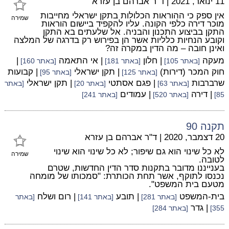
11 ינואר, 2021
|
ד"ר אברהם בן עזרא
אין ספק כי ההוראות הכלולות בתקן ישראלי מחייבות
שמירה
מוכר דירה כלפי הקונה. עליו להקפיד ביישום הוראות
התקן בביצוע התכנון והבניה. אל שלעתים בא התקן
וקובע הנחיות כלליות אשר הן בפירוש רק בדרגה של המלצה
ואינן חובה – מה הדין במקרה זה?
מעקה
| חלון
| אי התאמה
|
[באתר 105]
[באתר 181]
[באתר 160]
חוק המכר (דירות)
| תקן ישראלי
| קבועות
[באתר 125]
[באתר 95]
שרברבות
| פגם אסתטי
| תקן ישראלי
[באתר 63]
[באתר 20]
[באתר
| דירה
| עמודים
85]
[באתר 520]
[באתר 241]
תקנה 90
20 דצמבר, 2020
|
ד"ר אברהם בן עזרא
לא כל שינוי הוא גם שיפור; לא כל שינוי הוא שינוי
שמירה
לטובה.
בענייננו מדובר בתקנות סדר הדין החדשות, שטרם
נכנסו לתוקף, אשר תחת הכותרת: "סמכותו של מומחה
מטעם בית המשפט".
בית-המשפט
| תובע
| רום ושלח
[באתר 281]
[באתר 141]
[באתר
| גדר
355]
[באתר 284]