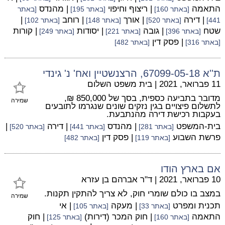
התאמה
| ריצוף וחיפוי
| מהנדס
[באתר 160]
[באתר 195]
[באתר
| דירה
| אורך
| רוחב
|
441]
[באתר 520]
[באתר 148]
[באתר 102]
שטח
| גובה
| יסודות
| קורות
[באתר 396]
[באתר 221]
[באתר 249]
| פסק דין
[באתר 316]
[באתר 482]
ת''א 67099-05-18, הרצנשטיין ואח' נ' גינדי
11 פברואר, 2021
|
בית משפט השלום
מדובר בתביעה כספית, בסך של 850,000 ₪,
שמירה
לתשלום פיצויים בגין נזקים שונים שנגרמו לתובעים
בעקבות רכישת דירה מהנתבעת.
בית-המשפט
| מהנדס
| דירה
|
[באתר 281]
[באתר 441]
[באתר 520]
פרשת השבוע
| פסק דין
[באתר 119]
[באתר 482]
אם בארץ הודו
10 פברואר, 2021
|
ד"ר אברהם בן עזרא
במצב בו כולם שומרי חוק, לא צריך להתקין תקנות.
שמירה
תכנית ומפרט
| מעקה
| אי
[באתר 33]
[באתר 105]
התאמה
| חוק המכר (דירות)
| חוק
[באתר 160]
[באתר 125]