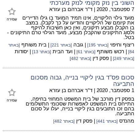
השוני בין נזק מקומי לנזק מערכתי
7 ספטמבר, 2020
|
ד"ר אברהם בן עזרא
מועד גילוי הליקויים, אינו תמיד המועד בו גילו הדיירים
שמירה
את קיומם של הליקויים והודיעו על כך לקבלן. במצב
בו הקבלן מבצע תיקונים, ואין כאן חשיבות להיקף
ולסוג התיקונים שהקבלן מבצע, מועד הגילוי טרם התיקונים -
בטל.
ריצוף וחיפוי
| גובה
| בית משותף
[באתר 195]
[באתר 221]
[באתר
| רכוש משותף
| ועד הבית
| יסודות
84]
[באתר 61]
[באתר 13]
| פסק דין
[באתר 249]
[באתר 482]
סכום פס"ד בגין ליקויי בנייה, גבוה מסכום
התביעה
1 ספטמבר, 2020
|
ד"ר אברהם בן עזרא
בפסק דין מורכב של בית המשפט המחוזי בחיפה,
שמירה
התייחס בית המשפט לאפשרות שסכומי התשלומים
בהם זכו התובעים בגין ליקויי בנייה, יעלו על סכום
התביעה.
מהנדס
| פסק דין
[באתר 441]
[באתר 482]