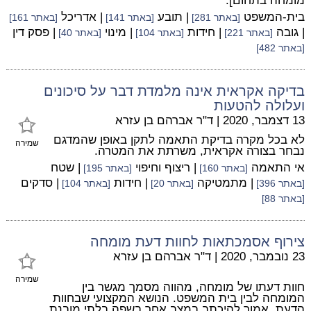
מומחה בתחום].
בית-המשפט
| תובע
| אדריכל
[באתר 281]
[באתר 141]
[באתר 161]
| גובה
| חידות
| מינוי
| פסק דין
[באתר 221]
[באתר 104]
[באתר 40]
[באתר 482]
בדיקה אקראית אינה מלמדת דבר על סיכונים
ועלולה להטעות
13 דצמבר, 2020
|
ד"ר אברהם בן עזרא
לא בכל מקרה בדיקת התאמה לתקן באופן שהמדגם
שמירה
נבחר בצורה אקראית, משרתת את המטרה.
אי התאמה
| ריצוף וחיפוי
| שטח
[באתר 160]
[באתר 195]
| מתמטיקה
| חידות
| סדקים
[באתר 396]
[באתר 20]
[באתר 104]
[באתר 88]
צירוף אסמכתאות לחוות דעת מומחה
23 נובמבר, 2020
|
ד"ר אברהם בן עזרא
שמירה
חוות דעתו של מומחה, מהווה מסמך מגשר בין
המומחה לבין בית המשפט. הנושא המקצועי שבחוות
הדעת, אמור להיכתב במצב אחר בשפה בלתי מובנת