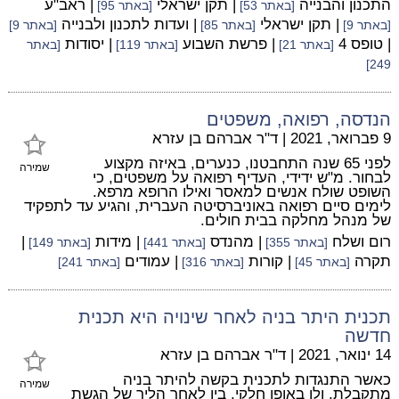
התכנון והבנייה
| תקן ישראלי
| ראב"ע
[באתר 53]
[באתר 95]
| תקן ישראלי
| ועדות לתכנון ולבנייה
[באתר 9]
[באתר 85]
[באתר 9]
| טופס 4
| פרשת השבוע
| יסודות
[באתר 21]
[באתר 119]
[באתר
249]
הנדסה, רפואה, משפטים
9 פברואר, 2021
|
ד"ר אברהם בן עזרא
לפני 65 שנה התחבטנו, כנערים, באיזה מקצוע
שמירה
לבחור. מ"ש ידידי, העדיף רפואה על משפטים, כי
השופט שולח אנשים למאסר ואילו הרופא מרפא.
לימים סיים רפואה באוניברסיטה העברית, והגיע עד לתפקיד
של מנהל מחלקה בבית חולים.
רום ושלח
| מהנדס
| מידות
|
[באתר 355]
[באתר 441]
[באתר 149]
תקרה
| קורות
| עמודים
[באתר 45]
[באתר 316]
[באתר 241]
תכנית היתר בניה לאחר שינויה היא תכנית
חדשה
14 ינואר, 2021
|
ד"ר אברהם בן עזרא
כאשר התנגדות לתכנית בקשה להיתר בניה
שמירה
מתקבלת, ולו באופן חלקי, בין לאחר הליך של הגשת