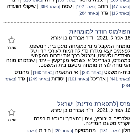
[באתר 100]
[באתר 30]
[באתר 520]
| רוחב
| שטח
| שיקולי הוועדה
[באתר 47]
[באתר 102]
[באתר 396]
| גדר
[באתר 15]
[באתר 284]
הפולמוס חודר למומחיות
16 אפריל, 2021
|
ד"ר אברהם בן עזרא
מומחה המקבל מינוי כמומחה מעם בית המשפט,
שמירה
לפעמים יוצא מגדרו כדי להידמות לעורכי הדין של
הצדדים ולשופט, ומבטל בכך את יתרונו המקצועי
כמהנדס, כאדריכל או כשמאי מקרקעין – יתרון שבזכותו מונה
המומחה להיות מומחה מטעם בית המשפט.
בית-המשפט
| אי התאמה
| מהנדס
[באתר 281]
[באתר 160]
| אדריכל
| יסודות
| גדר
[באתר 441]
[באתר 161]
[באתר 249]
[באתר
284]
פרס [לתפארת מדינת] ישראל
16 אפריל, 2021
|
ד"ר אברהם בן עזרא
גולדרייך ולייבוביץ, עיתון "הארץ" והזכאות בפרס
שמירה
יוקרתי מטעם המדינה.
חלון
| מתמטיקה
| חידות
[באתר 181]
[באתר 20]
[באתר