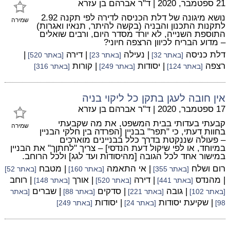
21 ספטמבר, 2020
|
ד"ר אברהם בן עזרא
נושא מיגונה של דלת הכניסה לדירה לפי תקנה 2.92
שמירה
לתקנות התכנון והבניה (בקשה להיתר, תנאיו ואגרות)
התוספת השנייה, לא יורד מסדר היום, ורבים שואלים
– מדוע הבריח לכיוון הרצפה חיוני?
דלת כניסה
| נעילה
| דירה
|
[באתר 32]
[באתר 23]
[באתר 520]
רצפה
| יסודות
| קורות
[באתר 124]
[באתר 249]
[באתר 316]
אין חובה לעגן בתקן כל ליקוי בניה
17 ספטמבר, 2020
|
ד"ר אברהם בן עזרא
קבעתי בעדותי בבית המשפט, את מה שקבעתי
שמירה
בחוות דעתי, כי "תפר" בבניין [הפרדה בין חלקי הבניין
– פעולה שננקטת בדרך כלל בבניינים מוארכים
במיוחד, או לפי שיקול דעת הנדסי] – צריך "לחתןך" את הבניין
במישור אחד לכל הגובה [מהיסודות ועד לגג] ולכל הרוחב.
רום ושלח
| אי התאמה
| מטבח
[באתר 355]
[באתר 160]
[באתר 52]
| מהנדס
| דירה
| אורך
| רוחב
[באתר 441]
[באתר 520]
[באתר 148]
| גובה
| סדקים
| שברים
[באתר 102]
[באתר 221]
[באתר 88]
[באתר
| שקיעת יסודות
| יסודות
98]
[באתר 24]
[באתר 249]