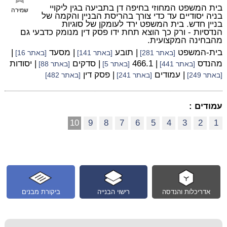
בית המשפט המחוזי בחיפה דן בתביעה בגין ליקויי
שמירה
בניה יסודיים עד כדי צורך בהריסת הבניין והקמה של
בניין חדש. בית המשפט ירד לעומקן של סוגיות
הנדסיות - ורק כך הוצא תחת ידו פסק דין מנומק כדבעי גם
מהבחינה המקצועית.
בית-המשפט
| תובע
| מסעד
|
[באתר 281]
[באתר 141]
[באתר 16]
מהנדס
| 466.1
| סדקים
| יסודות
[באתר 441]
[באתר 5]
[באתר 88]
| עמודים
| פסק דין
[באתר 249]
[באתר 241]
[באתר 482]
עמודים :
10
9
8
7
6
5
4
3
2
1
אדריכלות והנדסה
רישוי הבנייה
ביקורת מבנים