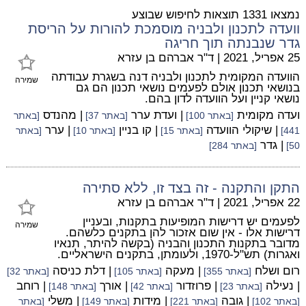
נמצאו 1331 תוצאות לחיפוש שבוצע
וועדה לתכנון ולבניה מוסמכת להורות על הריסת
גדר שנבנתה תוך חריגה
25 אפריל, 2021
|
ד"ר אברהם בן עזרא
הוועדה המקומית לתכנון ולבניה דנה בשגרת עבודתה
שמירה
בנושאי תכנון אולם לפעמים נושאי תכנון הם גם
נושאי קניין ועל הוועדה לדון בהם.
ועדה מקומית
| ועדת ערר
| מהנדס
[באתר 100]
[באתר 37]
[באתר
| שיקולי הוועדה
| קו בניין
| ערר
441]
[באתר 15]
[באתר 10]
[באתר
| גדר
50]
[באתר 284]
התקן והתקנה - זה בצד זו, ללא סתירה
22 אפריל, 2021
|
ד"ר אברהם בן עזרא
לפעמים יש דרישות המופיעות בתקנות, ובעניין
שמירה
דרישות אלו - אין שום אזכור להן בתקנים כלשהם.
מדובר בתקנות התכנון והבניה (בקשה להיתר, תנאיו
ואגרות) תש"ל-1970, ולעומתן, בתקנים הישראליים.
רום ושלח
| מעקה
| דלת כניסה
[באתר 355]
[באתר 105]
[באתר 32]
| נעילה
| פרוזדור
| אורך
| רוחב
[באתר 23]
[באתר 42]
[באתר 148]
| גובה
| מידות
| משלי
[באתר 102]
[באתר 221]
[באתר 149]
[באתר