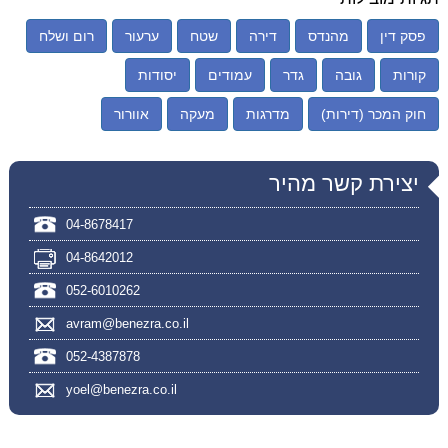
פסק דין
מהנדס
דירה
שטח
ערעור
רום ושלח
קורות
גובה
גדר
עמודים
יסודות
חוק המכר (דירות)
מדרגות
מעקה
אוורור
יצירת קשר מהיר
04-8678417
04-8642012
052-6010262
avram@benezra.co.il
052-4387878
yoel@benezra.co.il