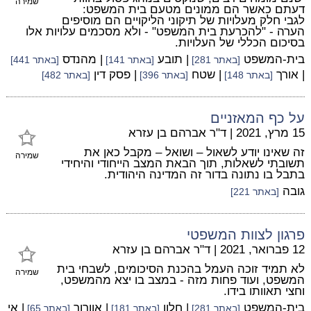
שמירה
דעתם כאשר הם ממונים מטעם בית המשפט:
לגבי חלק מעלויות של תיקוני הליקויים הם מוסיפים
הערה - "להכרעת בית המשפט" - ולא מסכמים עלויות אלו
בסיכום הכללי של העלויות.
בית-המשפט
| תובע
| מהנדס
[באתר 281]
[באתר 141]
[באתר 441]
| אורך
| שטח
| פסק דין
[באתר 148]
[באתר 396]
[באתר 482]
על כף המאזניים
15 מרץ, 2021
|
ד"ר אברהם בן עזרא
זה שאינו יודע לשאול – ושואל – מקבל כאן את
שמירה
תשובתי לשאלות, תוך הבאת המצב הייחודי והיחידי
בתבל בו נתונה בדור זה המדינה היהודית.
גובה
[באתר 221]
פרגון לצוות המשפטי
12 פברואר, 2021
|
ד"ר אברהם בן עזרא
לא תמיד זוכה העמל בהכנת הסיכומים, לשבחי בית
שמירה
המשפט, ועוד פחות מזה - במצב בו יצא מהמשפט,
וחצי תאוותו בידו.
בית-המשפט
| חלון
| אוורור
| אי
[באתר 281]
[באתר 181]
[באתר 65]