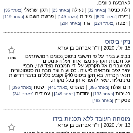
לארבעה כיוונים.
דלת כניסה
| נעילה
| תקן ישראלי
[באתר 32]
[באתר 23]
[באתר 95]
| דירה
| מידות
| פרשת השבוע
[באתר 520]
[באתר 149]
[באתר 119]
| רצפה
| גדר
[באתר 124]
[באתר 284]
נזקי ביסוס
15 יולי, 2020
|
ד"ר אברהם בן עזרא
בביצוע בניה על פי חישובי ביסוס נכונים המושתתים
שמירה
על תכונות הקרקע מצד אחד ועל העומסים
המועברים אל הקרקע על ידי המבנה מצד שני, הבניין
יהיה יציב ומתאים לייעודו. כסיוע היוצר מבחינה סטטוטורית
תנאי הכרחי, בא תקן ביסוס 940 וקובע כללים בדבר דרישות
מינימליות שאין להפר אותן בכל מקרה.
רום ושלח
| מהנדס
| שטח
|
[באתר 355]
[באתר 441]
[באתר 396]
רטיבות
| יסודות
| עמודים
|
[באתר 133]
[באתר 249]
[באתר 241]
פסק דין
[באתר 482]
מומחה העובד ללא תכניות בידו
13 יולי, 2020
|
ד"ר אברהם בן עזרא