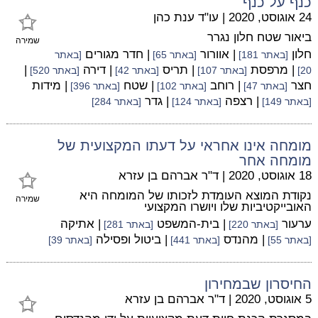
כנף על כנף
24 אוגוסט, 2020
|
עו"ד ענת כהן
ביאור שטח חלון נגרר
שמירה
חלון
| אוורור
| חדר מגורים
[באתר 181]
[באתר 65]
[באתר
| מרפסת
| תריס
| דירה
|
20]
[באתר 107]
[באתר 42]
[באתר 520]
חצר
| רוחב
| שטח
| מידות
[באתר 47]
[באתר 102]
[באתר 396]
| רצפה
| גדר
[באתר 149]
[באתר 124]
[באתר 284]
מומחה אינו אחראי על דעתו המקצועית של
מומחה אחר
18 אוגוסט, 2020
|
ד"ר אברהם בן עזרא
נקודת המוצא העומדת לזכותו של המומחה היא
שמירה
האובייקטיביות שלו ויושרו המקצועי
ערעור
| בית-המשפט
| אתיקה
[באתר 220]
[באתר 281]
| מהנדס
| ביטול ופסילה
[באתר 55]
[באתר 441]
[באתר 39]
החיסרון שבמחירון
5 אוגוסט, 2020
|
ד"ר אברהם בן עזרא