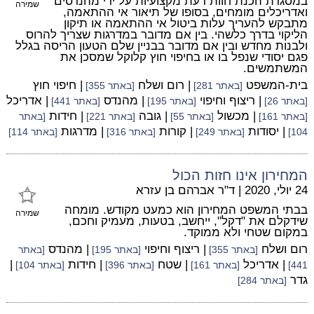
במסגרת הכנת חוות דעת מקצועיות על ידי מהנדסים
שמירה
ואדריכלים מומחים, בסופו של תיאור אי ההתאמה,
מתבקש להעריך עלות ביטול אי ההתאמה או תיקון
הליקוי בדרך כלשהי. בין אם מדובר במדרגות שצריך להרוס
ולבנות מחדש ובין אם מדובר בבניין שלם הטעון הריסה בגלל
פגם יסודי שנפל בו או בחיפוי חוץ קלוקל שמסכן את
המשתמשים.
בית-המשפט
| רום ושלח
| חיפוי חוץ
[באתר 281]
[באתר 355]
| ריצוף וחיפוי
| מהנדס
| אדריכל
[באתר 26]
[באתר 195]
[באתר 441]
| מכשול
| גובה
| חידות
[באתר 161]
[באתר 55]
[באתר 221]
[באתר
| יסודות
| קורות
| מדרגות
104]
[באתר 249]
[באתר 316]
[באתר 114]
המחירון אינו חזות הכול
24 יולי, 2020
|
ד"ר אברהם בן עזרא
בבתי המשפט המחירון הוא כמעט מקודש. מומחה
שמירה
שידקלם את "דקל", ייחשב, בטעות, מעמיק וחכם,
במקום שטחי ולא ממוקד.
רום ושלח
| ריצוף וחיפוי
| מהנדס
[באתר 355]
[באתר 195]
[באתר
| אדריכל
| שטח
| חידות
|
441]
[באתר 161]
[באתר 396]
[באתר 104]
גדר
[באתר 284]