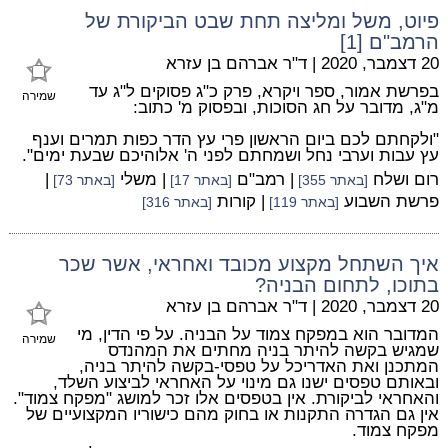
פיוט, משל ומליצה תחת שבט הביקורת של
הרמב"ם [1]
20 דצמבר, 2020
|
ד"ר אברהם בן עזרא
בפרשת אמור, ספר ויקרא, פרק כ"ג פסוקים ל"ג עד
שמירה
מ"ג, מדובר על חג הסוכות, ובפסוק מ' כתוב:
"ולקחתם לכם ביום הראשון פרי עץ הדר כפות תמרים וענף
עץ עבות וערבי נחל ושמחתם לפני ה' אלוהיכם שבעת ימים".
רום ושלח
| רמב"ם
| משלי
|
[באתר 355]
[באתר 17]
[באתר 73]
פרשת השבוע
| קורות
[באתר 119]
[באתר 316]
איך השתחל מקצוע מכובד ואחראי, אשר שכר
בתוכו, לתחום הבניה?
20 דצמבר, 2020
|
ד"ר אברהם בן עזרא
המדובר הוא במפקח צמוד על הבניה. על פי הדין, מי
שמירה
שמגיש בקשה להיתר בניה מחתים את המהנדס
המתכנן ואת האדריכל על טפסי-בקשה להיתר בניה,
ובאותם טפסים ישנו גם מינוי על האחראי לביצוע השלד,
והאחראי לביקורת. אין בטפסים אלו זכר למושג "מפקח צמוד".
אין גם הגדרה התקנות או בחוק מהם כישוריו המקצועיים של
מפקח צמוד.