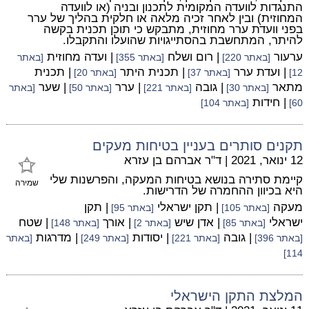
התנגדות לוועדה המקומית לתכנון ובניה (או לוועדה
המחוזית) ובין לאחר זכיה מלאה או חלקית בהליך של ערר
בפני וועדת ערר מחוזית, מתבקש כי תוכן תכנית בקשה
להיתר, המתחשבת בהסתייגויות שהועלו והתקבלו.
ערעור
| רום ושלח
| ועדה מחוזית
[באתר 220]
[באתר 355]
[באתר
| ועדת ערר
| תכנית היתר
| תכנית
12]
[באתר 37]
[באתר 20]
מתאר
| גובה
| ערר
| שער
[באתר 30]
[באתר 221]
[באתר 50]
[באתר
| חידות
60]
[באתר 104]
תקנים סותרים בעניין בטיחות מעקים
12 ינואר, 2021
|
ד"ר אברהם בן עזרא
קיימת סתירה בנושא בטיחות המעקה, והפרשנות שלי
שמירה
היא בכיוון ההחמרה של הדרישות.
מעקה
| תקן ישראלי
| תקן
[באתר 105]
[באתר 95]
ישראלי
| אדן שיש
| אורך
| שטח
[באתר 85]
[באתר 2]
[באתר 148]
| גובה
| יסודות
| מדרגות
[באתר 396]
[באתר 221]
[באתר 249]
[באתר
114]
המלצת התקן הישראלי