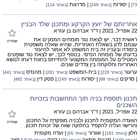
| יסודות
| מדרגות
73]
[באתר 249]
[באתר 114]
אחריותם של יועץ הקרקע ומתכנן שלד הבניין
22 אפריל, 2021
|
ד"ר אברהם בן עזרא
ראשית דבר, יש לצאת נגד מומחים הממנים את
שמירה
עצמם לדון בשאלת האחריות, שהיא שאלה משפטית
ביסודה ובעניין זה בית המשפט לא אמור להיעזר
בדעתו של מומחה הנדסי. בנוסף לכך, יש לצאת נגד שופטים
המטילים על המומחה המקצועי להתייחס בחוות דעתו לנושא
האחריות וחלוקתה בין צדדים שונים.
ערעור
| בית-המשפט
| מהנדס
[באתר 220]
[באתר 281]
[באתר 441]
| סדקים
| יסודות
| פסק דין
[באתר 88]
[באתר 249]
[באתר 482]
תכנון תוספת בניה תוך התחשבות בזכויות
השכנים
22 אפריל, 2021
|
ד"ר אברהם בן עזרא
הוועדה המקומית לתכנון ולבניה מופקדת על התכנון
שמירה
והרישוי ועליה להקפיד בחלוקה שווה של זכויות תכנון.
חלון
| אוורור
| ועדה מקומית
[באתר 181]
[באתר 65]
| תכנית מתאר
| דירה
| חצר