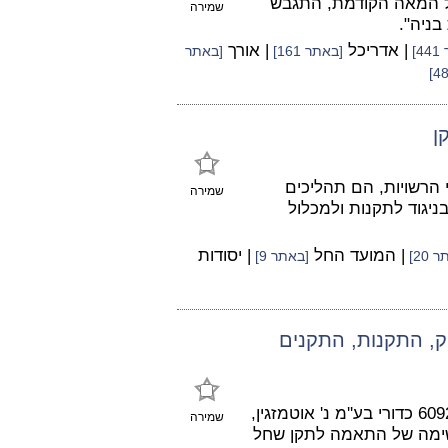
ל המאה הקודמת, התגבש
שמירה
בניה".
| אדריכל
| אורך
]
[באתר 161]
[באתר
ן
י הרשויות, הם תהליכים
שמירה
בניגוד לתקנות ולמכלול
| המועד החל
| יסודות
 20]
[באתר 9]
ק, התקנות, התקנים
על פי פסק הדין המנומק של בית המשפט העליון בע''א 6092/00 כדורי בע''מ נ' אוטמזגין,
שמירה
במשימה של התאמה לתקן שחל