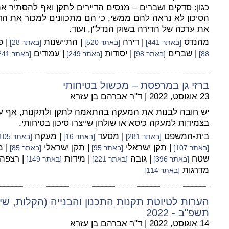
כגון: סדקים ושברים – מנסים הדיירים לתקן ואף להסתיר את
הסיכון לא נראה להם ממשי, כי הם מתכוונים למכור את הדי
את ערכה של הדירה בשוק הנדל"ן, ועוד.
מהנדס
| דירה
| התיישנות
| 
[באתר 441]
[באתר 520]
[באתר 28]
| שברים
| יסודות
| עמודים
88]
[באתר 98]
[באתר 249]
[באתר 241]
ברזי גן במרפסת – מכשול בטיחותי
23 אוגוסט, 2022
|
ד"ר אברהם בן עזרא
יש חובה לבנות את המעקה בהתאמה לתקן ולתקנות, אף על 
בצמידות למעקה כיסא או שולחן שייצרו סיכון בטיחותי.
בית-המשפט
| מסעד
| מעקה
[באתר 281]
[באתר 16]
[באתר 105]
| תקן ישראלי
| תקן ישראלי
| 
[באתר 107]
[באתר 95]
[באתר 85]
שטח
| גובה
| מידות
| רצפה
[באתר 396]
[באתר 221]
[באתר 149]
מדרגות
[באתר 114]
הערות לטיוטת תקנות התכנון והבנייה (הקלות, שי
תשפ"ב - 2022
14 אוגוסט, 2022
|
ד"ר אברהם בן עזרא