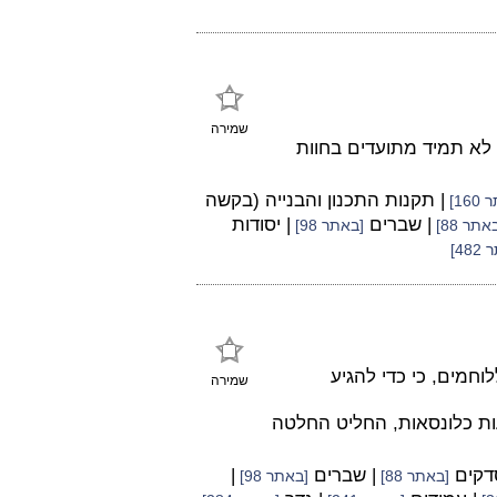
שמירה
 לא תמיד מתועדים בחוות
| תקנות התכנון והבנייה (בקשה
16]
| שברים
| יסודות
אתר 88]
[באתר 98]
48]
וחמים, כי כדי להגיע
שמירה
ות כלונסאות, החליט החלטה
סדקים
| שברים
|
[באתר 88]
[באתר 98]