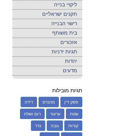
ליקויי בנייה
תקנים ישראליים
רישוי הבנייה
בית משותף
אזכורים
תגיות ידניות
יהדות
מדעים
תגיות מובילות
פסק דין
מהנדס
דירה
שטח
ערעור
רום ושלח
קורות
גובה
גדר