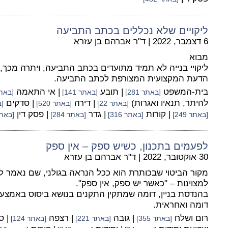
ליקויים שלא נכללים בכתב התביעה
6 דצמבר, 2022
|
ד"ר אברהם בן עזרא
מבוא
ליקויי בנייה לא תמיד מתועדים בכתב התביעה, ויתרה מכך,
הדעת המקצועית המצורפת לכתב התביעה.
בית-המשפט
| תובע
| אי התאמה
[באתר 281]
[באתר 141]
[באתר 0
להיתר, תנאיו ואגרות)
| דירה
| סדקים
[באתר 22]
[באתר 520]
[ב
| קורות
| גדר
| פסק דין
[באתר 249]
[באתר 316]
[באתר 284]
[באתר 2
לפעמים בתכנון, כשיש ספק – אין ספק
30 אוקטובר, 2022
|
ד"ר אברהם בן עזרא
מקור הביטוי שבכותרת הוא ככל הנראה בגולני, שם נאמר לל
למצוינות – "כאשר יש ספק, אין ספק".
בהנדסת בניין, דומה שמתקין התקנים בנושא ביסוס באמצע
דומה ואחראית.
רום ושלח
| גובה
| רצפה
| 
[באתר 355]
[באתר 221]
[באתר 124]