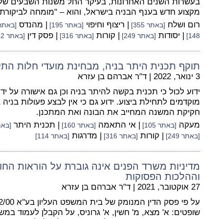
בעשרות השנים האחרונות, בעיקר החל משנות השבעים ש
מקצוע חדש בענף הבניה בישראל, והוא – "מומחה לביקורת 
רום ושלח
| ריצוף וחיפוי
| מהנדס
[באתר 355]
[באתר 195]
[באתר 441
| יסודות
| קורות
| פסק דין
148]
[באתר 249]
[באתר 316]
[באתר 482]
תוקף תכנית היתר בניה, מבחינת מועדי חלות התק
3 ינואר, 2022
|
ד"ר אברהם בן עזרא
ידוע לכול כי תכנית בקשה להיתר בניה וכן גם אישורה על יד
מוקדמים לתחילת ביצוע. ידוע גם כי אין לבצע פעולות בניה 
חקיקת המשנה המחייב את הבונה ואת המתכנן.
מעקה
| אי התאמה
| תכנית היתר
[באתר 105]
[באתר 160]
[באתר
| קורות
| מדרגות
[באתר 249]
[באתר 316]
[באתר 114]
מדיניות משרד הפנים אינה גוברת על הוראות החו
וההלכות הפסוקות
27 אוקטובר, 2021
|
ד"ר אברהם בן עזרא
שופטים: א' מצא, מ' חשין, א' גרוניס, על הקבלן לעמוד 