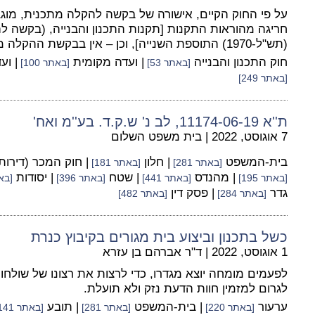
על פי החוק הקיים, אישורה של בקשה להקלה מתכנית, מוג
חריגה מהוראות התקנות [תקנות התכנון והבנייה, (בקשה להי
(תש"ל-1970) התוספת השנייה], וכן – אין בבקשת ההקלה משום סטייה ניכרת מתכנית.
חוק התכנון והבנייה
| ועדה מקומית
| וע
[באתר 53]
[באתר 100]
[באתר 249]
ת''א 11174-06-19, לב נ' ש.ק.ד. בע''מ ואח'
7 אוגוסט, 2022
|
בית משפט השלום
בית-המשפט
| חלון
| חוק המכר (דירות
[באתר 281]
[באתר 181]
| מהנדס
| שטח
| יסודות
[באתר 195]
[באתר 441]
[באתר 396]
[באתר
גדר
| פסק דין
[באתר 284]
[באתר 482]
כשל בתכנון וביצוע בית מגורים בקיבוץ כנרת
1 אוגוסט, 2022
|
ד"ר אברהם בן עזרא
לפעמים מומחה יוצא מגדרו, כדי לרצות את רצונו של שולחו 
לגרום למזמין חוות הדעת נזק ולא תועלת.
ערעור
| בית-המשפט
| תובע
[באתר 220]
[באתר 281]
[באתר 141]