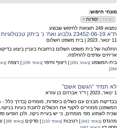
מונחי חיפוש:
תגיות |
יסודות
×
נמצאו 249 תוצאות לחיפוש שבוצע
ת"א 23452-06-19 גלבוע ואח' נ' ביתק טכנולוגיות בע"מ ואח'
11 ינואר, 2023
|
בית משפט השלום
החלטה של בית משפט השלום ברחובות בעניין ביצוע בדיקות
אריחים עודפים להחלפה.
בית-המשפט
| ריצוף וחיפוי
| רצפה
[באתר 281]
[באתר 195]
[באתר 
284]
לא תמיד "הגשם אשם"
1 ינואר, 2023
|
ד"ר אברהם בן עזרא
בבדיקות מבנים עם כשלים ביסודות, מומחים (בדרך כלל -
המשפט) ממהרים לזקוף את הכשלים לחובת בעיות בניקוז.
שכיח לשמוע מפי מומחים, כי יש בעיית ניקוז, ולכן הופיעו סד
מהנדס
| רטיבות
| סדקים
| 
[באתר 441]
[באתר 133]
[באתר 88]
פסק דין
[באתר 482]