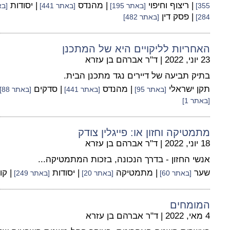
| ריצוף וחיפוי
| מהנדס
| יסודות
355]
[באתר 195]
[באתר 441]
[באת
| פסק דין
284]
[באתר 482]
האחריות לליקויים היא של המתכנן
23 יוני, 2022
|
ד"ר אברהם בן עזרא
בתיק תביעה של דיירים נגד מתכנן הבית.
תקן ישראלי
| מהנדס
| סדקים
[באתר 95]
[באתר 441]
[באתר 88]
[באתר 1]
מתמטיקה וחזון או: פייגלין צודק
18 יוני, 2022
|
ד"ר אברהם בן עזרא
אנשי החזון - בדרך הנכונה, בזכות המתמטיקה...
שער
| מתמטיקה
| יסודות
| קו
[באתר 60]
[באתר 20]
[באתר 249]
המומחים
4 מאי, 2022
|
ד"ר אברהם בן עזרא