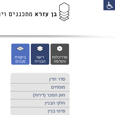
לג
כן
זי
אדריכלות
רישוי
ביקורת
והנדסה
הבנייה
מבנים
סדר הדין
מומחים
חוק המכר (דירות)
חלקי הבניין
פרטי בניין