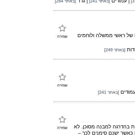
| עמודים
| גדר
[באתר 241]
[באתר 284]
ם של ראשי ממשלה ולוחמים
שמירה
ודות
[באתר 249]
שמירה
עמודים
[באתר 241]
יות בהדרגה למבנה מסוכן. לא
שמירה
ם כאשר ישנם סימנים לכך –