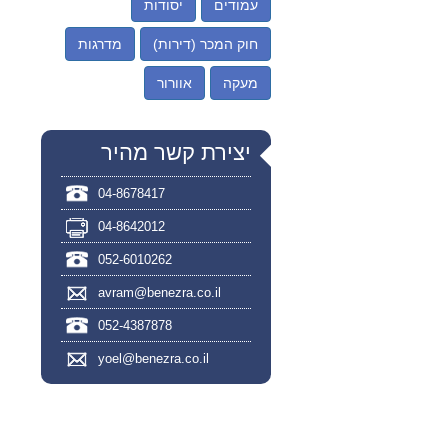
עמודים
יסודות
חוק המכר (דירות)
מדרגות
מעקה
אוורור
יצירת קשר מהיר
04-8678417
04-8642012
052-6010262
avram@benezra.co.il
052-4387878
yoel@benezra.co.il