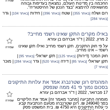
שמירה
החכמה בין מדינות העולם, נמצאת בעדיפות גבוהה
מהשאיפה להימצא "בצד הנכון של ההיסטוריה".
רום ושלח
| שטח
| חידות
| גדר
[באתר 355]
[באתר 396]
[באתר 104]
[באתר 284]
באילו מקרים התקן שאינו רשמי מחייב?
2 מרץ, 2022
|
ד"ר אברהם בן עזרא
על פי חוק התקנים, תקן רשמי מחייב ואילו תקן שאינו
שמירה
רשמי – אינו מחייב.
חוק המכר (דירות)
| תקן ישראלי
|
[באתר 125]
[באתר 95]
תקן ישראלי
| דירה
| גדר
| מוכר
[באתר 85]
[באתר 520]
[באתר 284]
[באתר 7]
המהנדס רונן שטרנברג אמד את עלויות התיקונים
בסכום נמוך פי 41 ממה שנפסק
17 פברואר, 2022
|
ד"ר אברהם בן עזרא
מומחה התביעה [מחבר מאמר זה] אמד את הליקויים
שמירה
בסך 249040 ₪. רונן שטרנברג מטעם הנתבעת קבע
כי עלות התיקונים היא 4750 ₪. בית המשפט פסק