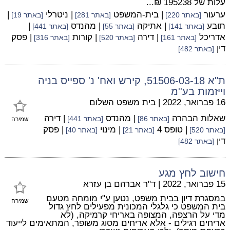
עלות של 195238 ₪...
ערעור
| בית-המשפט
| ניטרלי
|
[באתר 220]
[באתר 281]
[באתר 19]
תובע
| אתיקה
| מהנדס
|
[באתר 141]
[באתר 55]
[באתר 441]
אדריכל
| דירה
| קורות
| פסק
[באתר 161]
[באתר 520]
[באתר 316]
דין
[באתר 482]
ת"א 51506-03-18, קירש ואח' נ' ספייס בניה
וייזמות בע''מ
16 פברואר, 2022
|
בית משפט השלום
שאלות הבהרה
| מהנדס
| דירה
[באתר 86]
[באתר 441]
שמירה
| טופס 4
| מינוי
| פסק
[באתר 520]
[באתר 21]
[באתר 40]
דין
[באתר 482]
חישוב לחץ מגע
15 פברואר, 2022
|
ד"ר אברהם בן עזרא
במסגרת דיון בבית משפט, נטען ע"י מומחה מטעם
שמירה
בית המשפט כי גלגלי המכונית מפעילים לחץ גדול
מדי על הרצפה, המצופה באריחי קרמיקה, (לא
אריחים רגילים - אלא אריחים מסוג משופר, המתאימים לייעוד