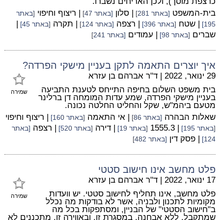
כרצפת מוסך), ולכן האריחים נשברו.
בית-המשפט
| סלון
| ריצוף וחיפוי
[באתר 281]
[באתר 47]
[באתר
| שטח
| רצפה
| תקרה
|
195]
[באתר 396]
[באתר 124]
[באתר 45]
שברים
| עמודים
[באתר 98]
[באתר 241]
איך יוצרים התאמה לתקן בעניין מישקי הפרדה?
29 ינואר, 2022
|
ד"ר אברהם בן עזרא
בית משפט השלום בחיפה התייחס לטענת התביעה
שמירה
בעניין מישקי הפרדה, שמע עדות המומחה דן ברלינר
מטעם ביהמ"ש, שקל והחליט החלטה נכונה.
שאלות הבהרה
| אי התאמה
| ריצוף וחיפוי
[באתר 86]
[באתר 160]
| 1555.3
| דירה
| רצפה
[באתר 195]
[באתר 19]
[באתר 520]
[באתר
| פסק דין
124]
[באתר 482]
פלט מחשב אינו חישוב סטטי
17 ינואר, 2022
|
ד"ר אברהם בן עזרא
פלט מחשב, אינו תחליף לחישוב סטטי. יש וועדות
שמירה
מקומיות לתכנון ולבניה, אשר לא בודקות מה נכלל
ב"חישוב הסטטי" של הבניין, ומסתפקות בכל מה
שמתקבל, ללא אבחנה. במסגרת זו, ובאווירה זו, מתכננים לא