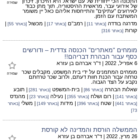
התכונה הכי ייחודית של עם ישראל היא הזיכרון. זיכרון
שמירה
של אירועי עבר, מראשית ההיסטוריה, תוך מתן כבוד
לאירועים "עתיקים" והתייחסות אליהם כאל יין משומר
המשתבח עם הזמן.
מדרגה בודדה
| רמב"ם
| מכשול
|
[באתר 11]
[באתר 17]
[באתר 55]
קורות
[באתר 316]
מומחים "מאתרים" הכנסה צדדית – ודורשים
כסף עבור הבהרת דבריהם!!
6 אפריל, 2022
|
ד"ר אברהם בן עזרא
מומחים המתמנים על ידי בית המשפט, מקבלים שכר
שמירה
טרחה עבור הכנת חוות דעתם, ולרוב שכר טרחתם
נקבע על הצד הגבוה.
שאלות הבהרה
| בית-המשפט
| תובע
[באתר 86]
[באתר 281]
| רום ושלח
| נעילה
| מהנדס
[באתר 141]
[באתר 355]
[באתר 23]
| שטח
| מידות
| משלי
[באתר 441]
[באתר 396]
[באתר 149]
[באתר
73]
הממשלה הורסת והמדינה לא קורסת
26 מרץ, 2022
|
ד"ר אברהם בן עזרא