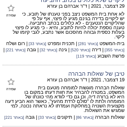
29 דצמבר, 2021
|
ד"ר אברהם בן עזרא
לא אחת בית המשפט ניצב בפני טענתו של תובע, כי
שמירה
יש ליקויים בדירה בגינם מגיע לו פיצוי, אף על פי
שהליקויים הנטענים - לא כלולים בכתב התביעה.
טענה נוספת יכולה להיות לתובע, והיא - כי מגיע לו פיצוי
בעלות כספית גבוהה מהסכום אשר נתבע, לגבי קיומו של
ליקוי.
בית-המשפט
| תכנית ומפרט
| רום ושלח
[באתר 281]
[באתר 33]
| דירה
| גינה
| גובה
|
[באתר 355]
[באתר 520]
[באתר 32]
[באתר 221]
פרשת השבוע
[באתר 119]
טיבן של שאלות הבהרה
19 דצמבר, 2021
|
ד"ר אברהם בן עזרא
שאלות הבהרה מוגשות למומחה מטעם בית
שמירה
המשפט, במטרה להבהיר את חוות דעתו במקום בו
היא לא ברורה דיה, וכן גם כדי לוודא מהי כוונתו של
המומחה ולתת לו "סולם לרדת מהעץ", כאשר הוא הביע דעה
מקצועית השנויה במחלוקת ועמדתו לא נראתה נכונה, למי
שמגיש את השאלות.
שאלות הבהרה
| תיקונים
| גובה
[באתר 86]
[באתר 33]
[באתר 221]