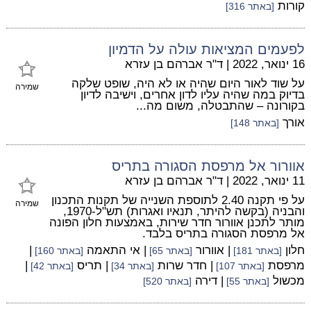
קורות
[באתר 316]
לפעמים המציאות עולה על הדמיון
16 ינואר, 2022
|
ד"ר אברהם בן עזרא
על שוד לאור היום שהיה או לא היה, שופט שלקה
שמירה
בדיוק במה שהיה עליו לדון אחרים, וישיבה לדיון
בקורונה – שהתבטלה, משום מה...
אורך
[באתר 148]
אוורור אל מרפסת הסגורה בתריס
11 ינואר, 2022
|
ד"ר אברהם בן עזרא
על פי תקנה 2.40 לתוספת השנייה של תקנות התכנון
שמירה
והבניה (בקשה להיתר, תנאיו ואגרות) תש"ל-1970,
מותר לתכנן אוורור חדר שירות, באמצעות חלון הפונה
אל מרפסת הסגורה בתריס בלבד.
חלון
| אוורור
| אי התאמה
|
[באתר 181]
[באתר 65]
[באתר 160]
מרפסת
| חדר שרות
| תריס
|
[באתר 107]
[באתר 34]
[באתר 42]
מכשול
| דירה
[באתר 55]
[באתר 520]