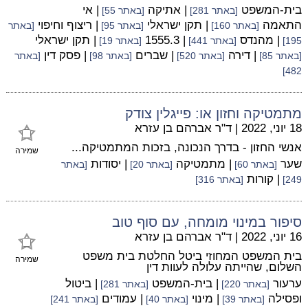
בית-המשפט
| אתיקה
| אי
[באתר 281]
[באתר 55]
התאמה
| תקן ישראלי
| ריצוף וחיפוי
[באתר 160]
[באתר 95]
[באתר
| מהנדס
| 1555.3
| תקן ישראלי
195]
[באתר 441]
[באתר 19]
| דירה
| שברים
| פסק דין
[באתר 85]
[באתר 520]
[באתר 98]
[באתר
482]
מתמטיקה וחזון או: פייגלין צודק
18 יוני, 2022
|
ד"ר אברהם בן עזרא
אנשי החזון - בדרך הנכונה, בזכות המתמטיקה...
שמירה
שער
| מתמטיקה
| יסודות
[באתר 60]
[באתר 20]
[באתר
| קורות
249]
[באתר 316]
סיפור במינוי מומחה, עם סוף טוב
16 יוני, 2022
|
ד"ר אברהם בן עזרא
בית המשפט המחוזי ביטל החלטת בית משפט
שמירה
השלום, שהייתה עלולה לעוות דין
ערעור
| בית-המשפט
| ביטול
[באתר 220]
[באתר 281]
ופסילה
| מינוי
| עמודים
[באתר 39]
[באתר 40]
[באתר 241]