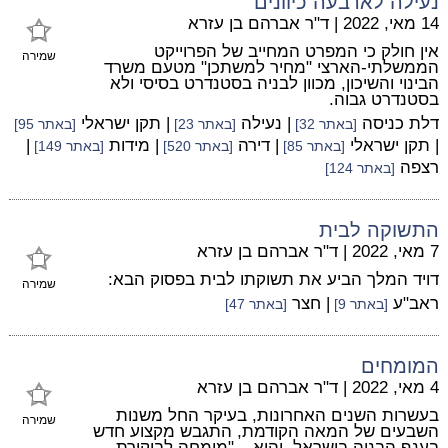
נעילה לארבעה כיוונים
14 מאי, 2022
|
ד"ר אברהם בן עזרא
אין חולק כי המפרט המחייב של הפרוייקט
שמירה
הממשלתי-הארצי "מחיר למשתכן" מטעם משרד
הבינוי והשיכון, מכוון לבניה בסטנדרט בסיסי ולא
בסטנדרט גבוה.
דלת כניסה
| נעילה
| תקן ישראלי
[באתר 32]
[באתר 23]
[באתר 95]
| תקן ישראלי
| דירה
| מידות
|
[באתר 85]
[באתר 520]
[באתר 149]
רצפה
[באתר 124]
התשוקה לבית
7 מאי, 2022
|
ד"ר אברהם בן עזרא
דויד המלך הביע את תשוקתו לבית בפסוק הבא:
שמירה
ראב"ע
| חצר
[באתר 9]
[באתר 47]
המומחים
4 מאי, 2022
|
ד"ר אברהם בן עזרא
בעשרות השנים האחרונות, בעיקר החל משנות
שמירה
השבעים של המאה הקודמת, התגבש מקצוע חדש
בענף הבניה בישראל, והוא – "מומחה לביקורת