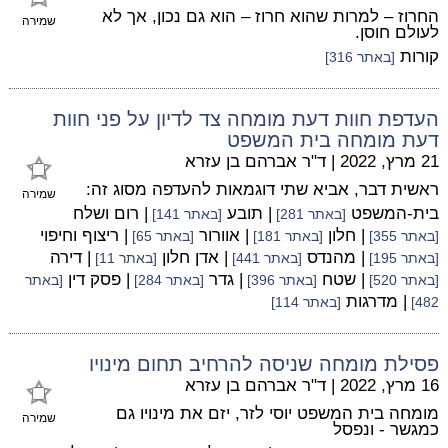
החרוז – למרות שהוא חרוז – הוא גם נכון, אך לא
שמירה
לעולם חוסן.
קורות
[באתר 316]
העדפת חוות דעת מומחה צד לדיון על פני חוות
דעת מומחה בית המשפט
21 מרץ, 2022
|
ד"ר אברהם בן עזרא
ראשית דבר, אביא שתי דוגמאות להעדפה מסוג זה:
שמירה
בית-המשפט
| תובע
| רום ושלח
[באתר 281]
[באתר 141]
| חלון
| אוורור
| ריצוף וחיפוי
[באתר 355]
[באתר 181]
[באתר 65]
| מהנדס
| אדן חלון
| דירה
[באתר 195]
[באתר 441]
[באתר 11]
| שטח
| גדר
| פסק דין
[באתר 520]
[באתר 396]
[באתר 284]
[באתר
| מדרגות
482]
[באתר 114]
פסילת מומחה שניסה להרחיב תחום מינויו
16 מרץ, 2022
|
ד"ר אברהם בן עזרא
מומחה בית המשפט יוסי לזר, יזם את מינויו גם
שמירה
כמגשר - ונפסל