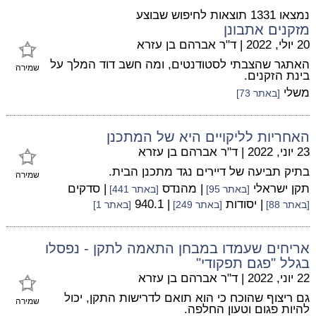
נמצאו 1331 תוצאות לחיפוש שבוצע
מזקנים אתבונן
20 יולי, 2022
|
ד"ר אברהם בן עזרא
האתגר שהצבתי לסטודנטים, ומה חשב דוד המלך על
שמירה
בינת הזקנים.
משלי
[באתר 73]
האחריות לליקויים היא של המתכנן
23 יוני, 2022
|
ד"ר אברהם בן עזרא
בתיק תביעה של דיירים נגד מתכנן הבית.
שמירה
תקן ישראלי
| מהנדס
| סדקים
[באתר 95]
[באתר 441]
| יסודות
| 940.1
[באתר 88]
[באתר 249]
[באתר 1]
אריחים שעמדו במבחן התאמה לתקן - נפסלו
בגלל "פגם תפקודי"
22 יוני, 2022
|
ד"ר אברהם בן עזרא
גם ריצוף שהוכח כי הוא תואם לדרישות התקן, יכול
שמירה
להיות פגום וטעון החלפה.