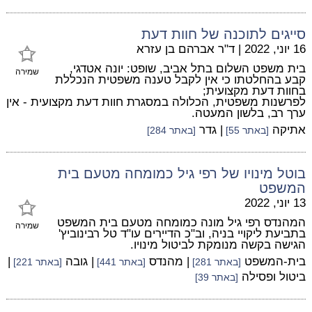
סייגים לתוכנה של חוות דעת
16 יוני, 2022
|
ד"ר אברהם בן עזרא
בית משפט השלום בתל אביב, שופט: יונה אטדגי,
שמירה
קבע בהחלטתו כי אין לקבל טענה משפטית הנכללת
בחוות דעת מקצועית;
לפרשנות משפטית, הכלולה במסגרת חוות דעת מקצועית - אין
ערך רב, בלשון המעטה.
אתיקה
| גדר
[באתר 55]
[באתר 284]
בוטל מינויו של רפי גיל כמומחה מטעם בית
המשפט
13 יוני, 2022
המהנדס רפי גיל מונה כמומחה מטעם בית המשפט
שמירה
בתביעת ליקויי בניה, וב"כ הדיירים עו"ד טל רבינוביץ'
הגישה בקשה מנומקת לביטול מינויו.
בית-המשפט
| מהנדס
| גובה
|
[באתר 281]
[באתר 441]
[באתר 221]
ביטול ופסילה
[באתר 39]