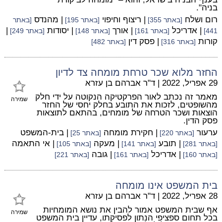
בניה".
רום ושלח
| ריצוף וחיפוי
| מהנדס
[באתר 355]
[באתר 195]
[באתר
| אדריכל
| אורך
| יסודות
|
441]
[באתר 161]
[באתר 148]
[באתר 249]
קורות
| פסק דין
[באתר 316]
[באתר 482]
החזר מלוא שכר טרחת מומחה צד לדיון
29 אפריל, 2022
|
ד"ר אברהם בן עזרא
מאמר זה נכתב לאור הפרקטיקה הנקוטה על ידי חלק
שמירה
מהשופטים, לזכות את התובע בחלק יחסי של החזר
הוצאות ושכר הטרחה של מומחים, בהתאם לתוצאות
פסק הדין.
ערעור
| חקירת מומחה
| בית-המשפט
[באתר 220]
[באתר 25]
| תובע
| מעקה
| אי התאמה
[באתר 281]
[באתר 141]
[באתר 105]
| אדריכל
| גובה
[באתר 160]
[באתר 161]
[באתר 221]
בית המשפט אינו מומחה
28 אפריל, 2022
|
ד"ר אברהם בן עזרא
אף שבית המשפט אמור להבין את נושא המומחיות
שמירה
בכל תחום ספציפי הנתון לפסיקתו, עדיין בית המשפט