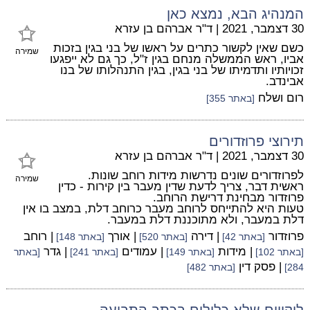
המנהיג הבא, נמצא כאן
30 דצמבר, 2021
|
ד"ר אברהם בן עזרא
כשם שאין לקשור כתרים על ראשו של בני בגין בזכות
שמירה
אביו, ראש הממשלה מנחם בגין ז"ל, כך גם לא ייפגעו
זכויותיו ותדמיתו של בני בגין, בגין התנהלותו של בנו
אבינדב.
רום ושלח
[באתר 355]
תירוצי פרוזדורים
30 דצמבר, 2021
|
ד"ר אברהם בן עזרא
לפרוזדורים שונים נדרשות מידות רוחב שונות.
שמירה
ראשית דבר, צריך לדעת שדין מעבר בין קירות - כדין
פרוזדור מבחינת דרישת הרוחב.
טעות היא להתייחס לרוחב מעבר כרוחב דלת, במצב בו אין
דלת במעבר, ולא מתוכננת דלת במעבר.
פרוזדור
| דירה
| אורך
| רוחב
[באתר 42]
[באתר 520]
[באתר 148]
| מידות
| עמודים
| גדר
[באתר 102]
[באתר 149]
[באתר 241]
[באתר
| פסק דין
284]
[באתר 482]
ליקויים שלא כלולים בכתב התביעה