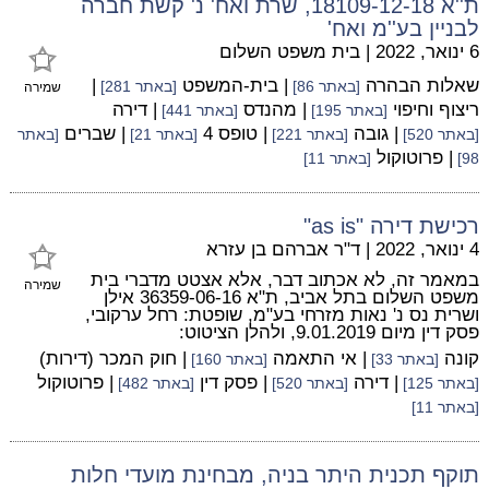
ת''א 18109-12-18, שרת ואח' נ' קשת חברה
לבניין בע''מ ואח'
6 ינואר, 2022
|
בית משפט השלום
שאלות הבהרה
| בית-המשפט
|
[באתר 86]
[באתר 281]
שמירה
ריצוף וחיפוי
| מהנדס
| דירה
[באתר 195]
[באתר 441]
| גובה
| טופס 4
| שברים
[באתר 520]
[באתר 221]
[באתר 21]
[באתר
| פרוטוקול
98]
[באתר 11]
רכישת דירה "as is"
4 ינואר, 2022
|
ד"ר אברהם בן עזרא
במאמר זה, לא אכתוב דבר, אלא אצטט מדברי בית
שמירה
משפט השלום בתל אביב, ת"א 36359-06-16 אילן
ושרית נס נ' נאות מזרחי בע"מ, שופטת: רחל ערקובי,
פסק דין מיום 9.01.2019, ולהלן הציטוט:
קונה
| אי התאמה
| חוק המכר (דירות)
[באתר 33]
[באתר 160]
| דירה
| פסק דין
| פרוטוקול
[באתר 125]
[באתר 520]
[באתר 482]
[באתר 11]
תוקף תכנית היתר בניה, מבחינת מועדי חלות