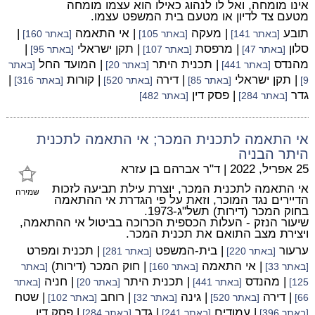
אינו מומחה, ואל לו לנהוג כאילו הוא עצמו מומחה
מטעם צד לדיון או מטעם בית המשפט עצמו.
תובע
| מעקה
| אי התאמה
|
[באתר 141]
[באתר 105]
[באתר 160]
סלון
| מרפסת
| תקן ישראלי
|
[באתר 47]
[באתר 107]
[באתר 95]
מהנדס
| תכנית היתר
| המועד החל
[באתר 441]
[באתר 20]
[באתר
| תקן ישראלי
| דירה
| קורות
|
9]
[באתר 85]
[באתר 520]
[באתר 316]
גדר
| פסק דין
[באתר 284]
[באתר 482]
אי התאמה לתכנית המכר; אי התאמה לתכנית
היתר הבניה
25 אפריל, 2022
|
ד"ר אברהם בן עזרא
אי התאמה לתכנית המכר, יוצרת עילת תביעה לזכות
שמירה
הדיירים נגד המוכר, וזאת על פי הגדרת אי ההתאמה
בחוק המכר (דירות) תשל"ג-1973.
שיעור הנזק - העלות הכספית הכרוכה בביטול אי ההתאמה,
ויצירת מצב התואם את תכנית המכר.
ערעור
| בית-המשפט
| תכנית ומפרט
[באתר 220]
[באתר 281]
| אי התאמה
| חוק המכר (דירות)
[באתר 33]
[באתר 160]
[באתר
| מהנדס
| תכנית היתר
| חניה
125]
[באתר 441]
[באתר 20]
[באתר
| דירה
| גינה
| רוחב
| שטח
66]
[באתר 520]
[באתר 32]
[באתר 102]
| עמודים
| גדר
| פסק דין
[באתר 396]
[באתר 241]
[באתר 284]