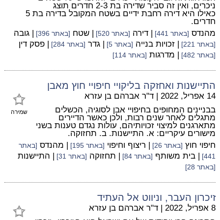
ניכרים, ואין זה סביר שדירה בת 2-3 חדרים תוצג
כאילו היא דירה רחבת ידיים בשטח המקובל בדירה בת 5
חדרים.
מהנדס
| דירה
| שטח
| גובה
[באתר 441]
[באתר 520]
[באתר 396]
| זכויות בנייה
| גדר
| פסק דין
[באתר 221]
[באתר 5]
[באתר 284]
| מדרגות
[באתר 482]
[באתר 114]
התיישנות ואחזקה בליקויי חיפויי חוץ מאבן
14 אפריל, 2022
|
ד"ר אברהם בן עזרא
בבניינים המחופים בחיפויי אבן לסוגיה, הכשלים
שמירה
מתגלים לאחר שנים רבות, ולכן כאשר הדיירים
מתארגנים למיצוי זכויותיהם, עולות נגדם טענות בשני
מישורים עיקריים: א. התיישנות. ב. תחזוקה.
חיפוי חוץ
| ריצוף וחיפוי
| מהנדס
[באתר 26]
[באתר 195]
[באתר
| בית משותף
| תחזוקה
| התיישנות
441]
[באתר 84]
[באתר 31]
[באתר 28]
זיכרון העבר, וניווט אל העתיד
8 אפריל, 2022
|
ד"ר אברהם בן עזרא