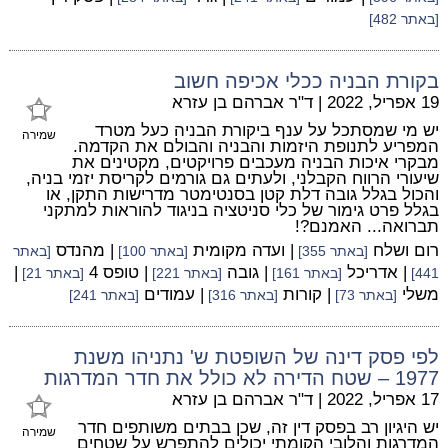
[באתר 482]
בקורת הבניה ככלי אכיפה חשוב
19 אפריל, 2022
|
ד"ר אברהם בן עזרא
יש מי שמסתכל על ענף ביקורת הבניה כעל מטרד
שמירה
המפריע לתנופת היזמות והבניה והבולם את הקדמה.
מבקרי איכות הבניה מעכבים פרויקטים, מקטינים את
שיעורי הרווח הקבלני, ולעתים גם גורמים לקריסת יזמי בניה,
והכול בגלל גובה דלת קטן בסנטימטר מדרישות התקן, או
בגלל פרט גימור של כלי סניטציה בניגוד להוראות למתקני
תברואה... האמנם?!
רום ושלח
| ועדה מקומית
| מהנדס
[באתר 355]
[באתר 100]
[באתר
| אדריכל
| גובה
| טופס 4
|
441]
[באתר 161]
[באתר 221]
[באתר 21]
משלי
| קורות
| עמודים
[באתר 73]
[באתר 316]
[באתר 241]
לפי פסק דינה של השופטת ש' נתניהו משנת
1977 – שטח הדירה לא כולל את חדר המדרגות
17 אפריל, 2022
|
ד"ר אברהם בן עזרא
יש היגיון רב בפסק דין זה, שכן בבתים משותפים חדר
שמירה
המדרגות והלובי הקומתי יכולים להתפרש על שטחים