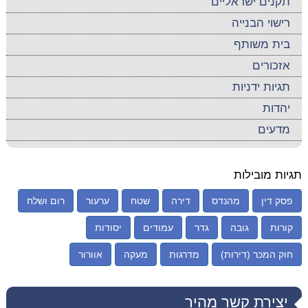
תקנים ישראליים
רישוי הבנייה
בית משותף
אזכורים
תגיות ידניות
יהדות
מדעים
תגיות מובילות
פסק דין
מהנדס
דירה
שטח
ערעור
רום ושלח
קורות
גובה
גדר
עמודים
יסודות
חוק המכר (דירות)
מדרגות
מעקה
אוורור
יצירת קשר מהיר