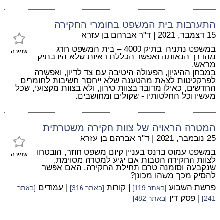
התערבות בית המשפט בחומרי החקירה
15 דצמבר, 2021
|
ד"ר אברהם בן עזרא
במשפט נתניהו בתיק 4000 – בית המשפט חרג
שמירה
מהדרך הנאותה ואפשר הכללת ראיות שלא היו בתיק
מראש.
במבחן ההיגיון, הפעולה היטיבה עם צד לדיון, ואפשרה
לפרקליטות לצאת מהטענה שלא ייחסה חשיבות לחומרים
החדשים, כאילו מדובר בצוות טירון, ולא בצוות מקצועי, שכל
מעשיו וכל החלטותיו - שקולים ומחושבים.
המטרה הראויה של צוות חקירה משטרתית
25 נובמבר, 2021
|
ד"ר אברהם בן עזרא
במשפט עמוס ברנס בעניין קיום משפט חוזר, הובטחו
שמירה
לצוות החקירה הטבות אם יגיע למטרה מסוימת,
שנקבעה וסומנה טרם תחילת החקירה. האם אפשר
להסיק מכך משהו מכונן?
פרשת השבוע
| קורות
| עמודים
[באתר 119]
[באתר 316]
[באתר
| פסק דין
241]
[באתר 482]