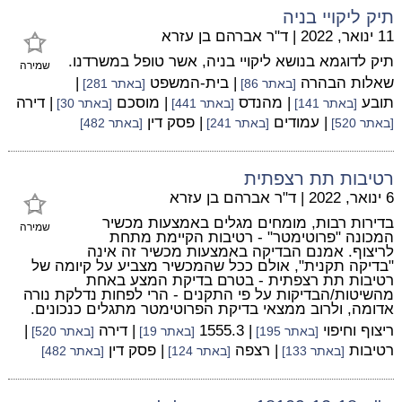
תיק ליקויי בניה
11 ינואר, 2022
|
ד"ר אברהם בן עזרא
תיק לדוגמא בנושא ליקויי בניה, אשר טופל במשרדנו.
שמירה
שאלות הבהרה
| בית-המשפט
|
[באתר 86]
[באתר 281]
תובע
| מהנדס
| מוסכם
| דירה
[באתר 141]
[באתר 441]
[באתר 30]
| עמודים
| פסק דין
[באתר 520]
[באתר 241]
[באתר 482]
רטיבות תת רצפתית
6 ינואר, 2022
|
ד"ר אברהם בן עזרא
בדירות רבות, מומחים מגלים באמצעות מכשיר
שמירה
המכונה "פרוטימטר" - רטיבות הקיימת מתחת
לריצוף. אמנם הבדיקה באמצעות מכשיר זה אינה
"בדיקה תקנית", אולם ככל שהמכשיר מצביע על קיומה של
רטיבות תת רצפתית - בטרם בדיקת המצע באחת
מהשיטות/הבדיקות על פי התקנים - הרי לפחות נדלקת נורה
אדומה, ולרוב ממצאי בדיקת הפרוטימטר מתגלים כנכונים.
ריצוף וחיפוי
| 1555.3
| דירה
|
[באתר 195]
[באתר 19]
[באתר 520]
רטיבות
| רצפה
| פסק דין
[באתר 133]
[באתר 124]
[באתר 482]