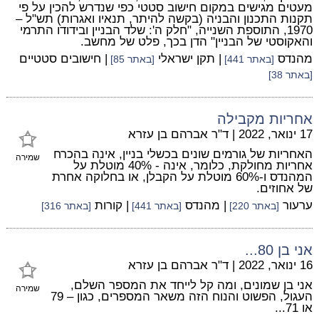
מעטים מגישים במקום חישוב סטטי כפי שנדרש להכין על פי
תקנות התכנון והבניה (בקשה להיתר, תנאיו ואגרות) תש"ל –
1970, התוספת השנייה, "חלק ה': שלד הבניין ובידודו התרמי
והאקוסטי של הבניין" הדן בכך, פלט של מחשב.
מהנדס
| תקן ישראלי
| חישובים סטטיים
[באתר 441]
[באתר 85]
[באתר 38]
אחריות מקבילה
17 ינואר, 2022
|
ד"ר אברהם בן עזרא
האחריות של גורמים שונים בכשלי בניין, אינה בהכרח
שמירה
אחריות מחולקת, כלומר, אינה - 40% מוטלת על
המהנדס ו-60% מוטלת על הקבלן, או בחלוקה אחרת
של אחוזים.
ערעור
| מהנדס
| קורות
[באתר 220]
[באתר 441]
[באתר 316]
אני בן 80...
16 ינואר, 2022
|
ד"ר אברהם בן עזרא
אני בן שמונים, ומה קל לייחד את המספר השלם,
שמירה
העגול, הפשוט והנוח הזה משאר המספרים, כגון – 79
או 71...