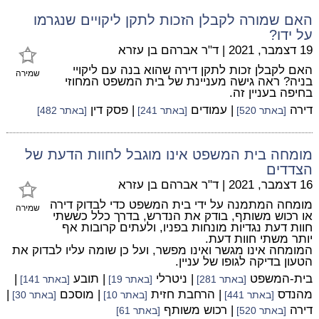
האם שמורה לקבלן הזכות לתקן ליקויים שנגרמו
על ידו?
19 דצמבר, 2021
|
ד"ר אברהם בן עזרא
האם לקבלן זכות לתקן דירה שהוא בנה עם ליקויי
שמירה
בניה? ראה גישה מעניינת של בית המשפט המחוזי
בחיפה בעניין זה.
דירה
| עמודים
| פסק דין
[באתר 520]
[באתר 241]
[באתר 482]
מומחה בית המשפט אינו מוגבל לחוות הדעת של
הצדדים
16 דצמבר, 2021
|
ד"ר אברהם בן עזרא
מומחה המתמנה על ידי בית המשפט כדי לבדוק דירה
שמירה
או רכוש משותף, בודק את הנדרש, בדרך כלל כששתי
חוות דעת נגדיות מונחות בפניו, ולעתים קרובות אף
יותר משתי חוות דעת.
המומחה אינו מגשר ואינו מפשר, ועל כן שומה עליו לבדוק את
הטעון בדיקה לגופו של עניין.
בית-המשפט
| ניטרלי
| תובע
|
[באתר 281]
[באתר 19]
[באתר 141]
מהנדס
| הרחבת חזית
| מוסכם
|
[באתר 441]
[באתר 10]
[באתר 30]
דירה
| רכוש משותף
[באתר 520]
[באתר 61]