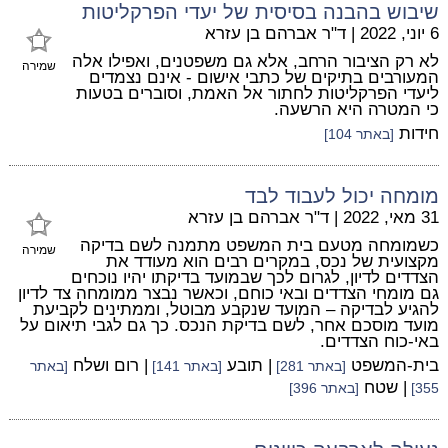
שיבוש בהבנה בסיסית של יעדי הפרקליטות
6 יוני, 2022
|
ד"ר אברהם בן עזרא
לא רק הציבור הרחב, אלא גם משפטנים, ואפילו אלה
שמירה
המעורבים בתיקים של כתבי אישום - אינם נצמדים
ליעדי הפרקליטות לחתור אל האמת, וסוברים בטעות
כי המטרה היא הרשעה.
חידות
[באתר 104]
מומחה יכול לעבוד לבד
31 מאי, 2022
|
ד"ר אברהם בן עזרא
כשמומחה מטעם בית המשפט מתמנה לשם בדיקה
שמירה
מקצועית של נכס, במקרים רבים הוא מעודד את
הצדדים לדיון, לגרום לכך שבמועד בדיקתו יהיו נוכחים
גם מומחי הצדדים ובאי כוחם, וכאשר נבצר ממומחה צד לדיון
להגיע לבדיקה – המועד שנקבע מבוטל, וממתינים לקביעת
מועד מוסכם אחר, לשם בדיקת הנכס. כך גם לגבי תיאום על
באי-כוח הצדדים.
בית-המשפט
| תובע
| רום ושלח
[באתר 281]
[באתר 141]
[באתר
| שטח
355]
[באתר 396]