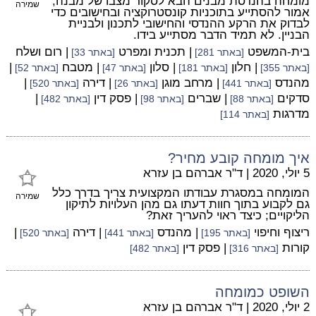
מומחה בהנדסת מבנים הבא לסקור מצבו של מבנה,
שמירה
אמור להסתייע בתוכניות קונסטרוקציה ובחישובים כדי
לבדוק את הרקע ההנדסי והחישובי לתכנון ולבניית
הבניין. לא תמיד הדבר מסתייע בידו.
בית-המשפט
| תכנית ומפרט
| רום ושלח
[באתר 281]
[באתר 33]
| חלון
| סלון
| מטבח
|
[באתר 355]
[באתר 181]
[באתר 47]
[באתר 52]
מהנדס
| מרחב מוגן
| דירה
|
[באתר 441]
[באתר 26]
[באתר 520]
סדקים
| שברים
| פסק דין
|
[באתר 88]
[באתר 98]
[באתר 482]
מדרגות
[באתר 114]
איך מומחה קובע מחיר?
5 יולי, 2020
|
ד"ר אברהם בן עזרא
המומחה במסגרת עבודתו המקצועית צריך בדרך כלל
שמירה
גם לקבוע בתוך חוות דעתו גם מהן העלויות לתיקון
הליקויים; כיצד ראוי להעריך זאת?
ריצוף וחיפוי
| מהנדס
| דירה
|
[באתר 195]
[באתר 441]
[באתר 520]
קורות
| פסק דין
[באתר 316]
[באתר 482]
השופט כמומחה
2 יולי, 2020
|
ד"ר אברהם בן עזרא