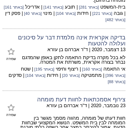
מומחה בתחום].
בית-המשפט
| תובע
| אדריכל
[באתר 281]
[באתר 141]
[באתר 161]
| גובה
| חידות
| מינוי
| פסק דין
[באתר 221]
[באתר 104]
[באתר 40]
[באתר 482]
בדיקה אקראית אינה מלמדת דבר על סיכונים
ועלולה להטעות
13 דצמבר, 2020
|
ד"ר אברהם בן עזרא
לא בכל מקרה בדיקת התאמה לתקן באופן שהמדגם
שמירה
נבחר בצורה אקראית, משרתת את המטרה.
אי התאמה
| ריצוף וחיפוי
| שטח
[באתר 160]
[באתר 195]
| מתמטיקה
| חידות
| סדקים
[באתר 396]
[באתר 20]
[באתר 104]
[באתר 88]
צירוף אסמכתאות לחוות דעת מומחה
23 נובמבר, 2020
|
ד"ר אברהם בן עזרא
שמירה
חוות דעתו של מומחה, מהווה מסמך מגשר בין
המומחה לבין בית המשפט. הנושא המקצועי שבחוות
הדעת, אמור להיכתב במצב אחר בשפה בלתי מובנת