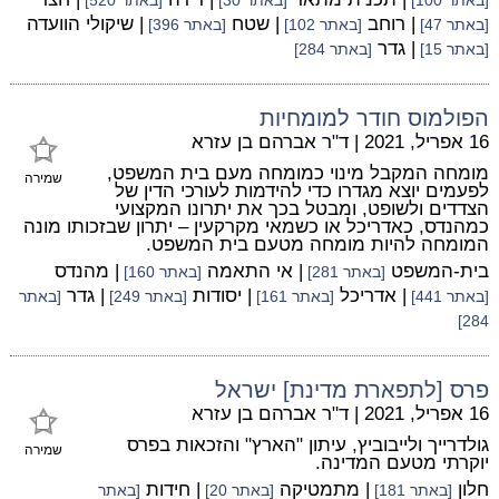
[באתר 100]
[באתר 30]
[באתר 520]
| רוחב
| שטח
| שיקולי הוועדה
[באתר 47]
[באתר 102]
[באתר 396]
| גדר
[באתר 15]
[באתר 284]
הפולמוס חודר למומחיות
16 אפריל, 2021
|
ד"ר אברהם בן עזרא
מומחה המקבל מינוי כמומחה מעם בית המשפט,
שמירה
לפעמים יוצא מגדרו כדי להידמות לעורכי הדין של
הצדדים ולשופט, ומבטל בכך את יתרונו המקצועי
כמהנדס, כאדריכל או כשמאי מקרקעין – יתרון שבזכותו מונה
המומחה להיות מומחה מטעם בית המשפט.
בית-המשפט
| אי התאמה
| מהנדס
[באתר 281]
[באתר 160]
| אדריכל
| יסודות
| גדר
[באתר 441]
[באתר 161]
[באתר 249]
[באתר
284]
פרס [לתפארת מדינת] ישראל
16 אפריל, 2021
|
ד"ר אברהם בן עזרא
גולדרייך ולייבוביץ, עיתון "הארץ" והזכאות בפרס
שמירה
יוקרתי מטעם המדינה.
חלון
| מתמטיקה
| חידות
[באתר 181]
[באתר 20]
[באתר