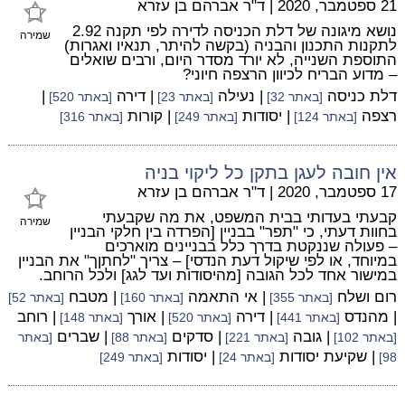
21 ספטמבר, 2020
|
ד"ר אברהם בן עזרא
נושא מיגונה של דלת הכניסה לדירה לפי תקנה 2.92
שמירה
לתקנות התכנון והבניה (בקשה להיתר, תנאיו ואגרות)
התוספת השנייה, לא יורד מסדר היום, ורבים שואלים
– מדוע הבריח לכיוון הרצפה חיוני?
דלת כניסה
| נעילה
| דירה
|
[באתר 32]
[באתר 23]
[באתר 520]
רצפה
| יסודות
| קורות
[באתר 124]
[באתר 249]
[באתר 316]
אין חובה לעגן בתקן כל ליקוי בניה
17 ספטמבר, 2020
|
ד"ר אברהם בן עזרא
קבעתי בעדותי בבית המשפט, את מה שקבעתי
שמירה
בחוות דעתי, כי "תפר" בבניין [הפרדה בין חלקי הבניין
– פעולה שננקטת בדרך כלל בבניינים מוארכים
במיוחד, או לפי שיקול דעת הנדסי] – צריך "לחתןך" את הבניין
במישור אחד לכל הגובה [מהיסודות ועד לגג] ולכל הרוחב.
רום ושלח
| אי התאמה
| מטבח
[באתר 355]
[באתר 160]
[באתר 52]
| מהנדס
| דירה
| אורך
| רוחב
[באתר 441]
[באתר 520]
[באתר 148]
| גובה
| סדקים
| שברים
[באתר 102]
[באתר 221]
[באתר 88]
[באתר
| שקיעת יסודות
| יסודות
98]
[באתר 24]
[באתר 249]