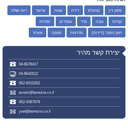
פסק דין
מהנדס
דירה
שטח
ערעור
רום ושלח
קורות
גובה
גדר
עמודים
יסודות
חוק המכר (דירות)
מדרגות
מעקה
אוורור
יצירת קשר מהיר
04-8678417
04-8642012
052-6010262
avram@benezra.co.il
052-4387878
yoel@benezra.co.il