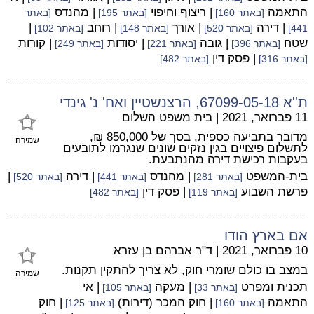
התאמה
| ריצוף וחיפוי
| מהנדס
[באתר 160]
[באתר 195]
[באתר
| דירה
| אורך
| רוחב
|
441]
[באתר 520]
[באתר 148]
[באתר 102]
שטח
| גובה
| יסודות
| קורות
[באתר 396]
[באתר 221]
[באתר 249]
| פסק דין
[באתר 316]
[באתר 482]
ת''א 67099-05-18, הרצנשטיין ואח' נ' גינדי
11 פברואר, 2021
|
בית משפט השלום
מדובר בתביעה כספית, בסך של 850,000 ₪,
שמירה
לתשלום פיצויים בגין נזקים שונים שנגרמו לתובעים
בעקבות רכישת דירה מהנתבעת.
בית-המשפט
| מהנדס
| דירה
|
[באתר 281]
[באתר 441]
[באתר 520]
פרשת השבוע
| פסק דין
[באתר 119]
[באתר 482]
אם בארץ הודו
10 פברואר, 2021
|
ד"ר אברהם בן עזרא
במצב בו כולם שומרי חוק, לא צריך להתקין תקנות.
שמירה
תכנית ומפרט
| מעקה
| אי
[באתר 33]
[באתר 105]
התאמה
| חוק המכר (דירות)
| חוק
[באתר 160]
[באתר 125]