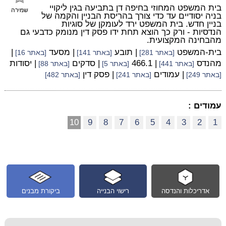
בית המשפט המחוזי בחיפה דן בתביעה בגין ליקויי
שמירה
בניה יסודיים עד כדי צורך בהריסת הבניין והקמה של
בניין חדש. בית המשפט ירד לעומקן של סוגיות
הנדסיות - ורק כך הוצא תחת ידו פסק דין מנומק כדבעי גם
מהבחינה המקצועית.
בית-המשפט
| תובע
| מסעד
|
[באתר 281]
[באתר 141]
[באתר 16]
מהנדס
| 466.1
| סדקים
| יסודות
[באתר 441]
[באתר 5]
[באתר 88]
| עמודים
| פסק דין
[באתר 249]
[באתר 241]
[באתר 482]
עמודים :
10
9
8
7
6
5
4
3
2
1
אדריכלות והנדסה
רישוי הבנייה
ביקורת מבנים