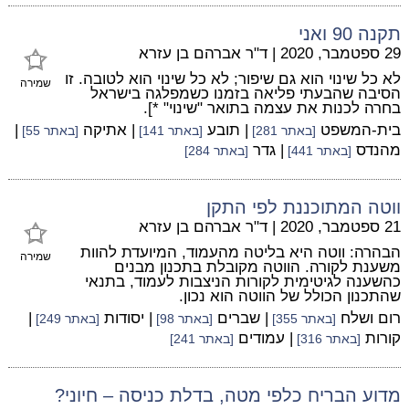
תקנה 90 ואני
29 ספטמבר, 2020
|
ד"ר אברהם בן עזרא
לא כל שינוי הוא גם שיפור; לא כל שינוי הוא לטובה. זו
שמירה
הסיבה שהבעתי פליאה בזמנו כשמפלגה בישראל
בחרה לכנות את עצמה בתואר "שינוי" *].
בית-המשפט
| תובע
| אתיקה
|
[באתר 281]
[באתר 141]
[באתר 55]
מהנדס
| גדר
[באתר 441]
[באתר 284]
ווטה המתוכננת לפי התקן
21 ספטמבר, 2020
|
ד"ר אברהם בן עזרא
הבהרה: ווטה היא בליטה מהעמוד, המיועדת להוות
שמירה
משענת לקורה. הווטה מקובלת בתכנון מבנים
כהשענה לגיטימית לקורות הניצבות לעמוד, בתנאי
שהתכנון הכולל של הווטה הוא נכון.
רום ושלח
| שברים
| יסודות
|
[באתר 355]
[באתר 98]
[באתר 249]
קורות
| עמודים
[באתר 316]
[באתר 241]
מדוע הבריח כלפי מטה, בדלת כניסה – חיוני?