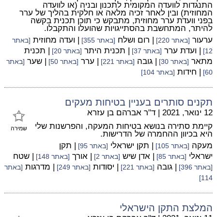
התנגדות לוועדה המקומית לתכנון ובניה (או לוועדה
המחוזית) ובין לאחר זכיה מלאה או חלקית בהליך של ערר
בפני וועדת ערר מחוזית, מתבקש כי תוכן תכנית בקשה
להיתר, המתחשבת בהסתייגויות שהועלו והתקבלו.
ערעור
| רום ושלח
| ועדה מחוזית
[באתר 220]
[באתר 355]
[באתר
| ועדת ערר
| תכנית היתר
| תכנית
12]
[באתר 37]
[באתר 20]
מתאר
| גובה
| ערר
| שער
[באתר 30]
[באתר 221]
[באתר 50]
[באתר
| חידות
60]
[באתר 104]
תקנים סותרים בעניין בטיחות מעקים
12 ינואר, 2021
|
ד"ר אברהם בן עזרא
קיימת סתירה בנושא בטיחות המעקה, והפרשנות שלי
שמירה
היא בכיוון ההחמרה של הדרישות.
מעקה
| תקן ישראלי
| תקן
[באתר 105]
[באתר 95]
ישראלי
| אדן שיש
| אורך
| שטח
[באתר 85]
[באתר 2]
[באתר 148]
| גובה
| יסודות
| מדרגות
[באתר 396]
[באתר 221]
[באתר 249]
[באתר
114]
המלצת התקן הישראלי