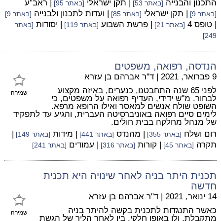
התכנון והבנייה
| תקן ישראלי
| ראב"ע
[באתר 53]
[באתר 95]
| תקן ישראלי
| ועדות לתכנון ולבנייה
[באתר 9]
[באתר 85]
[באתר 9]
| טופס 4
| פרשת השבוע
| יסודות
[באתר 21]
[באתר 119]
[באתר
249]
הנדסה, רפואה, משפטים
9 פברואר, 2021
|
ד"ר אברהם בן עזרא
לפני 65 שנה התחבטנו, כנערים, באיזה מקצוע
שמירה
לבחור. מ"ש ידידי, העדיף רפואה על משפטים, כי
השופט שולח אנשים למאסר ואילו הרופא מרפא.
לימים סיים רפואה באוניברסיטה העברית, והגיע עד לתפקיד
של מנהל מחלקה בבית חולים.
רום ושלח
| מהנדס
| מידות
|
[באתר 355]
[באתר 441]
[באתר 149]
תקרה
| קורות
| עמודים
[באתר 45]
[באתר 316]
[באתר 241]
תכנית היתר בניה לאחר שינויה היא תכנית
חדשה
14 ינואר, 2021
|
ד"ר אברהם בן עזרא
כאשר התנגדות לתכנית בקשה להיתר בניה
שמירה
מתקבלת, ולו באופן חלקי, בין לאחר הליך של הגשת