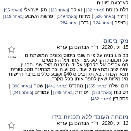
לארבעה כיוונים.
דלת כניסה
| נעילה
| תקן ישראלי
[באתר 32]
[באתר 23]
[באתר 95]
| דירה
| מידות
| פרשת השבוע
[באתר 520]
[באתר 149]
[באתר 119]
| רצפה
| גדר
[באתר 124]
[באתר 284]
נזקי ביסוס
15 יולי, 2020
|
ד"ר אברהם בן עזרא
בביצוע בניה על פי חישובי ביסוס נכונים המושתתים
שמירה
על תכונות הקרקע מצד אחד ועל העומסים
המועברים אל הקרקע על ידי המבנה מצד שני, הבניין
יהיה יציב ומתאים לייעודו. כסיוע היוצר מבחינה סטטוטורית
תנאי הכרחי, בא תקן ביסוס 940 וקובע כללים בדבר דרישות
מינימליות שאין להפר אותן בכל מקרה.
רום ושלח
| מהנדס
| שטח
|
[באתר 355]
[באתר 441]
[באתר 396]
רטיבות
| יסודות
| עמודים
|
[באתר 133]
[באתר 249]
[באתר 241]
פסק דין
[באתר 482]
מומחה העובד ללא תכניות בידו
13 יולי, 2020
|
ד"ר אברהם בן עזרא