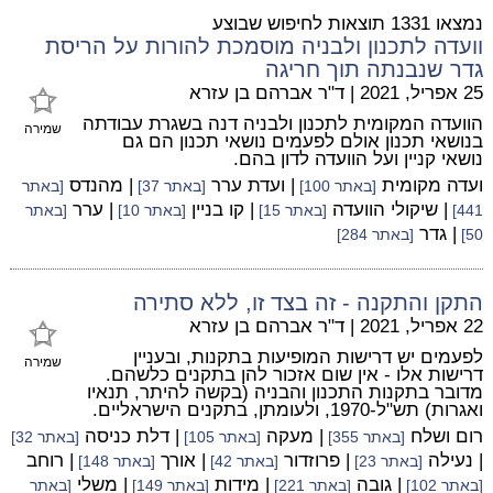
נמצאו 1331 תוצאות לחיפוש שבוצע
וועדה לתכנון ולבניה מוסמכת להורות על הריסת
גדר שנבנתה תוך חריגה
25 אפריל, 2021
|
ד"ר אברהם בן עזרא
הוועדה המקומית לתכנון ולבניה דנה בשגרת עבודתה
שמירה
בנושאי תכנון אולם לפעמים נושאי תכנון הם גם
נושאי קניין ועל הוועדה לדון בהם.
ועדה מקומית
| ועדת ערר
| מהנדס
[באתר 100]
[באתר 37]
[באתר
| שיקולי הוועדה
| קו בניין
| ערר
441]
[באתר 15]
[באתר 10]
[באתר
| גדר
50]
[באתר 284]
התקן והתקנה - זה בצד זו, ללא סתירה
22 אפריל, 2021
|
ד"ר אברהם בן עזרא
לפעמים יש דרישות המופיעות בתקנות, ובעניין
שמירה
דרישות אלו - אין שום אזכור להן בתקנים כלשהם.
מדובר בתקנות התכנון והבניה (בקשה להיתר, תנאיו
ואגרות) תש"ל-1970, ולעומתן, בתקנים הישראליים.
רום ושלח
| מעקה
| דלת כניסה
[באתר 355]
[באתר 105]
[באתר 32]
| נעילה
| פרוזדור
| אורך
| רוחב
[באתר 23]
[באתר 42]
[באתר 148]
| גובה
| מידות
| משלי
[באתר 102]
[באתר 221]
[באתר 149]
[באתר