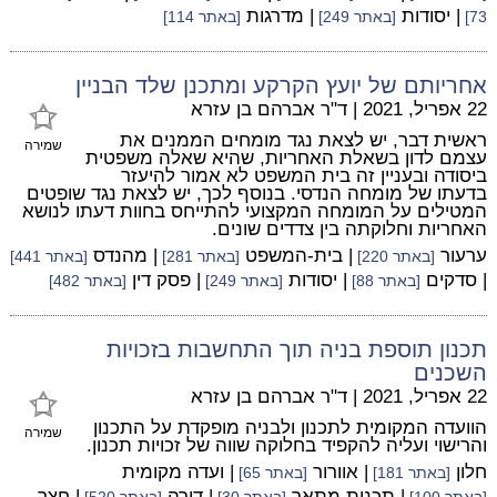
| יסודות
| מדרגות
73]
[באתר 249]
[באתר 114]
אחריותם של יועץ הקרקע ומתכנן שלד הבניין
22 אפריל, 2021
|
ד"ר אברהם בן עזרא
ראשית דבר, יש לצאת נגד מומחים הממנים את
שמירה
עצמם לדון בשאלת האחריות, שהיא שאלה משפטית
ביסודה ובעניין זה בית המשפט לא אמור להיעזר
בדעתו של מומחה הנדסי. בנוסף לכך, יש לצאת נגד שופטים
המטילים על המומחה המקצועי להתייחס בחוות דעתו לנושא
האחריות וחלוקתה בין צדדים שונים.
ערעור
| בית-המשפט
| מהנדס
[באתר 220]
[באתר 281]
[באתר 441]
| סדקים
| יסודות
| פסק דין
[באתר 88]
[באתר 249]
[באתר 482]
תכנון תוספת בניה תוך התחשבות בזכויות
השכנים
22 אפריל, 2021
|
ד"ר אברהם בן עזרא
הוועדה המקומית לתכנון ולבניה מופקדת על התכנון
שמירה
והרישוי ועליה להקפיד בחלוקה שווה של זכויות תכנון.
חלון
| אוורור
| ועדה מקומית
[באתר 181]
[באתר 65]
| תכנית מתאר
| דירה
| חצר