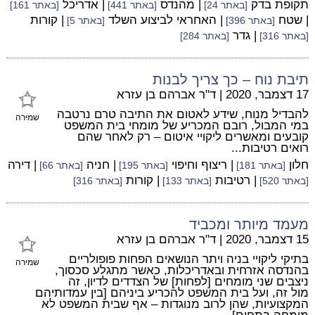
תקופת בדק
| מהנדס
| אדריכל
[באתר 24]
[באתר 441]
[באתר 161]
| שטח
| האחראי לביצוע השלד
| קורות
[באתר 396]
[באתר 5]
| גדר
[באתר 316]
[באתר 284]
תיבת נוח – כך צריך לבנות
17 דצמבר, 2020
|
ד"ר אברהם בן עזרא
להבדיל מנוח, שידע לאטום את התיבה טרם נרטבה
שמירה
במי המבול, רובם המכריע של מומחי בית המשפט
קובעים ומאשרים ליקויי איטום – רק לאחר שהם
רואים רטיבות...
חלון
| ריצוף וחיפוי
| חניה
| דירה
[באתר 181]
[באתר 195]
[באתר 66]
| רטיבות
| קורות
[באתר 520]
[באתר 133]
[באתר 316]
מעמד מיותר ומכביד
15 דצמבר, 2020
|
ד"ר אברהם בן עזרא
בתיקי ליקויי בניה ויתר הנושאים הפחות פופולריים
שמירה
בהנדסה אזרחית ובאדריכלות, כאשר מתגלע סכסוך,
ניצבים שני מומחים [לפחות] של הצדדים לדיון, זה
מול זה, ועל בית המשפט להכריע ביניהם [בין עמדותיהם
המקצועיות, שהן לרוב מנוגדות – אף שבית המשפט לא