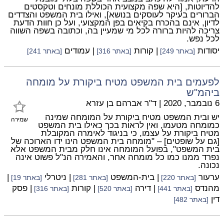
להדיוטות, [היא שפה מקצועית הכוללת מונחים וטקסטים
הברורים בעיקר לעוסקים בנושא], ואילו בית המשפט והצדדים
לדיון, אינם בהכרח בקיאים בפן המקצועי, ועל כן חוות הדעת
צריכה להיות ברורה לכל מי שמעיין בה, וכתובה בשפה השווה
לכל נפש.
יסודות
| קורות
| עמודים
[באתר 249]
[באתר 316]
[באתר 241]
לפעמים בית המשפט מטיח ביקורת על מומחה
ביהמ"ש
6 נובמבר, 2020
|
ד"ר אברהם בן עזרא
יש ובית המשפט מטיח ביקורת על המומחה שמינה
שמירה
כמומחה מטעמו, ואין לראות בכך כאילו בית המשפט
מטיח ביקורת על עצמו, כי בניגוד לאימרה המקובלת
[גם על שופטים] – "מומחה בית המשפט הינו ידו הארוכה של
בית המשפט", בפועל המומחה אינו חלק מבית המשפט אלא
נפרד ממנו כמו כל מומחה אחר, והאמירה הנ"ל פשוט אינה
נכונה.
ערעור
| בית-המשפט
| ניטרלי
|
[באתר 220]
[באתר 281]
[באתר 19]
מהנדס
| דירה
| קורות
| פסק
[באתר 441]
[באתר 520]
[באתר 316]
דין
[באתר 482]