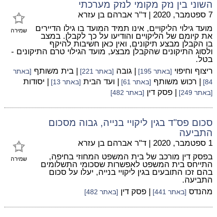
השוני בין נזק מקומי לנזק מערכתי
7 ספטמבר, 2020
|
ד"ר אברהם בן עזרא
מועד גילוי הליקויים, אינו תמיד המועד בו גילו הדיירים
שמירה
את קיומם של הליקויים והודיעו על כך לקבלן. במצב
בו הקבלן מבצע תיקונים, ואין כאן חשיבות להיקף
ולסוג התיקונים שהקבלן מבצע, מועד הגילוי טרם התיקונים -
בטל.
ריצוף וחיפוי
| גובה
| בית משותף
[באתר 195]
[באתר 221]
[באתר
| רכוש משותף
| ועד הבית
| יסודות
84]
[באתר 61]
[באתר 13]
| פסק דין
[באתר 249]
[באתר 482]
סכום פס"ד בגין ליקויי בנייה, גבוה מסכום
התביעה
1 ספטמבר, 2020
|
ד"ר אברהם בן עזרא
בפסק דין מורכב של בית המשפט המחוזי בחיפה,
שמירה
התייחס בית המשפט לאפשרות שסכומי התשלומים
בהם זכו התובעים בגין ליקויי בנייה, יעלו על סכום
התביעה.
מהנדס
| פסק דין
[באתר 441]
[באתר 482]