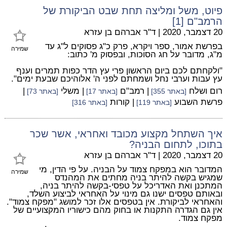
פיוט, משל ומליצה תחת שבט הביקורת של
הרמב"ם [1]
20 דצמבר, 2020
|
ד"ר אברהם בן עזרא
בפרשת אמור, ספר ויקרא, פרק כ"ג פסוקים ל"ג עד
שמירה
מ"ג, מדובר על חג הסוכות, ובפסוק מ' כתוב:
"ולקחתם לכם ביום הראשון פרי עץ הדר כפות תמרים וענף
עץ עבות וערבי נחל ושמחתם לפני ה' אלוהיכם שבעת ימים".
רום ושלח
| רמב"ם
| משלי
|
[באתר 355]
[באתר 17]
[באתר 73]
פרשת השבוע
| קורות
[באתר 119]
[באתר 316]
איך השתחל מקצוע מכובד ואחראי, אשר שכר
בתוכו, לתחום הבניה?
20 דצמבר, 2020
|
ד"ר אברהם בן עזרא
המדובר הוא במפקח צמוד על הבניה. על פי הדין, מי
שמירה
שמגיש בקשה להיתר בניה מחתים את המהנדס
המתכנן ואת האדריכל על טפסי-בקשה להיתר בניה,
ובאותם טפסים ישנו גם מינוי על האחראי לביצוע השלד,
והאחראי לביקורת. אין בטפסים אלו זכר למושג "מפקח צמוד".
אין גם הגדרה התקנות או בחוק מהם כישוריו המקצועיים של
מפקח צמוד.