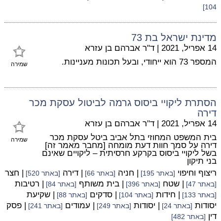
104]
מדינת ישראל בת 73
14 אפריל, 2021
|
ד"ר אברהם בן עזרא
המספר 73 הוא ייחודי, ובעל תכונות מעניינות.
שמירה
הסתרת ליקויי ביסוס גרמה לביטול עסקת מכר
דירה
14 אפריל, 2021
|
ד"ר אברהם בן עזרא
בית המשפט המחוזי בתל אביב ביטל עסקת מכר
שמירה
דירה על סמך חוות דעת מומחה [מחבר מאמר זה]
בשל ליקויי ביסוס בקרקע חרסיתית – ליקויים שאינם
בני תיקון
ריצוף וחיפוי
| חניה
| דירה
| חצר
[באתר 195]
[באתר 66]
[באתר 520]
| שטח
| בית משותף
| רטיבות
[באתר 47]
[באתר 396]
[באתר 84]
| חידות
| סדקים
| שקיעת
[באתר 133]
[באתר 104]
[באתר 88]
יסודות
| יסודות
| עמודים
| פסק
[באתר 24]
[באתר 249]
[באתר 241]
דין
[באתר 482]