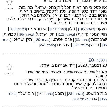
11 ינואר, 2021
|
ד"ר אברהם בן עזרא
אין ספק כי ההוראות הכלולות בתקן ישראלי מחייבות
שמירה
מוכר דירה כלפי הקונה. עליו להקפיד ביישום הוראות
התקן בביצוע התכנון והבניה. אל שלעתים בא התקן
וקובע הנחיות כלליות אשר הן בפירוש רק בדרגה של המלצה
ואינן חובה – מה הדין במקרה זה?
מעקה
| חלון
| אי התאמה
|
[באתר 105]
[באתר 181]
[באתר 160]
חוק המכר (דירות)
| תקן ישראלי
| קבועות
[באתר 125]
[באתר 95]
שרברבות
| פגם אסתטי
| תקן ישראלי
[באתר 63]
[באתר 20]
[באתר
| דירה
| עמודים
85]
[באתר 520]
[באתר 241]
תקנה 90
20 דצמבר, 2020
|
ד"ר אברהם בן עזרא
לא כל שינוי הוא גם שיפור; לא כל שינוי הוא שינוי
שמירה
לטובה.
בענייננו מדובר בתקנות סדר הדין החדשות, שטרם
נכנסו לתוקף, אשר תחת הכותרת: "סמכותו של מומחה
מטעם בית המשפט".
בית-המשפט
| תובע
| רום ושלח
[באתר 281]
[באתר 141]
[באתר
| גדר
355]
[באתר 284]