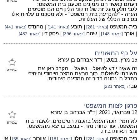
שמירה
דעתם כאשר הם ממונים מטעם בית המשפט:
לגבי חלק מעלויות של תיקוני הליקויים הם מוסיפים
הערה - "להכרעת בית המשפט" - ולא מסכמים עלויות אלו
בסיכום הכללי של העלויות.
בית-המשפט
| תובע
| מהנדס
[באתר 281]
[באתר 141]
[באתר 441]
| אורך
| שטח
| פסק דין
[באתר 148]
[באתר 396]
[באתר 482]
על כף המאזניים
15 מרץ, 2021
|
ד"ר אברהם בן עזרא
זה שאינו יודע לשאול – ושואל – מקבל כאן את
שמירה
תשובתי לשאלות, תוך הבאת המצב הייחודי והיחידי
בתבל בו נתונה בדור זה המדינה היהודית.
גובה
[באתר 221]
פרגון לצוות המשפטי
12 פברואר, 2021
|
ד"ר אברהם בן עזרא
לא תמיד זוכה העמל בהכנת הסיכומים, לשבחי בית
שמירה
המשפט, ועוד פחות מזה - במצב בו יצא מהמשפט,
וחצי תאוותו בידו.
בית-המשפט
| חלון
| אוורור
| אי
[באתר 281]
[באתר 181]
[באתר 65]