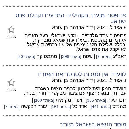
פרופסור מוערך בקהילייה המדעית וקבלת פרס
ישראל
9 אפריל, 2021
|
ד"ר אברהם בן עזרא
פרופסור עודד גולדרייך – מדען ישראלי, בעל תארים
שמירה
אקדמיים מהטכניון, בעל דעות שמאל מובהקות
ובכללן שלילת הלגיטימציה של אוניברסיטת אריאל –
לא יקבל את פרס ישראל.
ראב"ע
| שטח
| מתמטיקה
[באתר 9]
[באתר 396]
[באתר 20]
לוועדה אין סמכות לטרטר את האזרח
1 אפריל, 2021
|
ד"ר אברהם בן עזרא
הוועדה המקומית לתכנון ולבניה מצויה בשגרת
שמירה
עבודתה במגע רצוף עם ציבור מבקשי היתרי הבניה.
רום ושלח
| ועדה מקומית
|
[באתר 355]
[באתר 100]
מהנדס
| אדריכל
| עורך הבקשה
[באתר 441]
[באתר 161]
[באתר 7]
מוסד הנשיא בישראל מיותר