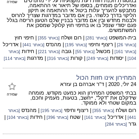
במסגרת הכנת חוות דעת מקצועיות על ידי מהנדסים
שמירה
ואדריכלים מומחים, בסופו של תיאור אי ההתאמה,
מתבקש להעריך עלות ביטול אי ההתאמה או תיקון
הליקוי בדרך כלשהי. בין אם מדובר במדרגות שצריך להרוס
ולבנות מחדש ובין אם מדובר בבניין שלם הטעון הריסה בגלל
פגם יסודי שנפל בו או בחיפוי חוץ קלוקל שמסכן את
המשתמשים.
בית-המשפט
| רום ושלח
| חיפוי חוץ
[באתר 281]
[באתר 355]
| ריצוף וחיפוי
| מהנדס
| אדריכל
[באתר 26]
[באתר 195]
[באתר 441]
| מכשול
| גובה
| חידות
[באתר 161]
[באתר 55]
[באתר 221]
[באתר
| יסודות
| קורות
| מדרגות
104]
[באתר 249]
[באתר 316]
[באתר 114]
המחירון אינו חזות הכול
24 יולי, 2020
|
ד"ר אברהם בן עזרא
בבתי המשפט המחירון הוא כמעט מקודש. מומחה
שמירה
שידקלם את "דקל", ייחשב, בטעות, מעמיק וחכם,
במקום שטחי ולא ממוקד.
רום ושלח
| ריצוף וחיפוי
| מהנדס
[באתר 355]
[באתר 195]
[באתר
| אדריכל
| שטח
| חידות
|
441]
[באתר 161]
[באתר 396]
[באתר 104]
גדר
[באתר 284]