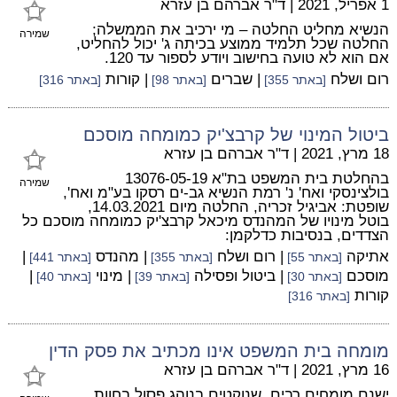
1 אפריל, 2021
|
ד"ר אברהם בן עזרא
הנשיא מחליט החלטה – מי ירכיב את הממשלה;
שמירה
החלטה שכל תלמיד ממוצע בכיתה ג' יכול להחליט,
אם הוא לא טועה בחישוב ויודע לספור עד 120.
רום ושלח
| שברים
| קורות
[באתר 355]
[באתר 98]
[באתר 316]
ביטול המינוי של קרבצ'יק כמומחה מוסכם
18 מרץ, 2021
|
ד"ר אברהם בן עזרא
בהחלטת בית המשפט בת"א 13076-05-19
שמירה
בולצינסקי ואח' נ' רמת הנשיא גב-ים רסקו בע"מ ואח',
שופטת: אביגיל זכריה, החלטה מיום 14.03.2021,
בוטל מינויו של המהנדס מיכאל קרבצ'יק כמומחה מוסכם כל
הצדדים, בנסיבות כדלקמן:
אתיקה
| רום ושלח
| מהנדס
|
[באתר 55]
[באתר 355]
[באתר 441]
מוסכם
| ביטול ופסילה
| מינוי
|
[באתר 30]
[באתר 39]
[באתר 40]
קורות
[באתר 316]
מומחה בית המשפט אינו מכתיב את פסק הדין
16 מרץ, 2021
|
ד"ר אברהם בן עזרא
ישנם מומחים רבים, שנוקטים בנוהג פסול בחוות