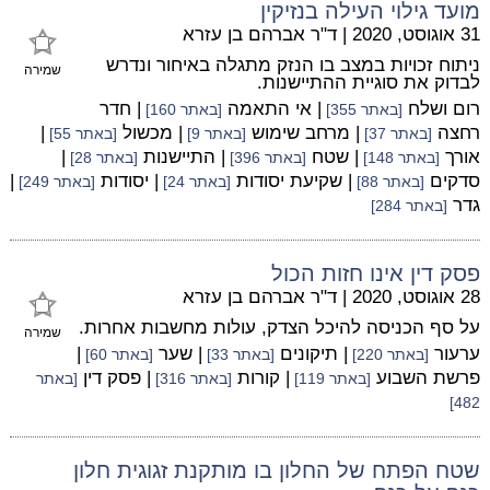
מועד גילוי העילה בנזיקין
31 אוגוסט, 2020
|
ד"ר אברהם בן עזרא
ניתוח זכויות במצב בו הנזק מתגלה באיחור ונדרש
שמירה
לבדוק את סוגיית ההתיישנות.
רום ושלח
| אי התאמה
| חדר
[באתר 355]
[באתר 160]
רחצה
| מרחב שימוש
| מכשול
|
[באתר 37]
[באתר 9]
[באתר 55]
אורך
| שטח
| התיישנות
|
[באתר 148]
[באתר 396]
[באתר 28]
סדקים
| שקיעת יסודות
| יסודות
|
[באתר 88]
[באתר 24]
[באתר 249]
גדר
[באתר 284]
פסק דין אינו חזות הכול
28 אוגוסט, 2020
|
ד"ר אברהם בן עזרא
על סף הכניסה להיכל הצדק, עולות מחשבות אחרות.
שמירה
ערעור
| תיקונים
| שער
|
[באתר 220]
[באתר 33]
[באתר 60]
פרשת השבוע
| קורות
| פסק דין
[באתר 119]
[באתר 316]
[באתר
482]
שטח הפתח של החלון בו מותקנת זגוגית חלון