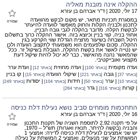
ההקלה אינה מובנת מאליה
17 יולי, 2020
|
ד"ר אברהם בן עזרא
במסגרת תכניות מתאר, יש מקום לבקש מהוועדה
שמירה
לתכנון ולבניה הקלות והחוק מאפשר לוועדה להיעתר
לבקשת הקלה. מדובר בהקלה לגבי גובה הבניין,
אחוזי בניה, קווי בניין וכיוצא בזה. אישור ההקלה כרוך בתשלום
היטל השבחה בשיעור מחצית הגדלת שווי הקרקע בגין
ההקלה, סכום שלפעמים הוא משמעותי לתקצוב הוועדה ולכן
יש נטייה לאשר את בקשת ההקלה, הגובלת בשיקול זר. ככל
שהמאשר נהנה מהאישור, כבר לא יכול להיות שיקול דעת
מקצועי ואובייקטיבי.
ועדה מקומית
| ועדה מחוזית
| ועדת ערר
[באתר 100]
[באתר 12]
| גובה
| שיקולי הוועדה
| קו בניין
[באתר 37]
[באתר 221]
[באתר 15]
| ערר
| חידות
| יסודות
[באתר 10]
[באתר 50]
[באתר 104]
[באתר 249]
| קורות
| גדר
[באתר 316]
[באתר 284]
התחכמות מומחים סביב נושא נעילת דלת כניסה
16 יולי, 2020
|
ד"ר אברהם בן עזרא
על פי תקנה 2.92 לתוספת השניה של תקנות התכנון
שמירה
והבניה (בקשה להיתר, תנאיו ואגרות) תש"ל – 1970,
יש שני אמצעים לנעילת דלת כניסה לדירה: אמצעי 1
המושתת על שני מנעולים, ואמצעי 2 המושתת על נעילה