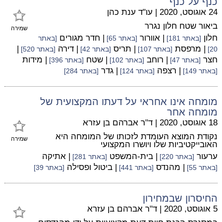
כנף על כנף
24 אוגוסט, 2020
|
עו"ד ענת כהן
ביאור שטח חלון נגרר
שמירה
חלון
| אוורור
| חדר מגורים
[באתר 181]
[באתר 65]
[באתר
| מרפסת
| תריס
| דירה
|
20]
[באתר 107]
[באתר 42]
[באתר 520]
חצר
| רוחב
| שטח
| מידות
[באתר 47]
[באתר 102]
[באתר 396]
| רצפה
| גדר
[באתר 149]
[באתר 124]
[באתר 284]
מומחה אינו אחראי על דעתו המקצועית של
מומחה אחר
18 אוגוסט, 2020
|
ד"ר אברהם בן עזרא
נקודת המוצא העומדת לזכותו של המומחה היא
שמירה
האובייקטיביות שלו ויושרו המקצועי
ערעור
| בית-המשפט
| אתיקה
[באתר 220]
[באתר 281]
| מהנדס
| ביטול ופסילה
[באתר 55]
[באתר 441]
[באתר 39]
החיסרון שבמחירון
5 אוגוסט, 2020
|
ד"ר אברהם בן עזרא