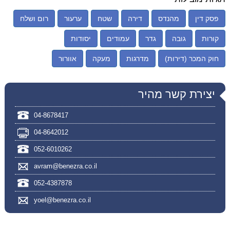
פסק דין
מהנדס
דירה
שטח
ערעור
רום ושלח
קורות
גובה
גדר
עמודים
יסודות
חוק המכר (דירות)
מדרגות
מעקה
אוורור
יצירת קשר מהיר
04-8678417
04-8642012
052-6010262
avram@benezra.co.il
052-4387878
yoel@benezra.co.il