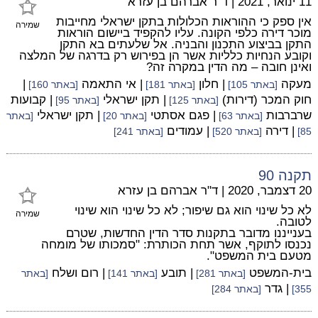
11 ינואר, 2021
|
ד"ר אברהם בן עזרא
אין ספק כי ההוראות הכלולות בתקן ישראלי מחייבות
שמירה
מוכר דירה כלפי הקונה. עליו להקפיד ביישום הוראות
התקן בביצוע התכנון והבניה. אל שלעתים בא התקן
וקובע הנחיות כלליות אשר הן בפירוש רק בדרגה של המלצה
ואינן חובה – מה הדין במקרה זה?
מעקה
| חלון
| אי התאמה
|
[באתר 105]
[באתר 181]
[באתר 160]
חוק המכר (דירות)
| תקן ישראלי
| קבועות
[באתר 125]
[באתר 95]
שרברבות
| פגם אסתטי
| תקן ישראלי
[באתר 63]
[באתר 20]
[באתר
| דירה
| עמודים
85]
[באתר 520]
[באתר 241]
תקנה 90
20 דצמבר, 2020
|
ד"ר אברהם בן עזרא
לא כל שינוי הוא גם שיפור; לא כל שינוי הוא שינוי
שמירה
לטובה.
בענייננו מדובר בתקנות סדר הדין החדשות, שטרם
נכנסו לתוקף, אשר תחת הכותרת: "סמכותו של מומחה
מטעם בית המשפט".
בית-המשפט
| תובע
| רום ושלח
[באתר 281]
[באתר 141]
[באתר
| גדר
355]
[באתר 284]