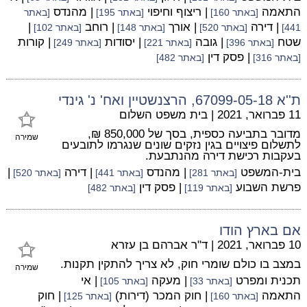
התאמה
| ריצוף וחיפוי
| מהנדס
[באתר 160]
[באתר 195]
[באתר
| דירה
| אורך
| רוחב
|
441]
[באתר 520]
[באתר 148]
[באתר 102]
שטח
| גובה
| יסודות
| קורות
[באתר 396]
[באתר 221]
[באתר 249]
| פסק דין
[באתר 316]
[באתר 482]
ת''א 67099-05-18, הרצנשטיין ואח' נ' גינדי
11 פברואר, 2021
|
בית משפט השלום
מדובר בתביעה כספית, בסך של 850,000 ₪,
שמירה
לתשלום פיצויים בגין נזקים שונים שנגרמו לתובעים
בעקבות רכישת דירה מהנתבעת.
בית-המשפט
| מהנדס
| דירה
|
[באתר 281]
[באתר 441]
[באתר 520]
פרשת השבוע
| פסק דין
[באתר 119]
[באתר 482]
אם בארץ הודו
10 פברואר, 2021
|
ד"ר אברהם בן עזרא
במצב בו כולם שומרי חוק, לא צריך להתקין תקנות.
שמירה
תכנית ומפרט
| מעקה
| אי
[באתר 33]
[באתר 105]
התאמה
| חוק המכר (דירות)
| חוק
[באתר 160]
[באתר 125]