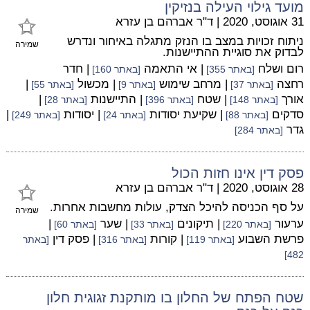
מועד גילוי העילה בנזיקין
31 אוגוסט, 2020
|
ד"ר אברהם בן עזרא
ניתוח זכויות במצב בו הנזק מתגלה באיחור ונדרש
שמירה
לבדוק את סוגיית ההתיישנות.
רום ושלח
| אי התאמה
| חדר
[באתר 355]
[באתר 160]
רחצה
| מרחב שימוש
| מכשול
|
[באתר 37]
[באתר 9]
[באתר 55]
אורך
| שטח
| התיישנות
|
[באתר 148]
[באתר 396]
[באתר 28]
סדקים
| שקיעת יסודות
| יסודות
|
[באתר 88]
[באתר 24]
[באתר 249]
גדר
[באתר 284]
פסק דין אינו חזות הכול
28 אוגוסט, 2020
|
ד"ר אברהם בן עזרא
על סף הכניסה להיכל הצדק, עולות מחשבות אחרות.
שמירה
ערעור
| תיקונים
| שער
|
[באתר 220]
[באתר 33]
[באתר 60]
פרשת השבוע
| קורות
| פסק דין
[באתר 119]
[באתר 316]
[באתר
482]
שטח הפתח של החלון בו מותקנת זגוגית חלון