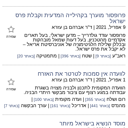
פרופסור מוערך בקהילייה המדעית וקבלת פרס
ישראל
9 אפריל, 2021
|
ד"ר אברהם בן עזרא
פרופסור עודד גולדרייך – מדען ישראלי, בעל תארים
שמירה
אקדמיים מהטכניון, בעל דעות שמאל מובהקות
ובכללן שלילת הלגיטימציה של אוניברסיטת אריאל –
לא יקבל את פרס ישראל.
ראב"ע
| שטח
| מתמטיקה
[באתר 9]
[באתר 396]
[באתר 20]
לוועדה אין סמכות לטרטר את האזרח
1 אפריל, 2021
|
ד"ר אברהם בן עזרא
הוועדה המקומית לתכנון ולבניה מצויה בשגרת
שמירה
עבודתה במגע רצוף עם ציבור מבקשי היתרי הבניה.
רום ושלח
| ועדה מקומית
|
[באתר 355]
[באתר 100]
מהנדס
| אדריכל
| עורך הבקשה
[באתר 441]
[באתר 161]
[באתר 7]
מוסד הנשיא בישראל מיותר