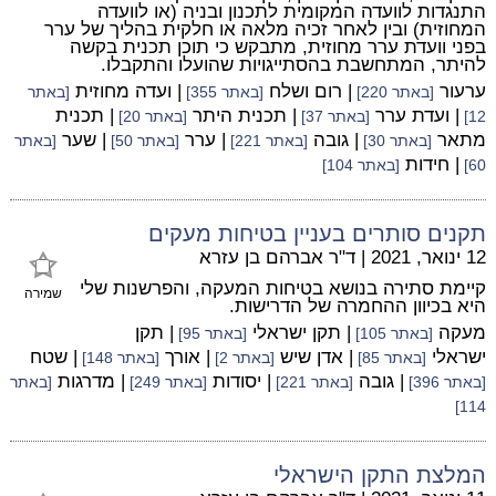
התנגדות לוועדה המקומית לתכנון ובניה (או לוועדה
המחוזית) ובין לאחר זכיה מלאה או חלקית בהליך של ערר
בפני וועדת ערר מחוזית, מתבקש כי תוכן תכנית בקשה
להיתר, המתחשבת בהסתייגויות שהועלו והתקבלו.
ערעור
| רום ושלח
| ועדה מחוזית
[באתר 220]
[באתר 355]
[באתר
| ועדת ערר
| תכנית היתר
| תכנית
12]
[באתר 37]
[באתר 20]
מתאר
| גובה
| ערר
| שער
[באתר 30]
[באתר 221]
[באתר 50]
[באתר
| חידות
60]
[באתר 104]
תקנים סותרים בעניין בטיחות מעקים
12 ינואר, 2021
|
ד"ר אברהם בן עזרא
קיימת סתירה בנושא בטיחות המעקה, והפרשנות שלי
שמירה
היא בכיוון ההחמרה של הדרישות.
מעקה
| תקן ישראלי
| תקן
[באתר 105]
[באתר 95]
ישראלי
| אדן שיש
| אורך
| שטח
[באתר 85]
[באתר 2]
[באתר 148]
| גובה
| יסודות
| מדרגות
[באתר 396]
[באתר 221]
[באתר 249]
[באתר
114]
המלצת התקן הישראלי