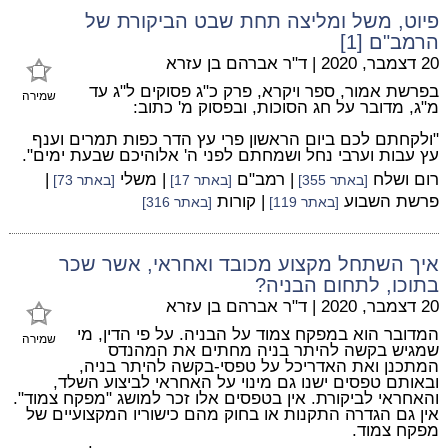
פיוט, משל ומליצה תחת שבט הביקורת של
הרמב"ם [1]
20 דצמבר, 2020
|
ד"ר אברהם בן עזרא
בפרשת אמור, ספר ויקרא, פרק כ"ג פסוקים ל"ג עד
שמירה
מ"ג, מדובר על חג הסוכות, ובפסוק מ' כתוב:
"ולקחתם לכם ביום הראשון פרי עץ הדר כפות תמרים וענף
עץ עבות וערבי נחל ושמחתם לפני ה' אלוהיכם שבעת ימים".
רום ושלח
| רמב"ם
| משלי
|
[באתר 355]
[באתר 17]
[באתר 73]
פרשת השבוע
| קורות
[באתר 119]
[באתר 316]
איך השתחל מקצוע מכובד ואחראי, אשר שכר
בתוכו, לתחום הבניה?
20 דצמבר, 2020
|
ד"ר אברהם בן עזרא
המדובר הוא במפקח צמוד על הבניה. על פי הדין, מי
שמירה
שמגיש בקשה להיתר בניה מחתים את המהנדס
המתכנן ואת האדריכל על טפסי-בקשה להיתר בניה,
ובאותם טפסים ישנו גם מינוי על האחראי לביצוע השלד,
והאחראי לביקורת. אין בטפסים אלו זכר למושג "מפקח צמוד".
אין גם הגדרה התקנות או בחוק מהם כישוריו המקצועיים של
מפקח צמוד.