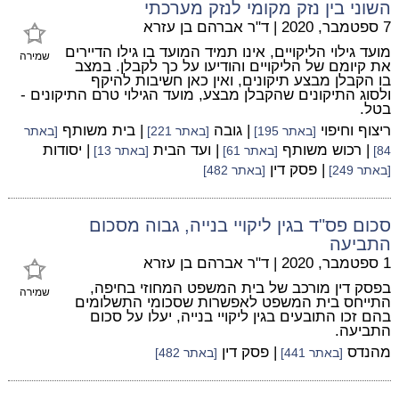
השוני בין נזק מקומי לנזק מערכתי
7 ספטמבר, 2020
|
ד"ר אברהם בן עזרא
מועד גילוי הליקויים, אינו תמיד המועד בו גילו הדיירים
שמירה
את קיומם של הליקויים והודיעו על כך לקבלן. במצב
בו הקבלן מבצע תיקונים, ואין כאן חשיבות להיקף
ולסוג התיקונים שהקבלן מבצע, מועד הגילוי טרם התיקונים -
בטל.
ריצוף וחיפוי
| גובה
| בית משותף
[באתר 195]
[באתר 221]
[באתר
| רכוש משותף
| ועד הבית
| יסודות
84]
[באתר 61]
[באתר 13]
| פסק דין
[באתר 249]
[באתר 482]
סכום פס"ד בגין ליקויי בנייה, גבוה מסכום
התביעה
1 ספטמבר, 2020
|
ד"ר אברהם בן עזרא
בפסק דין מורכב של בית המשפט המחוזי בחיפה,
שמירה
התייחס בית המשפט לאפשרות שסכומי התשלומים
בהם זכו התובעים בגין ליקויי בנייה, יעלו על סכום
התביעה.
מהנדס
| פסק דין
[באתר 441]
[באתר 482]