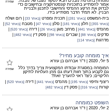
מומחה בהנדסת מבנים הבא לסקור מצבו של מבנה,
שמירה
אמור להסתייע בתוכניות קונסטרוקציה ובחישובים כדי
לבדוק את הרקע ההנדסי והחישובי לתכנון ולבניית
הבניין. לא תמיד הדבר מסתייע בידו.
בית-המשפט
| תכנית ומפרט
| רום ושלח
[באתר 281]
[באתר 33]
| חלון
| סלון
| מטבח
|
[באתר 355]
[באתר 181]
[באתר 47]
[באתר 52]
מהנדס
| מרחב מוגן
| דירה
|
[באתר 441]
[באתר 26]
[באתר 520]
סדקים
| שברים
| פסק דין
|
[באתר 88]
[באתר 98]
[באתר 482]
מדרגות
[באתר 114]
איך מומחה קובע מחיר?
5 יולי, 2020
|
ד"ר אברהם בן עזרא
המומחה במסגרת עבודתו המקצועית צריך בדרך כלל
שמירה
גם לקבוע בתוך חוות דעתו גם מהן העלויות לתיקון
הליקויים; כיצד ראוי להעריך זאת?
ריצוף וחיפוי
| מהנדס
| דירה
|
[באתר 195]
[באתר 441]
[באתר 520]
קורות
| פסק דין
[באתר 316]
[באתר 482]
השופט כמומחה
2 יולי, 2020
|
ד"ר אברהם בן עזרא