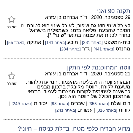
תקנה 90 ואני
29 ספטמבר, 2020
|
ד"ר אברהם בן עזרא
לא כל שינוי הוא גם שיפור; לא כל שינוי הוא לטובה. זו
שמירה
הסיבה שהבעתי פליאה בזמנו כשמפלגה בישראל
בחרה לכנות את עצמה בתואר "שינוי" *].
בית-המשפט
| תובע
| אתיקה
|
[באתר 281]
[באתר 141]
[באתר 55]
מהנדס
| גדר
[באתר 441]
[באתר 284]
ווטה המתוכננת לפי התקן
21 ספטמבר, 2020
|
ד"ר אברהם בן עזרא
הבהרה: ווטה היא בליטה מהעמוד, המיועדת להוות
שמירה
משענת לקורה. הווטה מקובלת בתכנון מבנים
כהשענה לגיטימית לקורות הניצבות לעמוד, בתנאי
שהתכנון הכולל של הווטה הוא נכון.
רום ושלח
| שברים
| יסודות
|
[באתר 355]
[באתר 98]
[באתר 249]
קורות
| עמודים
[באתר 316]
[באתר 241]
מדוע הבריח כלפי מטה, בדלת כניסה – חיוני?