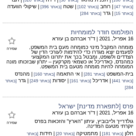
[באתר 100]
[באתר 30]
[באתר 520]
| רוחב
| שטח
| שיקולי הוועדה
[באתר 47]
[באתר 102]
[באתר 396]
| גדר
[באתר 15]
[באתר 284]
הפולמוס חודר למומחיות
16 אפריל, 2021
|
ד"ר אברהם בן עזרא
מומחה המקבל מינוי כמומחה מעם בית המשפט,
שמירה
לפעמים יוצא מגדרו כדי להידמות לעורכי הדין של
הצדדים ולשופט, ומבטל בכך את יתרונו המקצועי
כמהנדס, כאדריכל או כשמאי מקרקעין – יתרון שבזכותו מונה
המומחה להיות מומחה מטעם בית המשפט.
בית-המשפט
| אי התאמה
| מהנדס
[באתר 281]
[באתר 160]
| אדריכל
| יסודות
| גדר
[באתר 441]
[באתר 161]
[באתר 249]
[באתר
284]
פרס [לתפארת מדינת] ישראל
16 אפריל, 2021
|
ד"ר אברהם בן עזרא
גולדרייך ולייבוביץ, עיתון "הארץ" והזכאות בפרס
שמירה
יוקרתי מטעם המדינה.
חלון
| מתמטיקה
| חידות
[באתר 181]
[באתר 20]
[באתר