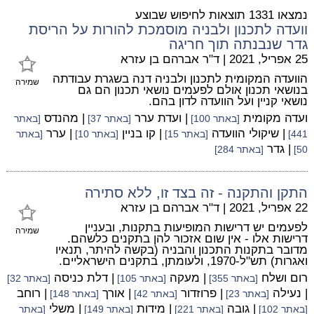
נמצאו 1331 תוצאות לחיפוש שבוצע
וועדה לתכנון ולבניה מוסמכת להורות על הריסת
גדר שנבנתה תוך חריגה
25 אפריל, 2021
|
ד"ר אברהם בן עזרא
הוועדה המקומית לתכנון ולבניה דנה בשגרת עבודתה
שמירה
בנושאי תכנון אולם לפעמים נושאי תכנון הם גם
נושאי קניין ועל הוועדה לדון בהם.
ועדה מקומית
| ועדת ערר
| מהנדס
[באתר 100]
[באתר 37]
[באתר
| שיקולי הוועדה
| קו בניין
| ערר
441]
[באתר 15]
[באתר 10]
[באתר
| גדר
50]
[באתר 284]
התקן והתקנה - זה בצד זו, ללא סתירה
22 אפריל, 2021
|
ד"ר אברהם בן עזרא
לפעמים יש דרישות המופיעות בתקנות, ובעניין
שמירה
דרישות אלו - אין שום אזכור להן בתקנים כלשהם.
מדובר בתקנות התכנון והבניה (בקשה להיתר, תנאיו
ואגרות) תש"ל-1970, ולעומתן, בתקנים הישראליים.
רום ושלח
| מעקה
| דלת כניסה
[באתר 355]
[באתר 105]
[באתר 32]
| נעילה
| פרוזדור
| אורך
| רוחב
[באתר 23]
[באתר 42]
[באתר 148]
| גובה
| מידות
| משלי
[באתר 102]
[באתר 221]
[באתר 149]
[באתר