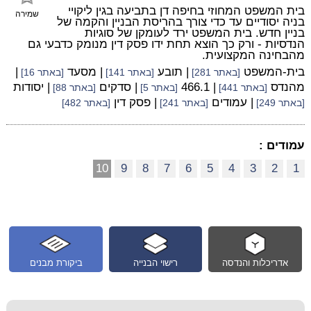
בית המשפט המחוזי בחיפה דן בתביעה בגין ליקויי
שמירה
בניה יסודיים עד כדי צורך בהריסת הבניין והקמה של
בניין חדש. בית המשפט ירד לעומקן של סוגיות
הנדסיות - ורק כך הוצא תחת ידו פסק דין מנומק כדבעי גם
מהבחינה המקצועית.
בית-המשפט
| תובע
| מסעד
|
[באתר 281]
[באתר 141]
[באתר 16]
מהנדס
| 466.1
| סדקים
| יסודות
[באתר 441]
[באתר 5]
[באתר 88]
| עמודים
| פסק דין
[באתר 249]
[באתר 241]
[באתר 482]
עמודים :
10
9
8
7
6
5
4
3
2
1
אדריכלות והנדסה
רישוי הבנייה
ביקורת מבנים