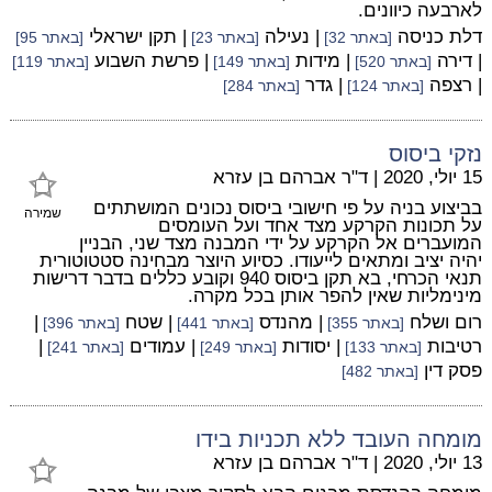
לארבעה כיוונים.
דלת כניסה
| נעילה
| תקן ישראלי
[באתר 32]
[באתר 23]
[באתר 95]
| דירה
| מידות
| פרשת השבוע
[באתר 520]
[באתר 149]
[באתר 119]
| רצפה
| גדר
[באתר 124]
[באתר 284]
נזקי ביסוס
15 יולי, 2020
|
ד"ר אברהם בן עזרא
בביצוע בניה על פי חישובי ביסוס נכונים המושתתים
שמירה
על תכונות הקרקע מצד אחד ועל העומסים
המועברים אל הקרקע על ידי המבנה מצד שני, הבניין
יהיה יציב ומתאים לייעודו. כסיוע היוצר מבחינה סטטוטורית
תנאי הכרחי, בא תקן ביסוס 940 וקובע כללים בדבר דרישות
מינימליות שאין להפר אותן בכל מקרה.
רום ושלח
| מהנדס
| שטח
|
[באתר 355]
[באתר 441]
[באתר 396]
רטיבות
| יסודות
| עמודים
|
[באתר 133]
[באתר 249]
[באתר 241]
פסק דין
[באתר 482]
מומחה העובד ללא תכניות בידו
13 יולי, 2020
|
ד"ר אברהם בן עזרא