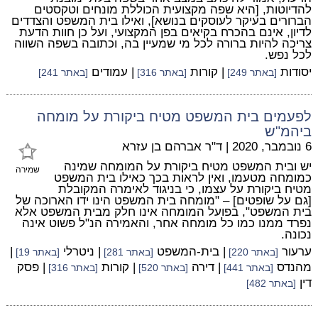
להדיוטות, [היא שפה מקצועית הכוללת מונחים וטקסטים
הברורים בעיקר לעוסקים בנושא], ואילו בית המשפט והצדדים
לדיון, אינם בהכרח בקיאים בפן המקצועי, ועל כן חוות הדעת
צריכה להיות ברורה לכל מי שמעיין בה, וכתובה בשפה השווה
לכל נפש.
יסודות
| קורות
| עמודים
[באתר 249]
[באתר 316]
[באתר 241]
לפעמים בית המשפט מטיח ביקורת על מומחה
ביהמ"ש
6 נובמבר, 2020
|
ד"ר אברהם בן עזרא
יש ובית המשפט מטיח ביקורת על המומחה שמינה
שמירה
כמומחה מטעמו, ואין לראות בכך כאילו בית המשפט
מטיח ביקורת על עצמו, כי בניגוד לאימרה המקובלת
[גם על שופטים] – "מומחה בית המשפט הינו ידו הארוכה של
בית המשפט", בפועל המומחה אינו חלק מבית המשפט אלא
נפרד ממנו כמו כל מומחה אחר, והאמירה הנ"ל פשוט אינה
נכונה.
ערעור
| בית-המשפט
| ניטרלי
|
[באתר 220]
[באתר 281]
[באתר 19]
מהנדס
| דירה
| קורות
| פסק
[באתר 441]
[באתר 520]
[באתר 316]
דין
[באתר 482]