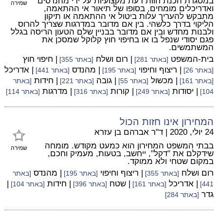
במסגרת הכנת חוות דעת מקצועיות על ידי מהנדסים
שמירה
ואדריכלים מומחים, בסופו של תיאור אי ההתאמה,
מתבקש להעריך עלות ביטול אי ההתאמה או תיקון
הליקוי בדרך כלשהי. בין אם מדובר במדרגות שצריך להרוס
ולבנות מחדש ובין אם מדובר בבניין שלם הטעון הריסה בגלל
פגם יסודי שנפל בו או בחיפוי חוץ קלוקל שמסכן את
המשתמשים.
בית-המשפט
| רום ושלח
| חיפוי חוץ
[באתר 281]
[באתר 355]
| ריצוף וחיפוי
| מהנדס
| אדריכל
[באתר 26]
[באתר 195]
[באתר 441]
| מכשול
| גובה
| חידות
[באתר 161]
[באתר 55]
[באתר 221]
[באתר
| יסודות
| קורות
| מדרגות
104]
[באתר 249]
[באתר 316]
[באתר 114]
המחירון אינו חזות הכול
24 יולי, 2020
|
ד"ר אברהם בן עזרא
בבתי המשפט המחירון הוא כמעט מקודש. מומחה
שמירה
שידקלם את "דקל", ייחשב, בטעות, מעמיק וחכם,
במקום שטחי ולא ממוקד.
רום ושלח
| ריצוף וחיפוי
| מהנדס
[באתר 355]
[באתר 195]
[באתר
| אדריכל
| שטח
| חידות
|
441]
[באתר 161]
[באתר 396]
[באתר 104]
גדר
[באתר 284]