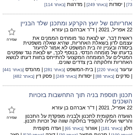
| יסודות
| מדרגות
73]
[באתר 249]
[באתר 114]
אחריותם של יועץ הקרקע ומתכנן שלד הבניין
22 אפריל, 2021
|
ד"ר אברהם בן עזרא
ראשית דבר, יש לצאת נגד מומחים הממנים את
שמירה
עצמם לדון בשאלת האחריות, שהיא שאלה משפטית
ביסודה ובעניין זה בית המשפט לא אמור להיעזר
בדעתו של מומחה הנדסי. בנוסף לכך, יש לצאת נגד שופטים
המטילים על המומחה המקצועי להתייחס בחוות דעתו לנושא
האחריות וחלוקתה בין צדדים שונים.
ערעור
| בית-המשפט
| מהנדס
[באתר 220]
[באתר 281]
[באתר 441]
| סדקים
| יסודות
| פסק דין
[באתר 88]
[באתר 249]
[באתר 482]
תכנון תוספת בניה תוך התחשבות בזכויות
השכנים
22 אפריל, 2021
|
ד"ר אברהם בן עזרא
הוועדה המקומית לתכנון ולבניה מופקדת על התכנון
שמירה
והרישוי ועליה להקפיד בחלוקה שווה של זכויות תכנון.
חלון
| אוורור
| ועדה מקומית
[באתר 181]
[באתר 65]
| תכנית מתאר
| דירה
| חצר