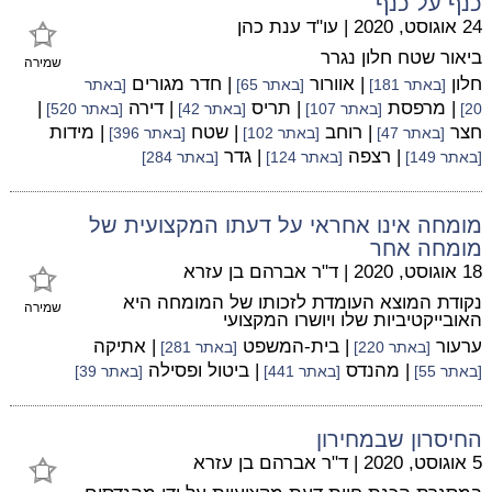
כנף על כנף
24 אוגוסט, 2020
|
עו"ד ענת כהן
ביאור שטח חלון נגרר
שמירה
חלון
| אוורור
| חדר מגורים
[באתר 181]
[באתר 65]
[באתר
| מרפסת
| תריס
| דירה
|
20]
[באתר 107]
[באתר 42]
[באתר 520]
חצר
| רוחב
| שטח
| מידות
[באתר 47]
[באתר 102]
[באתר 396]
| רצפה
| גדר
[באתר 149]
[באתר 124]
[באתר 284]
מומחה אינו אחראי על דעתו המקצועית של
מומחה אחר
18 אוגוסט, 2020
|
ד"ר אברהם בן עזרא
נקודת המוצא העומדת לזכותו של המומחה היא
שמירה
האובייקטיביות שלו ויושרו המקצועי
ערעור
| בית-המשפט
| אתיקה
[באתר 220]
[באתר 281]
| מהנדס
| ביטול ופסילה
[באתר 55]
[באתר 441]
[באתר 39]
החיסרון שבמחירון
5 אוגוסט, 2020
|
ד"ר אברהם בן עזרא