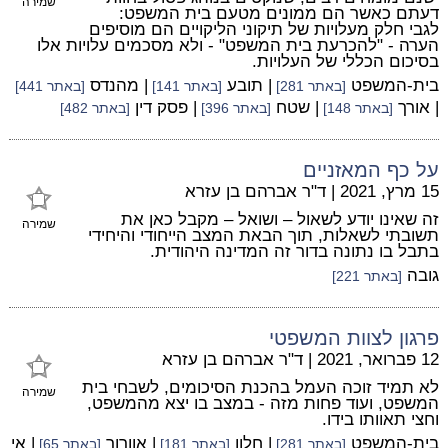
שמירה
דעתם כאשר הם ממונים מטעם בית המשפט:
לגבי חלק מעלויות של תיקוני הליקויים הם מוסיפים
הערה - "להכרעת בית המשפט" - ולא מסכמים עלויות אלו
בסיכום הכללי של העלויות.
בית-המשפט
| תובע
| מהנדס
[באתר 281]
[באתר 141]
[באתר 441]
| אורך
| שטח
| פסק דין
[באתר 148]
[באתר 396]
[באתר 482]
על כף המאזניים
15 מרץ, 2021
|
ד"ר אברהם בן עזרא
זה שאינו יודע לשאול – ושואל – מקבל כאן את
שמירה
תשובתי לשאלות, תוך הבאת המצב הייחודי והיחידי
בתבל בו נתונה בדור זה המדינה היהודית.
גובה
[באתר 221]
פרגון לצוות המשפטי
12 פברואר, 2021
|
ד"ר אברהם בן עזרא
לא תמיד זוכה העמל בהכנת הסיכומים, לשבחי בית
שמירה
המשפט, ועוד פחות מזה - במצב בו יצא מהמשפט,
וחצי תאוותו בידו.
בית-המשפט
| חלון
| אוורור
| אי
[באתר 281]
[באתר 181]
[באתר 65]