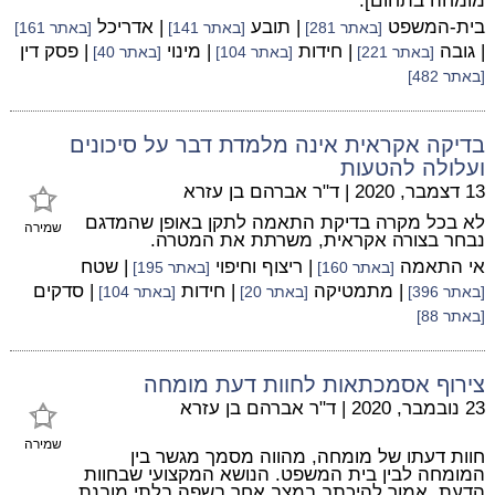
מומחה בתחום].
בית-המשפט
| תובע
| אדריכל
[באתר 281]
[באתר 141]
[באתר 161]
| גובה
| חידות
| מינוי
| פסק דין
[באתר 221]
[באתר 104]
[באתר 40]
[באתר 482]
בדיקה אקראית אינה מלמדת דבר על סיכונים
ועלולה להטעות
13 דצמבר, 2020
|
ד"ר אברהם בן עזרא
לא בכל מקרה בדיקת התאמה לתקן באופן שהמדגם
שמירה
נבחר בצורה אקראית, משרתת את המטרה.
אי התאמה
| ריצוף וחיפוי
| שטח
[באתר 160]
[באתר 195]
| מתמטיקה
| חידות
| סדקים
[באתר 396]
[באתר 20]
[באתר 104]
[באתר 88]
צירוף אסמכתאות לחוות דעת מומחה
23 נובמבר, 2020
|
ד"ר אברהם בן עזרא
שמירה
חוות דעתו של מומחה, מהווה מסמך מגשר בין
המומחה לבין בית המשפט. הנושא המקצועי שבחוות
הדעת, אמור להיכתב במצב אחר בשפה בלתי מובנת