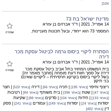
104]
מדינת ישראל בת 73
14 אפריל, 2021
|
ד"ר אברהם בן עזרא
המספר 73 הוא ייחודי, ובעל תכונות מעניינות.
שמירה
הסתרת ליקויי ביסוס גרמה לביטול עסקת מכר
דירה
14 אפריל, 2021
|
ד"ר אברהם בן עזרא
בית המשפט המחוזי בתל אביב ביטל עסקת מכר
שמירה
דירה על סמך חוות דעת מומחה [מחבר מאמר זה]
בשל ליקויי ביסוס בקרקע חרסיתית – ליקויים שאינם
בני תיקון
ריצוף וחיפוי
| חניה
| דירה
| חצר
[באתר 195]
[באתר 66]
[באתר 520]
| שטח
| בית משותף
| רטיבות
[באתר 47]
[באתר 396]
[באתר 84]
| חידות
| סדקים
| שקיעת
[באתר 133]
[באתר 104]
[באתר 88]
יסודות
| יסודות
| עמודים
| פסק
[באתר 24]
[באתר 249]
[באתר 241]
דין
[באתר 482]