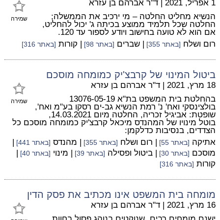
1 אפריל, 2021
|
ד"ר אברהם בן עזרא
הנשיא מחליט החלטה – מי ירכיב את הממשלה;
שמירה
החלטה שכל תלמיד ממוצע בכיתה ג' יכול להחליט,
אם הוא לא טועה בחישוב ויודע לספור עד 120.
רום ושלח
| שברים
| קורות
[באתר 355]
[באתר 98]
[באתר 316]
ביטול המינוי של קרבצ'יק כמומחה מוסכם
18 מרץ, 2021
|
ד"ר אברהם בן עזרא
בהחלטת בית המשפט בת"א 13076-05-19
שמירה
בולצינסקי ואח' נ' רמת הנשיא גב-ים רסקו בע"מ ואח',
שופטת: אביגיל זכריה, החלטה מיום 14.03.2021,
בוטל מינויו של המהנדס מיכאל קרבצ'יק כמומחה מוסכם כל
הצדדים, בנסיבות כדלקמן:
אתיקה
| רום ושלח
| מהנדס
|
[באתר 55]
[באתר 355]
[באתר 441]
מוסכם
| ביטול ופסילה
| מינוי
|
[באתר 30]
[באתר 39]
[באתר 40]
קורות
[באתר 316]
מומחה בית המשפט אינו מכתיב את פסק הדין
16 מרץ, 2021
|
ד"ר אברהם בן עזרא
ישנם מומחים רבים, שנוקטים בנוהג פסול בחוות