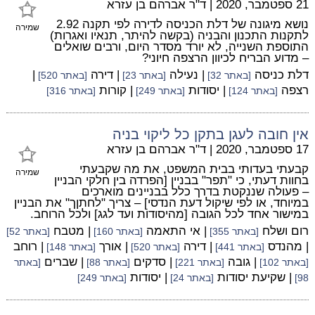
21 ספטמבר, 2020
|
ד"ר אברהם בן עזרא
נושא מיגונה של דלת הכניסה לדירה לפי תקנה 2.92
שמירה
לתקנות התכנון והבניה (בקשה להיתר, תנאיו ואגרות)
התוספת השנייה, לא יורד מסדר היום, ורבים שואלים
– מדוע הבריח לכיוון הרצפה חיוני?
דלת כניסה
| נעילה
| דירה
|
[באתר 32]
[באתר 23]
[באתר 520]
רצפה
| יסודות
| קורות
[באתר 124]
[באתר 249]
[באתר 316]
אין חובה לעגן בתקן כל ליקוי בניה
17 ספטמבר, 2020
|
ד"ר אברהם בן עזרא
קבעתי בעדותי בבית המשפט, את מה שקבעתי
שמירה
בחוות דעתי, כי "תפר" בבניין [הפרדה בין חלקי הבניין
– פעולה שננקטת בדרך כלל בבניינים מוארכים
במיוחד, או לפי שיקול דעת הנדסי] – צריך "לחתןך" את הבניין
במישור אחד לכל הגובה [מהיסודות ועד לגג] ולכל הרוחב.
רום ושלח
| אי התאמה
| מטבח
[באתר 355]
[באתר 160]
[באתר 52]
| מהנדס
| דירה
| אורך
| רוחב
[באתר 441]
[באתר 520]
[באתר 148]
| גובה
| סדקים
| שברים
[באתר 102]
[באתר 221]
[באתר 88]
[באתר
| שקיעת יסודות
| יסודות
98]
[באתר 24]
[באתר 249]