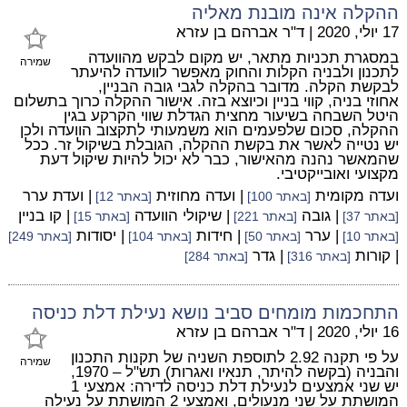
ההקלה אינה מובנת מאליה
17 יולי, 2020
|
ד"ר אברהם בן עזרא
במסגרת תכניות מתאר, יש מקום לבקש מהוועדה
שמירה
לתכנון ולבניה הקלות והחוק מאפשר לוועדה להיעתר
לבקשת הקלה. מדובר בהקלה לגבי גובה הבניין,
אחוזי בניה, קווי בניין וכיוצא בזה. אישור ההקלה כרוך בתשלום
היטל השבחה בשיעור מחצית הגדלת שווי הקרקע בגין
ההקלה, סכום שלפעמים הוא משמעותי לתקצוב הוועדה ולכן
יש נטייה לאשר את בקשת ההקלה, הגובלת בשיקול זר. ככל
שהמאשר נהנה מהאישור, כבר לא יכול להיות שיקול דעת
מקצועי ואובייקטיבי.
ועדה מקומית
| ועדה מחוזית
| ועדת ערר
[באתר 100]
[באתר 12]
| גובה
| שיקולי הוועדה
| קו בניין
[באתר 37]
[באתר 221]
[באתר 15]
| ערר
| חידות
| יסודות
[באתר 10]
[באתר 50]
[באתר 104]
[באתר 249]
| קורות
| גדר
[באתר 316]
[באתר 284]
התחכמות מומחים סביב נושא נעילת דלת כניסה
16 יולי, 2020
|
ד"ר אברהם בן עזרא
על פי תקנה 2.92 לתוספת השניה של תקנות התכנון
שמירה
והבניה (בקשה להיתר, תנאיו ואגרות) תש"ל – 1970,
יש שני אמצעים לנעילת דלת כניסה לדירה: אמצעי 1
המושתת על שני מנעולים, ואמצעי 2 המושתת על נעילה