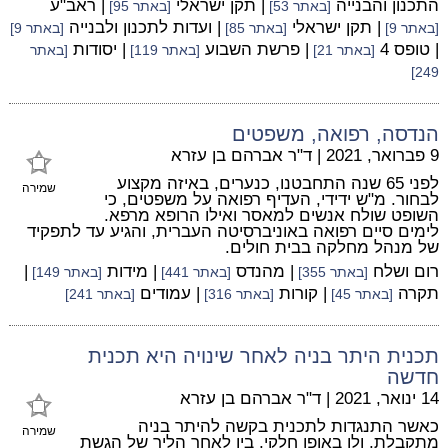
התכנון והבנייה
| תקן ישראלי
| ראב"ע
[באתר 53]
[באתר 95]
| תקן ישראלי
| ועדות לתכנון ולבנייה
[באתר 9]
[באתר 85]
[באתר 9]
| טופס 4
| פרשת השבוע
| יסודות
[באתר 21]
[באתר 119]
[באתר
249]
הנדסה, רפואה, משפטים
9 פברואר, 2021
|
ד"ר אברהם בן עזרא
לפני 65 שנה התחבטנו, כנערים, באיזה מקצוע
שמירה
לבחור. מ"ש ידידי, העדיף רפואה על משפטים, כי
השופט שולח אנשים למאסר ואילו הרופא מרפא.
לימים סיים רפואה באוניברסיטה העברית, והגיע עד לתפקיד
של מנהל מחלקה בבית חולים.
רום ושלח
| מהנדס
| מידות
|
[באתר 355]
[באתר 441]
[באתר 149]
תקרה
| קורות
| עמודים
[באתר 45]
[באתר 316]
[באתר 241]
תכנית היתר בניה לאחר שינויה היא תכנית
חדשה
14 ינואר, 2021
|
ד"ר אברהם בן עזרא
כאשר התנגדות לתכנית בקשה להיתר בניה
שמירה
מתקבלת, ולו באופן חלקי, בין לאחר הליך של הגשת