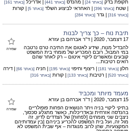
תקופת בדק
| מהנדס
| אדריכל
[באתר 24]
[באתר 441]
[באתר 161]
| שטח
| האחראי לביצוע השלד
| קורות
[באתר 396]
[באתר 5]
| גדר
[באתר 316]
[באתר 284]
תיבת נוח – כך צריך לבנות
17 דצמבר, 2020
|
ד"ר אברהם בן עזרא
להבדיל מנוח, שידע לאטום את התיבה טרם נרטבה
שמירה
במי המבול, רובם המכריע של מומחי בית המשפט
קובעים ומאשרים ליקויי איטום – רק לאחר שהם
רואים רטיבות...
חלון
| ריצוף וחיפוי
| חניה
| דירה
[באתר 181]
[באתר 195]
[באתר 66]
| רטיבות
| קורות
[באתר 520]
[באתר 133]
[באתר 316]
מעמד מיותר ומכביד
15 דצמבר, 2020
|
ד"ר אברהם בן עזרא
בתיקי ליקויי בניה ויתר הנושאים הפחות פופולריים
שמירה
בהנדסה אזרחית ובאדריכלות, כאשר מתגלע סכסוך,
ניצבים שני מומחים [לפחות] של הצדדים לדיון, זה
מול זה, ועל בית המשפט להכריע ביניהם [בין עמדותיהם
המקצועיות, שהן לרוב מנוגדות – אף שבית המשפט לא