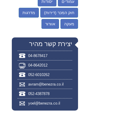
עמודים
יסודות
חוק המכר (דירות)
מדרגות
מעקה
אוורור
יצירת קשר מהיר
04-8678417
04-8642012
052-6010262
avram@benezra.co.il
052-4387878
yoel@benezra.co.il