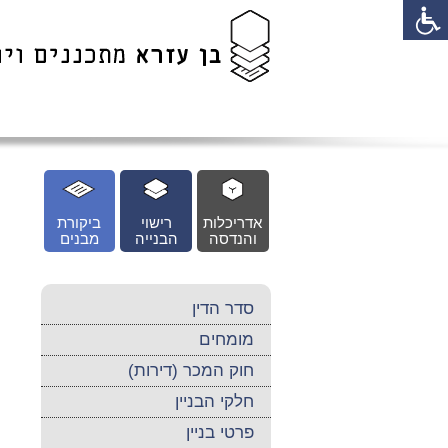
לג
כן
זי
אדריכלות
רישוי
ביקורת
והנדסה
הבנייה
מבנים
סדר הדין
מומחים
חוק המכר (דירות)
חלקי הבניין
פרטי בניין