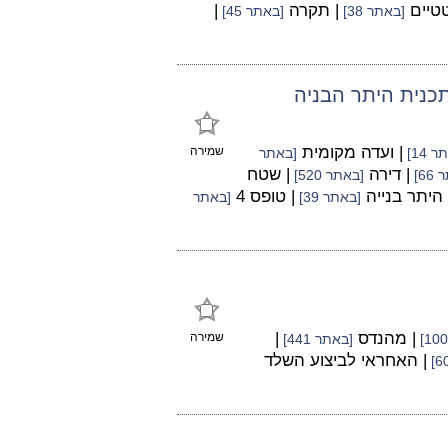
טטיים
| תקרה
|
[באתר 38]
[באתר 45]
כנית היתר הבניה
| ועדה מקומית
שמירה
 14]
[באתר
| דירה
| שטח
66]
[באתר 520]
 היתר בנייה
| טופס 4
[באתר 39]
[באתר
| מהנדס
|
שמירה
[באתר 441]
| האחראי לביצוע השלד