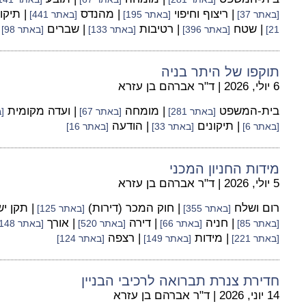
| ריצוף וחיפוי
| מהנדס
| תיקו
[באתר 37]
[באתר 195]
[באתר 441]
| שטח
| רטיבות
| שברים
21]
[באתר 396]
[באתר 133]
[באתר 98]
תוקפו של היתר בניה
6 יולי, 2026
|
ד"ר אברהם בן עזרא
בית-המשפט
| מומחה
| ועדה מקומית
[באתר 281]
[באתר 67]
[ב
| תיקונים
| הודעה
[באתר 6]
[באתר 33]
[באתר 16]
מידות החניון המכני
5 יולי, 2026
|
ד"ר אברהם בן עזרא
רום ושלח
| חוק המכר (דירות)
| תקן י
[באתר 355]
[באתר 125]
| חניה
| דירה
| אורך
[באתר 85]
[באתר 66]
[באתר 520]
[באתר 148]
| מידות
| רצפה
[באתר 221]
[באתר 149]
[באתר 124]
חדירת צנרת תברואה לרכיבי הבניין
14 יוני, 2026
|
ד"ר אברהם בן עזרא