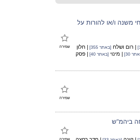
 משנה ו/או להורות על
| רום ושלח
| חלון
שמירה
[באתר 355]
| מינוי
| פסק
תר 30]
[באתר 40]
שמירה
חה ביהמ"ש
| קונה
| חדר רחצה
שמירה
[באתר 33]