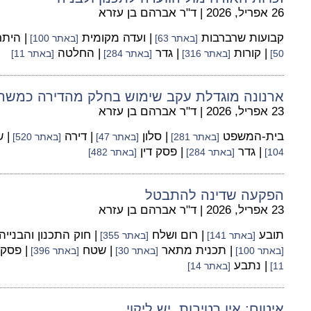
26 אפריל, 2026
|
ד"ר אברהם בן עזרא
קבועות שרברבות
| ועדה מקומית
| היתר
[באתר 63]
[באתר 100]
| קורות
| גדר
| החלטה
50]
[באתר 316]
[באתר 284]
[באתר 11]
ארנונה מוגדלת עקב שימוש בחלק מהדירה כמשר
23 אפריל, 2026
|
ד"ר אברהם בן עזרא
בית-המשפט
| סלון
| דירה
| 
[באתר 281]
[באתר 47]
[באתר 520]
| גדר
| פסק דין
104]
[באתר 284]
[באתר 482]
הפקעה שדינה להתבטל
23 אפריל, 2026
|
ד"ר אברהם בן עזרא
תובע
| רום ושלח
| חוק התכנון והבנייה
[באתר 141]
[באתר 355]
| תכנית מתאר
| שטח
| פסק 
[באתר 100]
[באתר 30]
[באתר 396]
| נתבע
11]
[באתר 14]
איטום: אין רטיבות, יש ליקוי