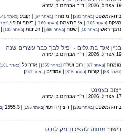
19 אפריל, 2026
|
ד"ר אברהם בן עזרא
בית-המשפט
| מומחה
| תובע
[באתר 281]
[באתר 67]
[באתר 141]
מעקה
| אי התאמה
| ריצוף וחיפוי
[באתר 105]
[באתר 160]
[באתר 5
נדבך ראש
| שטח
| רטיבות
|
[באתר 10]
[באתר 396]
[באתר 133]
בניין אגד בת גלים - "פיל לבן" כבר עשרים שנה
19 אפריל, 2026
|
ד"ר אברהם בן עזרא
מומחה
| רום ושלח
| אדריכל
[באתר 67]
[באתר 355]
[באתר 161]
| קורות
| עמודים
[באתר 88]
[באתר 316]
[באתר 241]
ייצוב בצמנט
17 אפריל, 2026
|
ד"ר אברהם בן עזרא
בית-המשפט
| ריצוף וחיפוי
| 1555.3
[באתר 281]
[באתר 195]
[בא
רישוי: מתווה להפיכת נזק לנכס