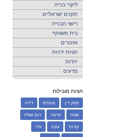
ליקויי בנייה
תקנים ישראליים
רישוי הבנייה
בית משותף
אזכורים
תגיות ידניות
יהדות
מדעים
תגיות מובילות
פסק דין
מהנדס
דירה
שטח
ערעור
רום ושלח
קורות
גובה
גדר