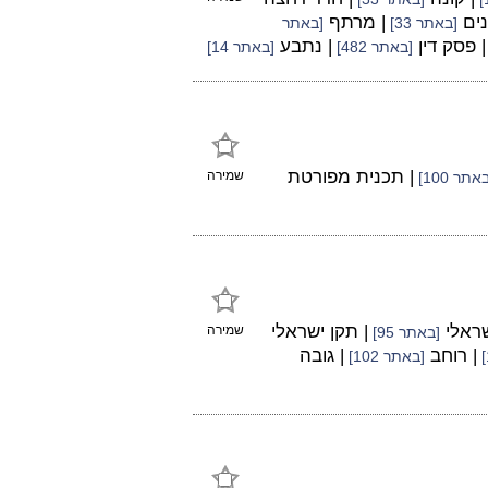
נים
| מרתף
[באתר 33]
[באתר
| פסק דין
| נתבע
[באתר 482]
[באתר 14]
| תכנית מפורטת
שמירה
אתר 100]
שראלי
| תקן ישראלי
שמירה
[באתר 95]
| רוחב
| גובה
[באתר 102]