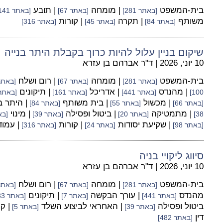
בית-המשפט
| מומחה
| תובע
[באתר 281]
[באתר 67]
[באתר 141]
משותף
| תקרה
| קורות
[באתר 84]
[באתר 45]
[באתר 316]
שיקום בניין עלול להיות כרוך בקבלת היתר בנייה
10 יוני, 2026
|
ד"ר אברהם בן עזרא
בית-המשפט
| מומחה
| רום ושלח
[באתר 281]
[באתר 67]
[באתר 55
| מהנדס
| אדריכל
| תיקונים
100]
[באתר 441]
[באתר 161]
[באתר 33
| מכשול
| בית משותף
| היתר ב
[באתר 66]
[באתר 55]
[באתר 84]
| מתמטיקה
| ביטול ופסילה
| מינוי
38]
[באתר 20]
[באתר 39]
[באת
| שקיעת יסודות
| קורות
| עמו
[באתר 98]
[באתר 24]
[באתר 316]
סיווג ליקויי בניה
10 יוני, 2026
|
ד"ר אברהם בן עזרא
בית-המשפט
| מומחה
| רום ושלח
[באתר 281]
[באתר 67]
[באתר 55
מהנדס
| עורך הבקשה
| תיקונים
[באתר 441]
[באתר 7]
[באתר 33]
ביטול ופסילה
| האחראי לביצוע השלד
| ק
[באתר 39]
[באתר 5]
דין
[באתר 482]