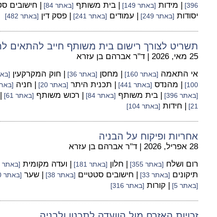
| מידות
| בית משותף
| חישובים ס
396]
[באתר 149]
[באתר 84]
יסודות
| עמודים
| פסק דין
[באתר 249]
[באתר 241]
[באתר 482]
תשריט לצורך רישום בית משותף חייב להתאים לת
25 מאי, 2026
|
ד"ר אברהם בן עזרא
אי התאמה
| מחסן
| חוק המקרקעין
[באתר 160]
[באתר 36]
[באתר
| מהנדס
| תכנית היתר
| חניה
100]
[באתר 441]
[באתר 20]
[באתר 
| בית משותף
| רכוש משותף
|
[באתר 396]
[באתר 84]
[באתר 61]
| חידות
21]
[באתר 104]
אחריות ופיקוח על הבניה
28 אפריל, 2026
|
ד"ר אברהם בן עזרא
רום ושלח
| חלון
| ועדה מקומית
[באתר 355]
[באתר 181]
[באתר 100]
תיקונים
| חישובים סטטיים
| שער
[באתר 33]
[באתר 38]
[באתר 60]
| קורות
[באתר 5]
[באתר 316]
זכויות האזרח מול הוועדה לתכנון ולבניה